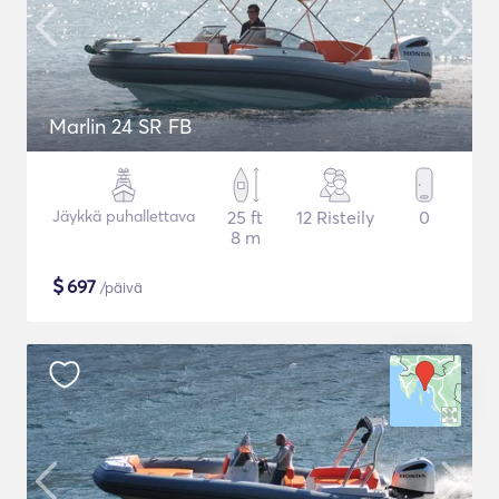
Marlin 24 SR FB
Jäykkä puhallettava
25 ft
12 Risteily
0
8 m
$
697
/päivä