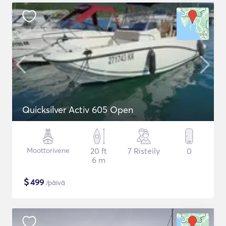
Quicksilver Activ 605 Open
Moottorivene
20 ft
7 Risteily
0
6 m
$
499
/päivä