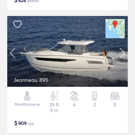
$
424
/päivä
Jeanneau 895
Moottorivene
29 ft
4
2
3
9 m
$
909
/yö