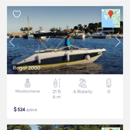
Regal 2000
Moottorivene
21 ft
6 Risteily
0
6 m
$
524
/päivä