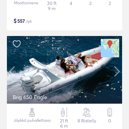
Moottorivene
30 ft
4
2
2
9 m
$
557
/yö
Brig 650 Eagle
Jäykkä puhallettava
21 ft
8 Risteily
0
6 m