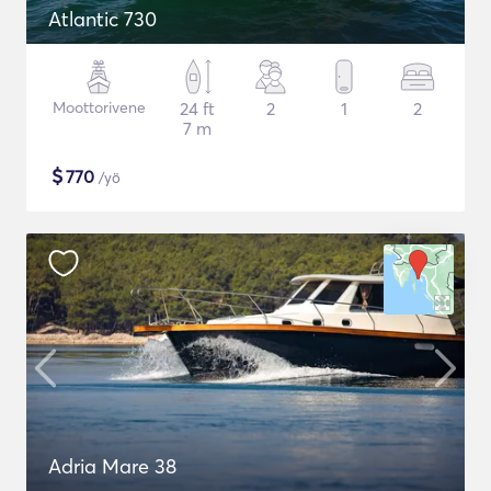
Atlantic 730
Moottorivene
24 ft
2
1
2
7 m
$
770
/yö
Adria Mare 38