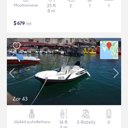
Moottorivene
25 ft
2
1
1
8 m
$
679
/yö
Zar 43
Jäykkä puhallettava
14 ft
5 Risteily
0
4 m