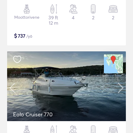
Moottorivene
39 ft
4
2
2
12 m
$
737
/yö
Eolo Cruiser 770