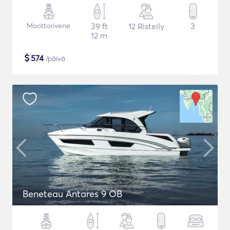
Moottorivene
39 ft
12 Risteily
3
12 m
$
574
/päivä
Beneteau Antares 9 OB