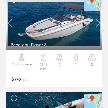
Beneteau Flayer 8
Moottorivene
26 ft
2
1
2
8 m
$
770
/yö