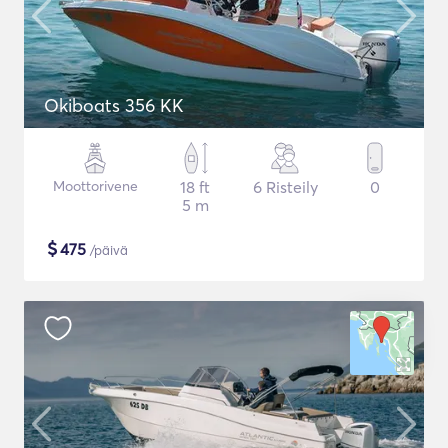
Okiboats 356 KK
Moottorivene
18 ft
6 Risteily
0
5 m
$
475
/päivä