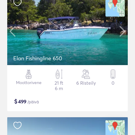
Elan Fishingline 650
Moottorivene
21 ft
6 Risteily
0
6 m
$
499
/päivä