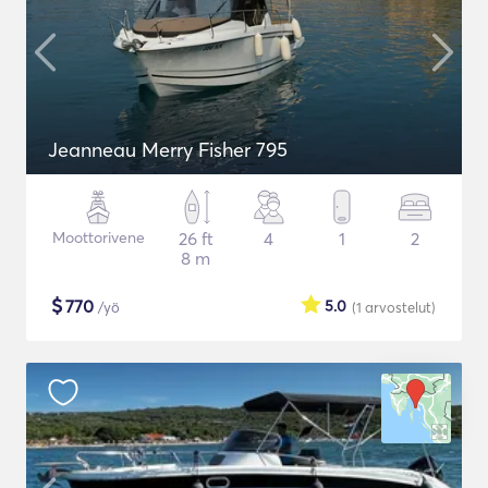
Jeanneau Merry Fisher 795
Moottorivene
26 ft
4
1
2
8 m
$
770
5.0
/yö
(1
arvostelut
)