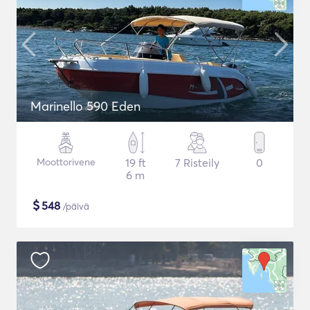
Marinello 590 Eden
Moottorivene
19 ft
7 Risteily
0
6 m
$
548
/päivä