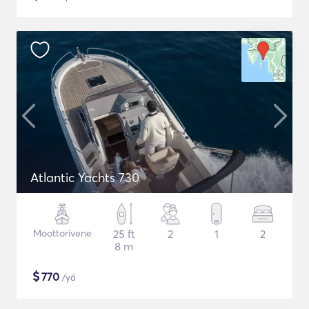
Atlantic Yachts 730
Moottorivene
25 ft
2
1
2
8 m
$
770
/yö