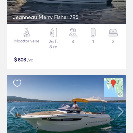
Jeanneau Merry Fisher 795
Moottorivene
26 ft
4
1
2
8 m
$
803
/yö