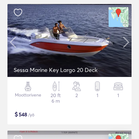
Sessa Marine Key Largo 20 Deck
Moottorivene
20 ft
2
1
1
6 m
$
548
/yö