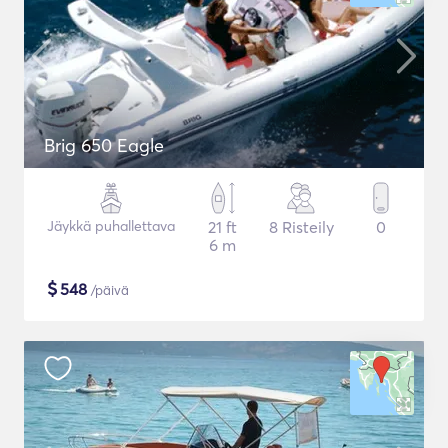
Brig 650 Eagle
Jäykkä puhallettava
21 ft
8 Risteily
0
6 m
$
548
/päivä