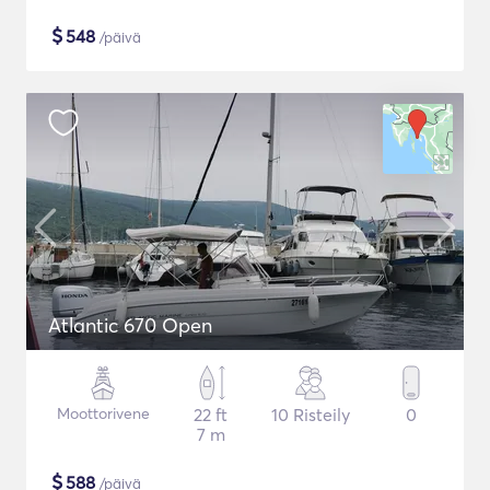
$
548
/päivä
Atlantic 670 Open
Moottorivene
22 ft
10 Risteily
0
7 m
$
588
/päivä