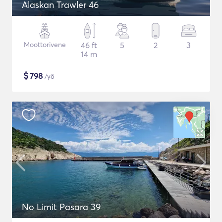
Alaskan Trawler 46
Moottorivene
46 ft
5
2
3
14 m
$
798
/yö
No Limit Pasara 39