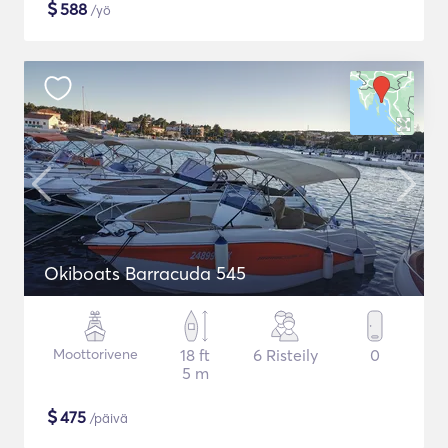
$
588
/yö
Okiboats Barracuda 545
Moottorivene
18 ft
6 Risteily
0
5 m
$
475
/päivä