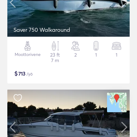
Saver 750 Walkaround
Moottorivene
23 ft
2
1
1
7 m
$
713
/yö