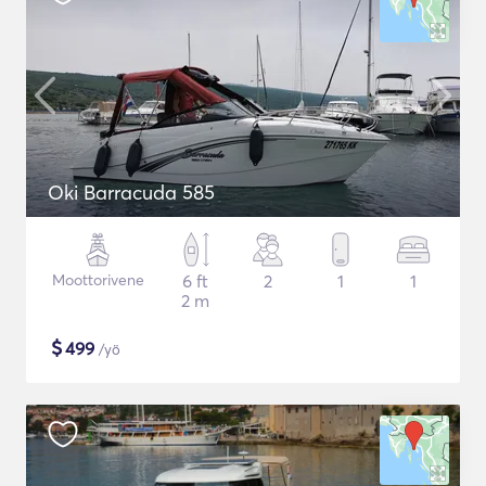
Oki Barracuda 585
Moottorivene
6 ft
2
1
1
2 m
$
499
/yö