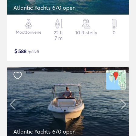
Atlantic Yachts 670 open
Moottorivene
22 ft
10 Risteily
0
7 m
$
588
/päivä
Atlantic Yachts 670 open