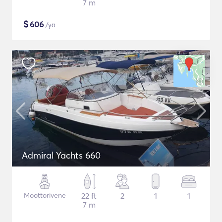
7 m
$
606
/yö
Admiral Yachts 660
Moottorivene
22 ft
2
1
1
7 m