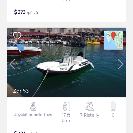
$
373
/päivä
Zar 53
Jäykkä puhallettava
17 ft
7 Risteily
0
5 m