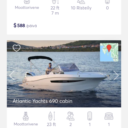
Moottorivene
22 ft
10 Risteily
0
7 m
$
588
/päivä
Atlantic Yachts 690 cabin
Moottorivene
23 ft
2
1
1