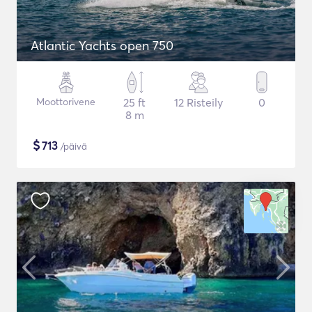
Atlantic Yachts open 750
Moottorivene
25 ft
12 Risteily
0
8 m
$
713
/päivä