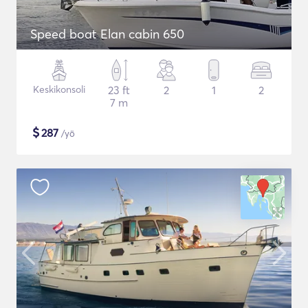
Speed boat Elan cabin 650
Keskikonsoli
23 ft
2
1
2
7 m
$
287
/yö