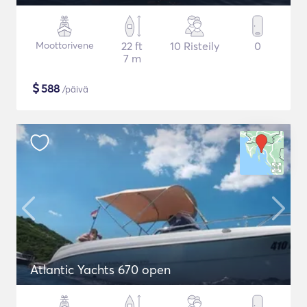
Moottorivene
22 ft
10 Risteily
0
7 m
$
588
/päivä
Atlantic Yachts 670 open