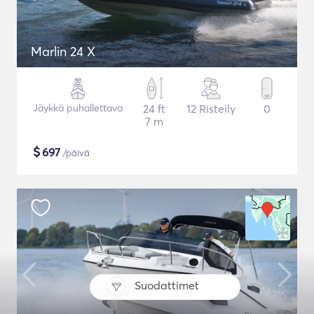
Marlin 24 X
Jäykkä puhallettava
24 ft
12 Risteily
0
7 m
$
697
/päivä
Suodattimet