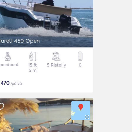
areti 450 Open
peedboat
15 ft
5 Risteily
0
5 m
$
470
/päivä