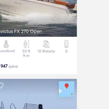
nvictus FX 270 Open
peedboat
30 ft
10 Risteily
0
9 m
$
947
/päivä