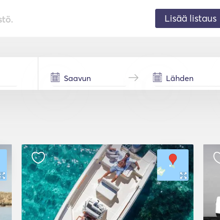
Lisää listaus
stö.