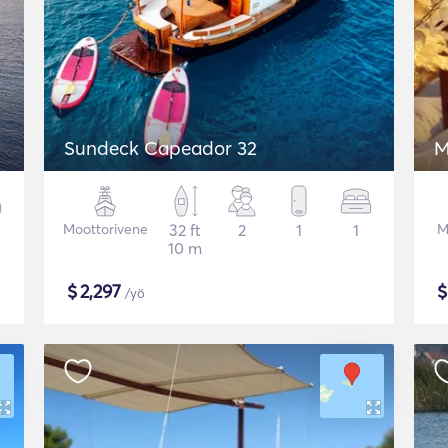
Sundeck Capeador 32
M
Moottorivene
32 ft
2
1
1
M
10 m
$
2,297
/yö