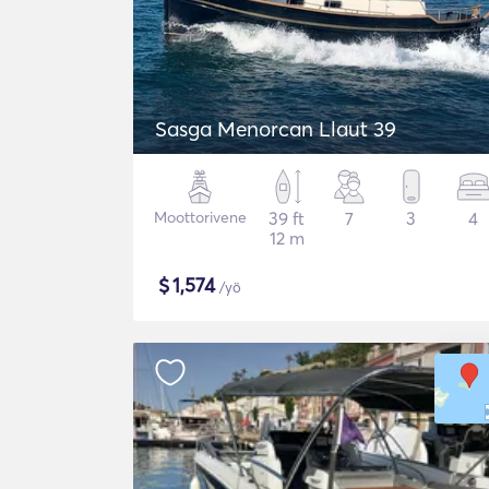
Sasga Menorcan Llaut 39
Moottorivene
39 ft
7
3
4
12 m
$
1,574
/yö