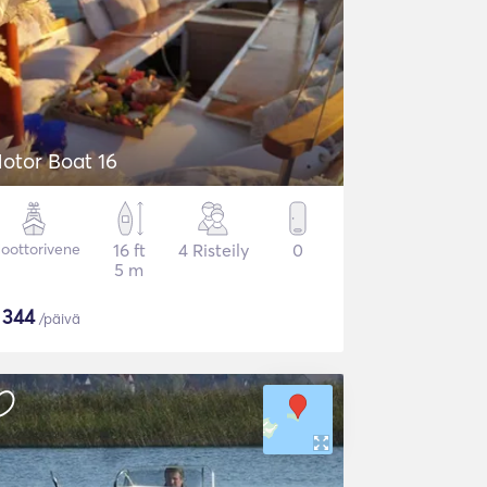
otor Boat 16
oottorivene
16 ft
4 Risteily
0
5 m
$
344
/päivä