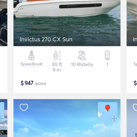
Invictus 270 CX Sun
I
Speedboat
30 ft
10 Risteily
1
S
9 m
$
947
/päivä