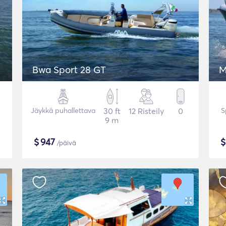
Bwa Sport 28 GT
M
Jäykkä puhallettava
30 ft
12 Risteily
0
S
9 m
$
947
/päivä