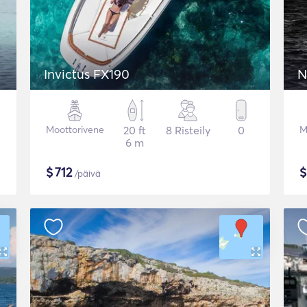
Invictus FX190
N
Moottorivene
20 ft
8 Risteily
0
M
6 m
$
712
/päivä