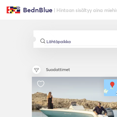
BednBlue
| Hintaan sisältyy aina miehi
Suodattimet