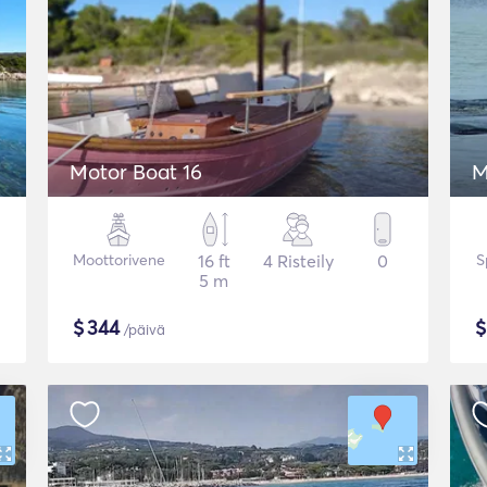
Motor Boat 16
M
Moottorivene
16 ft
4 Risteily
0
S
5 m
$
344
/päivä