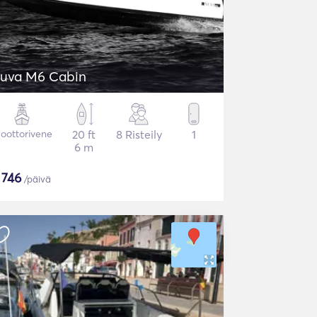
uva M6 Cabin
oottorivene
20 ft
8 Risteily
1
6 m
$
746
/päivä