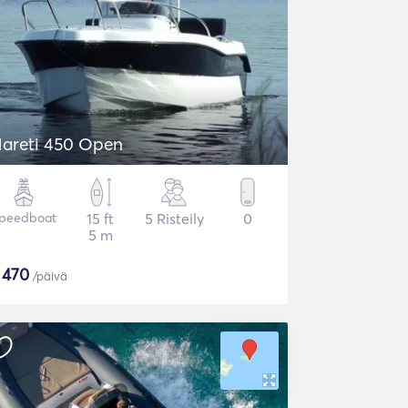
areti 450 Open
peedboat
15 ft
5 Risteily
0
5 m
$
470
/päivä