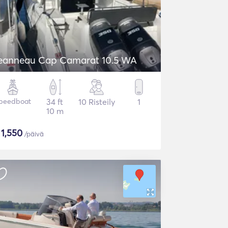
eanneau Cap Camarat 10.5 WA
peedboat
34 ft
10 Risteily
1
10 m
$
1,550
/päivä