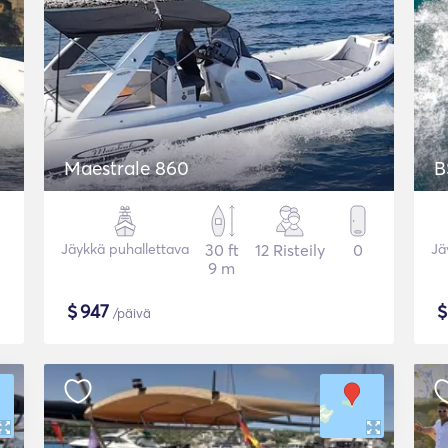
Maestrale 860
B
Jäykkä puhallettava
30 ft
12 Risteily
0
Jä
9 m
$
947
/päivä