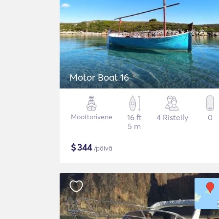
Motor Boat 16
Moottorivene
16 ft
4 Risteily
0
5 m
$
344
/päivä