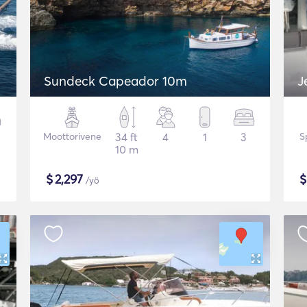
Sundeck Capeador 10m
J
Moottorivene
34 ft
4
1
3
S
10 m
$
2,297
/yö