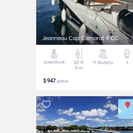
Jeanneau Cap Camarat 9 CC
Speedboat
30 ft
11 Risteily
1
9 m
$
947
/päivä