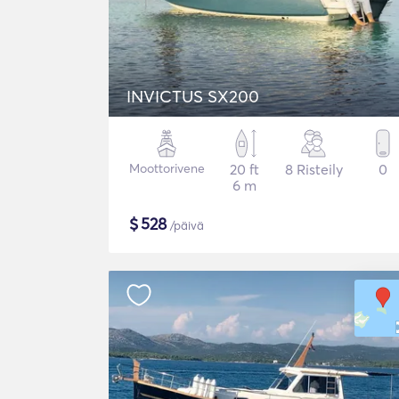
INVICTUS SX200
Moottorivene
20 ft
8 Risteily
0
6 m
$
528
/päivä