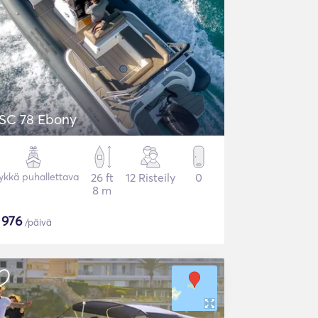
SC 78 Ebony
ykkä puhallettava
26 ft
12 Risteily
0
8 m
$
976
/päivä