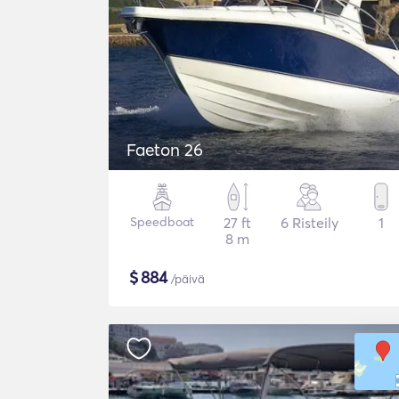
Faeton 26
Speedboat
27 ft
6 Risteily
1
8 m
$
884
/päivä