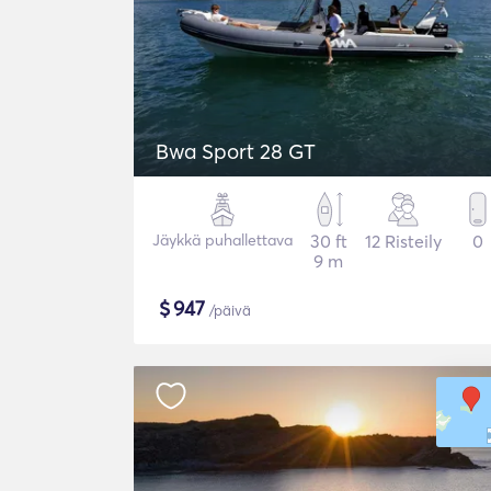
Bwa Sport 28 GT
Jäykkä puhallettava
30 ft
12 Risteily
0
9 m
$
947
/päivä