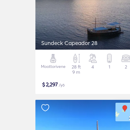
Sundeck Capeador 28
Moottorivene
28 ft
4
1
2
9 m
$
2,297
/yö