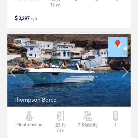
13 m
$
2,297
/yö
Thompson Barco
Moottorivene
23 ft
7 Risteily
1
7 m