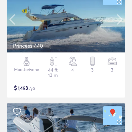
Princess 440
Moottorivene
44 ft
4
3
3
13 m
$
1,493
/yö