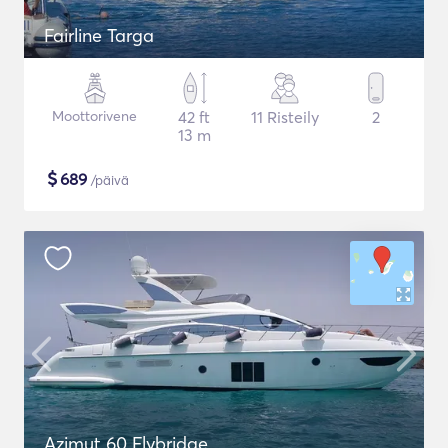
Fairline Targa
Moottorivene
42 ft
11 Risteily
2
13 m
$
689
/päivä
Azimut 60 Flybridge