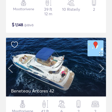
Moottorivene
39 ft
10 Risteily
2
12 m
$
1,148
/päivä
Beneteau Antares 42
Moottorivene
42 ft
6
2
2