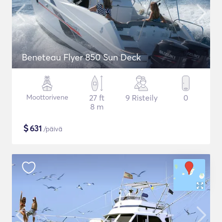
Beneteau Flyer 850 Sun Deck
Moottorivene
27 ft
9 Risteily
0
8 m
$
631
/päivä