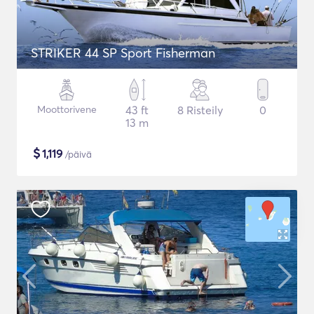
STRIKER 44 SP Sport Fisherman
Moottorivene
43 ft
8 Risteily
0
13 m
$
1,119
/päivä