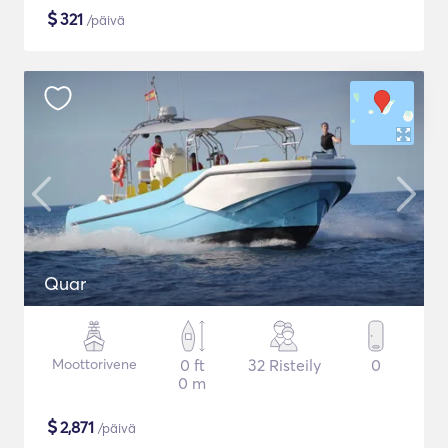
$
321
/päivä
Quar
Moottorivene
0 ft
32 Risteily
0
0 m
$
2,871
/päivä