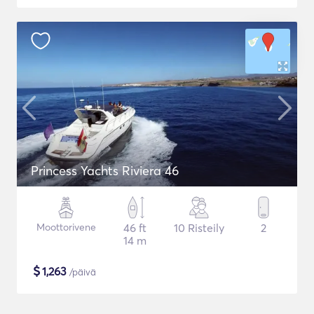
Princess Yachts Riviera 46
Moottorivene
46 ft
10 Risteily
2
14 m
$
1,263
/päivä