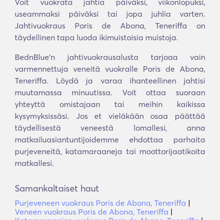
Voit vuokrata jahtia päiväksi, viikonlopuksi,
useammaksi päiväksi tai jopa juhlia varten.
Jahtivuokraus Poris de Abona, Teneriffa on
täydellinen tapa luoda ikimuistoisia muistoja.
BednBlue'n jahtivuokrausalusta tarjoaa vain
varmennettuja veneitä vuokralle Poris de Abona,
Teneriffa. Löydä ja varaa ihanteellinen jahtisi
muutamassa minuutissa. Voit ottaa suoraan
yhteyttä omistajaan tai meihin kaikissa
kysymyksissäsi. Jos et vieläkään osaa päättää
täydellisestä veneestä lomallesi, anna
matkailuasiantuntijoidemme ehdottaa parhaita
purjeveneitä, katamaraaneja tai moottorijaatikoita
matkallesi.
Samankaltaiset haut
Purjeveneen vuokraus Poris de Abona, Teneriffa
|
Veneen vuokraus Poris de Abona, Teneriffa
|