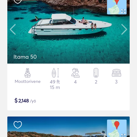
Itama 50
Moottorivene
49 ft
4
2
3
15 m
$
2,148
/yö