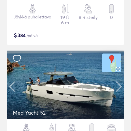
Jäykkä puhallettava
19 ft
8 Risteily
0
6 m
$
384
/päivä
Med Yacht 52