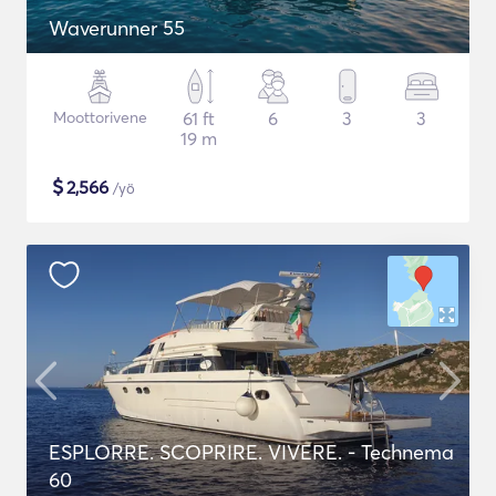
Waverunner 55
Moottorivene
61 ft
6
3
3
19 m
$
2,566
/yö
ESPLORRE. SCOPRIRE. VIVERE. - Technema
60