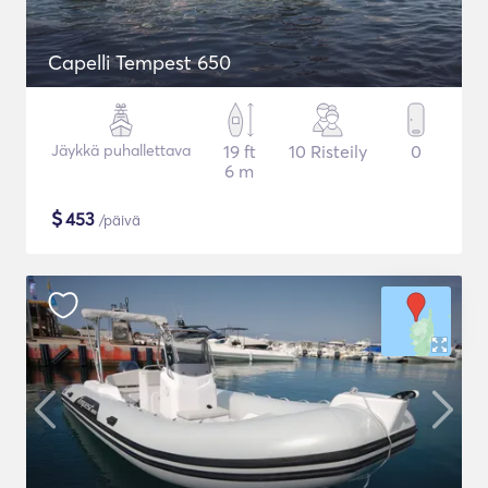
Capelli Tempest 650
Jäykkä puhallettava
19 ft
10 Risteily
0
6 m
$
453
/päivä