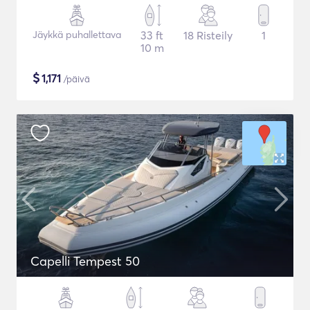
Jäykkä puhallettava
33 ft
18 Risteily
1
10 m
$
1,171
/päivä
Capelli Tempest 50