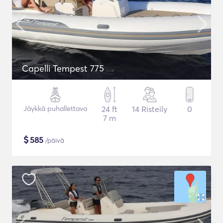
Capelli Tempest 775
Jäykkä puhallettava
24 ft
14 Risteily
0
7 m
$
585
/päivä