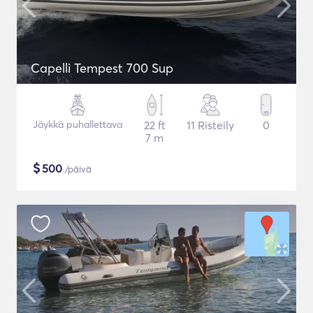
Capelli Tempest 700 Sup
Jäykkä puhallettava
22 ft
11 Risteily
0
7 m
$
500
/päivä