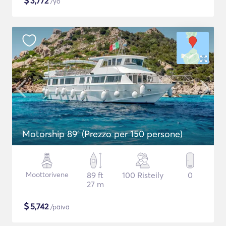
$
3,772
/yö
Motorship 89' (Prezzo per 150 persone)
Moottorivene
89 ft
100 Risteily
0
27 m
$
5,742
/päivä