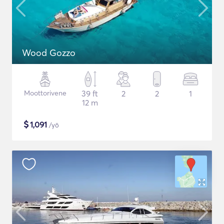
Wood Gozzo
Moottorivene
39 ft
2
2
1
12 m
$
1,091
/yö