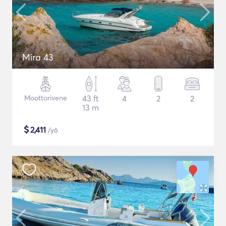
Mira 43
Moottorivene
43 ft
4
2
2
13 m
$
2,411
/yö