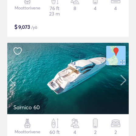
Moottorivene
76 ft
8
4
4
23 m
$
9,073
/yö
Sarnico 60
Moottorivene
60 ft
4
2
2