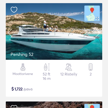
Pershing 52
Moottorivene
52 ft
12 Risteily
2
16 m
$
1,722
/päivä