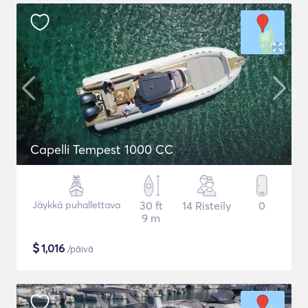
Capelli Tempest 1000 CC
Jäykkä puhallettava
30 ft
14 Risteily
0
9 m
$
1,016
/päivä