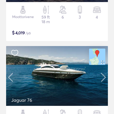
Moottorivene
59 ft
6
3
4
18 m
$
4,019
/yö
Jaguar 76