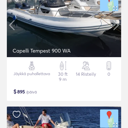
Capelli Tempest 900 WA
Jäykkä puhallettava
30 ft
14 Risteily
0
9 m
$
895
/päivä