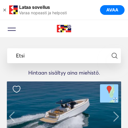
Lataa sovellus
×
AVAA
Varaa nopeasti ja helposti
Etsi
Hintaan sisältyy aina miehistö.