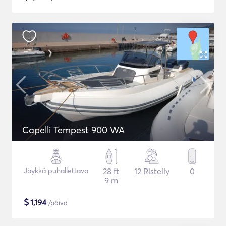
Capelli Tempest 900 WA
Jäykkä puhallettava
28 ft
12 Risteily
0
9 m
$
1,194
/päivä