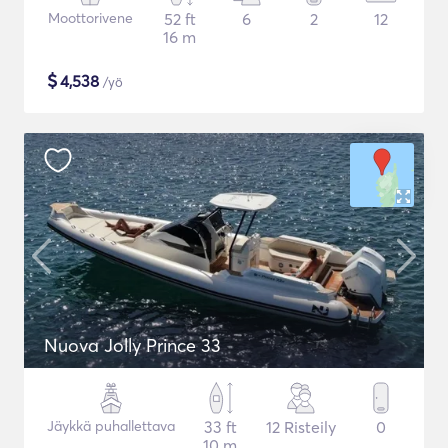
Moottorivene
52 ft
6
2
12
16 m
$
4,538
/yö
Nuova Jolly Prince 33
Jäykkä puhallettava
33 ft
12 Risteily
0
10 m