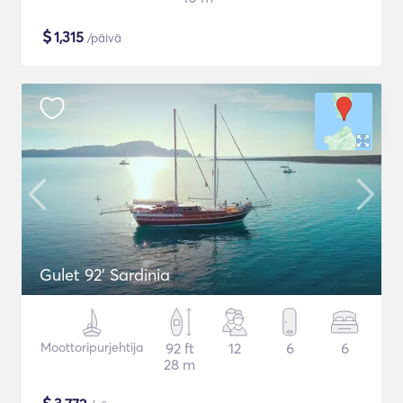
$
1,315
/päivä
Gulet 92' Sardinia
Moottoripurjehtija
92 ft
12
6
6
28 m