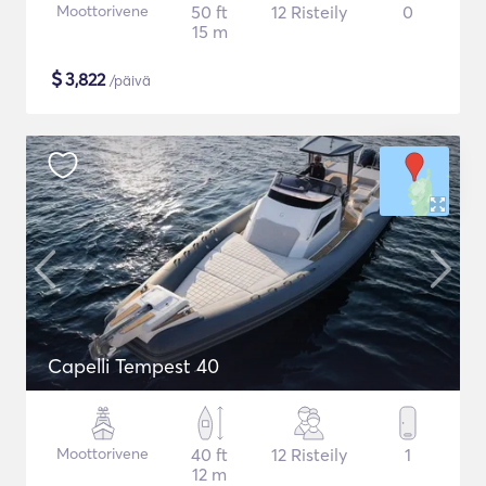
Moottorivene
50 ft
12 Risteily
0
15 m
$
3,822
/päivä
Capelli Tempest 40
Moottorivene
40 ft
12 Risteily
1
12 m