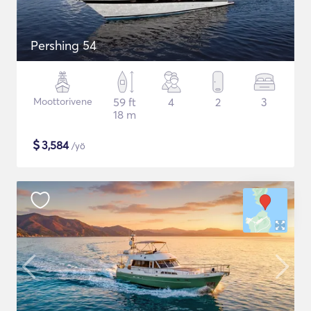
Pershing 54
Moottorivene
59 ft
4
2
3
18 m
$
3,584
/yö