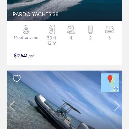
PARDO YACHTS 38
Moottorivene
39 ft
4
2
3
12 m
$
2,641
/yö