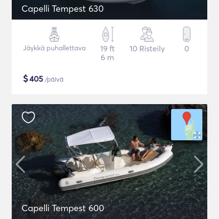
Capelli Tempest 630
Jäykkä puhallettava
19 ft
10 Risteily
0
6 m
$
405
/päivä
Capelli Tempest 600