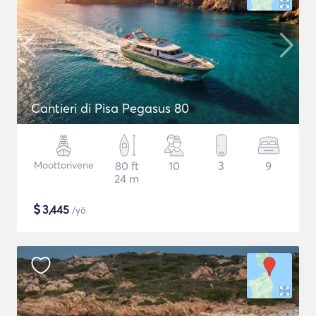
Cantieri di Pisa Pegasus 80
Moottorivene
80 ft
10
3
9
24 m
$
3,445
/yö