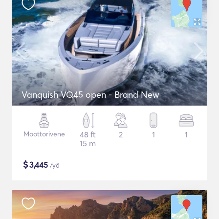
Vanquish VQ45 open - Brand New
Moottorivene
48 ft
2
1
1
15 m
$
3,445
/yö