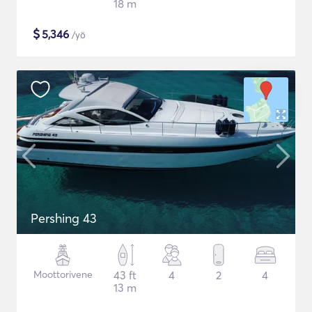
18 m
$
5,346
/yö
Pershing 43
Moottorivene
43 ft
4
2
4
13 m