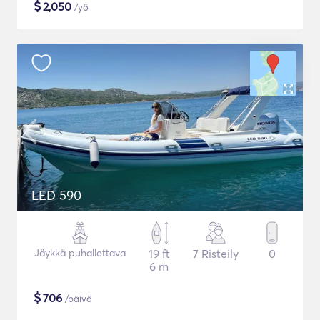
$
2,050
/yö
LED 590
Jäykkä puhallettava
19 ft
7 Risteily
0
6 m
$
706
/päivä