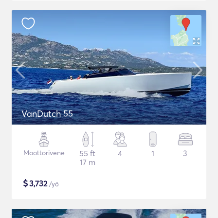
VanDutch 55
Moottorivene
55 ft
4
1
3
17 m
$
3,732
/yö