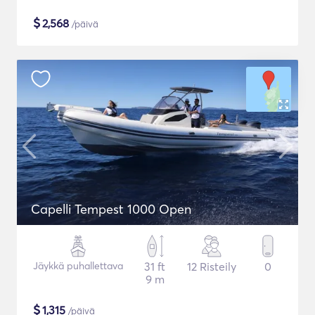
$
2,568
/päivä
Capelli Tempest 1000 Open
Jäykkä puhallettava
31 ft
12 Risteily
0
9 m
$
1,315
/päivä