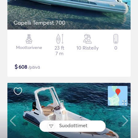
Capelli Tempest 700
Moottorivene
23 ft
10 Risteily
0
7 m
$
608
/päivä
Suodattimet