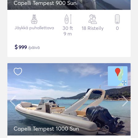
Capelli Tempest 900 Sun
Jäykkä puhallettava
30 ft
18 Risteily
0
9 m
$
999
/päivä
Capelli Tempest 1000 Sun