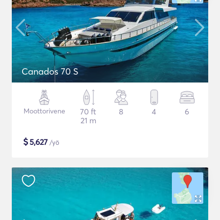
Canados 70 S
Moottorivene
70 ft
8
4
6
21 m
$
5,627
/yö