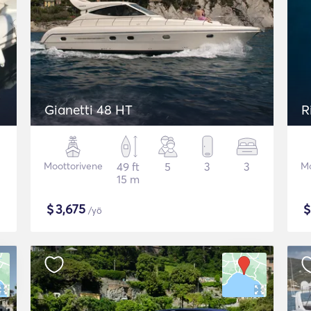
Gianetti 48 HT
R
Moottorivene
49 ft
5
3
3
Mo
15 m
$
3,675
/yö