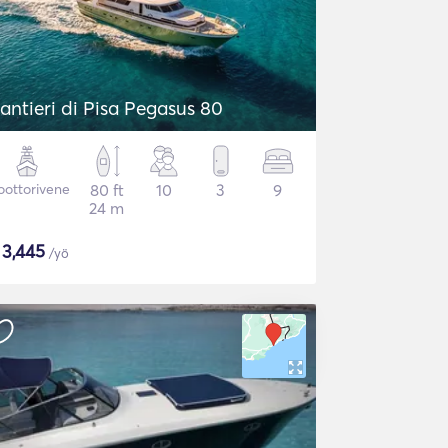
antieri di Pisa Pegasus 80
ottorivene
80 ft
10
3
9
24 m
$
3,445
/yö