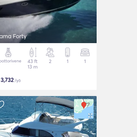
tama Forty
ottorivene
43 ft
2
1
1
13 m
$
3,732
/yö