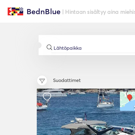
BednBlue
| Hintaan sisältyy aina miehi
Suodattimet