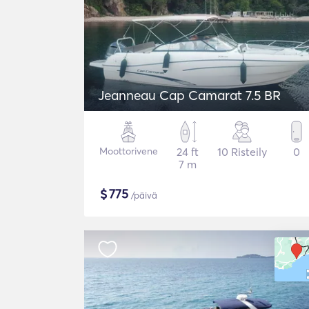
Jeanneau Cap Camarat 7.5 BR
Moottorivene
24 ft
10 Risteily
0
7 m
$
775
/päivä