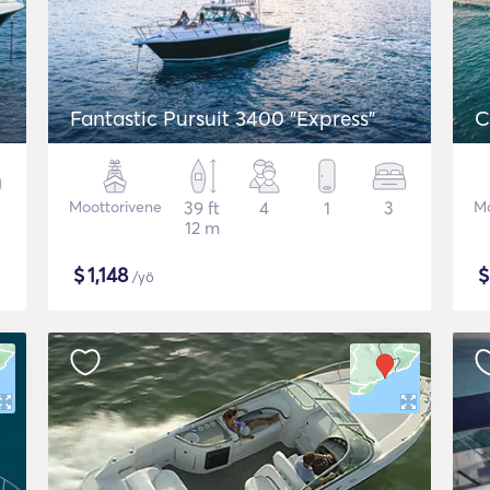
Fantastic Pursuit 3400 "Express"
C
Moottorivene
39 ft
4
1
3
Mo
12 m
$
1,148
/yö