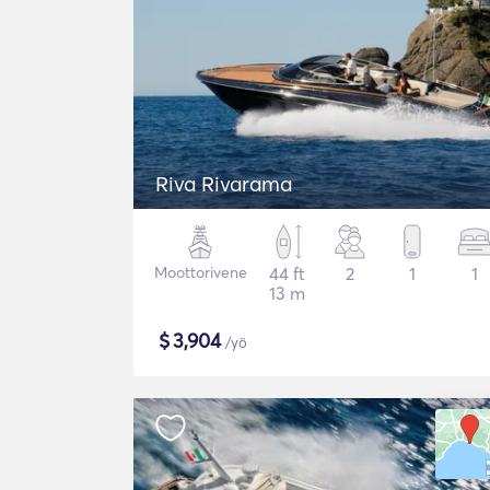
Riva Rivarama
Moottorivene
44 ft
2
1
1
13 m
$
3,904
/yö