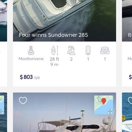
Four winns Sundowner 285
I
Moottorivene
28 ft
2
1
1
Mo
9 m
$
803
/yö