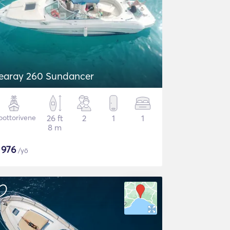
earay 260 Sundancer
ottorivene
26 ft
2
1
1
8 m
$
976
/yö