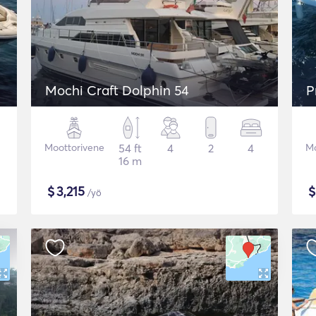
Mochi Craft Dolphin 54
P
Moottorivene
54 ft
4
2
4
Mo
16 m
$
3,215
/yö