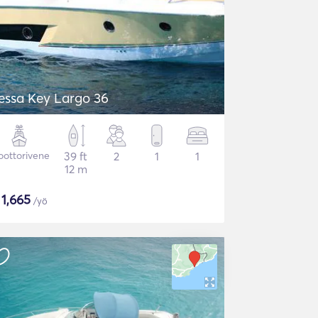
essa Key Largo 36
ottorivene
39 ft
2
1
1
12 m
$
1,665
/yö