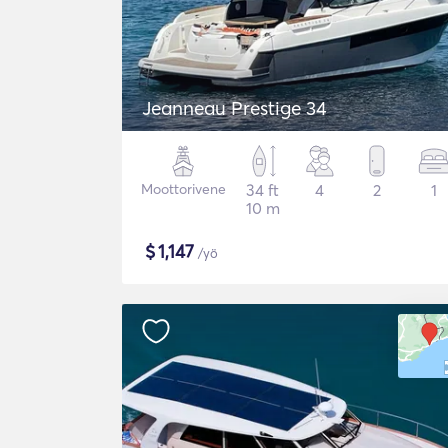
Jeanneau Prestige 34
Moottorivene
34 ft
4
2
1
10 m
$
1,147
/yö