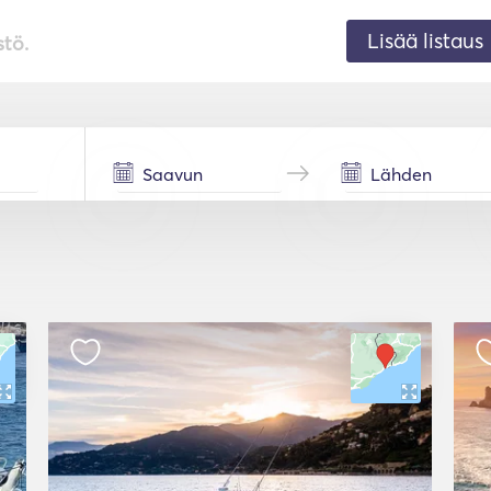
Lisää listaus
stö.