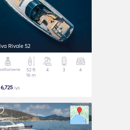
iva Rivale 52
ottorivene
52 ft
4
3
4
16 m
$
6,725
/yö