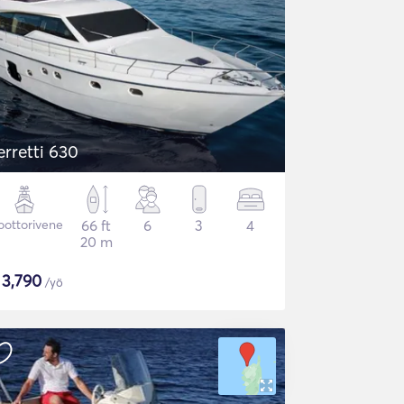
erretti 630
ottorivene
66 ft
6
3
4
20 m
$
3,790
/yö