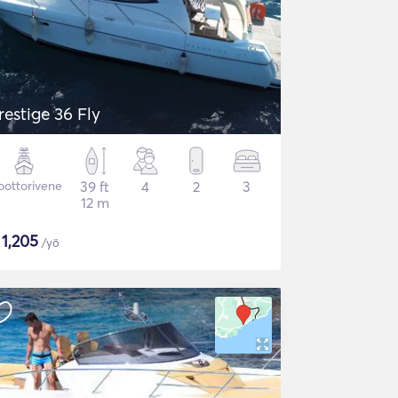
restige 36 Fly
ottorivene
39 ft
4
2
3
12 m
$
1,205
/yö