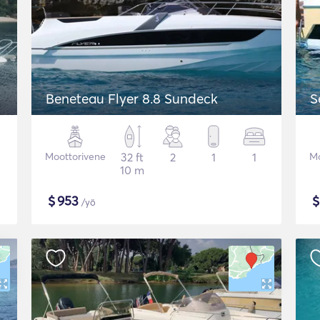
Beneteau Flyer 8.8 Sundeck
S
Moottorivene
32 ft
2
1
1
Mo
10 m
$
953
/yö