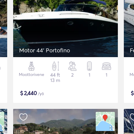
Motor 44' Portofino
F
Moottorivene
44 ft
2
1
1
Mo
13 m
$
2,440
/yö