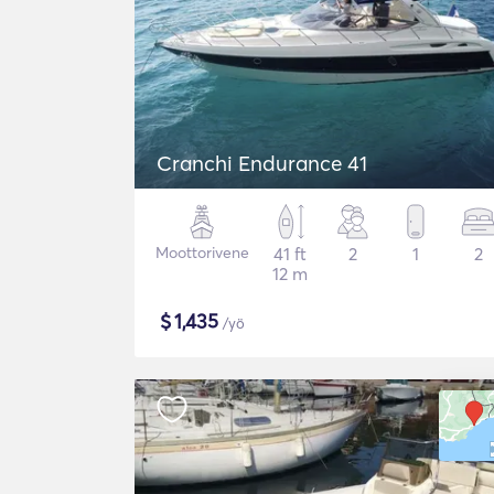
Cranchi Endurance 41
Moottorivene
41 ft
2
1
2
12 m
$
1,435
/yö