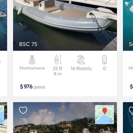
BSC 75
S
Moottorivene
25 ft
14 Risteily
0
Mo
8 m
$
976
/päivä