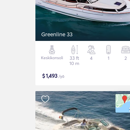
Greenline 33
Keskikonsoli
33 ft
4
1
2
10 m
$
1,493
/yö