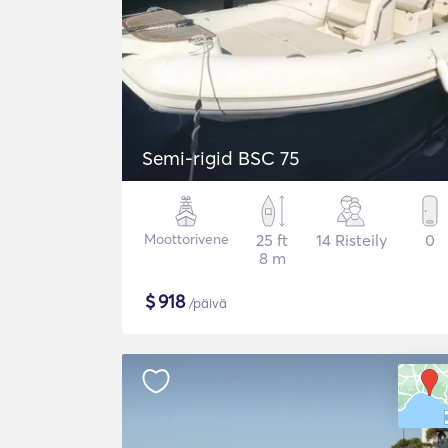
Semi-rigid BSC 75
Moottorivene
25 ft
14 Risteily
0
8 m
$
918
/päivä