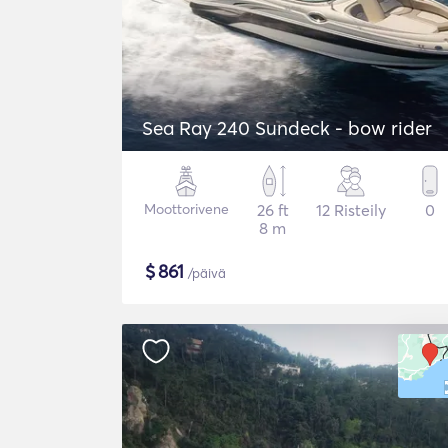
Sea Ray 240 Sundeck - bow rider
Moottorivene
26 ft
12 Risteily
0
8 m
$
861
/päivä