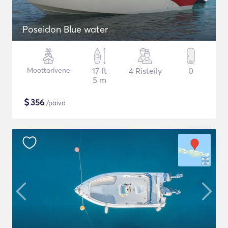
Poseidon Blue water
Moottorivene
17 ft
4 Risteily
0
5 m
$
356
/päivä