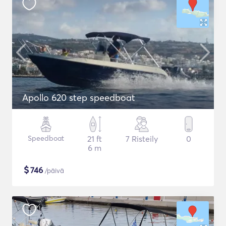
Apollo 620 step speedboat
Speedboat
21 ft
7 Risteily
0
6 m
$
746
/päivä