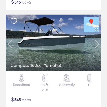
$
545
/päivä
Compass 160cc (Yamaha)
Speedboat
16 ft
6 Risteily
0
5 m
$
545
/päivä