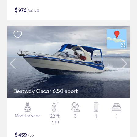
$
976
/päivä
Bestway Oscar 6.50 sport
Moottorivene
22 ft
3
1
1
7 m
$
459
/yö