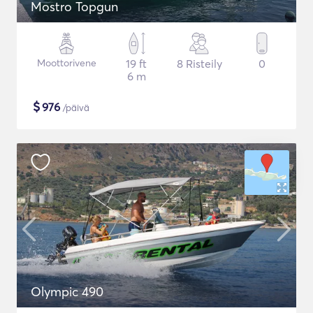
Mostro Topgun
Moottorivene
19 ft
8 Risteily
0
6 m
$
976
/päivä
Olympic 490