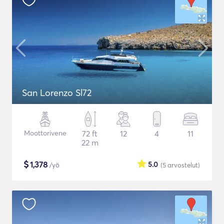
San Lorenzo Sl72
Moottorivene
72 ft
12
4
11
22 m
$
1,378
5.0
/yö
(5
arvostelut
)