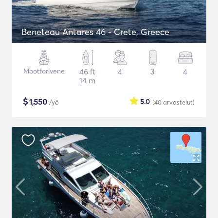
Beneteau Antares 46 - Crete, Greece
Moottorivene
46 ft
4
3
4
14 m
$
1,550
5.0
/yö
(40
arvostelut
)