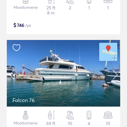
Moottorivene
25 ft
2
1
1
8 m
$
746
/yö
Falcon 76
Moottorivene
69 ft
10
4
10