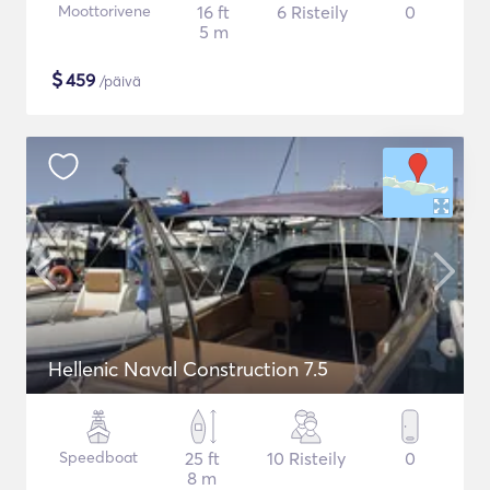
Moottorivene
16 ft
6 Risteily
0
5 m
$
459
/päivä
Hellenic Naval Construction 7.5
Speedboat
25 ft
10 Risteily
0
8 m