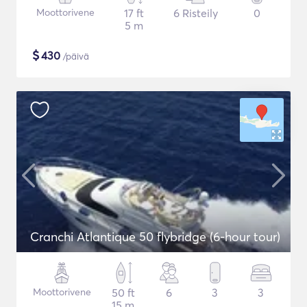
Moottorivene
17 ft
6 Risteily
0
5 m
$
430
/päivä
Cranchi Atlantique 50 flybridge (6-hour tour)
Moottorivene
50 ft
6
3
3
15 m