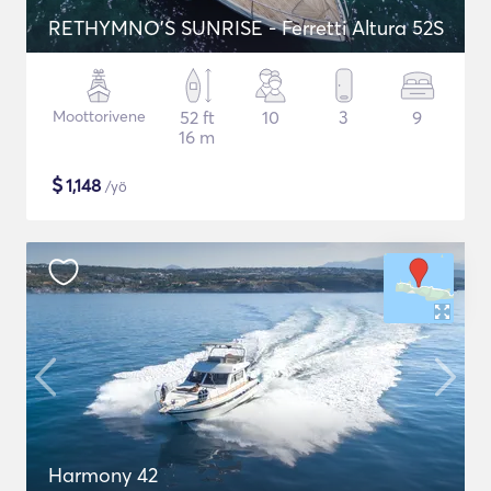
RETHYMNO'S SUNRISE - Ferretti Altura 52S
Moottorivene
52 ft
10
3
9
16 m
$
1,148
/yö
Harmony 42