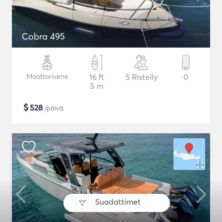
Cobra 495
Moottorivene
16 ft
5 Risteily
0
5 m
$
528
/päivä
Suodattimet