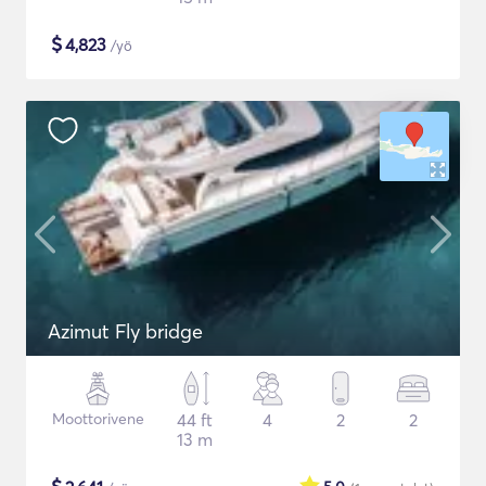
$
4,823
/yö
Azimut Fly bridge
Moottorivene
44 ft
4
2
2
13 m