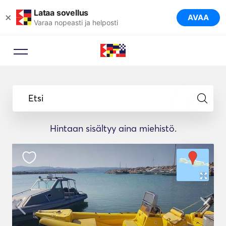
Lataa sovellus
×
AVAA
Varaa nopeasti ja helposti
Etsi
Hintaan sisältyy aina miehistö.