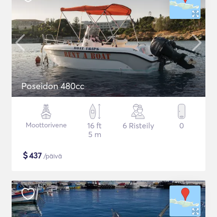
Poseidon 480cc
Moottorivene
16 ft
6 Risteily
0
5 m
$
437
/päivä