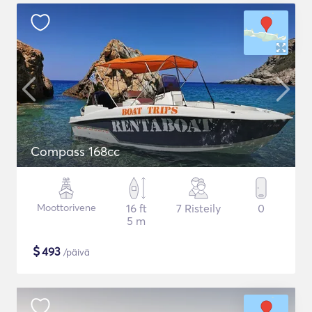
Compass 168cc
Moottorivene
16 ft
7 Risteily
0
5 m
$
493
/päivä