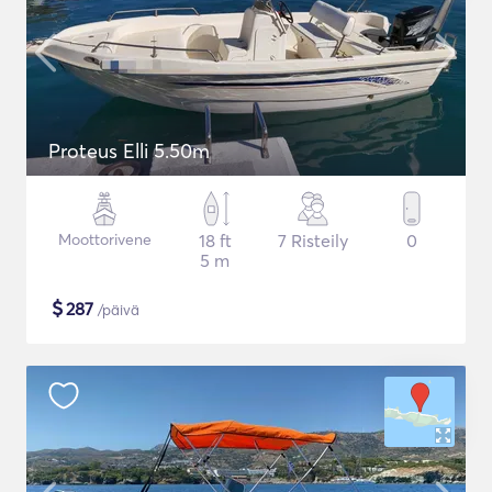
Proteus Elli 5.50m
Moottorivene
18 ft
7 Risteily
0
5 m
$
287
/päivä