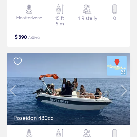
Moottorivene
15 ft
4 Risteily
0
5 m
$
390
/päivä
Poseidon 480cc