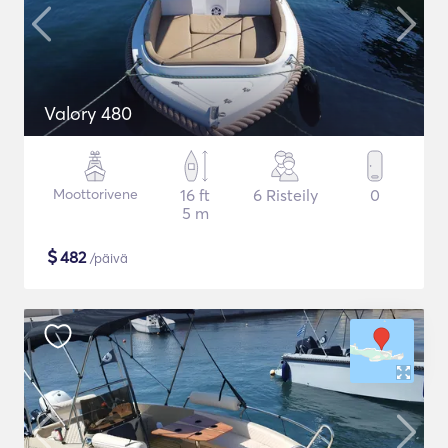
Valory 480
Moottorivene
16 ft
6 Risteily
0
5 m
$
482
/päivä