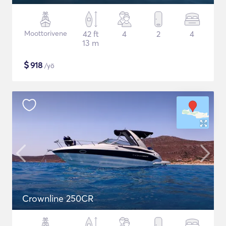
Moottorivene
42 ft
4
2
4
13 m
$
918
/yö
Crownline 250CR