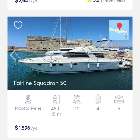
$
2,641
5.0
/yö
(1
arvostelut
)
Fairline Squadron 50
Moottorivene
48 ft
10
4
5
15 m
$
1,596
/yö