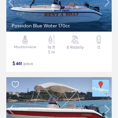
Poseidon Blue Water 170cc
Moottorivene
16 ft
8 Risteily
0
5 m
$
461
/päivä