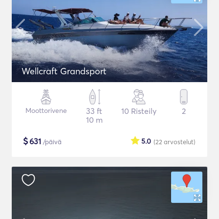
Wellcraft Grandsport
Moottorivene
33 ft
10 Risteily
2
10 m
$
631
5.0
/päivä
(22
arvostelut
)