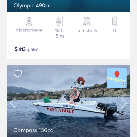
Olympic 490cc
Moottorivene
18 ft
5 Risteily
0
5 m
$
413
/päivä
Compass 150cc