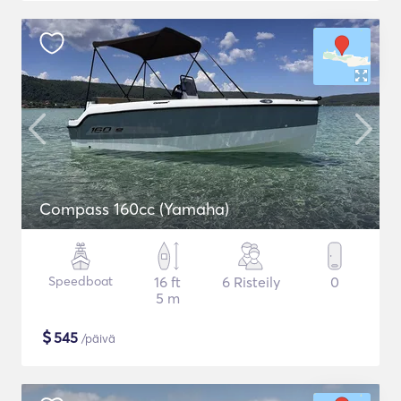
Compass 160cc (Yamaha)
Speedboat
16 ft
6 Risteily
0
5 m
$
545
/päivä