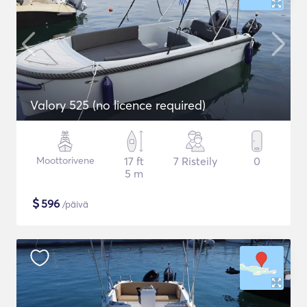
Valory 525 (no licence required)
Moottorivene
17 ft
7 Risteily
0
5 m
$
596
/päivä