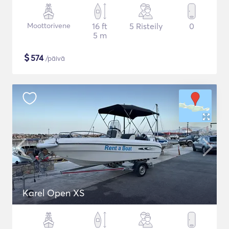
Moottorivene
16 ft
5 Risteily
0
5 m
$
574
/päivä
Karel Open XS