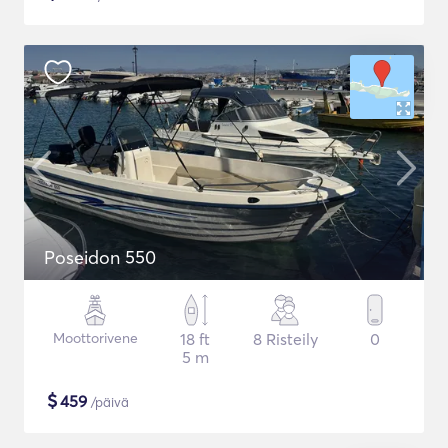
Poseidon 550
Moottorivene
18 ft
8 Risteily
0
5 m
$
459
/päivä