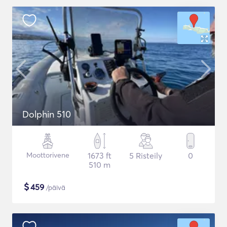
Dolphin 510
Moottorivene
1673 ft
5 Risteily
0
510 m
$
459
/päivä