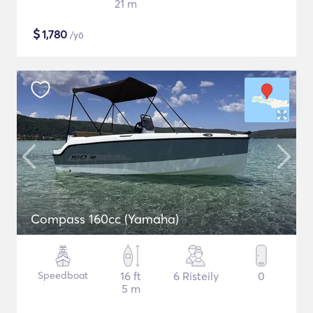
21 m
$
1,780
/yö
Compass 160cc (Yamaha)
Speedboat
16 ft
6 Risteily
0
5 m