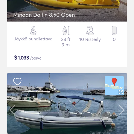
Minoan Dolfin 8.50 Open
Jäykkä puhallettava
28 ft
10 Risteily
0
9 m
$
1,033
/päivä