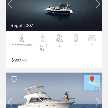
Regal 2007
Moottorivene
28 ft
2
1
1
9 m
$
907
/yö