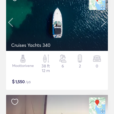
Cruises Yachts 340
Moottorivene
38 ft
6
2
0
12 m
$
1,550
/yö