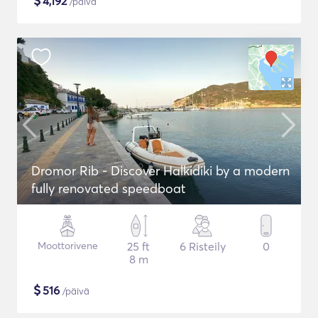
$
4,192
/päivä
Dromor Rib - Discover Halkidiki by a modern
fully renovated speedboat
Moottorivene
25 ft
6 Risteily
0
8 m
$
516
/päivä