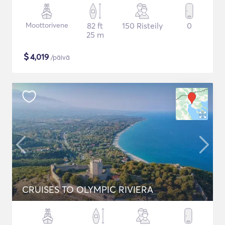
Moottorivene
82 ft
150 Risteily
0
25 m
$
4,019
/päivä
CRUISES TO OLYMPIC RIVIERA