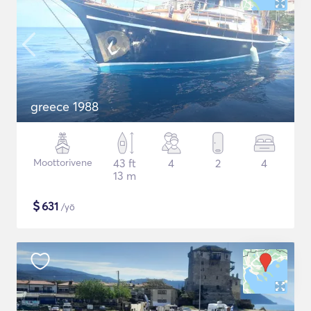
greece 1988
Moottorivene
43 ft
4
2
4
13 m
$
631
/yö