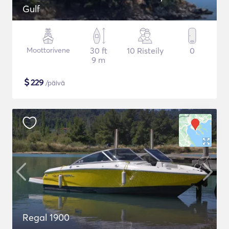
Gulf
Moottorivene
30 ft
10 Risteily
0
9 m
$
229
/päivä
Regal 1900