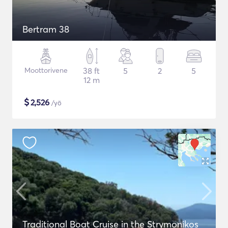
Bertram 38
Moottorivene
38 ft
5
2
5
12 m
$
2,526
/yö
Traditional Boat Cruise in the Strymonikos