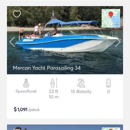
Mercan Yacht Parasailing 34
Speedboat
33 ft
15 Risteily
0
10 m
$
1,091
/päivä