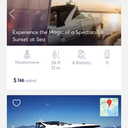
Experience the Magic of a Spectacular
Sunset at Sea
Moottorivene
38 ft
8 Risteily
0
12 m
$
746
/päivä