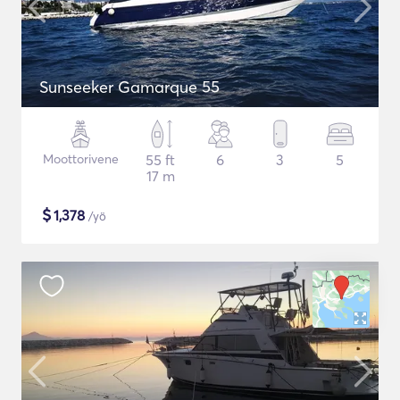
Sunseeker Gamarque 55
Moottorivene
55 ft
6
3
5
17 m
$
1,378
/yö