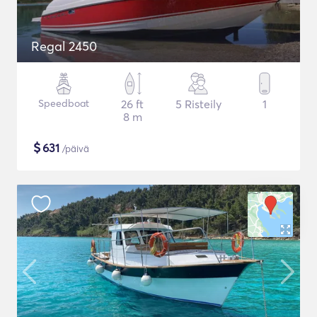
Regal 2450
Speedboat
26 ft
5 Risteily
1
8 m
$
631
/päivä