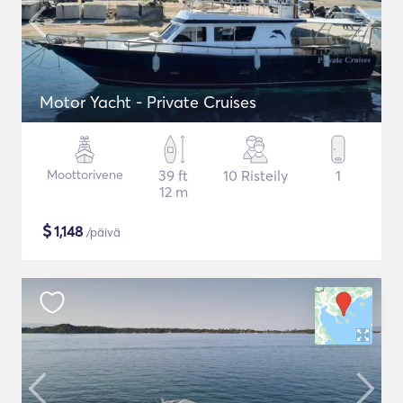
Motor Yacht - Private Cruises
Moottorivene
39 ft
10 Risteily
1
12 m
$
1,148
/päivä