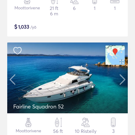
Moottorivene
21 ft
6
1
1
6 m
$
1,033
/yö
Fairline Squadron 52
Moottorivene
56 ft
10 Risteily
3