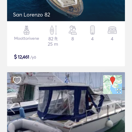
San Lorenzo 82
Moottorivene
82 ft
8
4
4
25 m
$
12,461
/yö