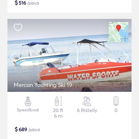
$
516
/päivä
Mercan Yachting Ski 19
Speedboat
20 ft
6 Risteily
0
6 m
$
689
/päivä