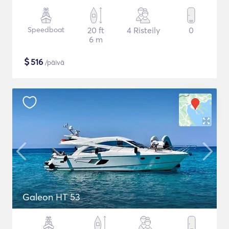
Speedboat
20 ft
4 Risteily
0
6 m
$
516
/päivä
Galeon HT 53