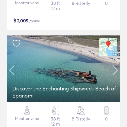
Moottorivene
38 ft
8 Risteily
0
12 m
$
2,009
/päivä
Discover the Enchanting Shipwreck Beach of
Epanomi
Moottorivene
38 ft
8 Risteily
0
12 m