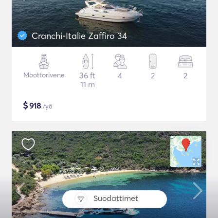
Cranchi-Italie Zaffiro 34
Moottorivene
36 ft
4
2
2
11 m
$
918
/yö
Suodattimet