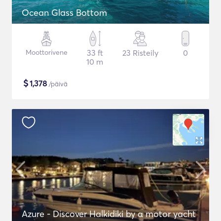
Ocean Glass Bottom
Moottorivene
33 ft
23 Risteily
0
10 m
$
1,378
/päivä
Azure - Discover Halkidiki by α motor yacht