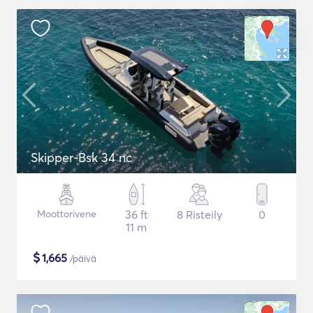
Skipper-Bsk 34 nc
Moottorivene
36 ft
8 Risteily
0
11 m
$
1,665
/päivä