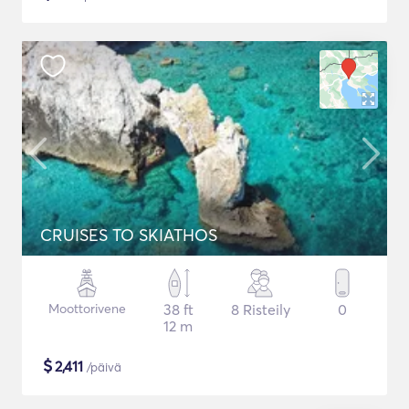
CRUISES TO SKIATHOS
Moottorivene
38 ft
8 Risteily
0
12 m
$
2,411
/päivä