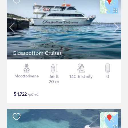
Glassbottom Cruises
Moottorivene
66 ft
140 Risteily
0
20 m
$
1,722
/päivä