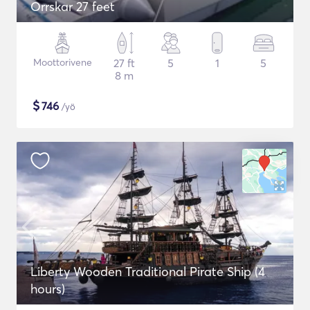
Orrskar 27 feet
Moottorivene
27 ft
5
1
5
8 m
$
746
/yö
Liberty Wooden Traditional Pirate Ship (4
hours)