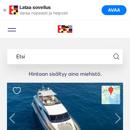
Lataa sovellus
×
AVAA
Varaa nopeasti ja helposti
Etsi
Hintaan sisältyy aina miehistö.