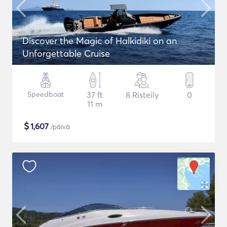
Discover the Magic of Halkidiki on an
Unforgettable Cruise
Speedboat
37 ft
8 Risteily
0
11 m
$
1,607
/päivä