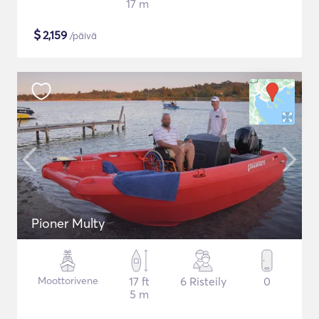
17 m
$
2,159
/päivä
Pioner Multy
Moottorivene
17 ft
6 Risteily
0
5 m