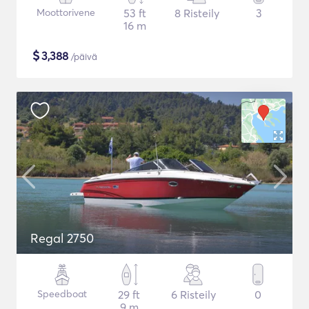
Moottorivene
53 ft
8 Risteily
3
16 m
$
3,388
/päivä
Regal 2750
Speedboat
29 ft
6 Risteily
0
9 m