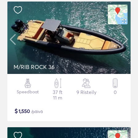
M/RIB ROCK 36
Speedboat
37 ft
9 Risteily
0
11 m
$
1,550
/päivä