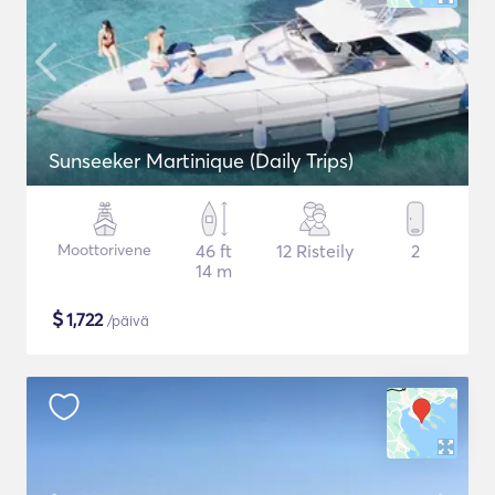
Sunseeker Martinique (Daily Trips)
Moottorivene
46 ft
12 Risteily
2
14 m
$
1,722
/päivä