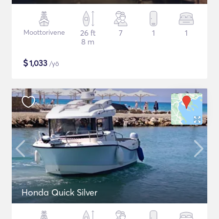
Moottorivene
26 ft
7
1
1
8 m
$
1,033
/yö
Honda Quick Silver