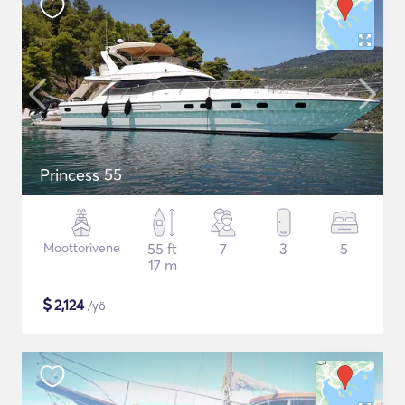
Princess 55
Moottorivene
55 ft
7
3
5
17 m
$
2,124
/yö