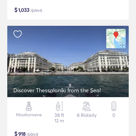
$
1,033
/päivä
Discover Thessaloniki from the Sea!
Moottorivene
38 ft
8 Risteily
0
12 m
$
918
/päivä