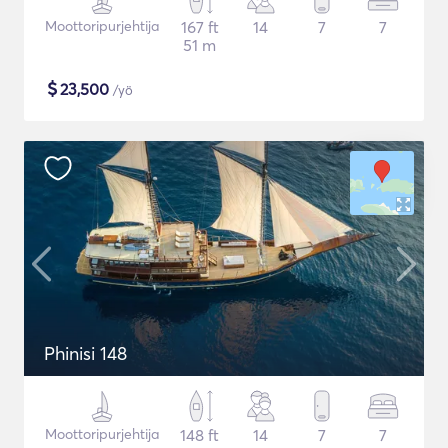
Moottoripurjehtija
167 ft
14
7
7
51 m
$
23,500
/yö
Phinisi 148
Moottoripurjehtija
148 ft
14
7
7