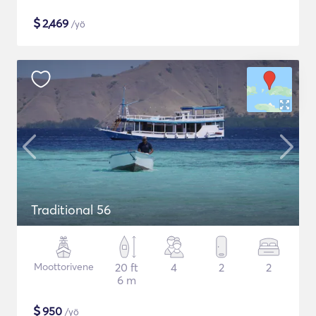
$
2,469
/yö
Traditional 56
Moottorivene
20 ft
4
2
2
6 m
$
950
/yö