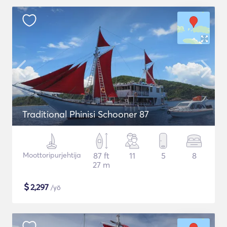
Traditional Phinisi Schooner 87
Moottoripurjehtija
87 ft
11
5
8
27 m
$
2,297
/yö