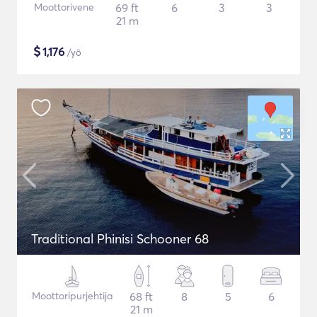
Moottorivene
69 ft
6
3
3
21 m
$
1,176
/yö
Traditional Phinisi Schooner 68
Moottoripurjehtija
68 ft
8
5
6
21 m