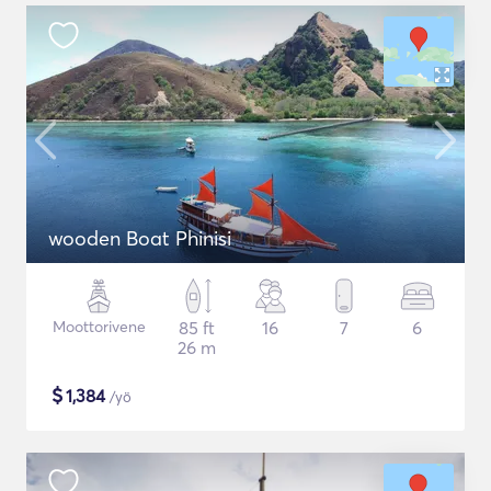
wooden Boat Phinisi
Moottorivene
85 ft
16
7
6
26 m
$
1,384
/yö