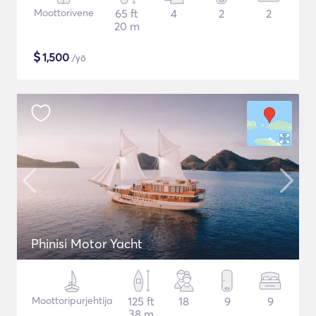
Moottorivene
65 ft
4
2
2
20 m
$
1,500
/yö
Phinisi Motor Yacht
Moottoripurjehtija
125 ft
18
9
9
38 m