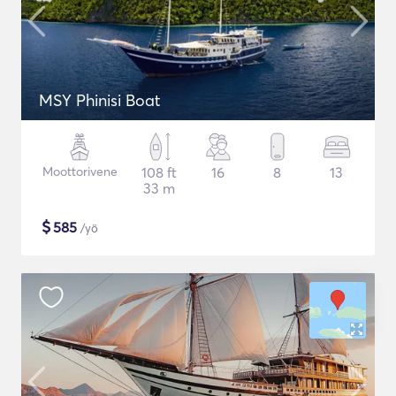
MSY Phinisi Boat
Moottorivene
108 ft
16
8
13
33 m
$
585
/yö