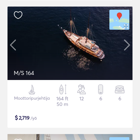
M/S 164
Moottoripurjehtija
164 ft
12
6
6
50 m
$
2,719
/yö