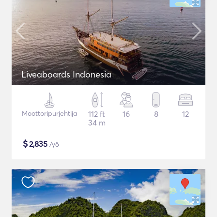
Liveaboards Indonesia
Moottoripurjehtija
112 ft
16
8
12
34 m
$
2,835
/yö