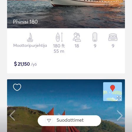
Phinisi 180
Moottoripurjehtija
180 ft
18
9
9
55 m
$
21,150
/yö
Suodattimet