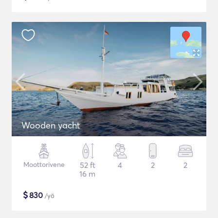
Wooden yacht
Moottorivene
52 ft
4
2
2
16 m
$
830
/yö