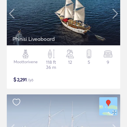
Phinisi Liveaboard
Moottorivene
118 ft
12
5
9
36 m
$
2,291
/yö