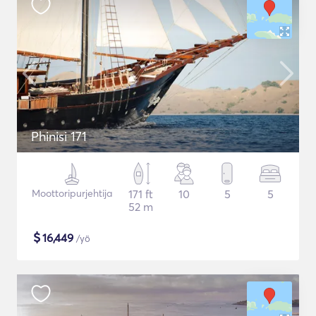
Phinisi 171
Moottoripurjehtija
171 ft
10
5
5
52 m
$
16,449
/yö