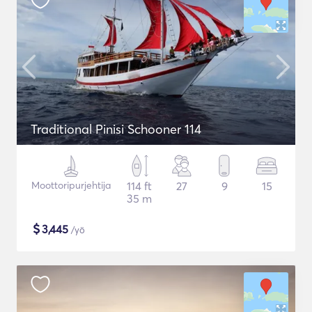
Traditional Pinisi Schooner 114
Moottoripurjehtija
114 ft
27
9
15
35 m
$
3,445
/yö