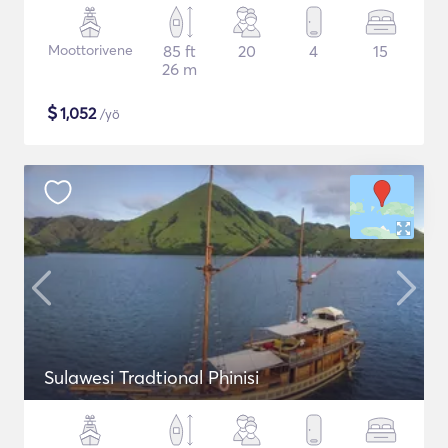
Moottorivene
85 ft
20
4
15
26 m
$
1,052
/yö
Sulawesi Tradtional Phinisi