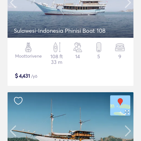
Sulawesi-Indonesia Phinisi Boat 108
Moottorivene
108 ft
14
5
9
33 m
$
4,431
/yö