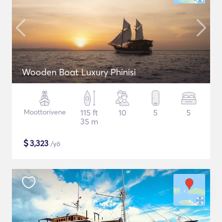
Wooden Boat Luxury Phinisi
Moottorivene
115 ft
10
5
5
35 m
$
3,323
/yö