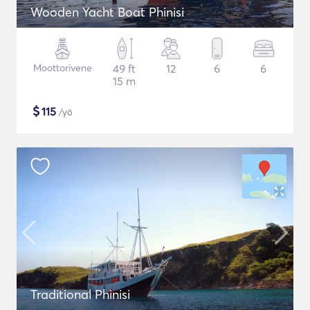
Wooden Yacht Boat Phinisi
Moottorivene
49 ft
12
6
6
15 m
$
115
/yö
Traditional Phinisi