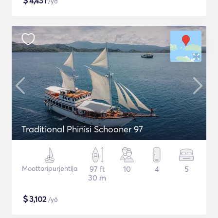
$
4,431
/yö
Traditional Phinisi Schooner 97
Moottoripurjehtija
97 ft
10
4
5
30 m
$
3,102
/yö