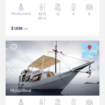
Moottorivene
92 ft
12
4
8
28 m
$
1,938
/yö
MotorBoat