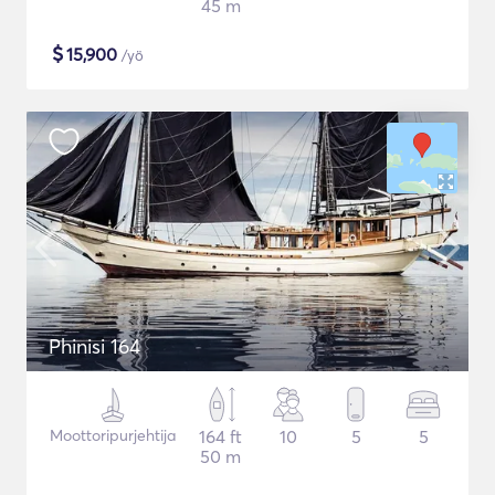
45 m
$
15,900
/yö
Phinisi 164
Moottoripurjehtija
164 ft
10
5
5
50 m