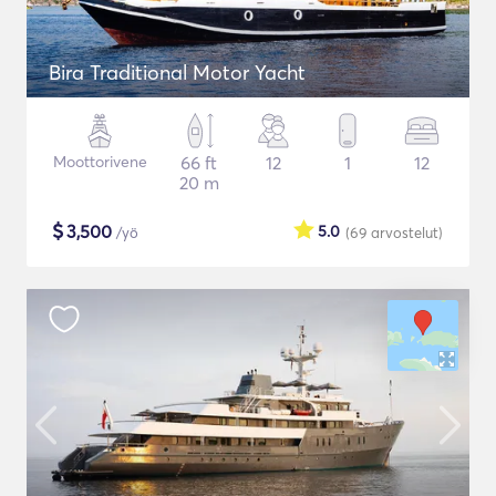
Bira Traditional Motor Yacht
Moottorivene
66 ft
12
1
12
20 m
$
3,500
5.0
/yö
(69
arvostelut
)