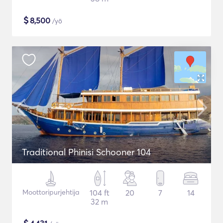
$
8,500
/yö
Traditional Phinisi Schooner 104
Moottoripurjehtija
104 ft
20
7
14
32 m