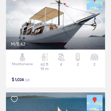
M/B 62
Moottorivene
62 ft
4
2
2
19 m
$
1,024
/yö