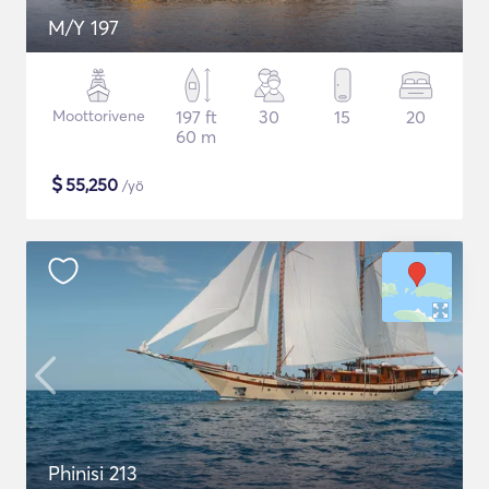
M/Y 197
Moottorivene
197 ft
30
15
20
60 m
$
55,250
/yö
Phinisi 213