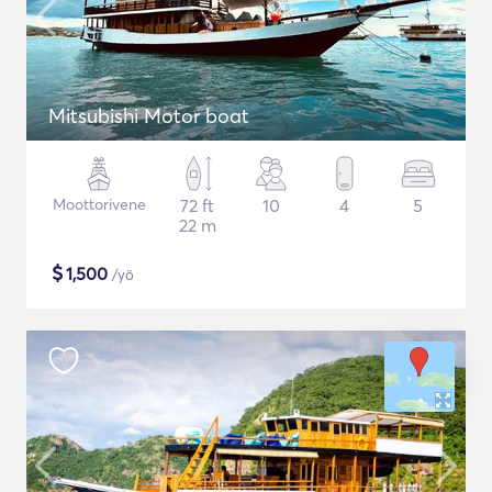
Mitsubishi Motor boat
Moottorivene
72 ft
10
4
5
22 m
$
1,500
/yö