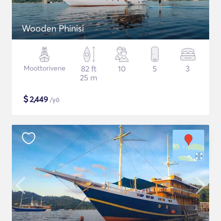
Wooden Phinisi
Moottorivene
82 ft
10
5
3
25 m
$
2,449
/yö