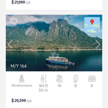
$
21,999
/yö
M/Y 164
Moottorivene
164 ft
16
8
8
50 m
$
29,399
/yö