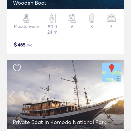
Wooden Boat
Moottorivene
80 ft
6
3
3
24 m
$
465
/yö
Private Boat In Komodo National Park