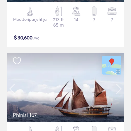
Moottoripurjehtija
213 ft
14
7
7
65 m
$
30,600
/yö
Phinisi 167