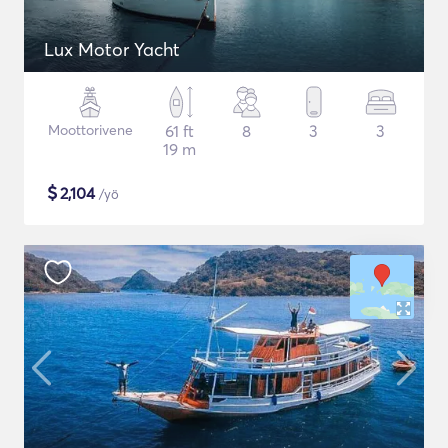
Lux Motor Yacht
Moottorivene
61 ft
8
3
3
19 m
$
2,104
/yö