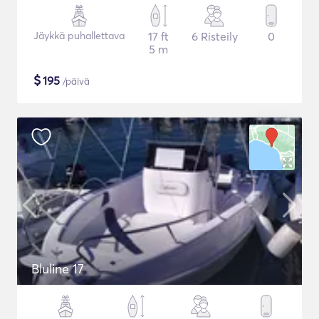
Jäykkä puhallettava
17 ft
6 Risteily
0
5 m
$
195
/päivä
Bluline 17