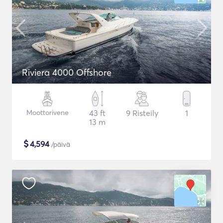
Riviera 4000 Offshore
Moottorivene
43 ft
9 Risteily
1
13 m
$
4,594
/päivä