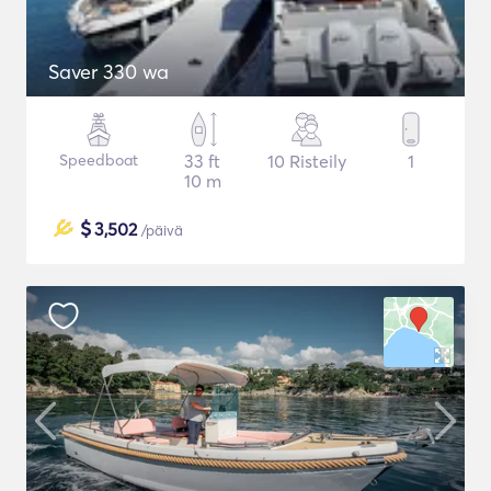
Saver 330 wa
Speedboat
33 ft
10 Risteily
1
10 m
$
3,502
/päivä