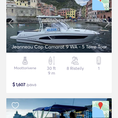
Jeanneau Cap Camarat 9 WA - 5 Terre Tour
Moottorivene
30 ft
8 Risteily
1
9 m
$
1,607
/päivä