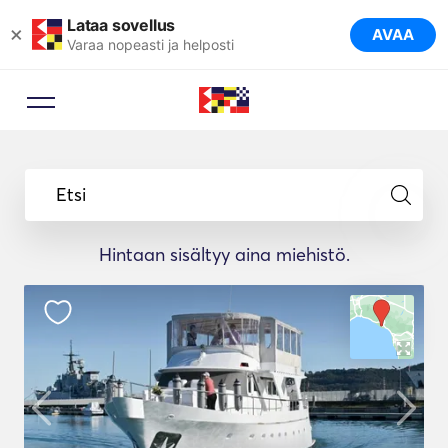
Lataa sovellus
×
AVAA
Varaa nopeasti ja helposti
Etsi
Hintaan sisältyy aina miehistö.