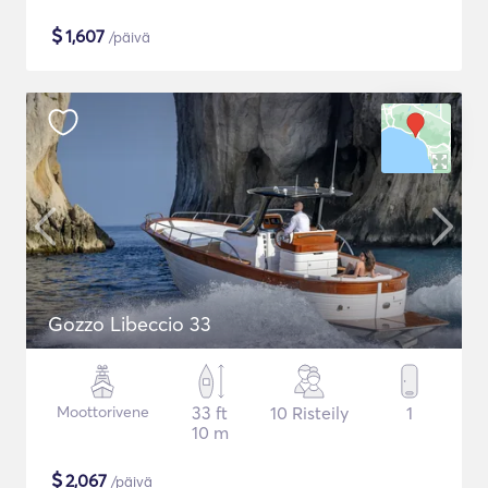
$
1,607
/päivä
Gozzo Libeccio 33
Moottorivene
33 ft
10 Risteily
1
10 m
$
2,067
/päivä