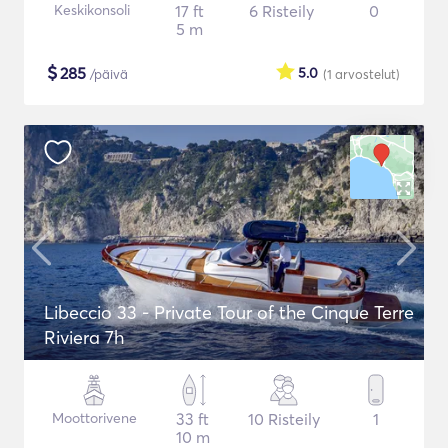
Keskikonsoli
17 ft
6 Risteily
0
5 m
$
285
5.0
/päivä
(1
arvostelut
)
Libeccio 33 - Private Tour of the Cinque Terre
Riviera 7h
Moottorivene
33 ft
10 Risteily
1
10 m