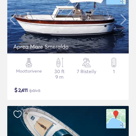
Aprea Mare Smeraldo
Moottorivene
30 ft
7 Risteily
1
9 m
$
2,411
/päivä