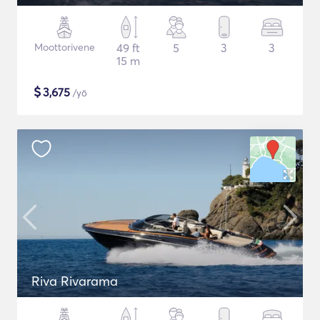
Moottorivene
49 ft
5
3
3
15 m
$
3,675
/yö
Riva Rivarama