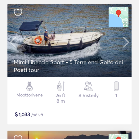
Mimi Libeccio Sport - 5 Terre end Golfo dei
Poeti tour
Moottorivene
26 ft
8 Risteily
1
8 m
$
1,033
/päivä