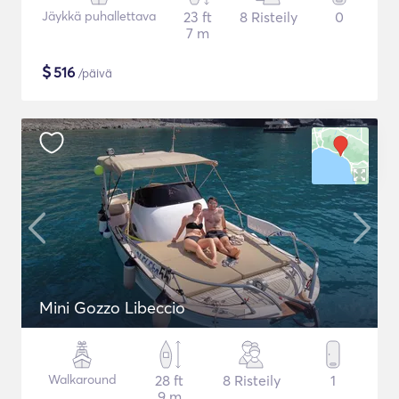
Jäykkä puhallettava
23 ft
8 Risteily
0
7 m
$
516
/päivä
Mini Gozzo Libeccio
Walkaround
28 ft
8 Risteily
1
9 m