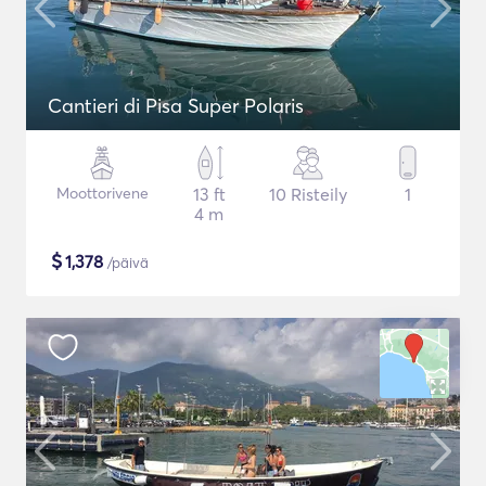
Cantieri di Pisa Super Polaris
Moottorivene
13 ft
10 Risteily
1
4 m
$
1,378
/päivä