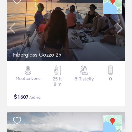
Fiberglass Gozzo 25
Moottorivene
25 ft
8 Risteily
0
8 m
$
1,607
/päivä