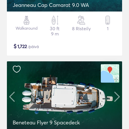
Jeanneau Cap Camarat 9.0 WA
Walkaround
30 ft
8 Risteily
1
9 m
$
1,722
/päivä
Beneteau Flyer 9 Spacedeck