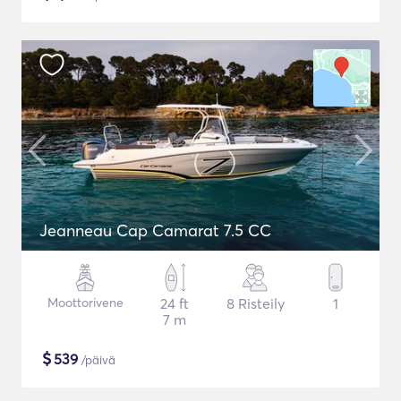
Jeanneau Cap Camarat 7.5 CC
Moottorivene
24 ft
8 Risteily
1
7 m
$
539
/päivä