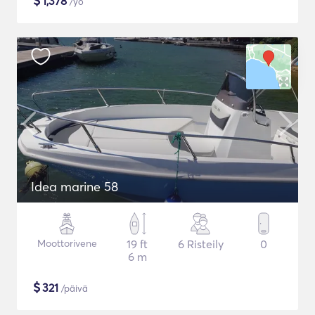
$
1,378
/yö
Idea marine 58
Moottorivene
19 ft
6 Risteily
0
6 m
$
321
/päivä