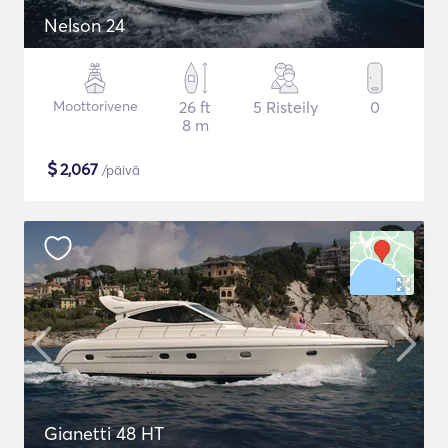
Nelson 24
Moottorivene
26 ft
5 Risteily
0
8 m
$
2,067
/päivä
Gianetti 48 HT