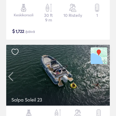
Keskikonsoli
30 ft
10 Risteily
1
9 m
$
1,722
/päivä
Salpa Soleil 23