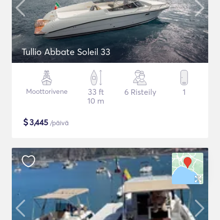
Tullio Abbate Soleil 33
Moottorivene
33 ft
6 Risteily
1
10 m
$
3,445
/päivä