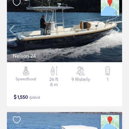
Nelson 24
Speedboat
26 ft
9 Risteily
1
8 m
$
1,550
/päivä