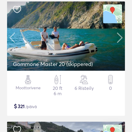
Gommone Master 20 (skippered)
Moottorivene
20 ft
6 Risteily
0
6 m
$
321
/päivä