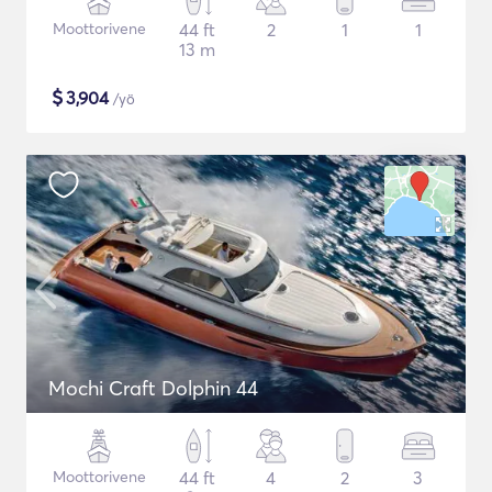
Moottorivene
44 ft
2
1
1
13 m
$
3,904
/yö
Mochi Craft Dolphin 44
Moottorivene
44 ft
4
2
3