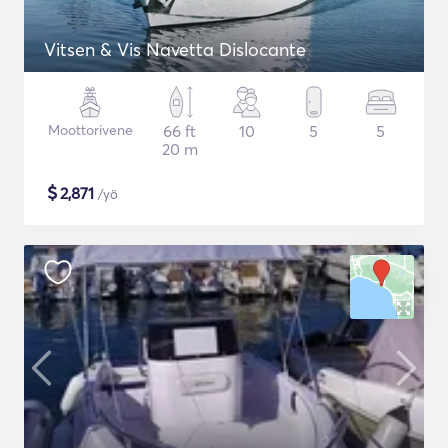
Vitsen & Vis Navetta Dislocante
Moottorivene
66 ft
10
5
5
20 m
$
2,871
/yö