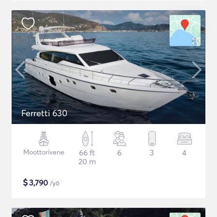
Ferretti 630
Moottorivene
66 ft
6
3
4
20 m
$
3,790
/yö