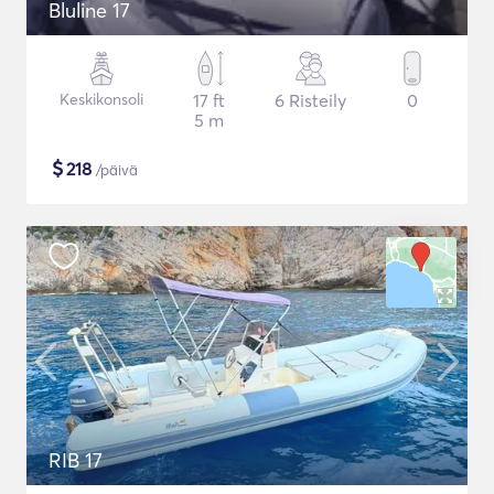
Bluline 17
Keskikonsoli
17 ft
6 Risteily
0
5 m
$
218
/päivä
RIB 17