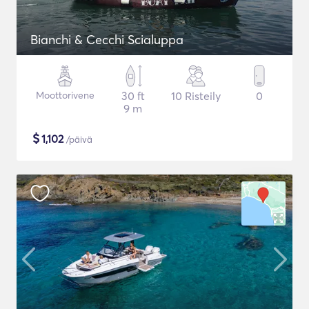
Bianchi & Cecchi Scialuppa
Moottorivene
30 ft
10 Risteily
0
9 m
$
1,102
/päivä