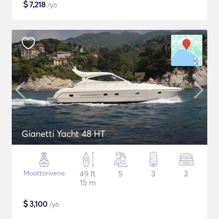
$
7,218
/yö
Gianetti Yacht 48 HT
Moottorivene
49 ft
5
3
3
15 m
$
3,100
/yö