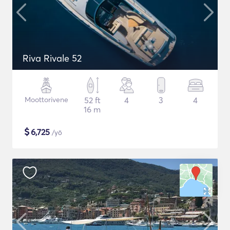
Riva Rivale 52
Moottorivene
52 ft
4
3
4
16 m
$
6,725
/yö