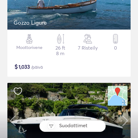
Gozzo Ligure
Moottorivene
26 ft
7 Risteily
0
8 m
$
1,033
/päivä
Suodattimet