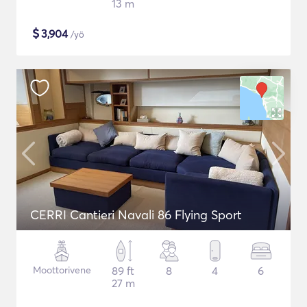
13 m
$
3,904
/yö
CERRI Cantieri Navali 86 Flying Sport
Moottorivene
89 ft
8
4
6
27 m