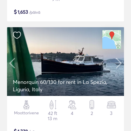
$
1,653
/päivä
Menorquin 60/130 for rent in La Spezia,
Liguria, Italy
Moottorivene
42 ft
4
2
3
13 m