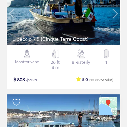
Libeccio 7.5 (Cinque Terre Coast)
Moottorivene
26 ft
8 Risteily
1
8 m
$
803
5.0
/päivä
(10
arvostelut
)