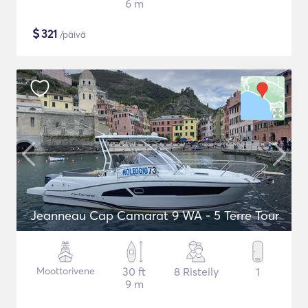
6 m
$
321
/päivä
Jeanneau Cap Camarat 9 WA - 5 Terre Tour
Moottorivene
30 ft
8 Risteily
1
9 m