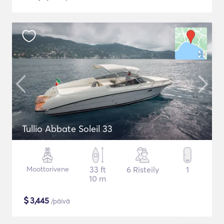
Tullio Abbate Soleil 33
Moottorivene
33 ft
6 Risteily
1
10 m
$
3,445
/päivä