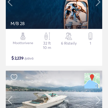
M/B 28
Moottorivene
32 ft
6 Risteily
1
10 m
$
2,239
/päivä