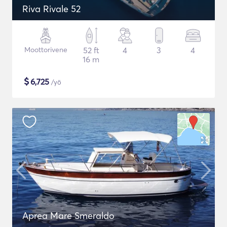
Riva Rivale 52
Moottorivene
52 ft
4
3
4
16 m
$
6,725
/yö
Aprea Mare Smeraldo