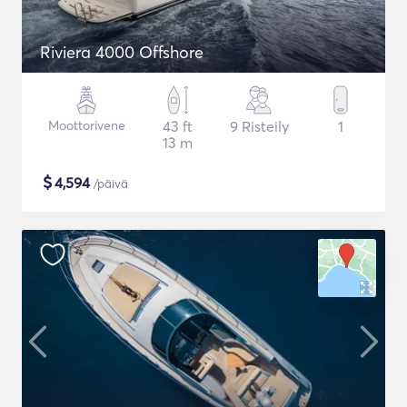
Riviera 4000 Offshore
Moottorivene
43 ft
9 Risteily
1
13 m
$
4,594
/päivä