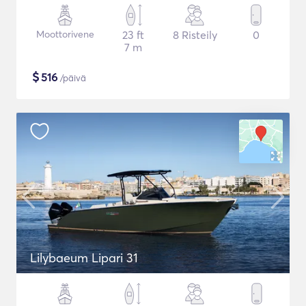
Moottorivene
23 ft
8 Risteily
0
7 m
$
516
/päivä
Lilybaeum Lipari 31