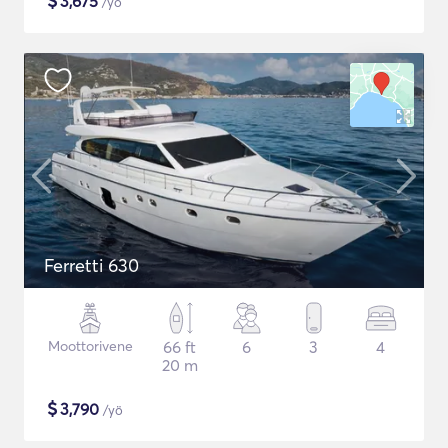
$
3,675
/yö
Ferretti 630
Moottorivene
66 ft
6
3
4
20 m
$
3,790
/yö