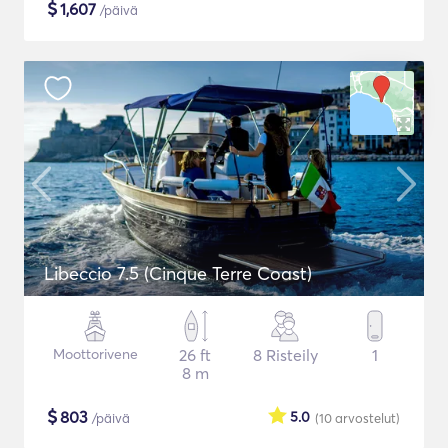
$
1,607
/päivä
Libeccio 7.5 (Cinque Terre Coast)
Moottorivene
26 ft
8 Risteily
1
8 m
$
803
5.0
/päivä
(10
arvostelut
)