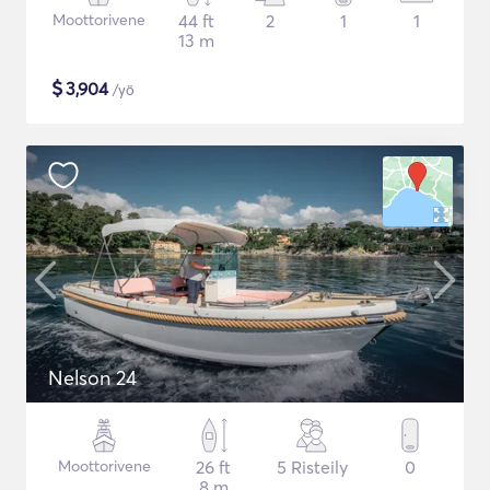
Moottorivene
44 ft
2
1
1
13 m
$
3,904
/yö
Nelson 24
Moottorivene
26 ft
5 Risteily
0
8 m