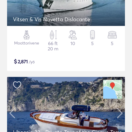
Vitsen & Vis Navetta Dislocante
Moottorivene
66 ft
10
5
5
20 m
$
2,871
/yö