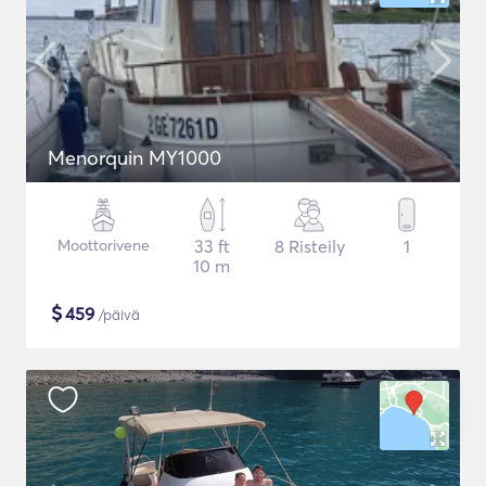
Menorquin MY1000
Moottorivene
33 ft
8 Risteily
1
10 m
$
459
/päivä