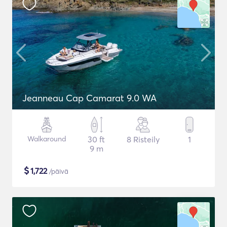
Jeanneau Cap Camarat 9.0 WA
Walkaround
30 ft
8 Risteily
1
9 m
$
1,722
/päivä