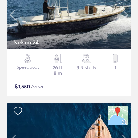
Nelson 24
Speedboat
26 ft
9 Risteily
1
8 m
$
1,550
/päivä