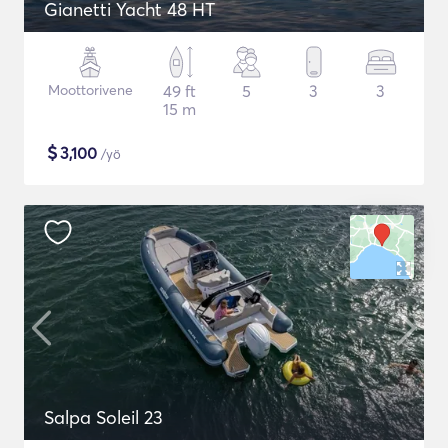
Gianetti Yacht 48 HT
Moottorivene
49 ft
5
3
3
15 m
$
3,100
/yö
Salpa Soleil 23