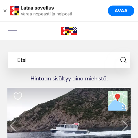
Lataa sovellus
×
AVAA
Varaa nopeasti ja helposti
Varausneuvoja
Anna matka-asiantuntijan
Etsi
ehdottaa ihanteellisia jahteja
matkallesi.
Hintaan sisältyy aina miehistö.