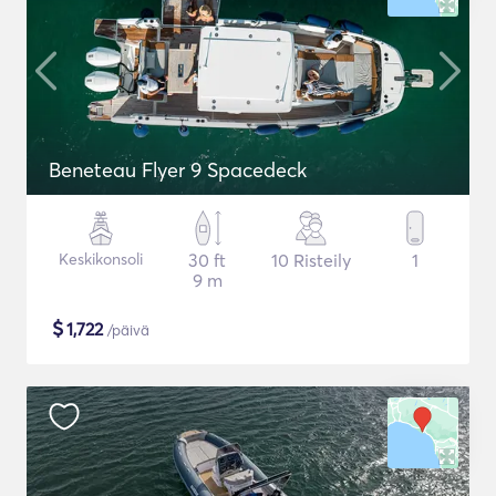
Beneteau Flyer 9 Spacedeck
Keskikonsoli
30 ft
10 Risteily
1
9 m
$
1,722
/päivä