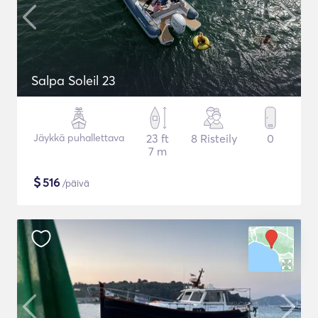
Salpa Soleil 23
Jäykkä puhallettava
23 ft
8 Risteily
0
7 m
$
516
/päivä