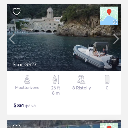
Scar GS23
Moottorivene
26 ft
8 Risteily
0
8 m
$
861
/päivä