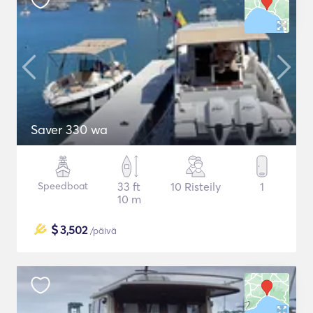
Saver 330 wa
Speedboat
33 ft
10 Risteily
1
10 m
$
3,502
/päivä