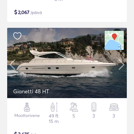
$
2,067
/päivä
Gianetti 48 HT
Moottorivene
49 ft
5
3
3
15 m