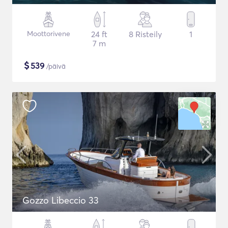
Moottorivene
24 ft
8 Risteily
1
7 m
$
539
/päivä
Gozzo Libeccio 33