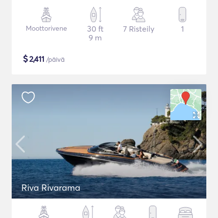
Moottorivene
30 ft
7 Risteily
1
9 m
$
2,411
/päivä
Riva Rivarama