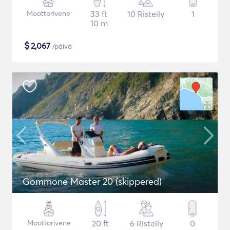
Moottorivene
33 ft
10 Risteily
1
10 m
$
2,067
/päivä
Gommone Master 20 (skippered)
Moottorivene
20 ft
6 Risteily
0