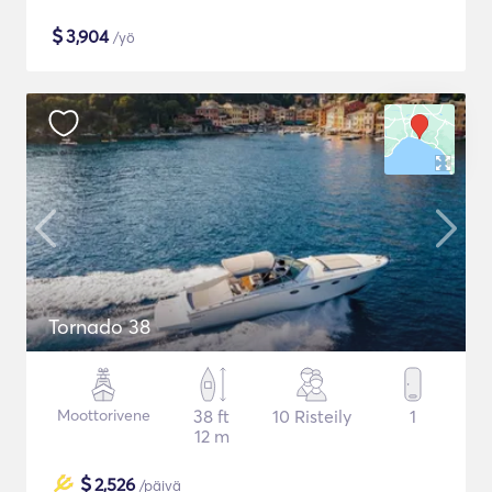
$
3,904
/yö
Tornado 38
Moottorivene
38 ft
10 Risteily
1
12 m
$
2,526
/päivä