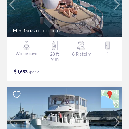
Mini Gozzo Libeccio
Walkaround
28 ft
8 Risteily
1
9 m
$
1,653
/päivä