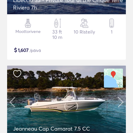
Libeccio 33 - Private Tour of the Cinque Terre
Riviera 7h
Moottorivene
33 ft
10 Risteily
1
10 m
$
1,607
/päivä
Jeanneau Cap Camarat 7.5 CC