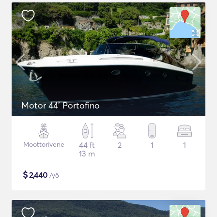
Motor 44' Portofino
Moottorivene
44 ft
2
1
1
13 m
$
2,440
/yö