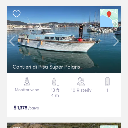
Cantieri di Pisa Super Polaris
Moottorivene
13 ft
10 Risteily
1
4 m
$
1,378
/päivä