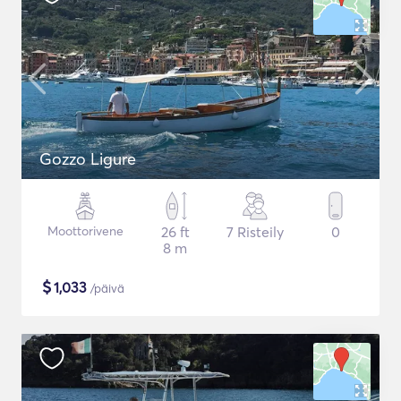
Gozzo Ligure
Moottorivene
26 ft
7 Risteily
0
8 m
$
1,033
/päivä