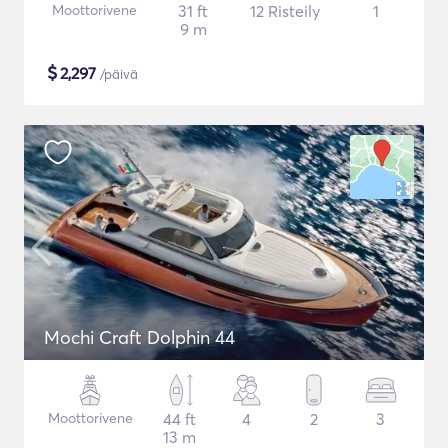
Moottorivene
31 ft
12 Risteily
1
9 m
$
2,297
/päivä
Mochi Craft Dolphin 44
Moottorivene
44 ft
4
2
3
13 m