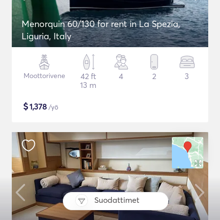
Menorquin 60/130 for rent in La Spezia,
Liguria, Italy
Moottorivene
42 ft
4
2
3
13 m
$
1,378
/yö
Suodattimet