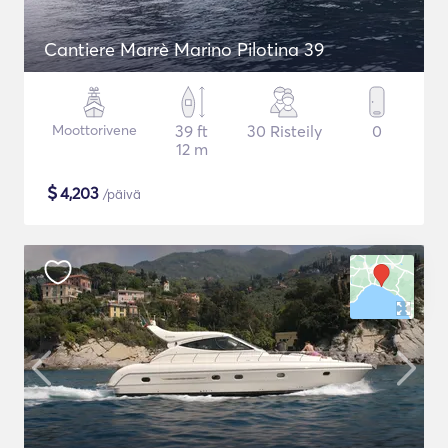
Cantiere Marrè Marino Pilotina 39
Moottorivene
39 ft
30 Risteily
0
12 m
$
4,203
/päivä