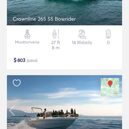
Crownline 265 SS Bowrider
Moottorivene
27 ft
14 Risteily
0
8 m
$
803
/päivä