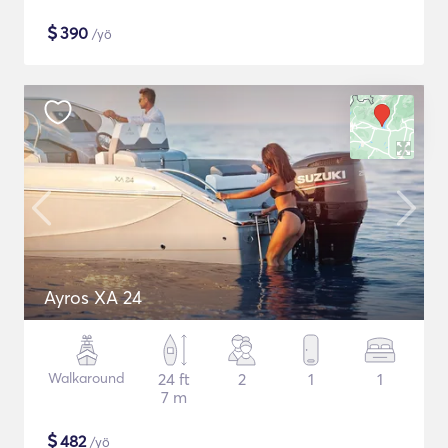
$
390
/yö
Ayros XA 24
Walkaround
24 ft
2
1
1
7 m
$
482
/yö