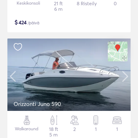
Keskikonsoli
21 ft
8 Risteily
0
6 m
$
424
/päivä
Orizzonti Juno 590
Walkaround
18 ft
2
1
1
5 m