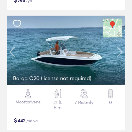
$
746
/yö
Barqa Q20 (license not required)
Moottorivene
21 ft
7 Risteily
0
6 m
$
442
/päivä