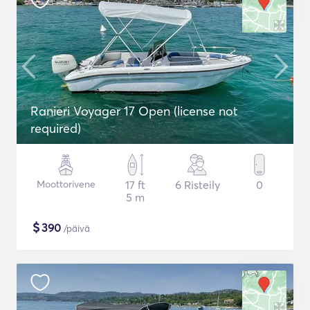
Ranieri Voyager 17 Open (license not
required)
Moottorivene
17 ft
6 Risteily
0
5 m
$
390
/päivä