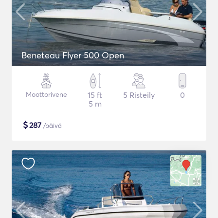
Beneteau Flyer 500 Open
Moottorivene
15 ft
5 Risteily
0
5 m
$
287
/päivä