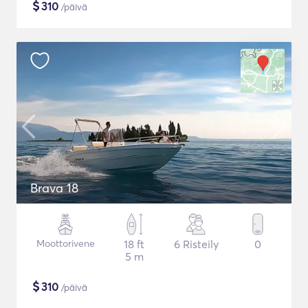
$
310
/päivä
Brava 18
Moottorivene
18 ft
6 Risteily
0
5 m
$
310
/päivä