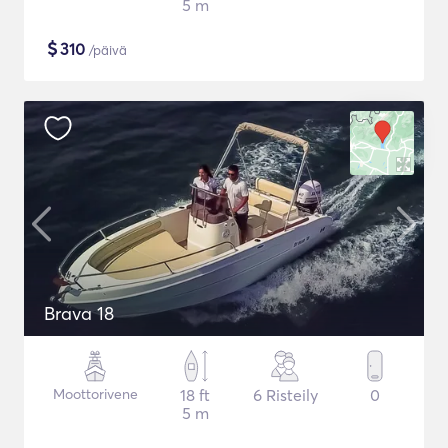
5 m
$
310
/päivä
Brava 18
Moottorivene
18 ft
6 Risteily
0
5 m