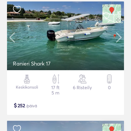
Ranieri Shark 17
Keskikonsoli
17 ft
6 Risteily
0
5 m
$
252
/päivä