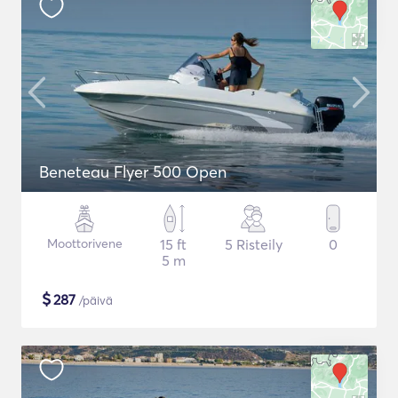
Beneteau Flyer 500 Open
Moottorivene
15 ft
5 Risteily
0
5 m
$
287
/päivä