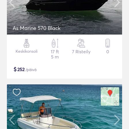
As Marine 570 Black
Keskikonsoli
17 ft
7 Risteily
0
5 m
$
252
/päivä