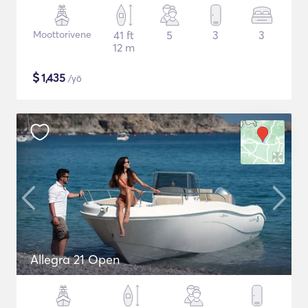
Moottorivene
41 ft
5
3
3
12 m
$
1,435
/yö
Allegra 21 Open