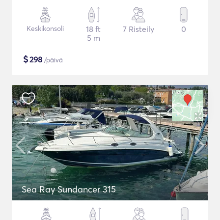
Keskikonsoli
18 ft
7 Risteily
0
5 m
$
298
/päivä
Sea Ray Sundancer 315