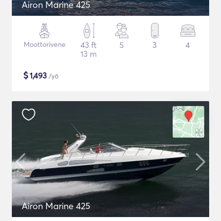
Airon Marine 425
Moottorivene
43 ft
5
3
4
13 m
$
1,493
/yö
Airon Marine 425