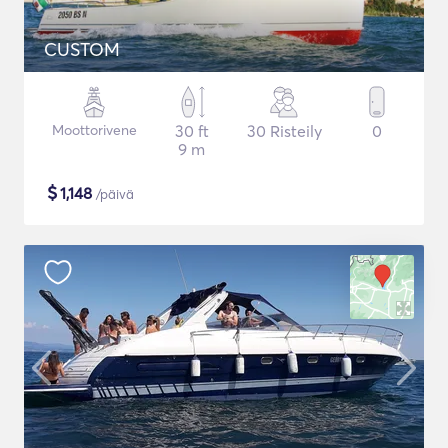
CUSTOM
Moottorivene
30 ft
30 Risteily
0
9 m
$
1,148
/päivä