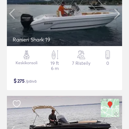
Ranieri Shark 19
Keskikonsoli
19 ft
7 Risteily
0
6 m
$
275
/päivä