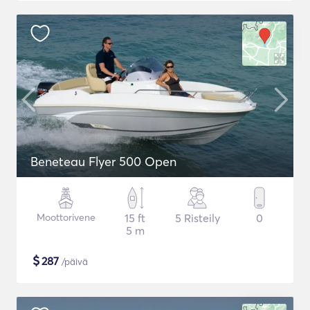
Beneteau Flyer 500 Open
Moottorivene
15 ft
5 Risteily
0
5 m
$
287
/päivä