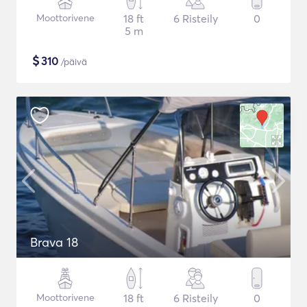
Moottorivene
18 ft
6 Risteily
0
5 m
$
310
/päivä
Brava 18
Moottorivene
18 ft
6 Risteily
0