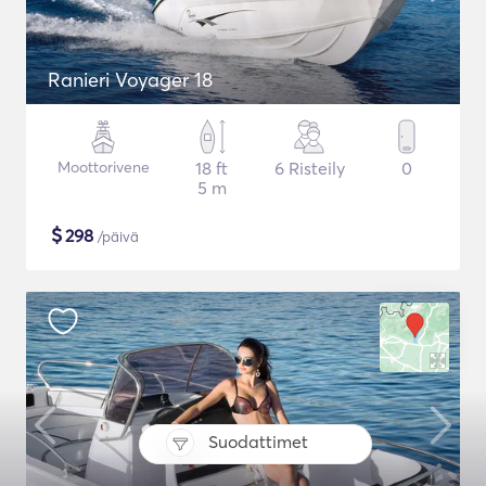
Ranieri Voyager 18
Moottorivene
18 ft
6 Risteily
0
5 m
$
298
/päivä
Suodattimet