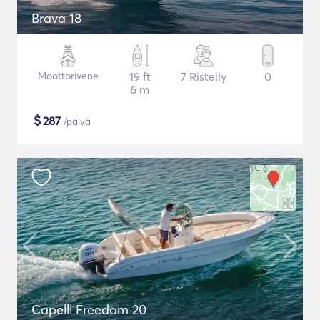
Brava 18
Moottorivene
19 ft
7 Risteily
0
6 m
$
287
/päivä
Capelli Freedom 20