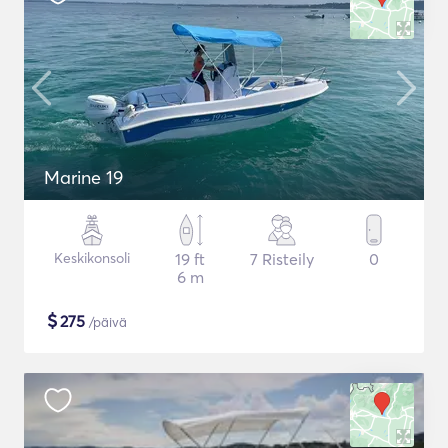
Marine 19
Keskikonsoli
19 ft
7 Risteily
0
6 m
$
275
/päivä