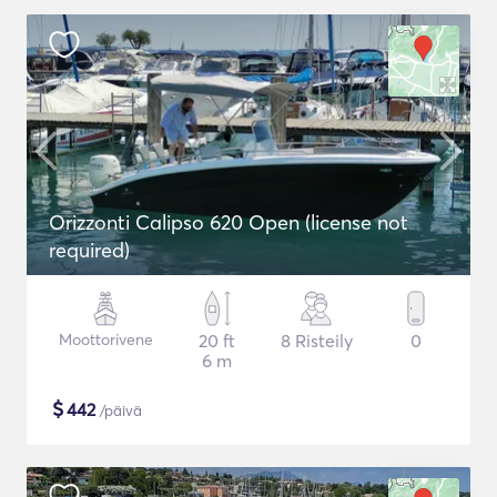
Orizzonti Calipso 620 Open (license not
required)
Moottorivene
20 ft
8 Risteily
0
6 m
$
442
/päivä