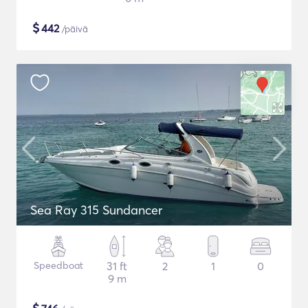
$
442
/päivä
Sea Ray 315 Sundancer
Speedboat
31 ft
2
1
0
9 m