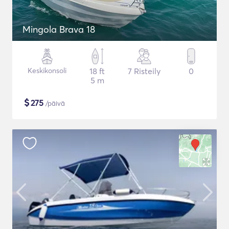
Mingola Brava 18
Keskikonsoli
18 ft
7 Risteily
0
5 m
$
275
/päivä