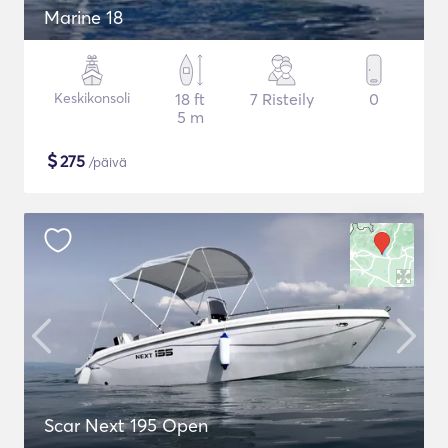
Marine 18
Keskikonsoli
18 ft
7 Risteily
0
5 m
$
275
/päivä
Scar Next 195 Open