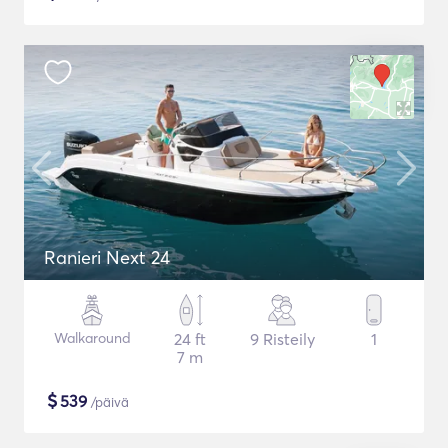
Ranieri Next 24
Walkaround
24 ft
9 Risteily
1
7 m
$
539
/päivä