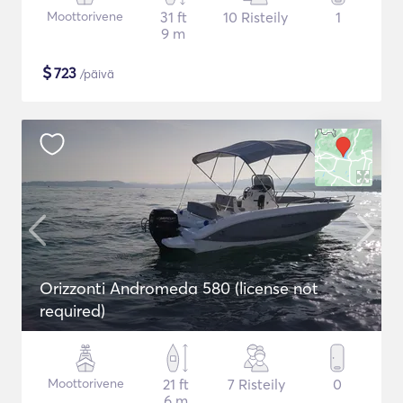
Moottorivene
31 ft
10 Risteily
1
9 m
$
723
/päivä
Orizzonti Andromeda 580 (license not
required)
Moottorivene
21 ft
7 Risteily
0
6 m