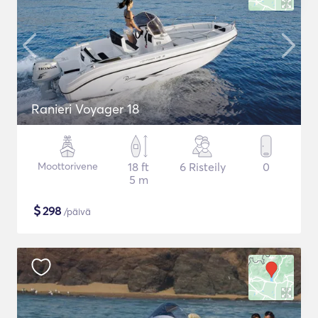
Ranieri Voyager 18
Moottorivene
18 ft
6 Risteily
0
5 m
$
298
/päivä