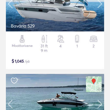
Bavaria S29
Moottorivene
31 ft
4
1
2
9 m
$
1,045
/yö