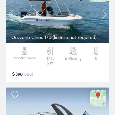
Orizzonti Chios 170 (license not required)
Moottorivene
17 ft
6 Risteily
0
5 m
$
390
/päivä