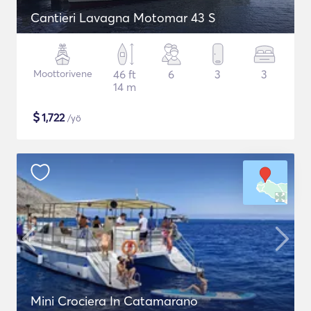
Cantieri Lavagna Motomar 43 S
Moottorivene
46 ft
6
3
3
14 m
$
1,722
/yö
Mini Crociera In Catamarano