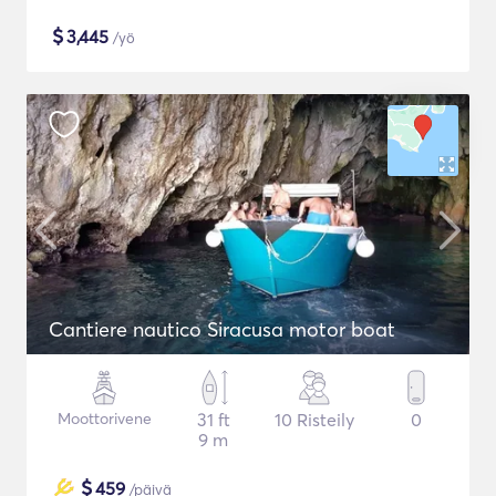
$
3,445
/yö
Cantiere nautico Siracusa motor boat
Moottorivene
31 ft
10 Risteily
0
9 m
$
459
/päivä