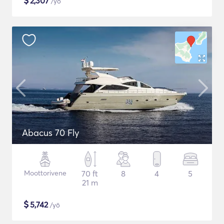
$
2,307
/yö
Abacus 70 Fly
Moottorivene
70 ft
8
4
5
21 m
$
5,742
/yö