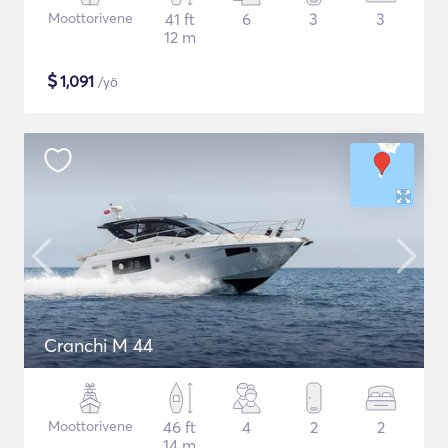
Moottorivene
41 ft
6
3
3
12 m
$
1,091
/yö
Cranchi M 44
Moottorivene
46 ft
4
2
2
14 m