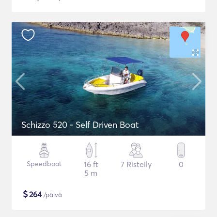
Schizzo 520 - Self Driven Boat
Speedboat
16 ft
7 Risteily
0
5 m
$
264
/päivä