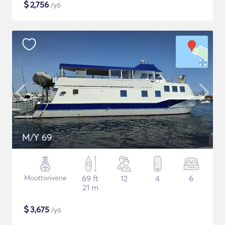
$
2,756
/yö
M/Y 69
Moottorivene
69 ft
12
4
6
21 m
$
3,675
/yö