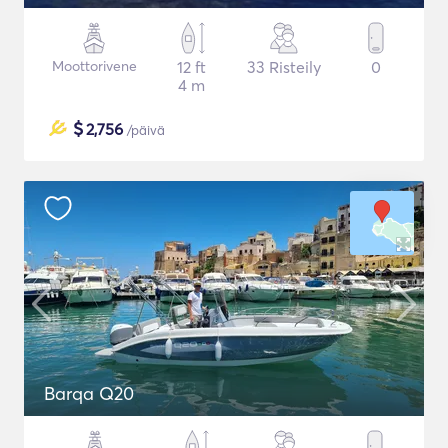
Moottorivene
12 ft
33 Risteily
0
4 m
$
2,756
/päivä
Barqa Q20