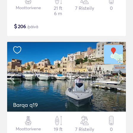
Moottorivene
21 ft
7 Risteily
0
6 m
$
206
/päivä
Barqa q19
Moottorivene
19 ft
7 Risteily
0