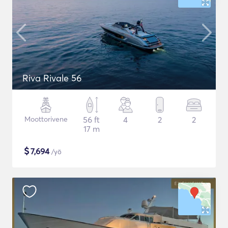
Riva Rivale 56
Moottorivene
56 ft
4
2
2
17 m
$
7,694
/yö