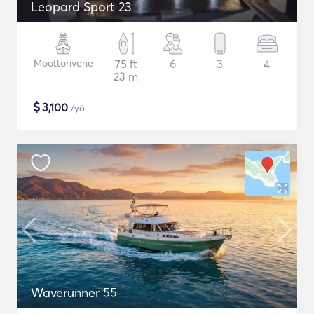
Leopard Sport 23
Moottorivene
75 ft
6
3
4
23 m
$
3,100
/yö
Waverunner 55