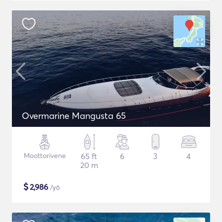
Overmarine Mangusta 65
Moottorivene
65 ft
6
3
4
20 m
$
2,986
/yö