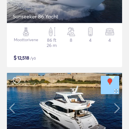
Sunseeker 86 Yacht
Moottorivene
86 ft
8
4
4
26 m
$
12,518
/yö