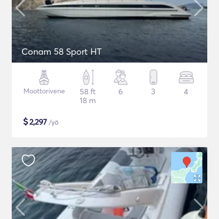
Conam 58 Sport HT
Moottorivene
58 ft
6
3
4
18 m
$
2,297
/yö