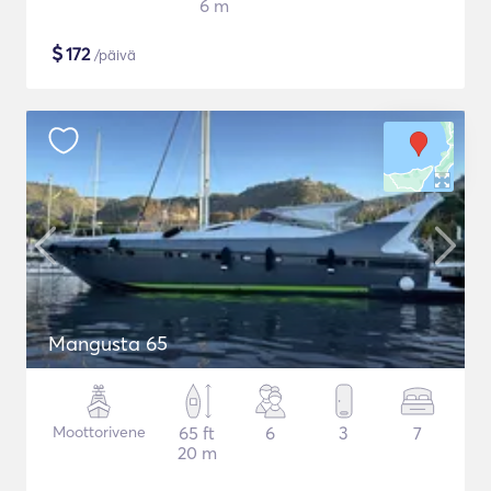
6 m
$
172
/päivä
Mangusta 65
Moottorivene
65 ft
6
3
7
20 m