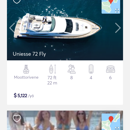
Uniesse 72 Fly
Moottorivene
72 ft
8
4
6
22 m
$
5,122
/yö