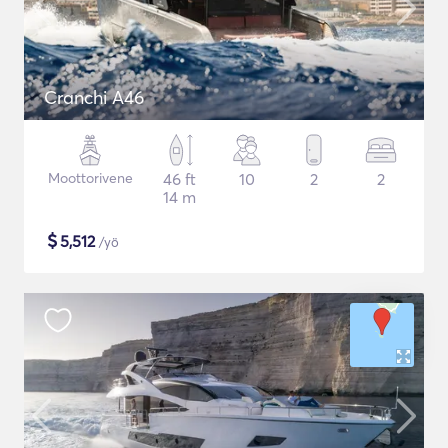
Cranchi A46
Moottorivene
46 ft
10
2
2
14 m
$
5,512
/yö