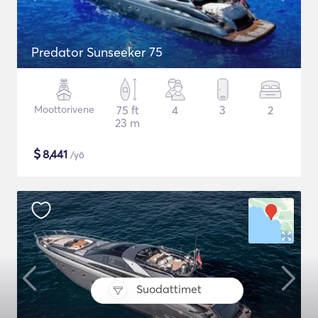
Predator Sunseeker 75
Moottorivene
75 ft
4
3
2
23 m
$
8,441
/yö
Suodattimet