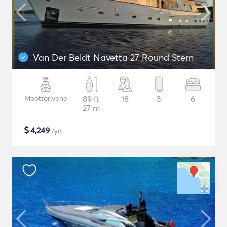
Van Der Beldt Navetta 27 Round Stern
Moottorivene
89 ft
18
3
6
27 m
$
4,249
/yö