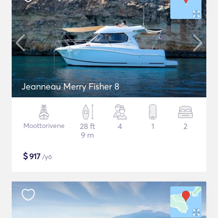
Jeanneau Merry Fisher 8
Moottorivene
28 ft
4
1
2
9 m
$
917
/yö