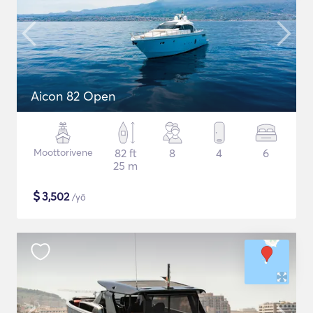
Aicon 82 Open
Moottorivene
82 ft
8
4
6
25 m
$
3,502
/yö