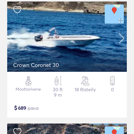
Crown Coronet 30
Moottorivene
30 ft
18 Risteily
0
9 m
$
689
/päivä