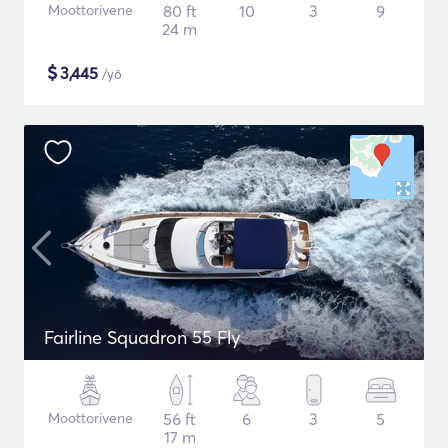
Moottorivene
80 ft
10
3
9
24 m
$
3,445
/yö
Fairline Squadron 55 Fly
Moottorivene
56 ft
6
3
5
17 m