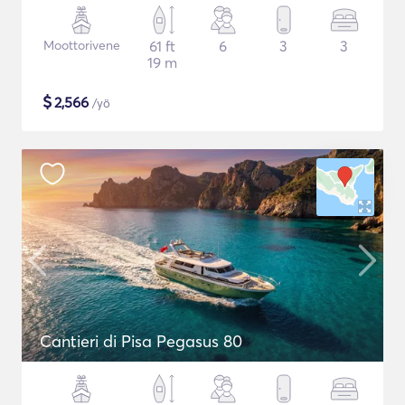
Moottorivene
61 ft
6
3
3
19 m
$
2,566
/yö
Cantieri di Pisa Pegasus 80