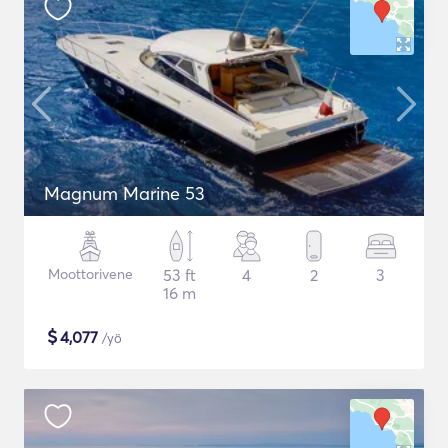
Magnum Marine 53
Moottorivene
53 ft
4
2
3
16 m
$
4,077
/yö