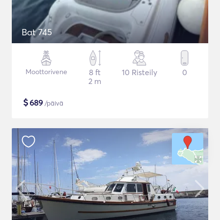
Bat 745
Moottorivene
8 ft
10 Risteily
0
2 m
$
689
/päivä