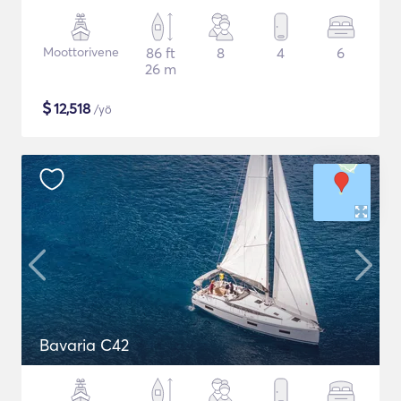
Moottorivene
86 ft
8
4
6
26 m
$
12,518
/yö
Bavaria C42