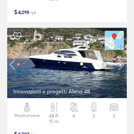
$
4,019
/yö
Innovazioni e progetti Alena 48
Moottorivene
48 ft
4
3
2
15 m