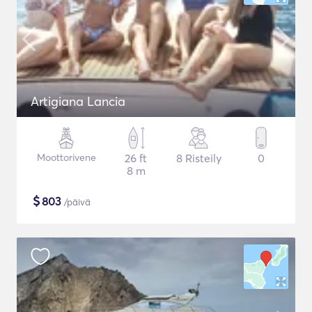
Artigiana Lancia
Moottorivene
26 ft
8 Risteily
0
8 m
$
803
/päivä