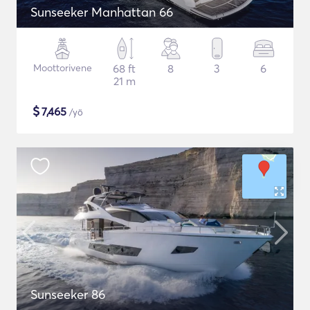
Sunseeker Manhattan 66
Moottorivene
68 ft
8
3
6
21 m
$
7,465
/yö
Sunseeker 86