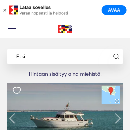
Lataa sovellus
×
AVAA
Varaa nopeasti ja helposti
Etsi
Hintaan sisältyy aina miehistö.