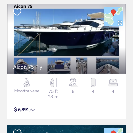
Aicon 75 Fly
Moottorivene
75 ft
8
4
4
23 m
$
6,891
/yö