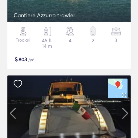
Cantiere Azzurro trawler
Troolari
45 ft
4
2
3
14 m
$
803
/yö