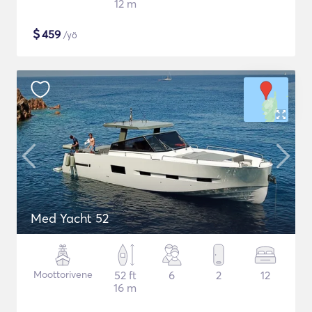
12 m
$
459
/yö
Med Yacht 52
Moottorivene
52 ft
6
2
12
16 m