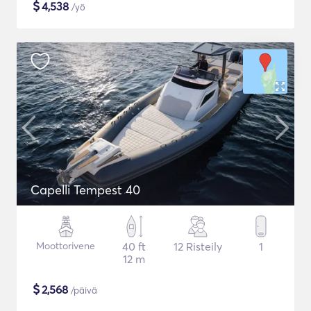
$
4,538
/yö
Capelli Tempest 40
Moottorivene
40 ft
12 Risteily
1
12 m
$
2,568
/päivä