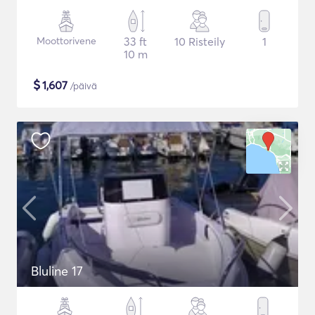
Moottorivene
33 ft
10 Risteily
1
10 m
$
1,607
/päivä
Bluline 17