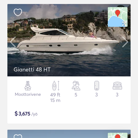
Gianetti 48 HT
Moottorivene
49 ft
5
3
3
15 m
$
3,675
/yö