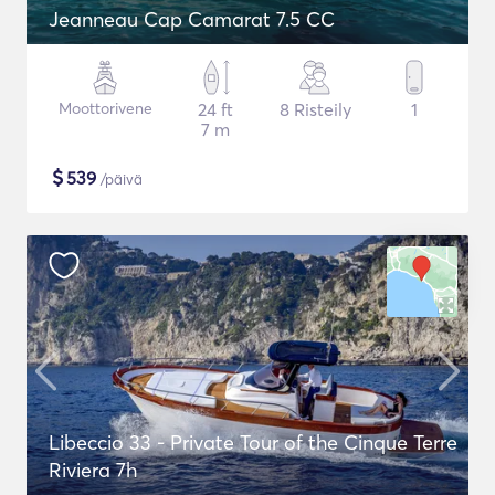
Jeanneau Cap Camarat 7.5 CC
Moottorivene
24 ft
8 Risteily
1
7 m
$
539
/päivä
Libeccio 33 - Private Tour of the Cinque Terre
Riviera 7h