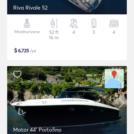
Riva Rivale 52
Moottorivene
52 ft
4
3
4
16 m
$
6,725
/yö
Motor 44' Portofino