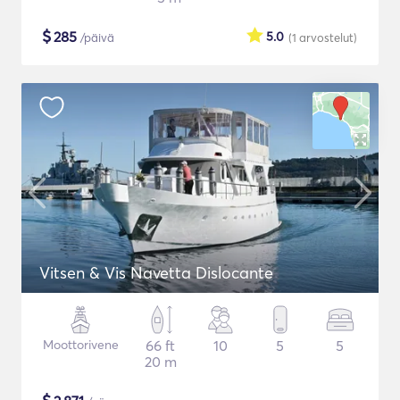
$
285
5.0
/päivä
(1
arvostelut
)
Vitsen & Vis Navetta Dislocante
Moottorivene
66 ft
10
5
5
20 m