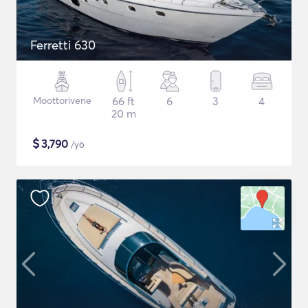
Ferretti 630
Moottorivene
66 ft
6
3
4
20 m
$
3,790
/yö