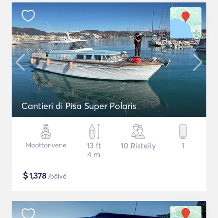
Cantieri di Pisa Super Polaris
Moottorivene
13 ft
10 Risteily
1
4 m
$
1,378
/päivä