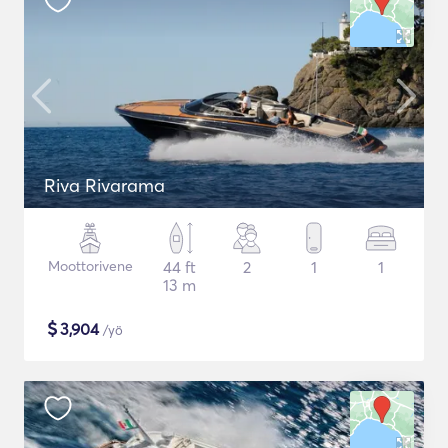
Riva Rivarama
Moottorivene
44 ft
2
1
1
13 m
$
3,904
/yö