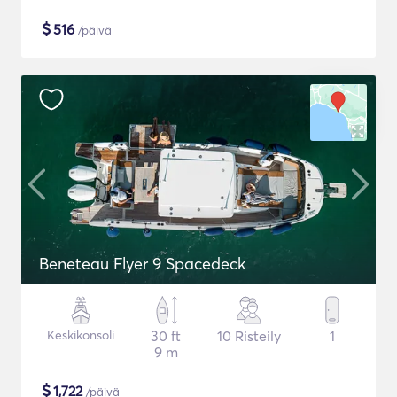
$
516
/päivä
Beneteau Flyer 9 Spacedeck
Keskikonsoli
30 ft
10 Risteily
1
9 m
$
1,722
/päivä