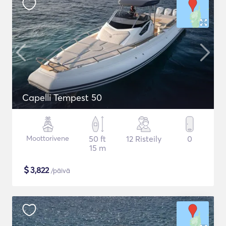
Capelli Tempest 50
Moottorivene
50 ft
12 Risteily
0
15 m
$
3,822
/päivä