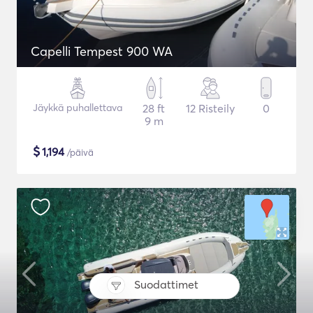
Capelli Tempest 900 WA
Jäykkä puhallettava
28 ft
12 Risteily
0
9 m
$
1,194
/päivä
Suodattimet