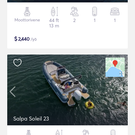
Moottorivene
44 ft
2
1
1
13 m
$
2,440
/yö
Salpa Soleil 23