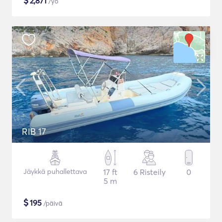
$
2,871
/yö
RIB 17
Jäykkä puhallettava
17 ft
6 Risteily
0
5 m
$
195
/päivä