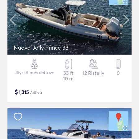
Nuova Jolly Prince 33
Jäykkä puhallettava
33 ft
12 Risteily
0
10 m
$
1,315
/päivä