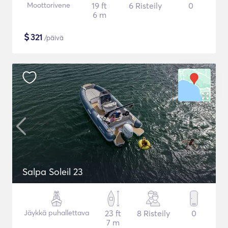
Moottorivene
19 ft
6 Risteily
0
6 m
$
321
/päivä
Salpa Soleil 23
Jäykkä puhallettava
23 ft
8 Risteily
0
7 m