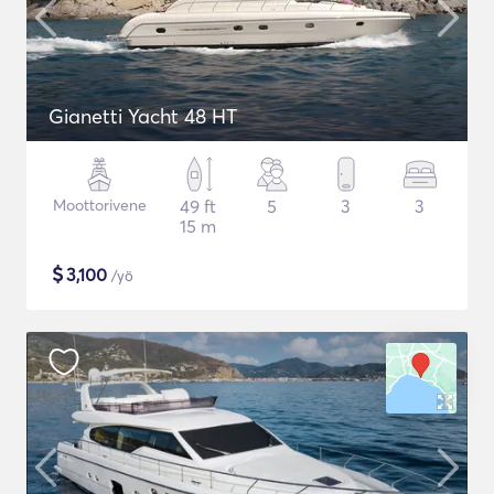
Gianetti Yacht 48 HT
Moottorivene
49 ft
5
3
3
15 m
$
3,100
/yö