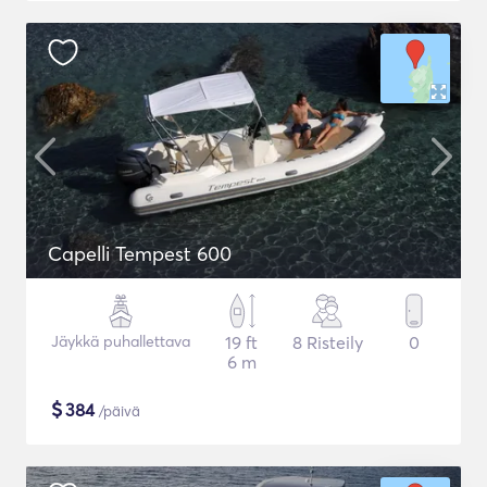
Capelli Tempest 600
Jäykkä puhallettava
19 ft
8 Risteily
0
6 m
$
384
/päivä