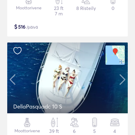
Moottorivene
23 ft
8 Risteily
0
7 m
$
516
/päivä
DellaPasquadc 10 S
Moottorivene
39 ft
6
5
4