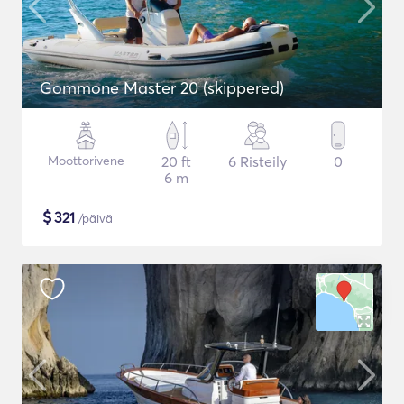
Gommone Master 20 (skippered)
Moottorivene
20 ft
6 Risteily
0
6 m
$
321
/päivä