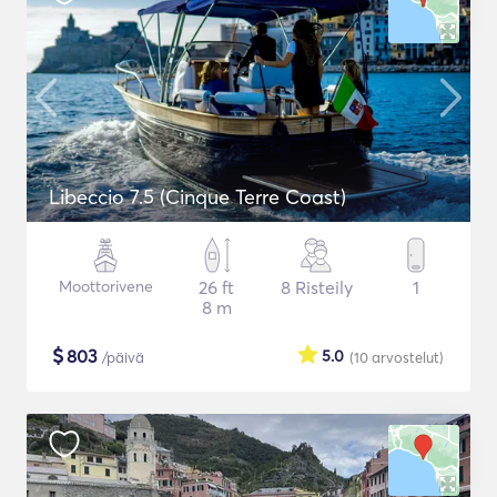
Libeccio 7.5 (Cinque Terre Coast)
Moottorivene
26 ft
8 Risteily
1
8 m
$
803
5.0
/päivä
(10
arvostelut
)