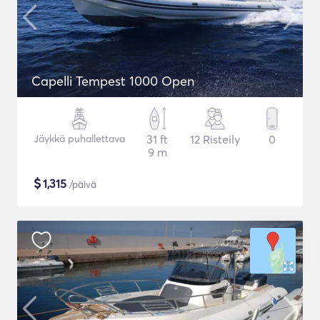
Capelli Tempest 1000 Open
Jäykkä puhallettava
31 ft
12 Risteily
0
9 m
$
1,315
/päivä