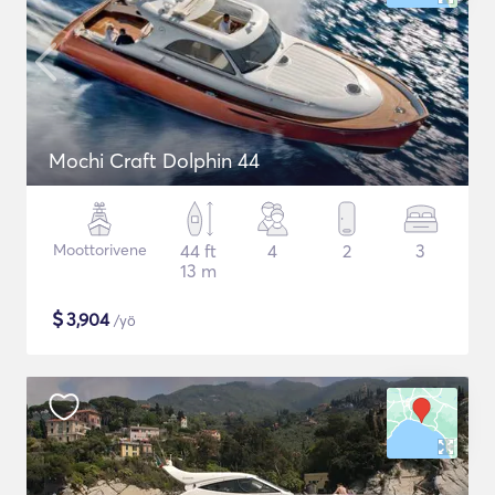
Mochi Craft Dolphin 44
Moottorivene
44 ft
4
2
3
13 m
$
3,904
/yö