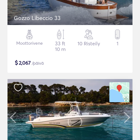
Gozzo Libeccio 33
Moottorivene
33 ft
10 Risteily
1
10 m
$
2,067
/päivä