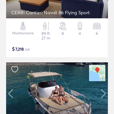
CERRI Cantieri Navali 86 Flying Sport
Moottorivene
89 ft
8
4
6
27 m
$
7,218
/yö