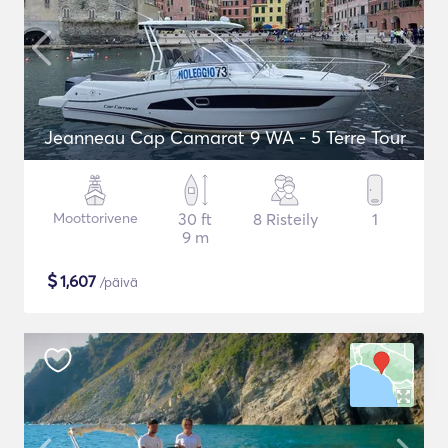
Jeanneau Cap Camarat 9 WA - 5 Terre Tour
Moottorivene
30 ft
8 Risteily
1
9 m
$
1,607
/päivä