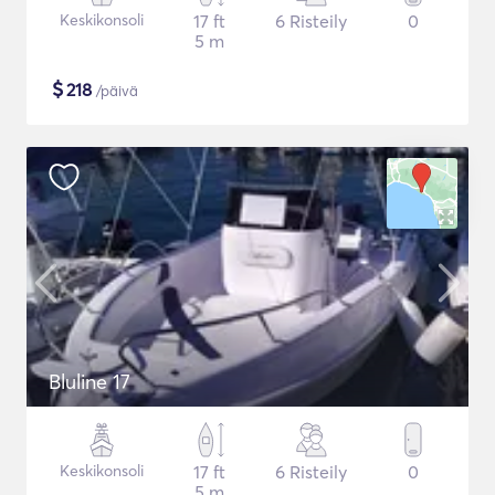
Keskikonsoli
17 ft
6 Risteily
0
5 m
$
218
/päivä
Bluline 17
Keskikonsoli
17 ft
6 Risteily
0
5 m