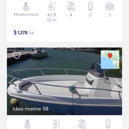
Moottorivene
42 ft
4
2
3
13 m
$
1,378
/yö
Idea marine 58