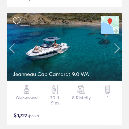
Jeanneau Cap Camarat 9.0 WA
Walkaround
30 ft
8 Risteily
1
9 m
$
1,722
/päivä