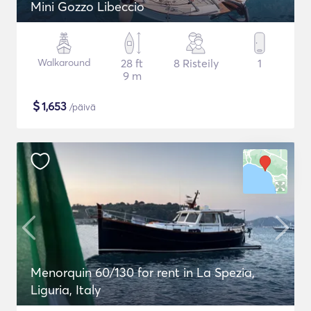
Mini Gozzo Libeccio
Walkaround
28 ft
8 Risteily
1
9 m
$
1,653
/päivä
Menorquin 60/130 for rent in La Spezia,
Liguria, Italy