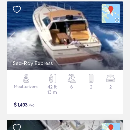
Sea-Ray Express
Moottorivene
42 ft
6
2
2
13 m
$
1,493
/yö