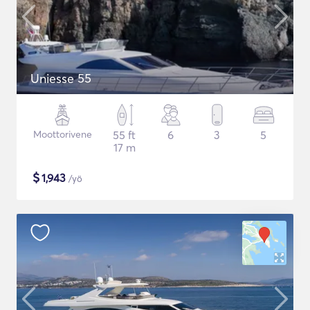
Uniesse 55
Moottorivene
55 ft
6
3
5
17 m
$
1,943
/yö