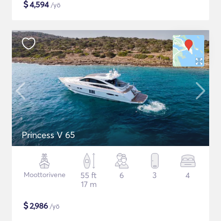
$
4,594
/yö
Princess V 65
Moottorivene
55 ft
6
3
4
17 m
$
2,986
/yö