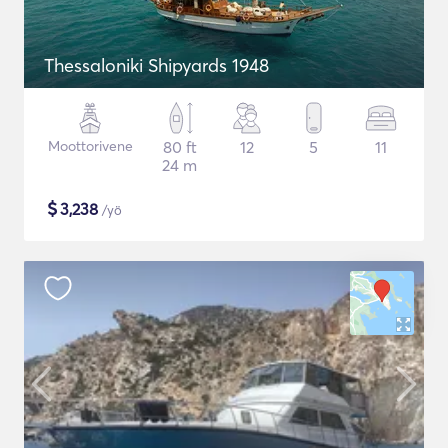
Thessaloniki Shipyards 1948
Moottorivene
80 ft
12
5
11
24 m
$
3,238
/yö