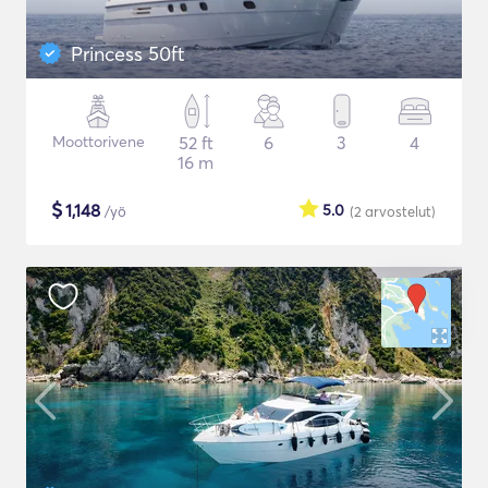
Princess 50ft
Moottorivene
52 ft
6
3
4
16 m
$
1,148
5.0
/yö
(2
arvostelut
)