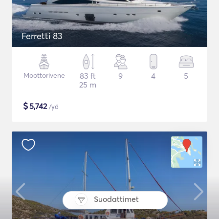
Ferretti 83
Moottorivene
83 ft
9
4
5
25 m
$
5,742
/yö
Suodattimet