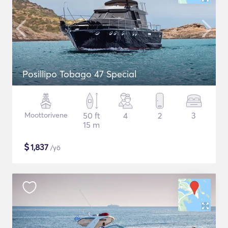
Posillipo Tobago 47 Special
Moottorivene
50 ft
4
2
3
15 m
$
1,837
/yö