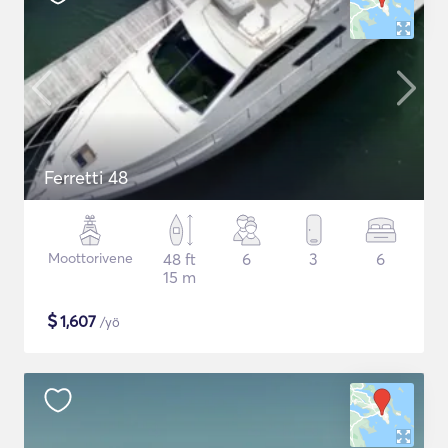
Ferretti 48
Moottorivene
48 ft
6
3
6
15 m
$
1,607
/yö