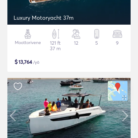
Luxury Motoryacht 37m
Moottorivene
121 ft
12
5
9
37 m
$
13,764
/yö