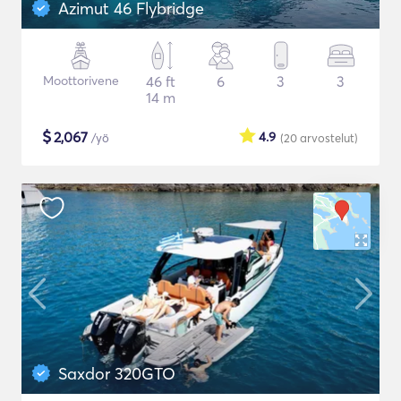
Azimut 46 Flybridge
Moottorivene
46 ft
6
3
3
14 m
$
2,067
4.9
/yö
(20
arvostelut
)
Saxdor 320GTO