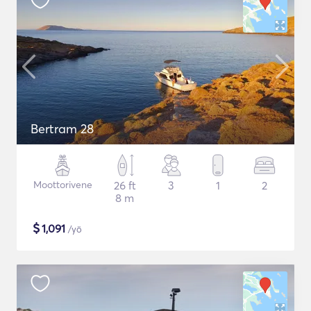
Bertram 28
Moottorivene
26 ft
3
1
2
8 m
$
1,091
/yö