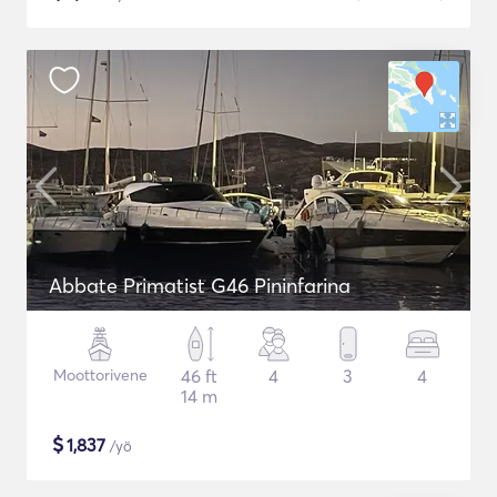
Abbate Primatist G46 Pininfarina
Moottorivene
46 ft
4
3
4
14 m
$
1,837
/yö