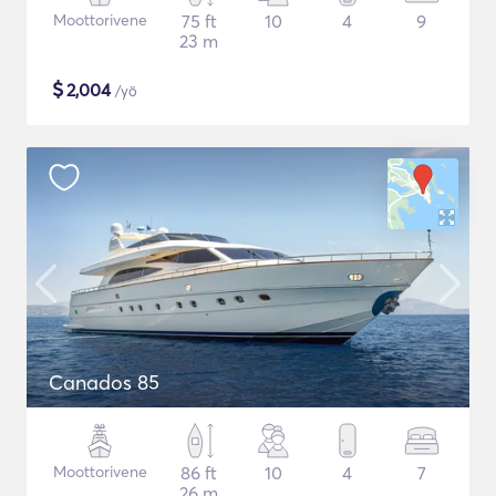
Moottorivene
75 ft
10
4
9
23 m
$
2,004
/yö
Canados 85
Moottorivene
86 ft
10
4
7
26 m