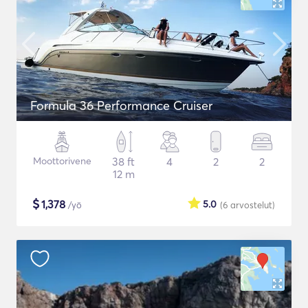
Formula 36 Performance Cruiser
Moottorivene
38 ft
4
2
2
12 m
$
1,378
5.0
/yö
(6
arvostelut
)