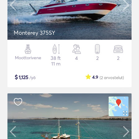
Monterey 375SY
Moottorivene
38 ft
4
2
2
11 m
$
1,125
4.9
/yö
(2
arvostelut
)