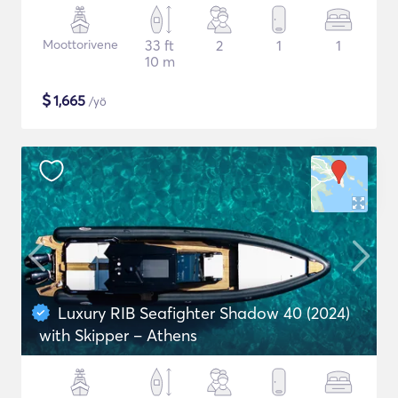
Moottorivene
33 ft
2
1
1
10 m
$
1,665
/yö
Luxury RIB Seafighter Shadow 40 (2024)
with Skipper – Athens