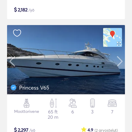
$
2,182
/yö
Princess V65
Moottorivene
65 ft
6
3
7
20 m
$
2,297
4.9
/yö
(2
arvostelut
)