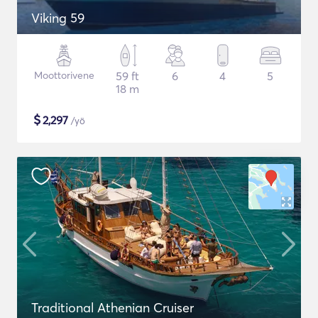
Viking 59
Moottorivene
59 ft
6
4
5
18 m
$
2,297
/yö
Traditional Athenian Cruiser