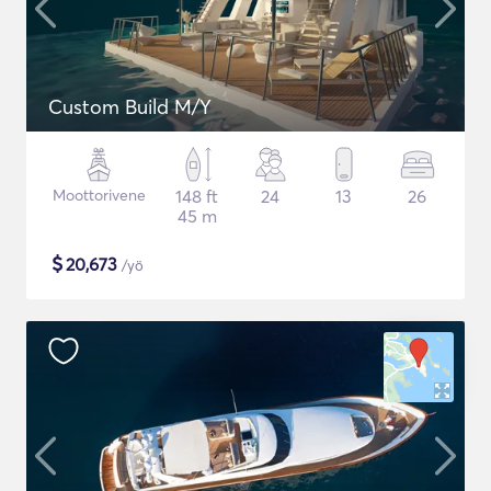
Custom Build M/Y
Moottorivene
148 ft
24
13
26
45 m
$
20,673
/yö