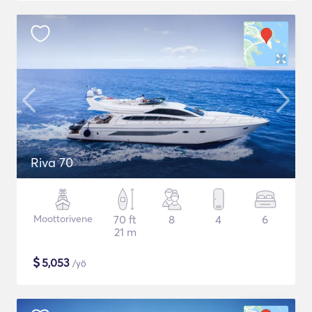
Riva 70
Moottorivene
70 ft
8
4
6
21 m
$
5,053
/yö