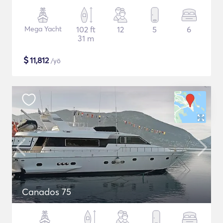
Mega Yacht
102 ft
12
5
6
31 m
$
11,812
/yö
Canados 75