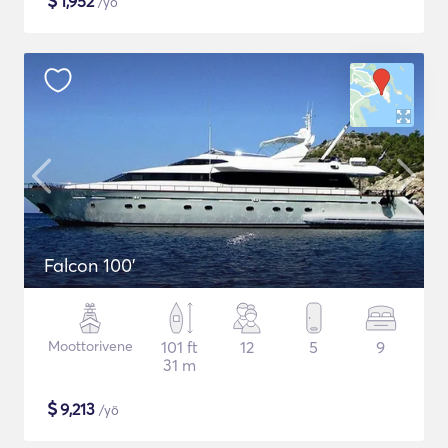
$
1,952
/yö
Falcon 100'
Moottorivene
101 ft
12
5
9
31 m
$
9,213
/yö