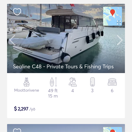
Sealine C48 - Private Tours & Fishing Trips
Moottorivene
49 ft
4
3
6
15 m
$
2,297
/yö