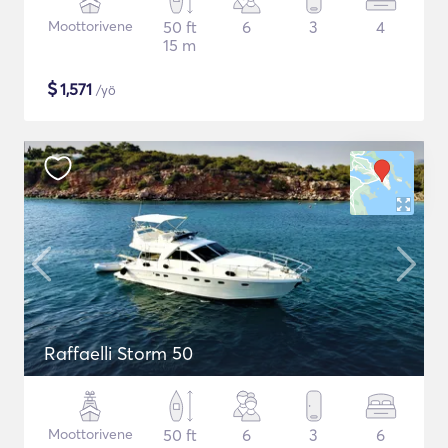
Moottorivene
50 ft
6
3
4
15 m
$
1,571
/yö
Raffaelli Storm 50
Moottorivene
50 ft
6
3
6