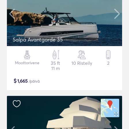
Salpa Avantgarde 35
Moottorivene
35 ft
10 Risteily
2
11 m
$
1,665
/päivä