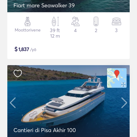
Fiart mare Seawalker 39
Moottorivene
39 ft
4
2
3
12 m
$
1,837
/yö
Cantieri di Pisa Akhir 100