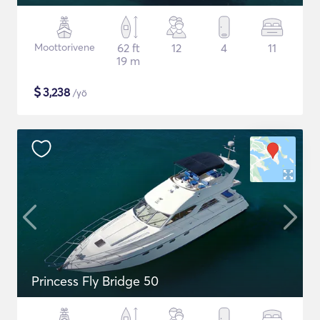
Moottorivene
62 ft
12
4
11
19 m
$
3,238
/yö
Princess Fly Bridge 50