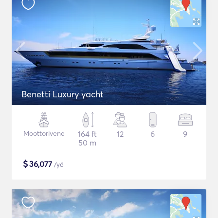
Benetti Luxury yacht
Moottorivene
164 ft
12
6
9
50 m
$
36,077
/yö