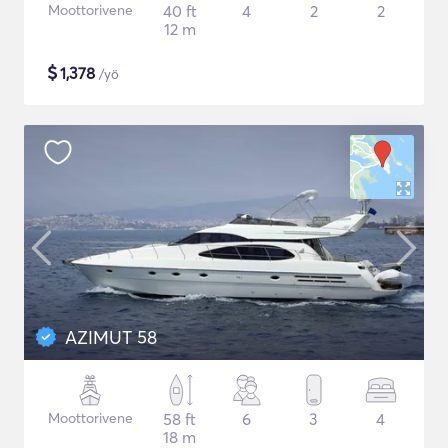
Moottorivene
40 ft
4
2
2
12 m
$
1,378
/yö
AZIMUT 58
Moottorivene
58 ft
6
3
4
18 m