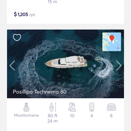
15 m
$
1,205
/yö
Posillipo Technema 80
Moottorivene
80 ft
10
4
8
24 m