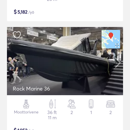
$
5,182
/yö
Rock Marine 36
Moottorivene
36 ft
2
1
2
11 m