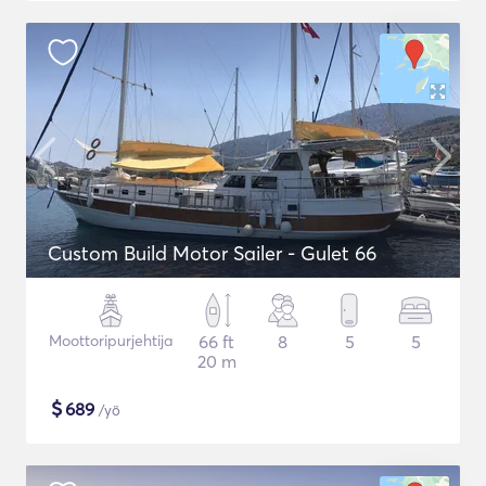
Custom Build Motor Sailer - Gulet 66
Moottoripurjehtija
66 ft
8
5
5
20 m
$
689
/yö