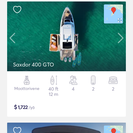
Saxdor 400 GTO
Moottorivene
40 ft
4
2
2
12 m
$
1,722
/yö