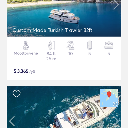
Custom Made Turkish Trawler 82ft
Moottorivene
84 ft
10
5
5
26 m
$
3,365
/yö