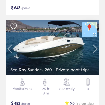
$
643
/päivä
Sea Ray Sundeck 260 - Private boat trips
Moottorivene
26 ft
8 Risteily
0
8 m
$
482
5.0
/päivä
(1
arvostelut
)