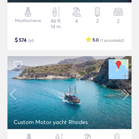
Moottorivene
46 ft
4
2
2
14 m
$
574
5.0
/yö
(1
arvostelut
)
Custom Motor yacht Rhodes