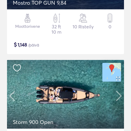
Mostro TOP GUN 9,84
Moottorivene
32 ft
10 Risteily
0
10 m
$
1,148
/päivä
Storm 900 Open