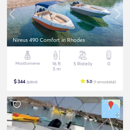
Nireus 490 Comfort in Rhodes
Moottorivene
16 ft
5 Risteily
0
5 m
$
344
5.0
/päivä
(1
arvostelut
)