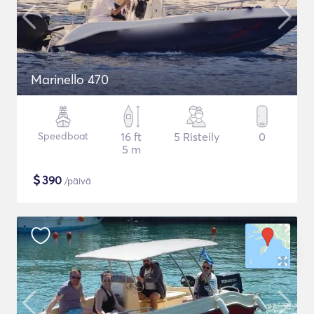
Marinello 470
Speedboat
16 ft
5 Risteily
0
5 m
$
390
/päivä