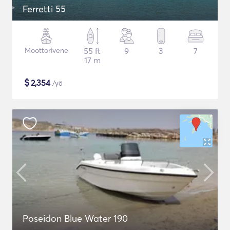
Ferretti 55
Moottorivene
55 ft
9
3
7
17 m
$
2,354
/yö
Poseidon Blue Water 190