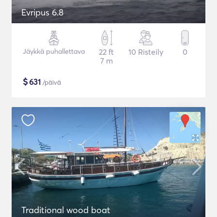
Evripus 6.8
Jäykkä puhallettava
22 ft
10 Risteily
0
7 m
$
631
/päivä
Traditional wood boat