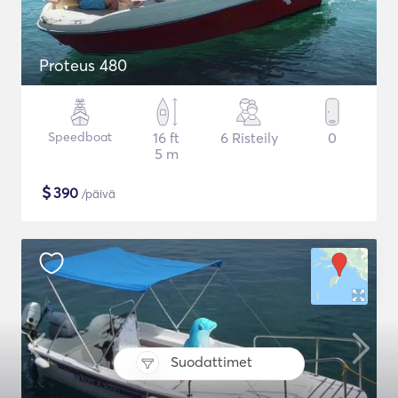
Proteus 480
Speedboat
16 ft
6 Risteily
0
5 m
$
390
/päivä
Suodattimet