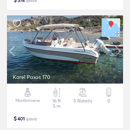
$
574
/päivä
Karel Paxos 170
Moottorivene
16 ft
5 Risteily
0
5 m
$
401
/päivä