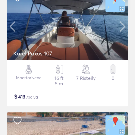
Karel Paxos 107
Moottorivene
16 ft
7 Risteily
0
5 m
$
413
/päivä