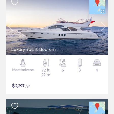
Luxury Yacht Bodrum
Moottorivene
72 ft
6
3
4
22 m
$
2,297
/yö