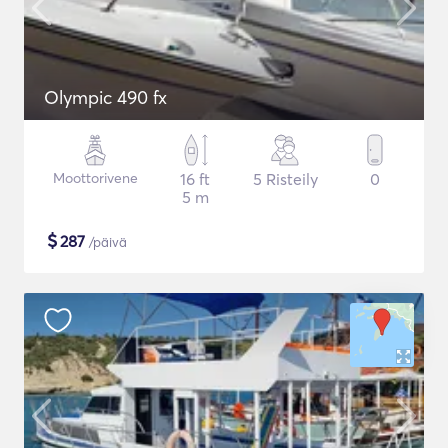
Olympic 490 fx
Moottorivene
16 ft
5 Risteily
0
5 m
$
287
/päivä