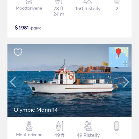
Moottorivene
78 ft
150 Risteily
2
24 m
$
1,981
/päivä
Olympic Marin 14
Moottorivene
49 ft
49 Risteily
1