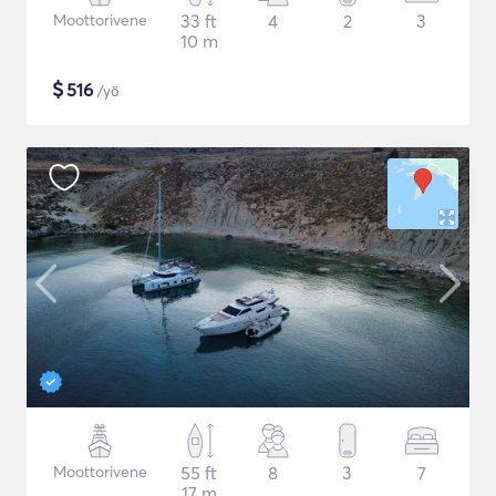
Moottorivene
33 ft
4
2
3
10 m
$
516
/yö
Moottorivene
55 ft
8
3
7
17 m