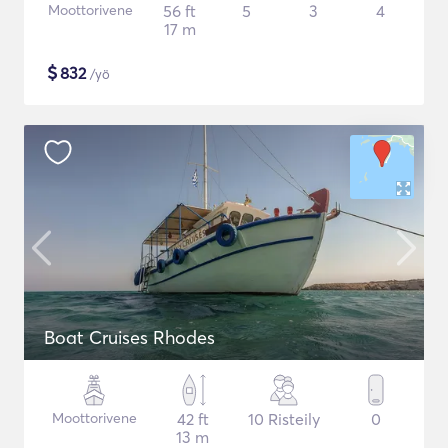
Moottorivene
56 ft
5
3
4
17 m
$
832
/yö
Boat Cruises Rhodes
Moottorivene
42 ft
10 Risteily
0
13 m