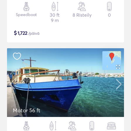
Speedboat
30 ft
8 Risteily
0
9 m
$
1,722
/päivä
Motor 56 ft