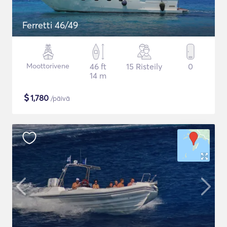
Ferretti 46/49
Moottorivene
46 ft
15 Risteily
0
14 m
$
1,780
/päivä