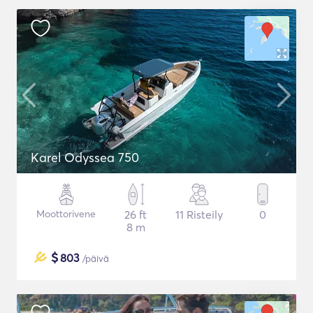
Karel Odyssea 750
Moottorivene
26 ft
11 Risteily
0
8 m
$
803
/päivä