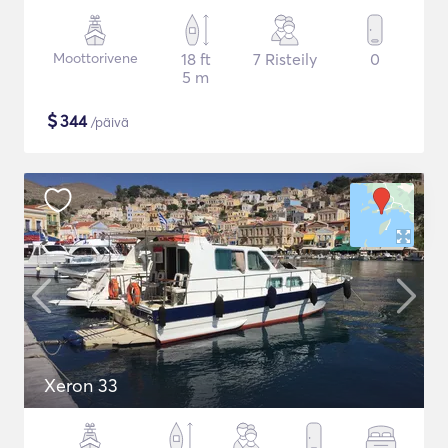
Moottorivene
18 ft
7 Risteily
0
5 m
$
344
/päivä
Xeron 33