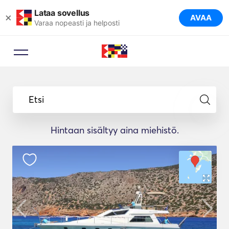
Lataa sovellus
×
AVAA
Varaa nopeasti ja helposti
Etsi
Hintaan sisältyy aina miehistö.