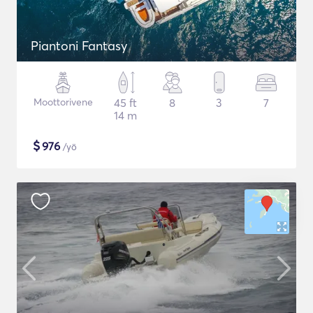
Piantoni Fantasy
Moottorivene
45 ft
8
3
7
14 m
$
976
/yö