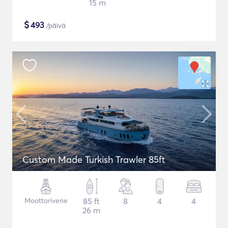
15 m
$
493
/päivä
Custom Made Turkish Trawler 85ft
Moottorivene
85 ft
8
4
4
26 m