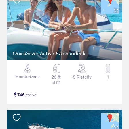
QuickSilver Active 675 Sundeck
Moottorivene
26 ft
8 Risteily
1
8 m
$
746
/päivä