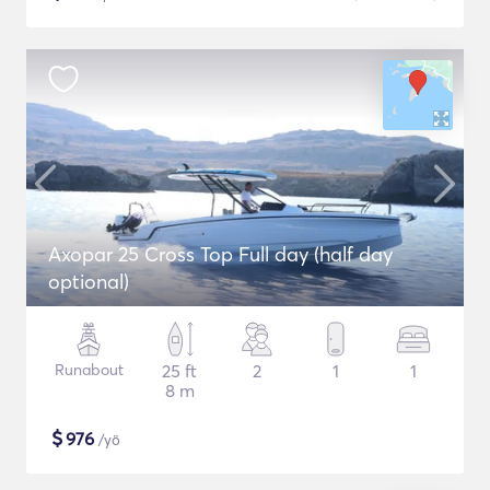
Axopar 25 Cross Top Full day (half day
optional)
Runabout
25 ft
2
1
1
8 m
$
976
/yö