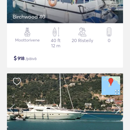
Birchwood 40
Moottorivene
40 ft
20 Risteily
0
12 m
$
918
/päivä