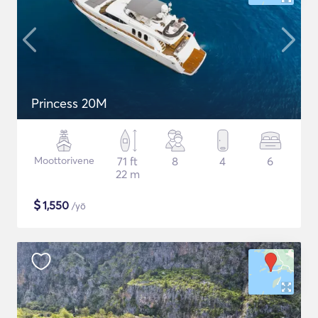
Princess 20M
Moottorivene
71 ft
8
4
6
22 m
$
1,550
/yö