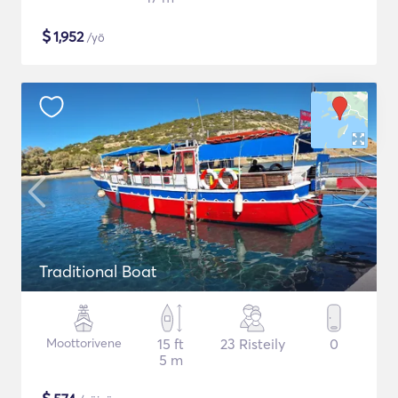
$
1,952
/yö
Traditional Boat
Moottorivene
15 ft
23 Risteily
0
5 m