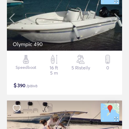
Olympic 490
Speedboat
16 ft
5 Risteily
0
5 m
$
390
/päivä