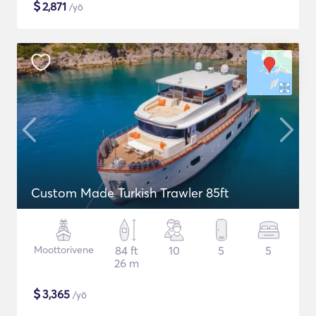
$
2,871
/yö
Custom Made Turkish Trawler 85ft
Moottorivene
84 ft
10
5
5
26 m
$
3,365
/yö