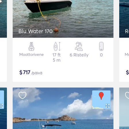
Blu Water 170
R
Moottorivene
17 ft
6 Risteily
0
Mo
5 m
$
717
/päivä