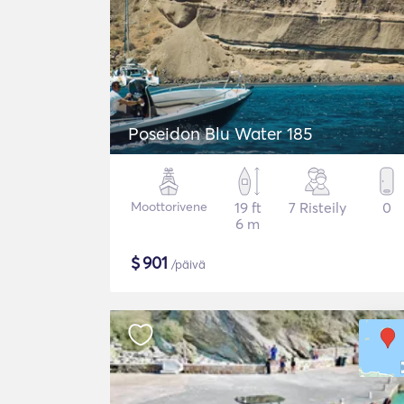
Poseidon Blu Water 185
Moottorivene
19 ft
7 Risteily
0
6 m
$
901
/päivä