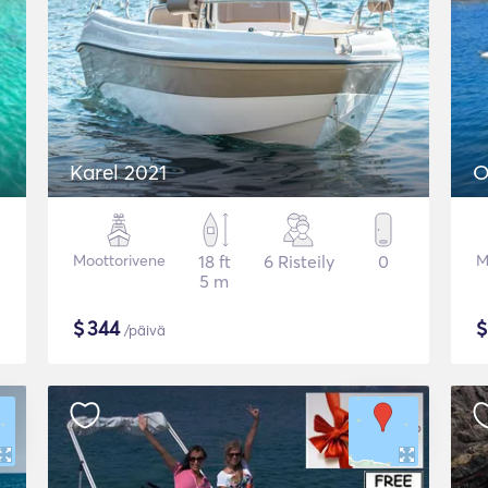
Karel 2021
O
Moottorivene
18 ft
6 Risteily
0
M
5 m
$
344
/päivä