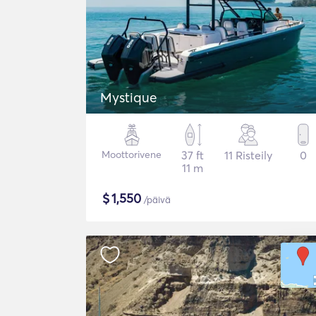
Mystique
Moottorivene
37 ft
11 Risteily
0
11 m
$
1,550
/päivä