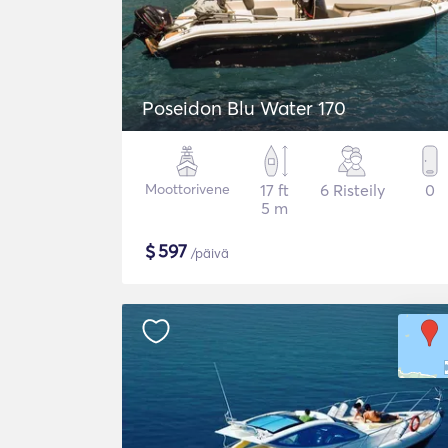
Poseidon Blu Water 170
Moottorivene
17 ft
6 Risteily
0
5 m
$
597
/päivä