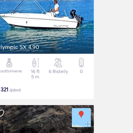
lympic SX 4,90
oottorivene
16 ft
6 Risteily
0
5 m
$
321
/päivä