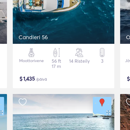
Candieri 56
O
Moottorivene
56 ft
14 Risteily
3
Jä
17 m
$
1,435
/päivä