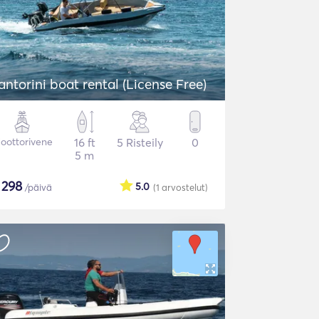
antorini boat rental (License Free)
oottorivene
16 ft
5 Risteily
0
5 m
$
298
5.0
/päivä
(1
arvostelut
)