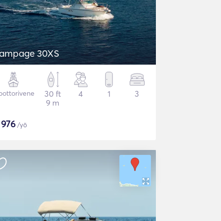
ampage 30XS
ottorivene
30 ft
4
1
3
9 m
$
976
/yö