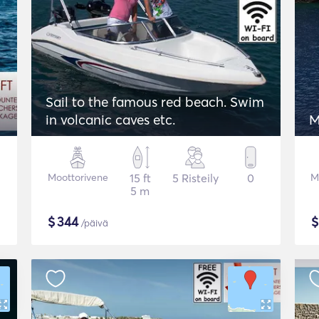
Sail to the famous red beach. Swim
in volcanic caves etc.
M
Moottorivene
15 ft
5 Risteily
0
M
5 m
$
344
/päivä