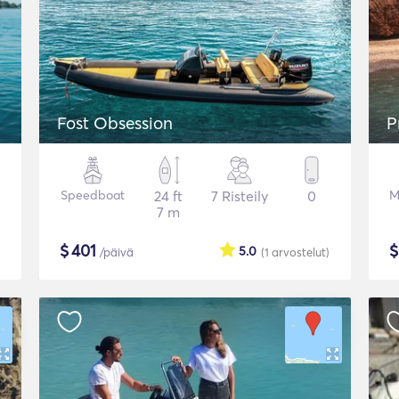
Fost Obsession
P
Speedboat
24 ft
7 Risteily
0
M
7 m
$
401
5.0
/päivä
(1
arvostelut
)