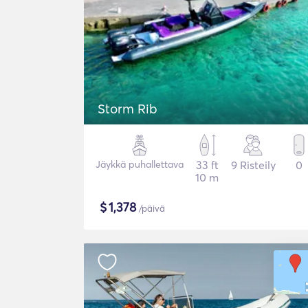
Storm Rib
Jäykkä puhallettava
33 ft
9 Risteily
0
10 m
$
1,378
/päivä