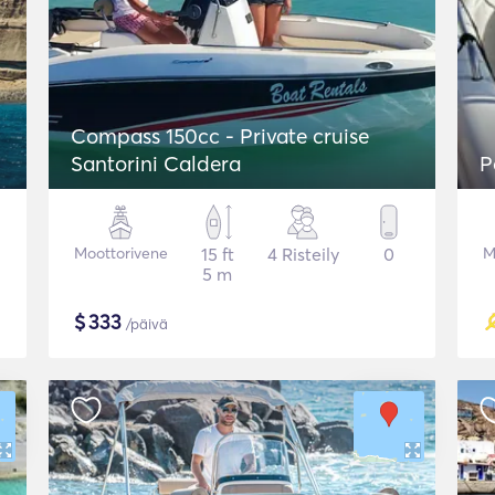
Compass 150cc - Private cruise
Santorini Caldera
P
Moottorivene
15 ft
4 Risteily
0
M
5 m
$
333
/päivä