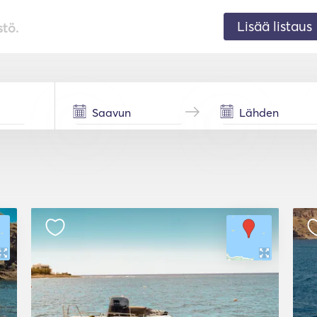
Lisää listaus
stö.