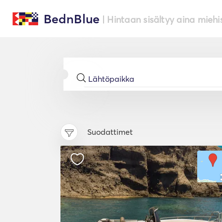
BednBlue
| Hintaan sisältyy aina miehi
Suodattimet