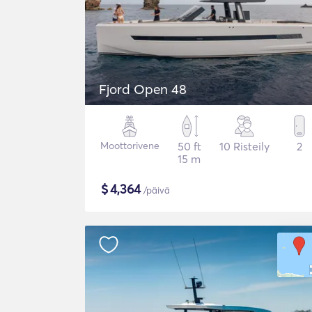
Fjord Open 48
Moottorivene
50 ft
10 Risteily
2
15 m
$
4,364
/päivä