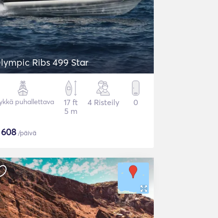
lympic Ribs 499 Star
ykkä puhallettava
17 ft
4 Risteily
0
5 m
$
608
/päivä