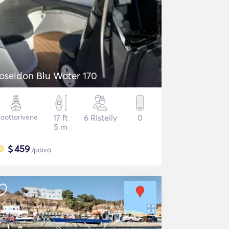
oseidon Blu Water 170
oottorivene
17 ft
6 Risteily
0
5 m
$
459
/päivä