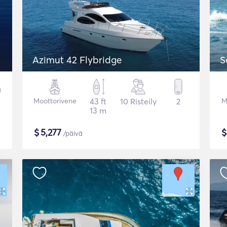
Azimut 42 Flybridge
S
Moottorivene
43 ft
10 Risteily
2
M
13 m
$
5,277
/päivä