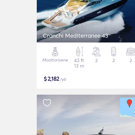
Cranchi Mediterranee 43
Moottorivene
43 ft
2
2
2
13 m
$
2,182
/yö