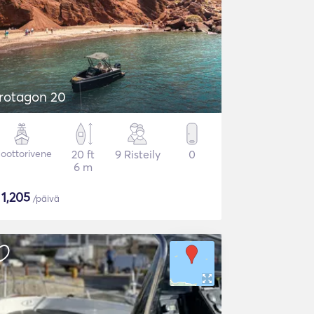
rotagon 20
oottorivene
20 ft
9 Risteily
0
6 m
$
1,205
/päivä