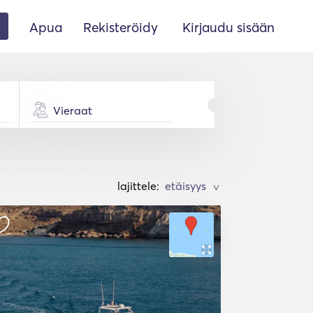
Apua
Rekisteröidy
Kirjaudu sisään
Vieraat
lajittele:
>