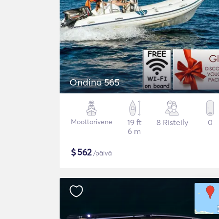
Ondina 565
Moottorivene
19 ft
8 Risteily
0
6 m
$
562
/päivä