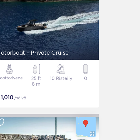
otorboat - Private Cruise
oottorivene
25 ft
10 Risteily
0
8 m
$
1,010
/päivä