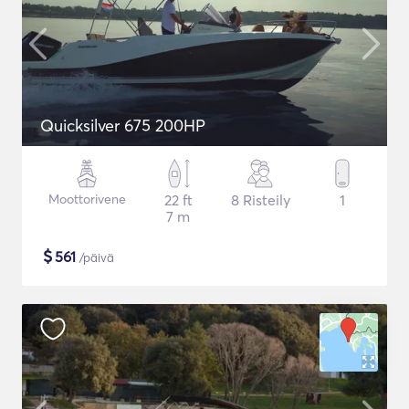
Quicksilver 675 200HP
Moottorivene
22 ft
8 Risteily
1
7 m
$
561
/päivä