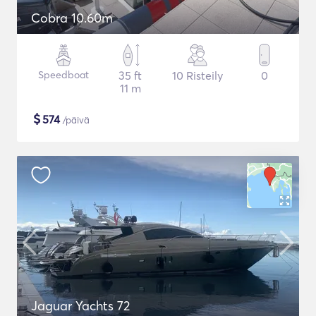
Cobra 10.60m
Speedboat
35 ft
10 Risteily
0
11 m
$
574
/päivä
Jaguar Yachts 72