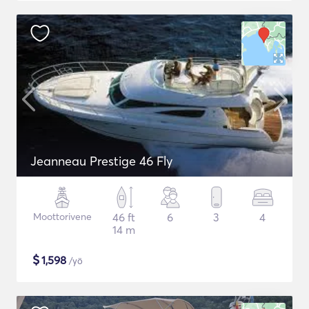
Jeanneau Prestige 46 Fly
Moottorivene
46 ft
6
3
4
14 m
$
1,598
/yö