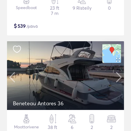
Speedboat
23 ft
9 Risteily
0
7 m
$
539
/päivä
Beneteau Antares 36
Moottorivene
38 ft
6
2
2