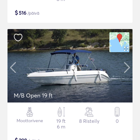
$
516
/päivä
M/B Open 19 ft
Moottorivene
19 ft
8 Risteily
0
6 m