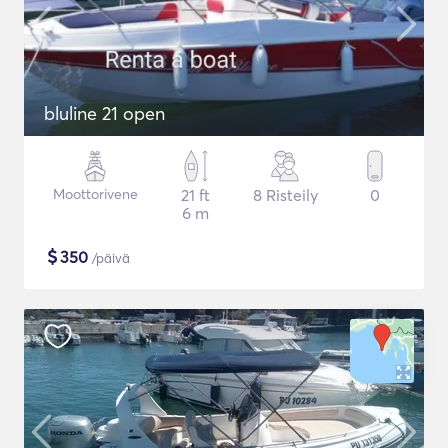
bluline 21 open
Moottorivene
21 ft
8 Risteily
0
6 m
$
350
/päivä