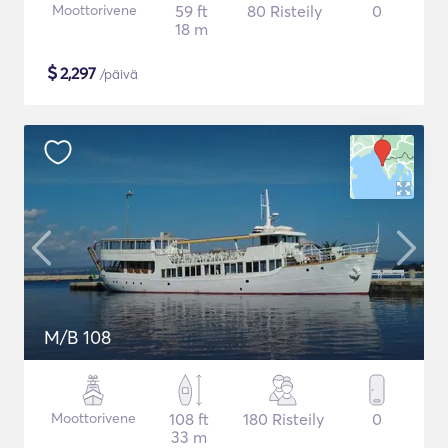
Moottorivene
59 ft
80 Risteily
0
18 m
$
2,297
/päivä
M/B 108
Moottorivene
108 ft
180 Risteily
0
33 m