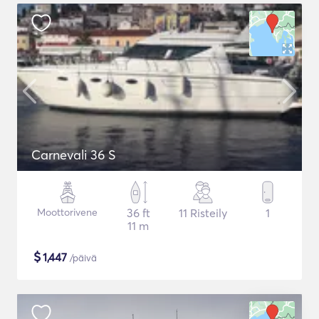
Carnevali 36 S
Moottorivene
36 ft
11 Risteily
1
11 m
$
1,447
/päivä