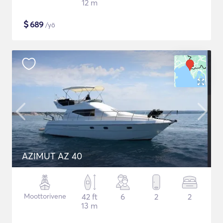
12 m
$
689
/yö
AZIMUT AZ 40
Moottorivene
42 ft
6
2
2
13 m