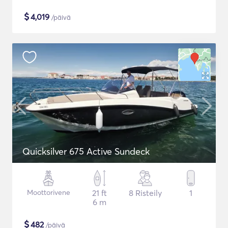
$
4,019
/päivä
Quicksilver 675 Active Sundeck
Moottorivene
21 ft
8 Risteily
1
6 m
$
482
/päivä