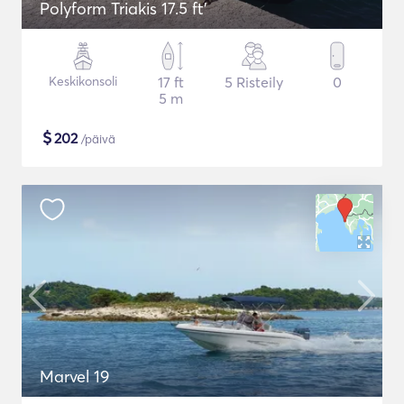
Polyform Triakis 17.5 ft'
Keskikonsoli
17 ft
5 Risteily
0
5 m
$
202
/päivä
Marvel 19