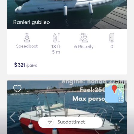
Ranieri gubileo
Speedboat
18 ft
6 Risteily
0
5 m
$
321
/päivä
Suodattimet