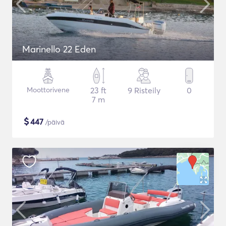
Marinello 22 Eden
Moottorivene
23 ft
9 Risteily
0
7 m
$
447
/päivä