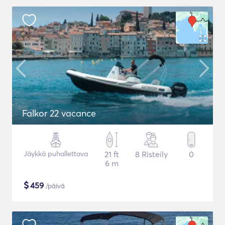
Falkor 22 vacance
Jäykkä puhallettava
21 ft
8 Risteily
0
6 m
$
459
/päivä