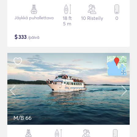
Jäykkä puhallettava
18 ft
10 Risteily
0
5 m
$
333
/päivä
M/B 66