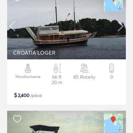
CROATIA LOGER
Moottorivene
66 ft
85 Risteily
0
20 m
$
2,400
/päivä