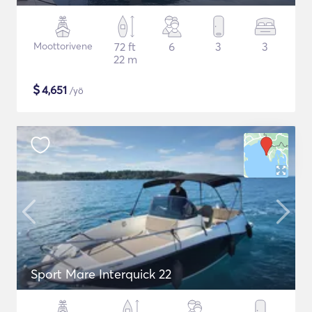
Moottorivene
72 ft
6
3
3
22 m
$
4,651
/yö
Sport Mare Interquick 22