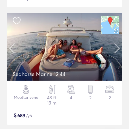
Seahorse Marine 12.44
Moottorivene
43 ft
4
2
2
13 m
$
689
/yö