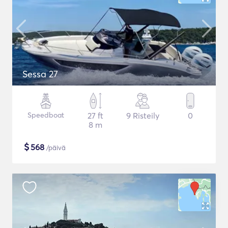
Sessa 27
Speedboat
27 ft
9 Risteily
0
8 m
$
568
/päivä