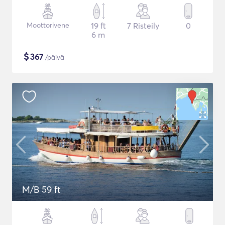
Moottorivene
19 ft
7 Risteily
0
6 m
$
367
/päivä
M/B 59 ft