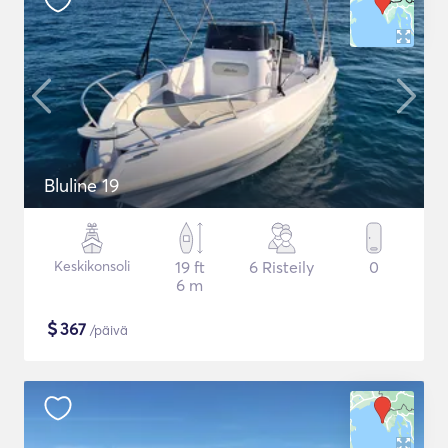
Bluline 19
Keskikonsoli
19 ft
6 Risteily
0
6 m
$
367
/päivä