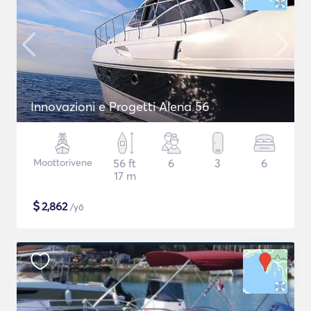
Innovazioni e Progetti Alena 56
Moottorivene
56 ft
6
3
6
17 m
$
2,862
/yö