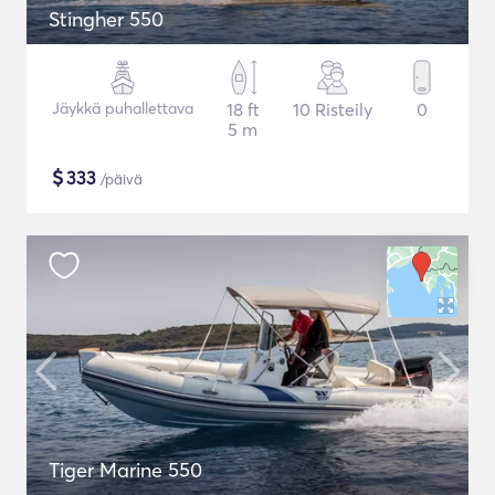
Stingher 550
Jäykkä puhallettava
18 ft
10 Risteily
0
5 m
$
333
/päivä
Tiger Marine 550