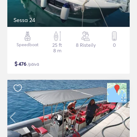
Sessa 24
Speedboat
25 ft
8 Risteily
0
8 m
$
476
/päivä