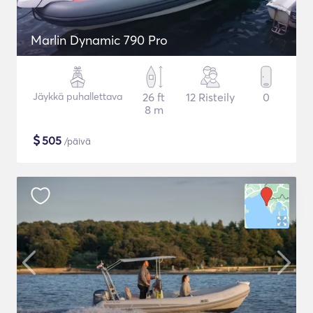
Marlin Dynamic 790 Pro
Jäykkä puhallettava
26 ft
12 Risteily
0
8 m
$
505
/päivä