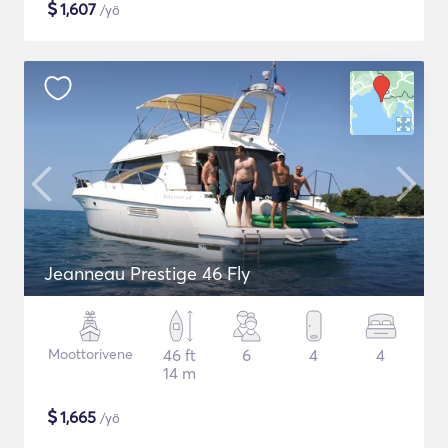
$
1,607
/yö
Jeanneau Prestige 46 Fly
Moottorivene
46 ft
6
4
4
14 m
$
1,665
/yö