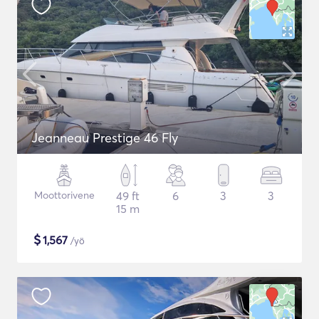
Jeanneau Prestige 46 Fly
Moottorivene
49 ft
6
3
3
15 m
$
1,567
/yö