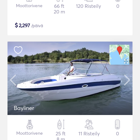
Moottorivene
66 ft
120 Risteily
0
20 m
$
2,297
/päivä
Bayliner
Moottorivene
25 ft
11 Risteily
0
8 m