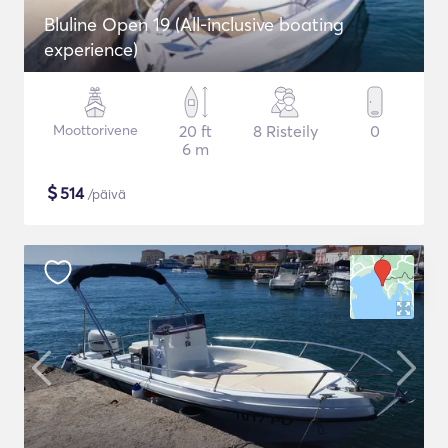
Bluline Open 19 (All-inclusive boating
experience)
Moottorivene
20 ft
8 Risteily
0
6 m
$
514
/päivä