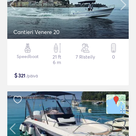
Cantieri Venere 20
Speedboat
21 ft
7 Risteily
0
6 m
$
321
/päivä