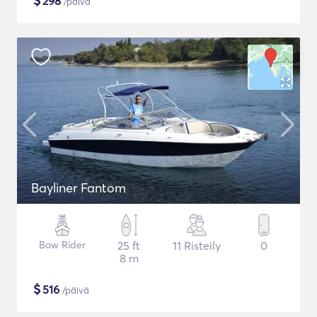
$
298
/päivä
Bayliner Fantom
Bow Rider
25 ft
11 Risteily
0
8 m
$
516
/päivä