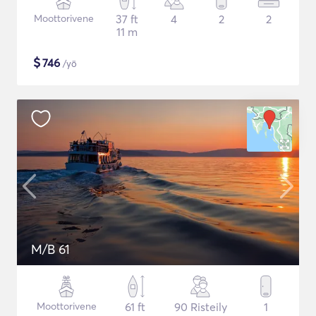
Moottorivene
37 ft
4
2
2
11 m
$
746
/yö
M/B 61
Moottorivene
61 ft
90 Risteily
1