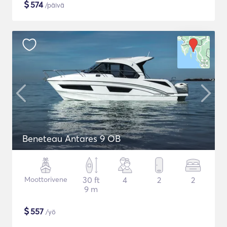
$
574
/päivä
Beneteau Antares 9 OB
Moottorivene
30 ft
4
2
2
9 m
$
557
/yö