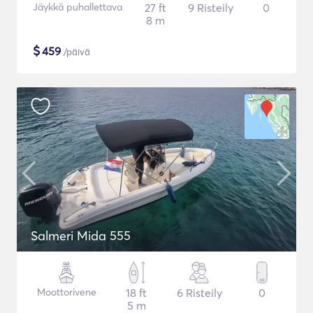
Jäykkä puhallettava
27 ft
9 Risteily
0
8 m
$
459
/päivä
Salmeri Mida 555
Moottorivene
18 ft
6 Risteily
0
5 m