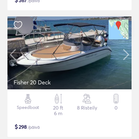
$
367
/päivä
Fisher 20 Deck
Speedboat
20 ft
8 Risteily
0
6 m
$
298
/päivä