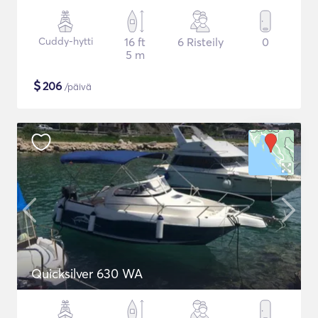
Cuddy-hytti
16 ft
6 Risteily
0
5 m
$
206
/päivä
Quicksilver 630 WA