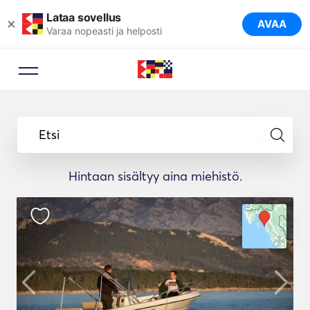
Lataa sovellus
×
AVAA
Varaa nopeasti ja helposti
Etsi
Hintaan sisältyy aina miehistö.