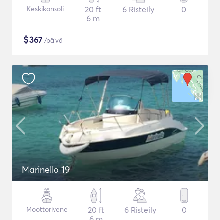
Keskikonsoli
20 ft
6 Risteily
0
6 m
$
367
/päivä
Marinello 19
Moottorivene
20 ft
6 Risteily
0
6 m