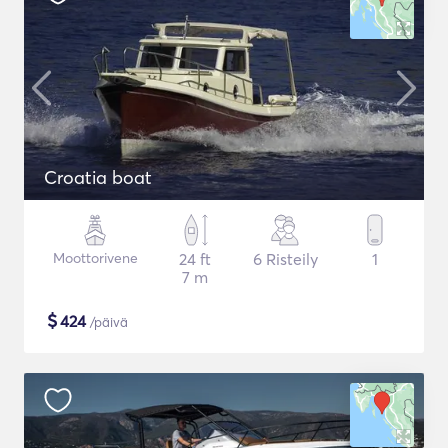
Croatia boat
Moottorivene
24 ft
6 Risteily
1
7 m
$
424
/päivä