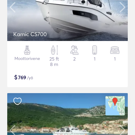
Karnic CS700
Moottorivene
25 ft
2
1
1
8 m
$
769
/yö