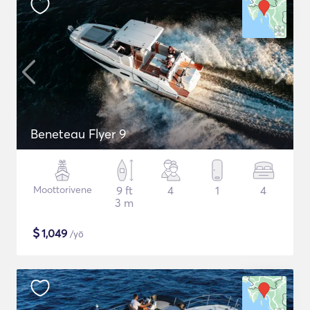
Beneteau Flyer 9
Moottorivene
9 ft
4
1
4
3 m
$
1,049
/yö