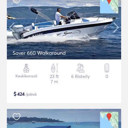
Saver 660 Walkaround
Keskikonsoli
23 ft
6 Risteily
0
7 m
$
424
/päivä