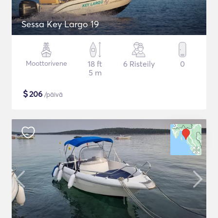
Sessa Key Largo 19
Moottorivene
18 ft
6 Risteily
0
5 m
$
206
/päivä