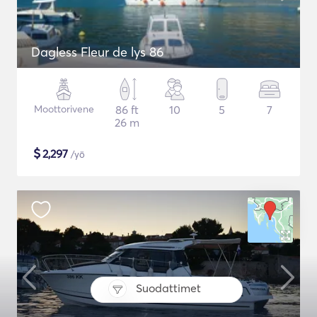
Dagless Fleur de lys 86
Moottorivene
86 ft
10
5
7
26 m
$
2,297
/yö
Suodattimet