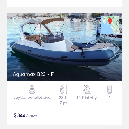
Aquamax B23 - F
Jäykkä puhallettava
23 ft
12 Risteily
1
7 m
$
344
/päivä