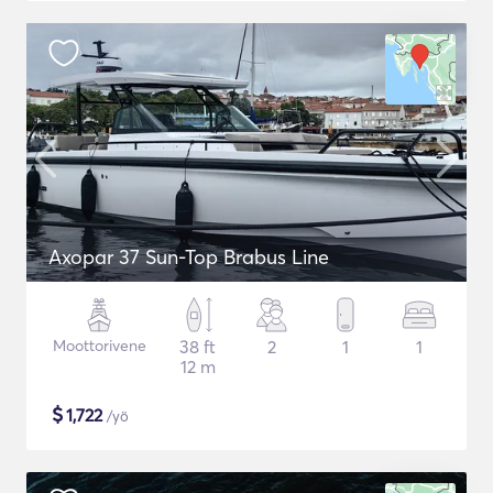
Axopar 37 Sun-Top Brabus Line
Moottorivene
38 ft
2
1
1
12 m
$
1,722
/yö