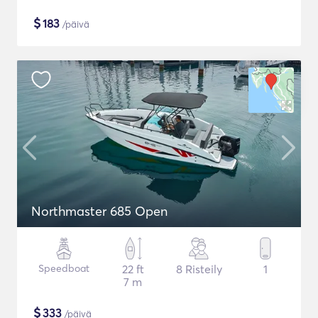
$
183
/päivä
Northmaster 685 Open
Speedboat
22 ft
8 Risteily
1
7 m
$
333
/päivä