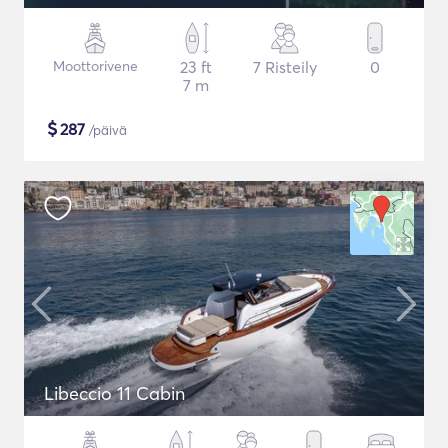
Moottorivene
23 ft
7 Risteily
0
7 m
$
287
/päivä
Libeccio 11 Cabin