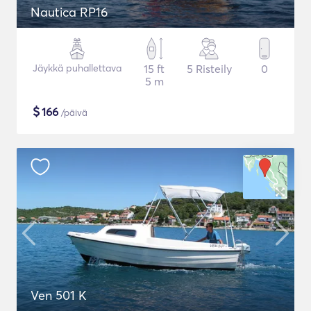
Nautica RP16
Jäykkä puhallettava
15 ft
5 Risteily
0
5 m
$
166
/päivä
Ven 501 K