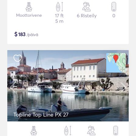
Moottorivene
17 ft
6 Risteily
0
5 m
$
183
/päivä
Topline Top Line PX 27