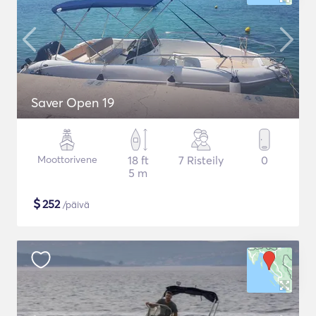
Saver Open 19
Moottorivene
18 ft
7 Risteily
0
5 m
$
252
/päivä