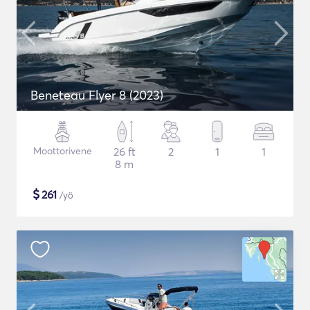
Beneteau Flyer 8 (2023)
Moottorivene
26 ft
2
1
1
8 m
$
261
/yö