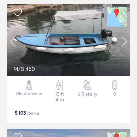
M/B 450
Moottorivene
13 ft
6 Risteily
0
4 m
$
103
/päivä