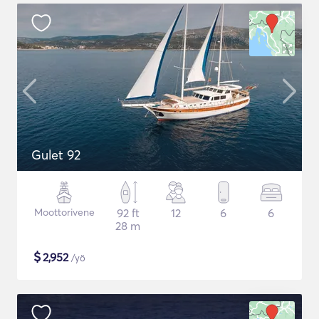
Gulet 92
Moottorivene
92 ft
12
6
6
28 m
$
2,952
/yö