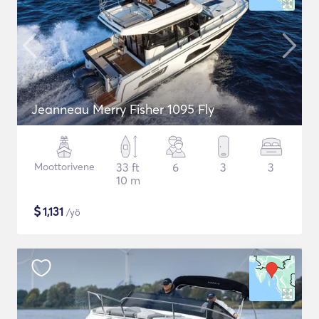
Jeanneau Merry Fisher 1095 Fly
Moottorivene
33 ft
6
3
3
10 m
$
1,131
/yö