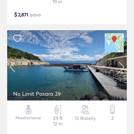
19 m
$
2,871
/päivä
No Limit Pasara 39
Moottorivene
39 ft
12 Risteily
3
12 m