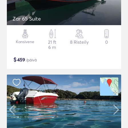
Zar 65 Suite
Kansivene
21 ft
8 Risteily
0
6 m
$
459
/päivä