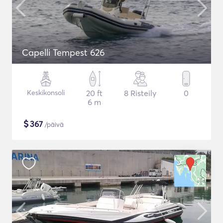
Capelli Tempest 626
Keskikonsoli
20 ft
8 Risteily
0
6 m
$
367
/päivä