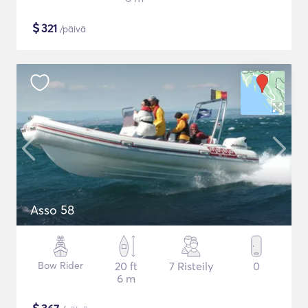
$
321
/päivä
Asso 58
Bow Rider
20 ft
7 Risteily
0
6 m