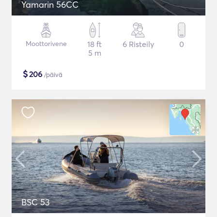
Yamarin 56CC
Moottorivene
18 ft
6 Risteily
0
5 m
$
206
/päivä
BSC 53