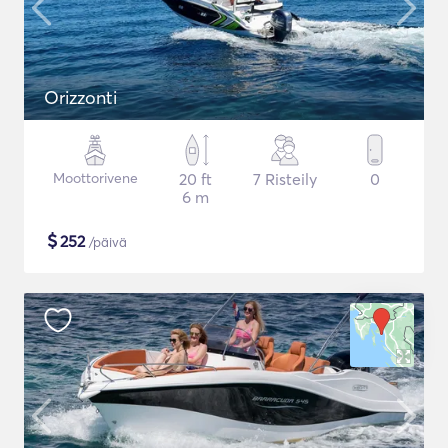
Orizzonti
Moottorivene
20 ft
7 Risteily
0
6 m
$
252
/päivä