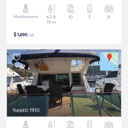
Moottorivene
63 ft
10
5
8
19 m
$
1,490
/yö
Yaretti 1910