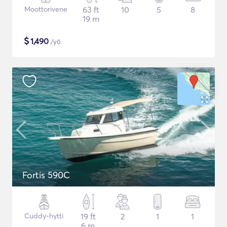
Moottorivene
63 ft
10
5
8
19 m
$
1,490
/yö
Fortis 590C
Cuddy-hytti
19 ft
2
1
1
6 m