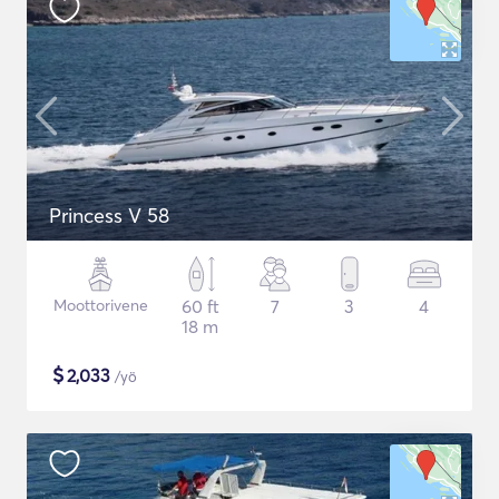
Princess V 58
Moottorivene
60 ft
7
3
4
18 m
$
2,033
/yö