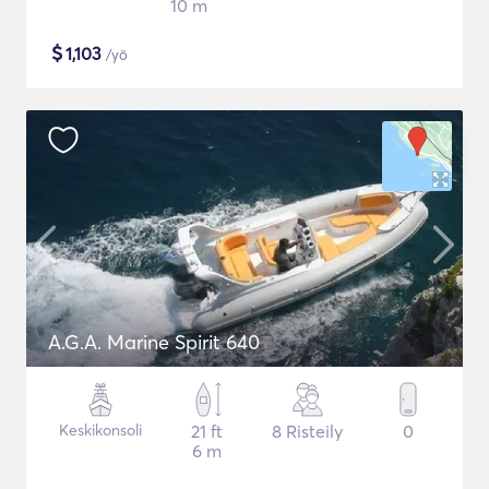
10 m
$
1,103
/yö
A.G.A. Marine Spirit 640
Keskikonsoli
21 ft
8 Risteily
0
6 m