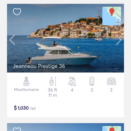
Jeanneau Prestige 36
Moottorivene
36 ft
4
2
3
11 m
$
1,030
/yö