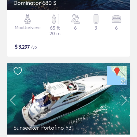
Dominator 680 S
Moottorivene
65 ft
6
3
6
20 m
$
3,297
/yö
Sunseeker Portofino 53