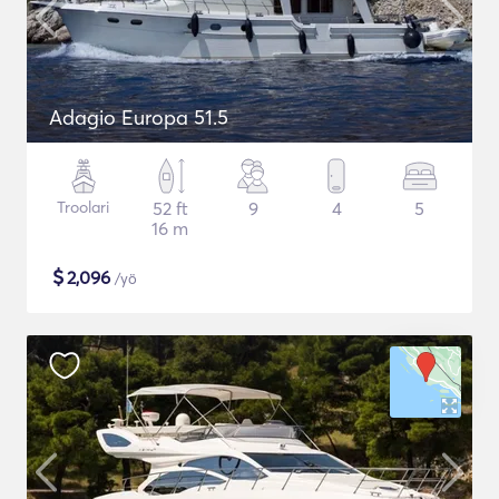
Adagio Europa 51.5
Troolari
52 ft
9
4
5
16 m
$
2,096
/yö