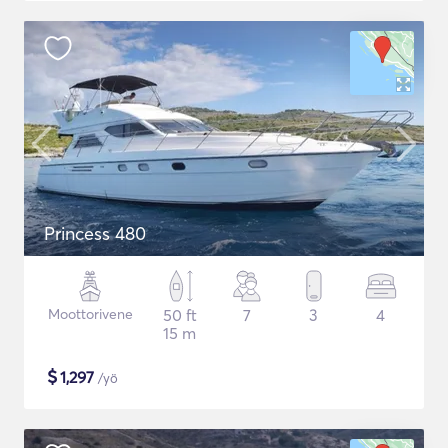
Princess 480
Moottorivene
50 ft
7
3
4
15 m
$
1,297
/yö