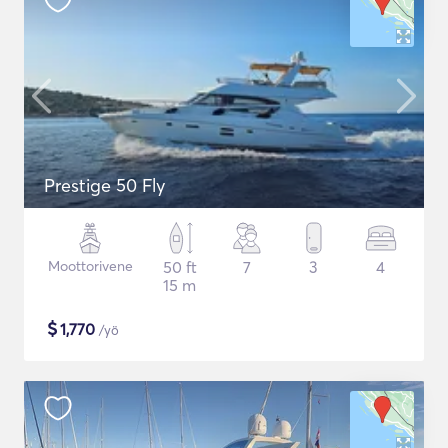
Prestige 50 Fly
Moottorivene
50 ft
7
3
4
15 m
$
1,770
/yö