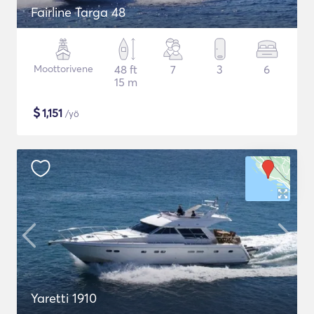
Fairline Targa 48
Moottorivene
48 ft
7
3
6
15 m
$
1,151
/yö
Yaretti 1910