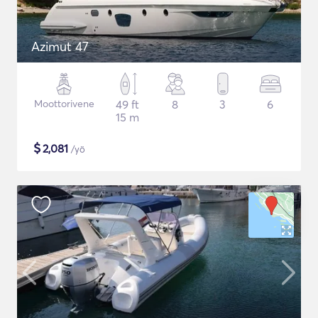
Azimut 47
Moottorivene
49 ft
8
3
6
15 m
$
2,081
/yö