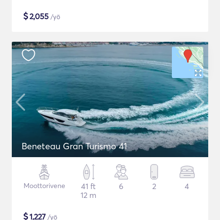
$
2,055
/yö
Beneteau Gran Turismo 41
Moottorivene
41 ft
6
2
4
12 m
$
1,227
/yö