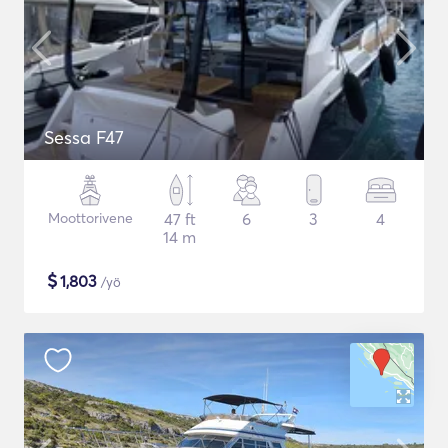
Sessa F47
Moottorivene
47 ft
6
3
4
14 m
$
1,803
/yö