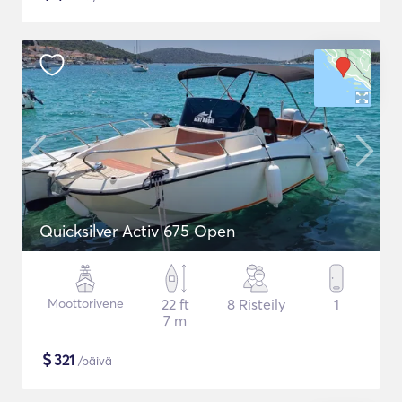
Quicksilver Activ 675 Open
Moottorivene
22 ft
8 Risteily
1
7 m
$
321
/päivä