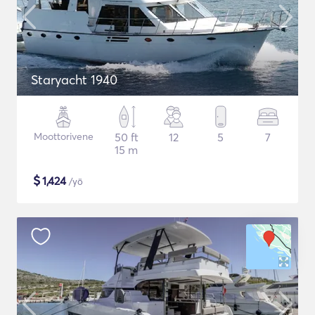
Staryacht 1940
Moottorivene
50 ft
12
5
7
15 m
$
1,424
/yö