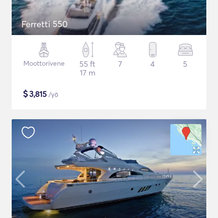
Ferretti 550
Moottorivene
55 ft
7
4
5
17 m
$
3,815
/yö