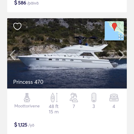
$
586
/päivä
Princess 470
Moottorivene
48 ft
7
3
4
15 m
$
1,125
/yö