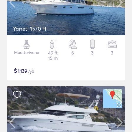
Yarreti 1570 H
Moottorivene
49 ft
6
3
3
15 m
$
1,139
/yö