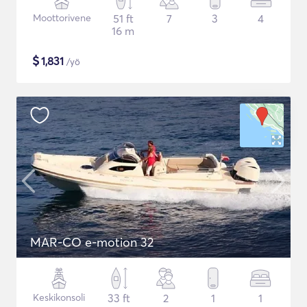
Moottorivene
51 ft
7
3
4
16 m
$
1,831
/yö
MAR-CO e-motion 32
Keskikonsoli
33 ft
2
1
1