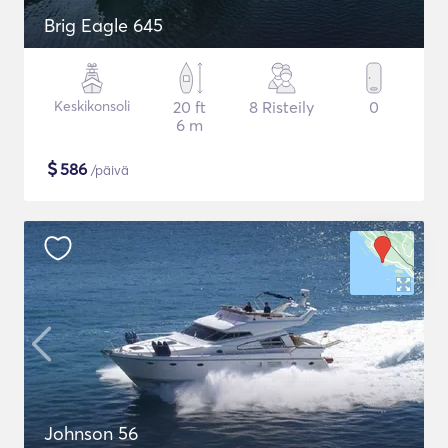
Brig Eagle 645
Keskikonsoli
20 ft
8 Risteily
0
6 m
$
586
/päivä
Johnson 56