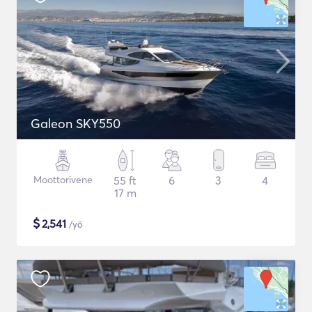
Galeon SKY550
Moottorivene
55 ft
6
3
4
17 m
$
2,541
/yö