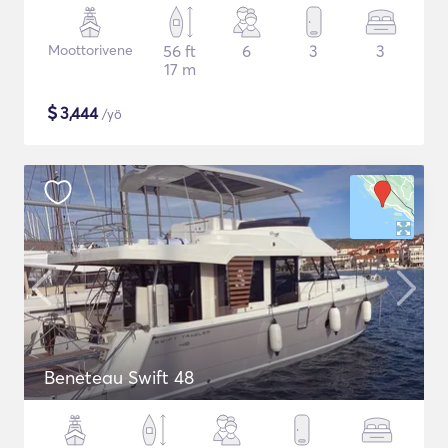
Moottorivene
56 ft
6
3
3
17 m
$
3,444
/yö
Beneteau Swift 48