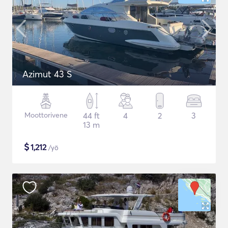
Azimut 43 S
Moottorivene
44 ft
4
2
3
13 m
$
1,212
/yö