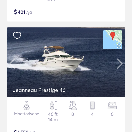
$
401
/yö
Jeanneau Prestige 46
Moottorivene
46 ft
8
4
6
14 m