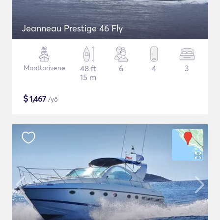
Jeanneau Prestige 46 Fly
Moottorivene
48 ft
6
4
3
15 m
$
1,467
/yö