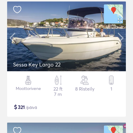
Sessa Key Largo 22
Moottorivene
22 ft
8 Risteily
1
7 m
$
321
/päivä