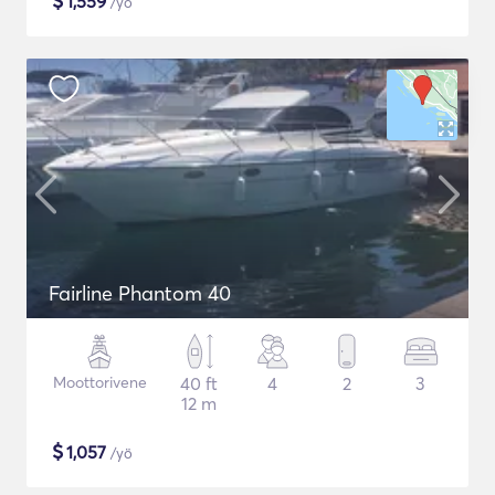
$
1,559
/yö
Fairline Phantom 40
Moottorivene
40 ft
4
2
3
12 m
$
1,057
/yö