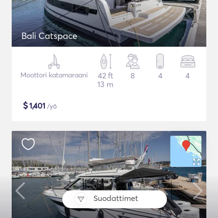
Bali Catspace
Moottori katamaraani
42 ft
8
4
4
13 m
$
1,401
/yö
Suodattimet