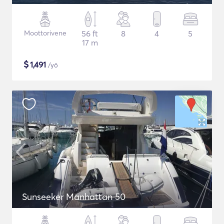
Moottorivene
56 ft
8
4
5
17 m
$
1,491
/yö
Sunseeker Manhattan 50