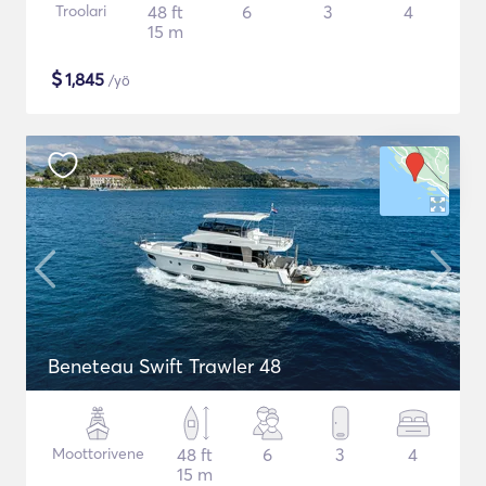
Troolari
48 ft
6
3
4
15 m
$
1,845
/yö
Beneteau Swift Trawler 48
Moottorivene
48 ft
6
3
4
15 m