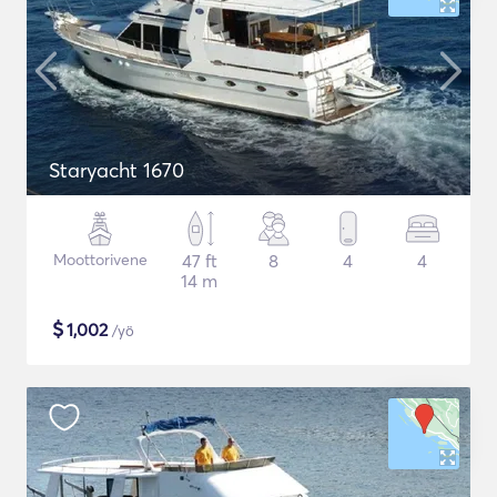
Staryacht 1670
Moottorivene
47 ft
8
4
4
14 m
$
1,002
/yö