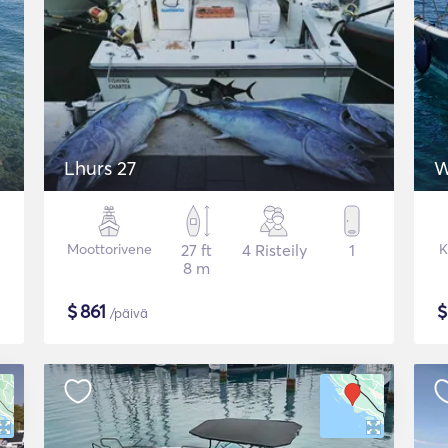
Lhurs 27
W
Moottorivene
27 ft
4 Risteily
1
K
8 m
$
861
/päivä