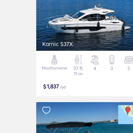
Karnic S37X
Moottorivene
37 ft
4
3
3
11 m
$
1,837
/yö