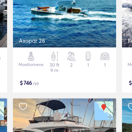
Axopar 28
F
Moottorivene
30 ft
2
1
1
Mo
9 m
$
746
/yö