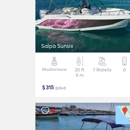
Salpa Sunsix
Moottorivene
20 ft
7 Risteily
0
6 m
$
315
/päivä