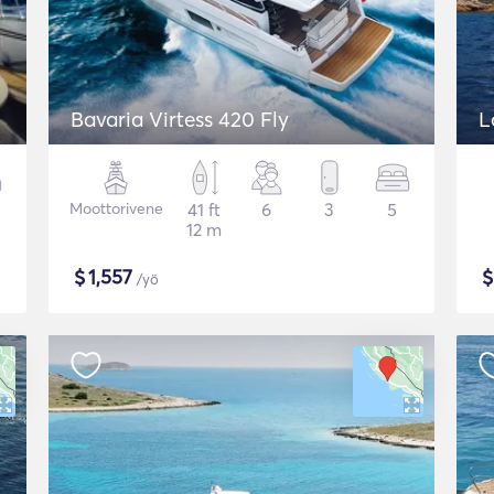
Bavaria Virtess 420 Fly
L
Moottorivene
41 ft
6
3
5
12 m
$
1,557
/yö