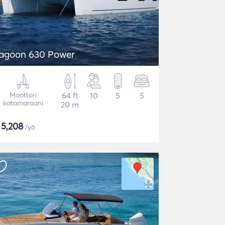
agoon 630 Power
Moottori
64 ft
10
5
5
katamaraani
20 m
$
5,208
/yö