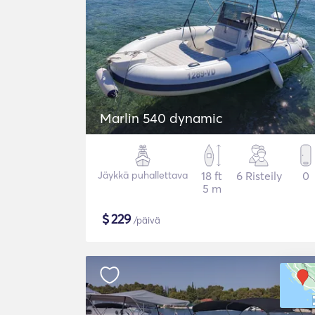
Marlin 540 dynamic
Jäykkä puhallettava
18 ft
6 Risteily
0
5 m
$
229
/päivä