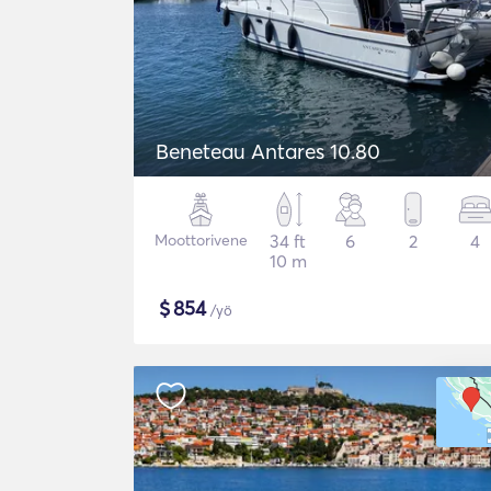
Beneteau Antares 10.80
Moottorivene
34 ft
6
2
4
10 m
$
854
/yö