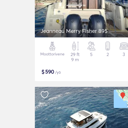
Jeanneau Merry Fisher 895
Moottorivene
29 ft
5
2
3
9 m
$
590
/yö