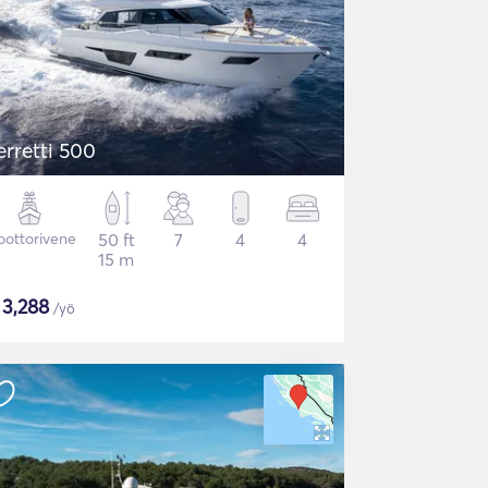
erretti 500
ottorivene
50 ft
7
4
4
15 m
$
3,288
/yö