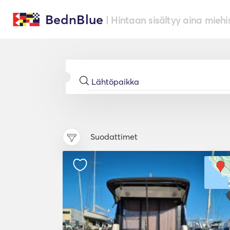
BednBlue
| Hintaan sisältyy aina miehi
Suodattimet