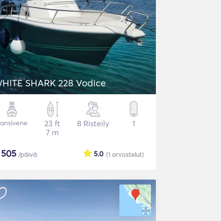
HITE SHARK 228 Vodice
ansivene
23 ft
8 Risteily
1
7 m
$
505
5.0
/päivä
(1
arvostelut
)