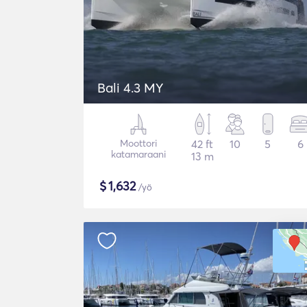
Bali 4.3 MY
Moottori
42 ft
10
5
6
katamaraani
13 m
$
1,632
/yö