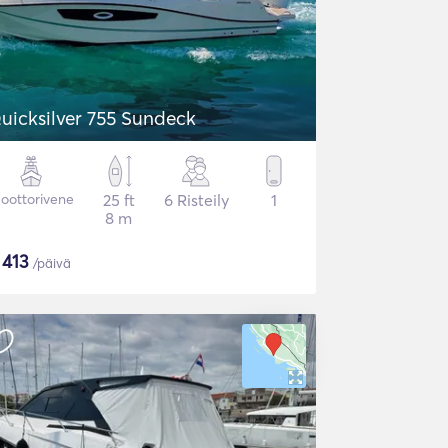
uicksilver 755 Sundeck
oottorivene
25 ft
6 Risteily
1
8 m
$
413
/päivä