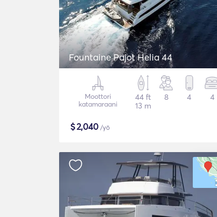
Fountaine Pajot Helia 44
Moottori
44 ft
8
4
4
katamaraani
13 m
$
2,040
/yö