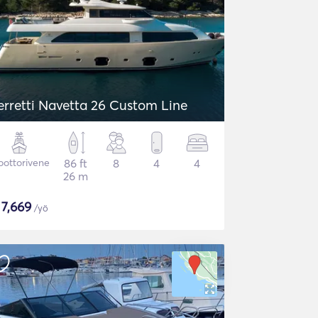
erretti Navetta 26 Custom Line
ottorivene
86 ft
8
4
4
26 m
$
7,669
/yö