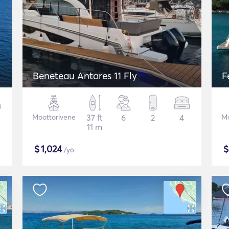
Beneteau Antares 11 Fly
F
Moottorivene
37 ft
6
2
4
Mo
11 m
$
1,024
/yö