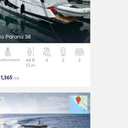
io Parana 38
ottorivene
44 ft
4
2
2
13 m
$
1,365
/yö