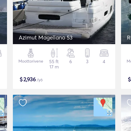
Azimut Magellano 53
R
Moottorivene
55 ft
6
3
4
Mo
17 m
$
2,936
/yö