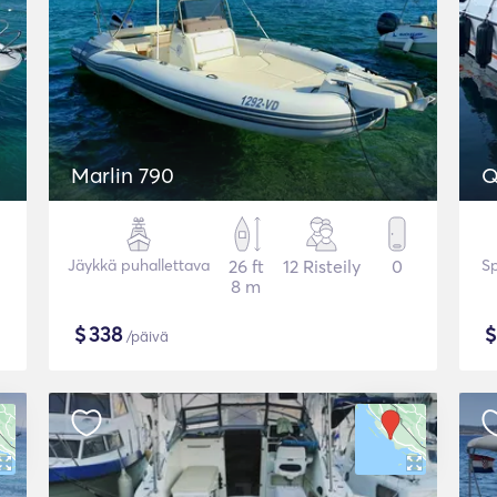
Marlin 790
Q
Jäykkä puhallettava
26 ft
12 Risteily
0
S
8 m
$
338
/päivä