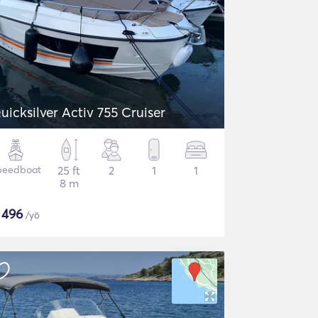
uicksilver Activ 755 Cruiser
peedboat
25 ft
2
1
1
8 m
$
496
/yö