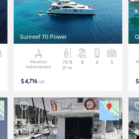
Sunreef 70 Power
Q
Moottori
70 ft
8
4
5
M
katamaraani
21 m
$
4,716
/yö