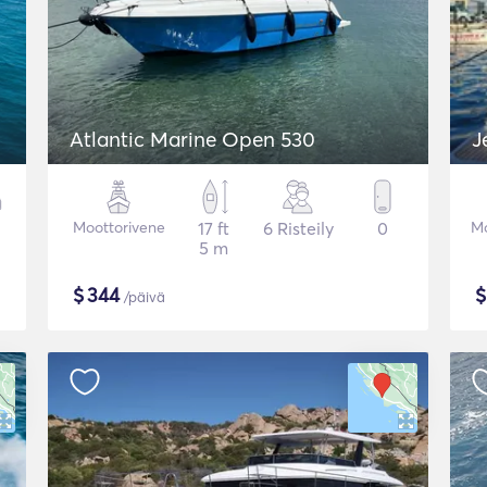
Atlantic Marine Open 530
J
Moottorivene
17 ft
6 Risteily
0
Mo
5 m
$
344
/päivä