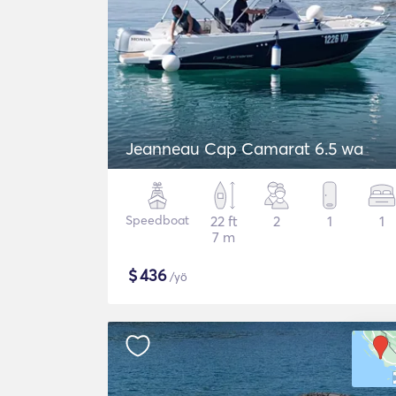
Jeanneau Cap Camarat 6.5 wa
Speedboat
22 ft
2
1
1
7 m
$
436
/yö