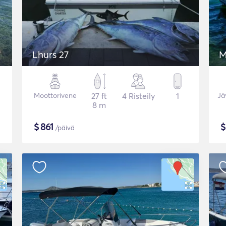
Lhurs 27
M
Moottorivene
27 ft
4 Risteily
1
Jä
8 m
$
861
/päivä