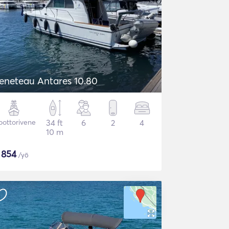
eneteau Antares 10.80
ottorivene
34 ft
6
2
4
10 m
$
854
/yö