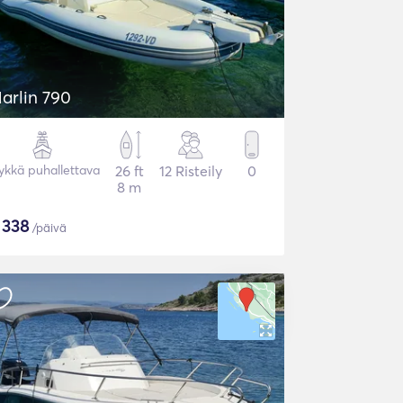
arlin 790
ykkä puhallettava
26 ft
12 Risteily
0
8 m
$
338
/päivä