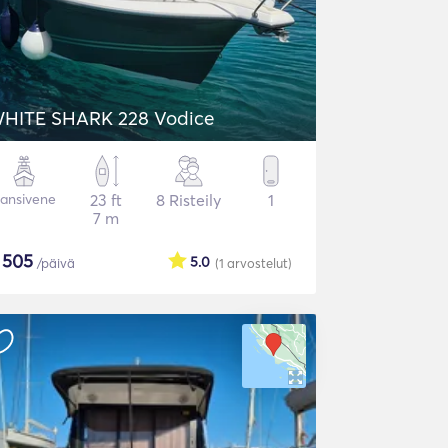
HITE SHARK 228 Vodice
ansivene
23 ft
8 Risteily
1
7 m
$
505
5.0
/päivä
(1
arvostelut
)