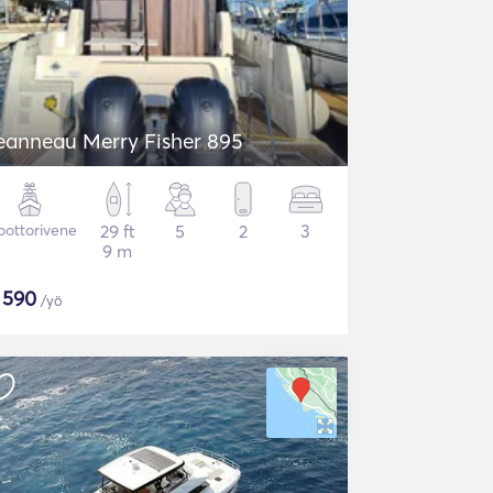
eanneau Merry Fisher 895
ottorivene
29 ft
5
2
3
9 m
$
590
/yö