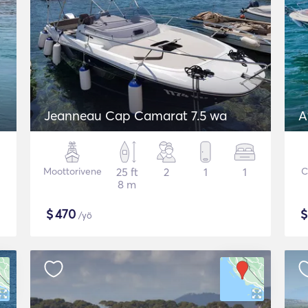
Jeanneau Cap Camarat 7.5 wa
A
Moottorivene
25 ft
2
1
1
C
8 m
$
470
/yö