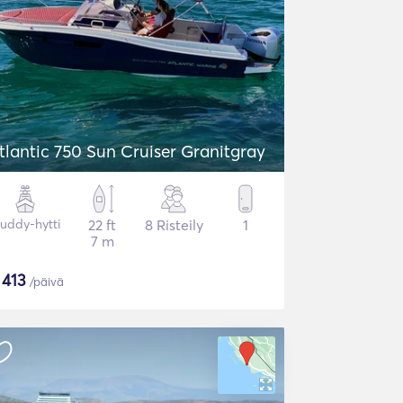
tlantic 750 Sun Cruiser Granitgray
uddy-hytti
22 ft
8 Risteily
1
7 m
$
413
/päivä