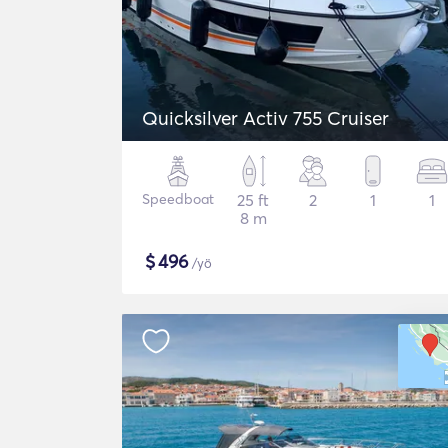
Quicksilver Activ 755 Cruiser
Speedboat
25 ft
2
1
1
8 m
$
496
/yö