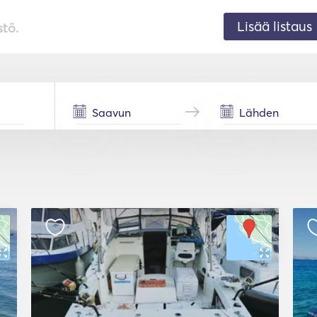
Lisää listaus
stö.