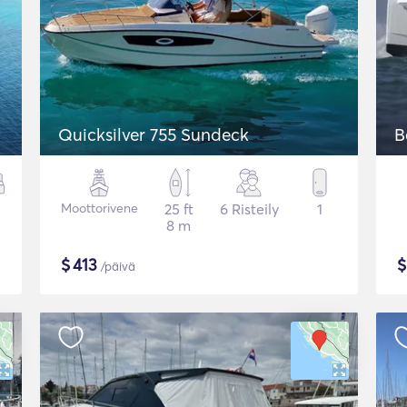
Quicksilver 755 Sundeck
B
Moottorivene
25 ft
6 Risteily
1
8 m
$
413
/päivä