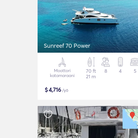
Sunreef 70 Power
Moottori
70 ft
8
4
5
katamaraani
21 m
$
4,716
/yö