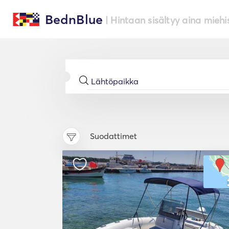
BednBlue
| Hintaan sisältyy aina miehi
Suodattimet