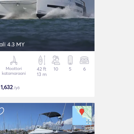
ali 4.3 MY
Moottori
42 ft
10
5
6
katamaraani
13 m
$
1,632
/yö