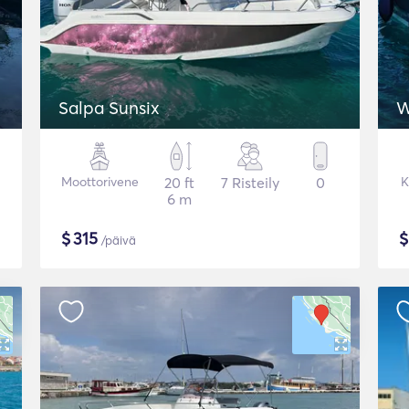
Salpa Sunsix
W
Moottorivene
20 ft
7 Risteily
0
K
6 m
$
315
/päivä