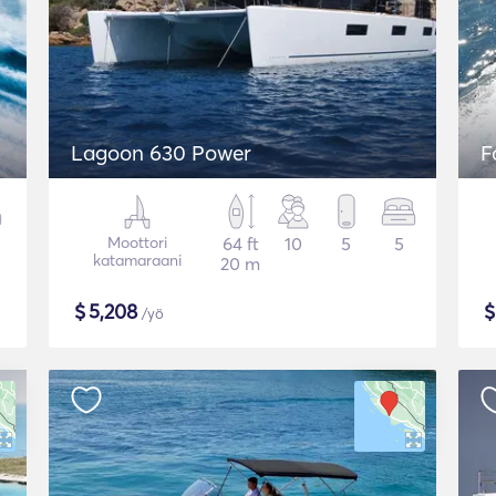
Lagoon 630 Power
F
Moottori
64 ft
10
5
5
katamaraani
20 m
$
5,208
/yö