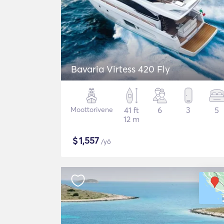
Bavaria Virtess 420 Fly
Moottorivene
41 ft
6
3
5
12 m
$
1,557
/yö