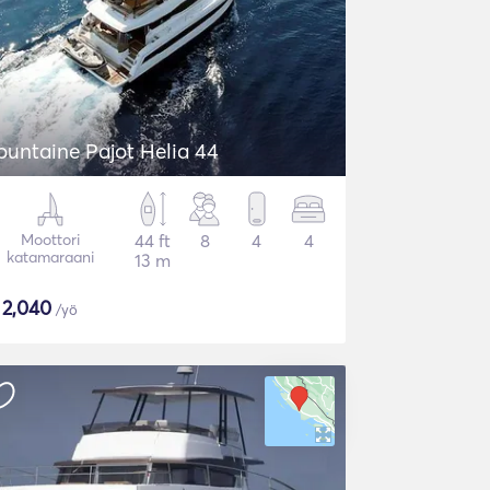
ountaine Pajot Helia 44
Moottori
44 ft
8
4
4
katamaraani
13 m
$
2,040
/yö