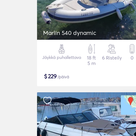
Marlin 540 dynamic
Jäykkä puhallettava
18 ft
6 Risteily
0
5 m
$
229
/päivä