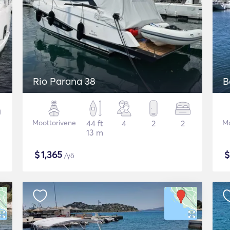
Rio Parana 38
B
Moottorivene
44 ft
4
2
2
Mo
13 m
$
1,365
/yö