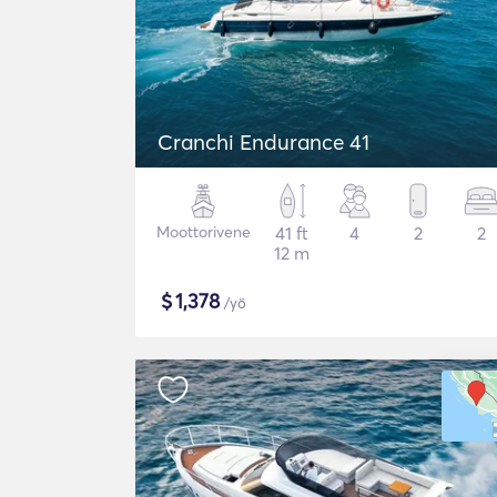
Cranchi Endurance 41
Moottorivene
41 ft
4
2
2
12 m
$
1,378
/yö