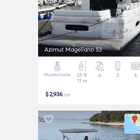
Azimut Magellano 53
Moottorivene
55 ft
6
3
4
17 m
$
2,936
/yö