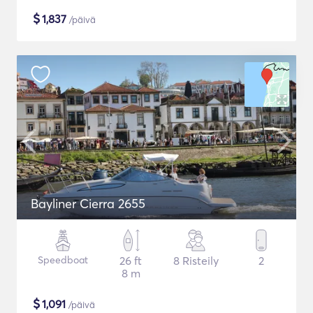
$
1,837
/päivä
Bayliner Cierra 2655
Speedboat
26 ft
8 Risteily
2
8 m
$
1,091
/päivä