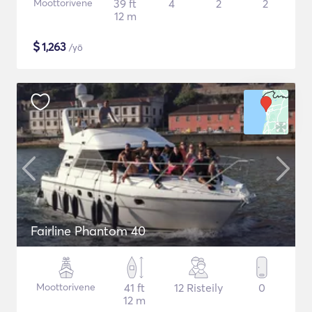
Moottorivene
39 ft
4
2
2
12 m
$
1,263
/yö
Fairline Phantom 40
Moottorivene
41 ft
12 Risteily
0
12 m