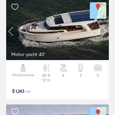
Motor yacht 40'
Moottorivene
40 ft
4
2
3
12 m
$
1,263
/yö