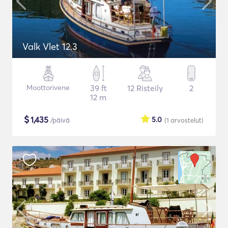
Valk Vlet 12.3
Moottorivene
39 ft
12 Risteily
2
12 m
$
1,435
5.0
/päivä
(1
arvostelut
)