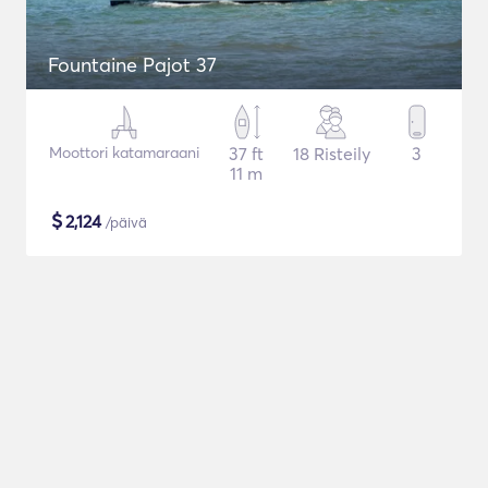
Fountaine Pajot 37
Moottori katamaraani
37 ft
18 Risteily
3
11 m
$
2,124
/päivä