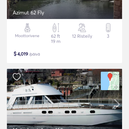
Azimut 62 Fly
Moottorivene
62 ft
12 Risteily
3
19 m
$
4,019
/päivä