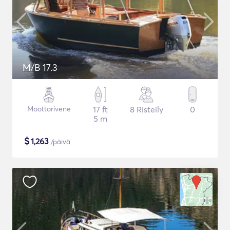
M/B 17.3
Moottorivene
17 ft
8 Risteily
0
5 m
$
1,263
/päivä