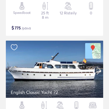
Speedboat
25 ft
12 Risteily
0
8 m
$
775
/päivä
English Classic Yacht 72