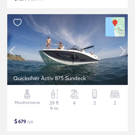
Quicksilver Activ 875 Sundeck
Moottorivene
29 ft
4
2
2
9 m
$
679
/yö