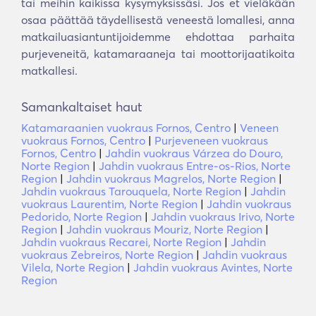
tai meihin kaikissa kysymyksissäsi. Jos et vieläkään
osaa päättää täydellisestä veneestä lomallesi, anna
matkailuasiantuntijoidemme ehdottaa parhaita
purjeveneitä, katamaraaneja tai moottorijaatikoita
matkallesi.
Samankaltaiset haut
Katamaraanien vuokraus Fornos, Centro
|
Veneen
vuokraus Fornos, Centro
|
Purjeveneen vuokraus
Fornos, Centro
|
Jahdin vuokraus Várzea do Douro,
Norte Region
|
Jahdin vuokraus Entre-os-Rios, Norte
Region
|
Jahdin vuokraus Magrelos, Norte Region
|
Jahdin vuokraus Tarouquela, Norte Region
|
Jahdin
vuokraus Laurentim, Norte Region
|
Jahdin vuokraus
Pedorido, Norte Region
|
Jahdin vuokraus Irivo, Norte
Region
|
Jahdin vuokraus Mouriz, Norte Region
|
Jahdin vuokraus Recarei, Norte Region
|
Jahdin
vuokraus Zebreiros, Norte Region
|
Jahdin vuokraus
Vilela, Norte Region
|
Jahdin vuokraus Avintes, Norte
Region