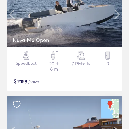
Nuva M6 Open
Speedboat
20 ft
7 Risteily
0
6 m
$
2,159
/päivä