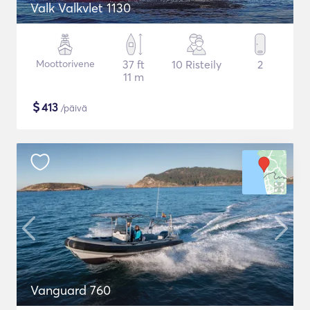
Valk Valkvlet 1130
Moottorivene
37 ft
10 Risteily
2
11 m
$
413
/päivä
Vanguard 760