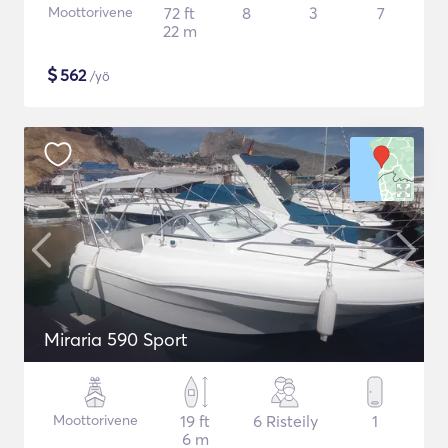
Moottorivene
72 ft
8
3
7
22 m
$
562
/yö
Miraria 590 Sport
Moottorivene
19 ft
6 Risteily
1
6 m