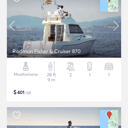
Rodman Fisher & Cruiser 870
Moottorivene
28 ft
2
1
1
9 m
$
401
/yö