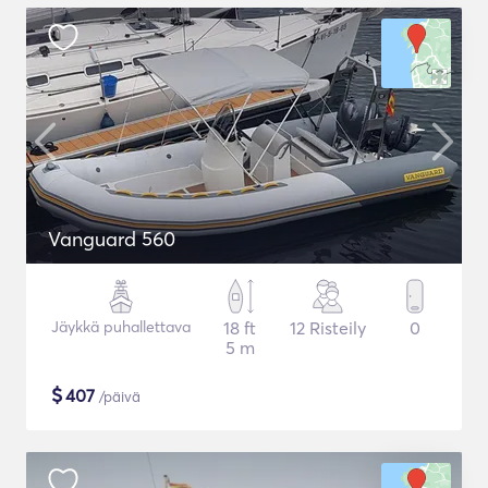
Vanguard 560
Jäykkä puhallettava
18 ft
12 Risteily
0
5 m
$
407
/päivä