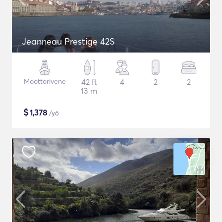
Jeanneau Prestige 42S
Moottorivene
42 ft
4
2
2
13 m
$
1,378
/yö