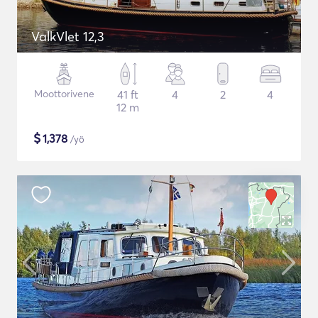
ValkVlet 12,3
Moottorivene
41 ft
4
2
4
12 m
$
1,378
/yö