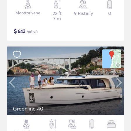
Moottorivene
22 ft
9 Risteily
0
7 m
$
643
/päivä
Greenline 40