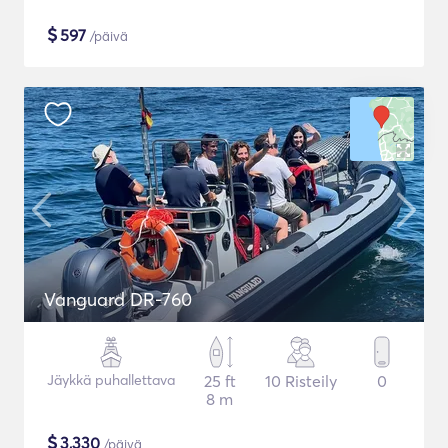
$
597
/päivä
Vanguard DR-760
Jäykkä puhallettava
25 ft
10 Risteily
0
8 m
$
3,330
/päivä