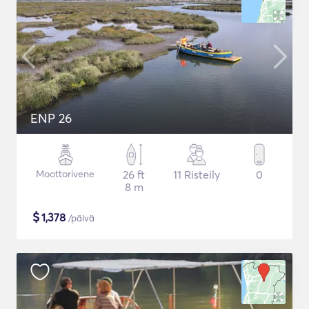
ENP 26
Moottorivene
26 ft
11 Risteily
0
8 m
$
1,378
/päivä