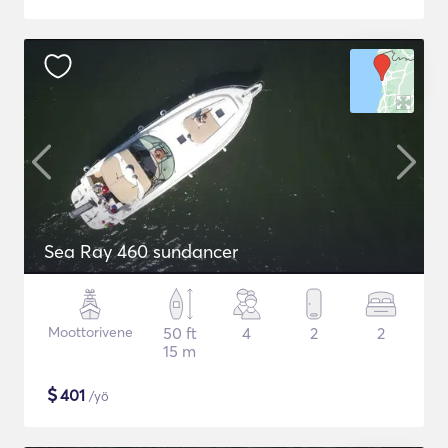
Sea Ray 460 sundancer
Moottorivene
50 ft
4
2
2
15 m
$
401
/yö