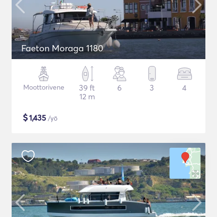
Faeton Moraga 1180
Moottorivene
39 ft
6
3
4
12 m
$
1,435
/yö