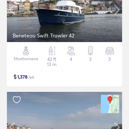
Beneteau Swift Trawler 42
Moottorivene
42 ft
4
2
3
13 m
$
1,378
/yö