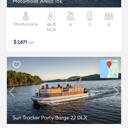
Motorboat Aresa 15E
Moottorivene
46 ft
6
3
4
14 m
$
2,871
/yö
Sun Tracker Party Barge 22 DLX