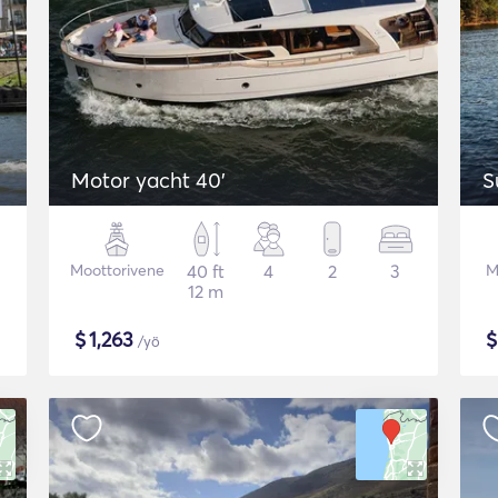
Motor yacht 40'
S
Moottorivene
40 ft
4
2
3
M
12 m
$
1,263
/yö