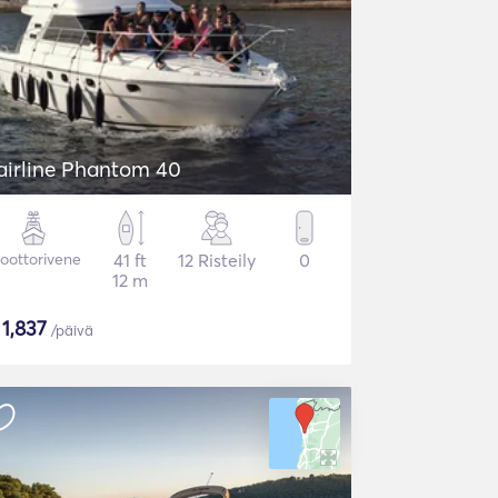
airline Phantom 40
oottorivene
41 ft
12 Risteily
0
12 m
$
1,837
/päivä