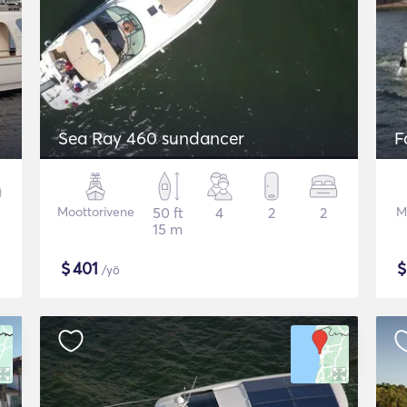
Sea Ray 460 sundancer
F
Moottorivene
50 ft
4
2
2
M
15 m
$
401
/yö