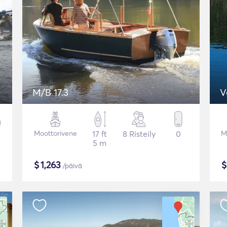
M/B 17.3
V
Moottorivene
17 ft
8 Risteily
0
M
5 m
$
1,263
/päivä