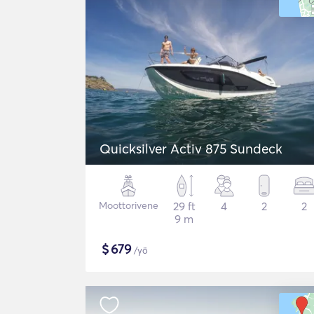
Quicksilver Activ 875 Sundeck
Moottorivene
29 ft
4
2
2
9 m
$
679
/yö