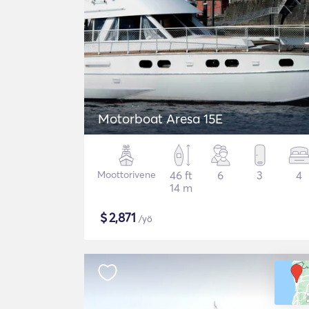
Motorboat Aresa 15E
Moottorivene
46 ft
6
3
4
14 m
$
2,871
/yö