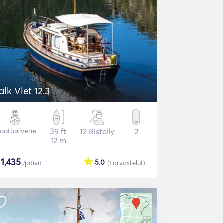
alk Vlet 12.3
oottorivene
39 ft
12 Risteily
2
12 m
$
1,435
5.0
/päivä
(1
arvostelut
)