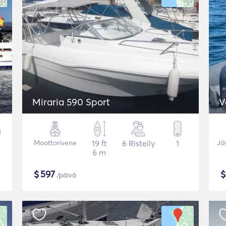
Miraria 590 Sport
V
Moottorivene
19 ft
6 Risteily
1
Jä
6 m
$
597
/päivä