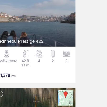
eanneau Prestige 42S
ottorivene
42 ft
4
2
2
13 m
$
1,378
/yö