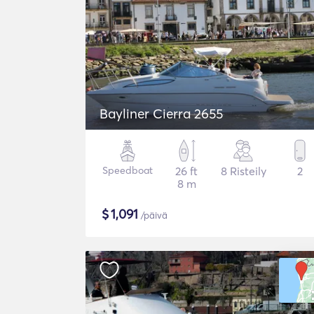
Bayliner Cierra 2655
Speedboat
26 ft
8 Risteily
2
8 m
$
1,091
/päivä