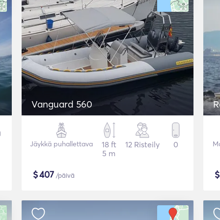
Vanguard 560
R
Jäykkä puhallettava
18 ft
12 Risteily
0
Mo
5 m
$
407
/päivä