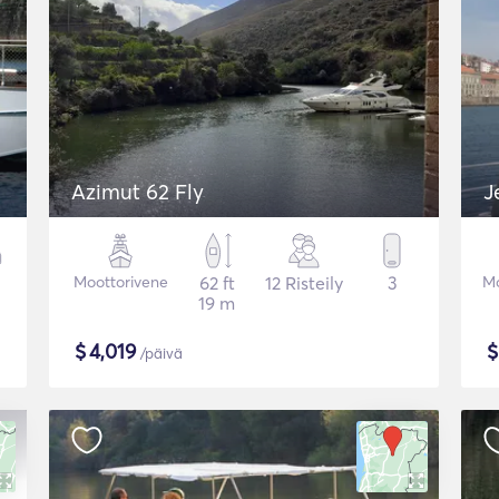
Azimut 62 Fly
J
Moottorivene
62 ft
12 Risteily
3
Mo
19 m
$
4,019
/päivä