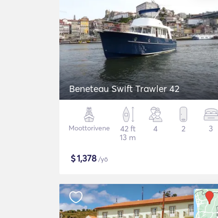
Beneteau Swift Trawler 42
Moottorivene
42 ft
4
2
3
13 m
$
1,378
/yö