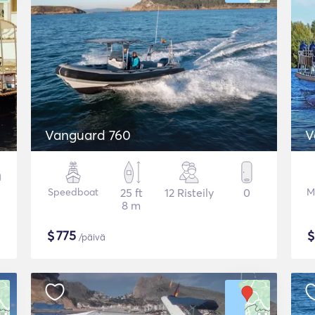
Vanguard 760
V
Speedboat
25 ft
12 Risteily
0
M
8 m
$
775
/päivä