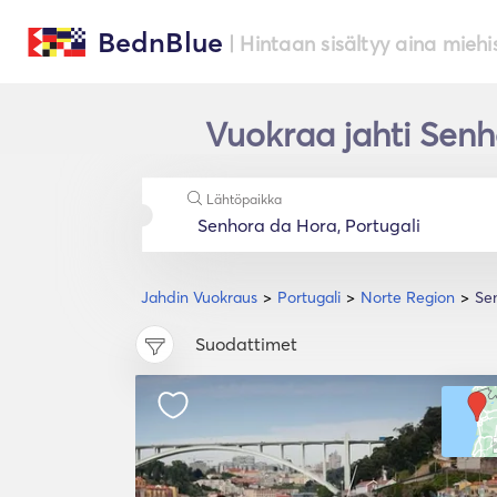
BednBlue
| Hintaan sisältyy aina miehi
Vuokraa jahti Sen
Lähtöpaikka
Jahdin Vuokraus
Portugali
Norte Region
Se
Suodattimet