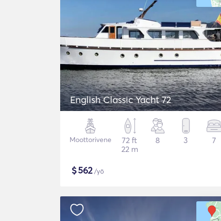
English Classic Yacht 72
Moottorivene
72 ft
8
3
7
22 m
$
562
/yö