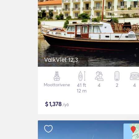
ValkVlet 12,3
Moottorivene
41 ft
4
2
4
12 m
$
1,378
/yö