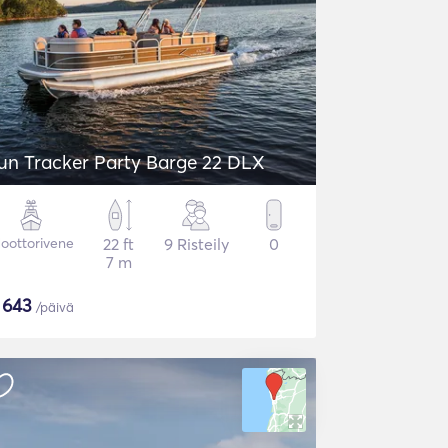
un Tracker Party Barge 22 DLX
oottorivene
22 ft
9 Risteily
0
7 m
$
643
/päivä