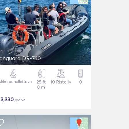
anguard DR-760
ykkä puhallettava
25 ft
10 Risteily
0
8 m
$
3,330
/päivä