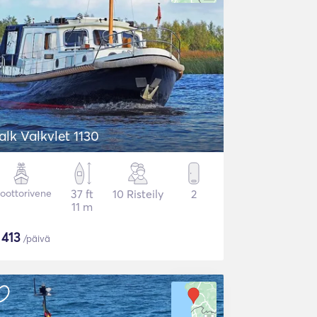
alk Valkvlet 1130
oottorivene
37 ft
10 Risteily
2
11 m
$
413
/päivä