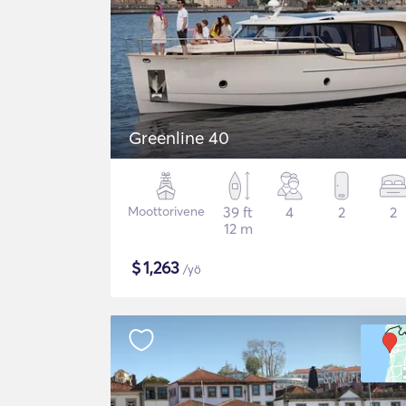
Greenline 40
Moottorivene
39 ft
4
2
2
12 m
$
1,263
/yö