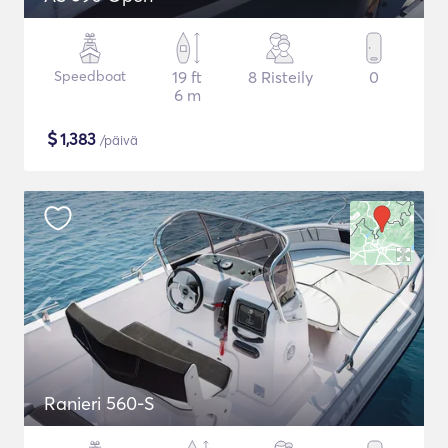
Speedboat
19 ft
8 Risteily
0
6 m
$
1,383
/päivä
Ranieri 560-S