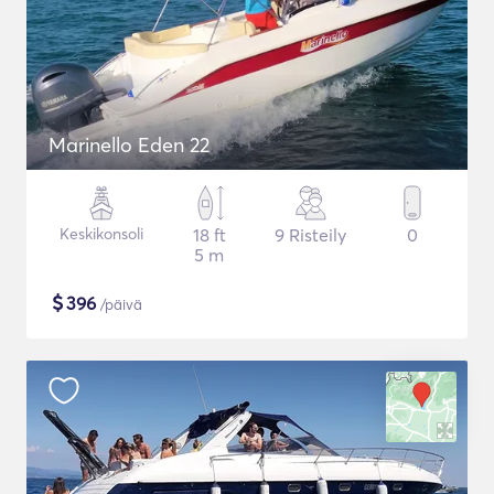
Marinello Eden 22
Keskikonsoli
18 ft
9 Risteily
0
5 m
$
396
/päivä