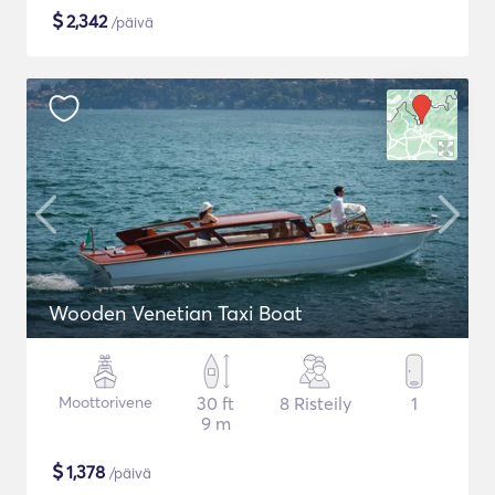
$
2,342
/päivä
Wooden Venetian Taxi Boat
Moottorivene
30 ft
8 Risteily
1
9 m
$
1,378
/päivä