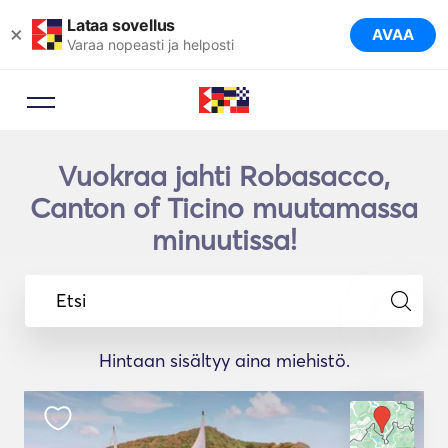
Lataa sovellus
×
AVAA
Varaa nopeasti ja helposti
Varausneuvoja
Vuokraa jahti Robasacco,
Anna matka-asiantuntijan
ehdottaa ihanteellisia jahteja
Canton of Ticino muutamassa
matkallesi.
minuutissa!
Etsi
Hintaan sisältyy aina miehistö.