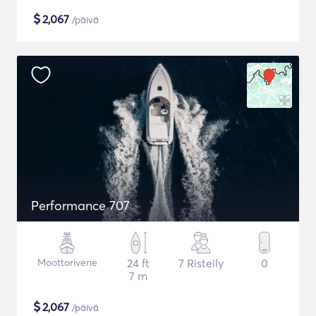
$
2,067
/päivä
Performance 707
Moottorivene
24 ft
7 Risteily
0
7 m
$
2,067
/päivä