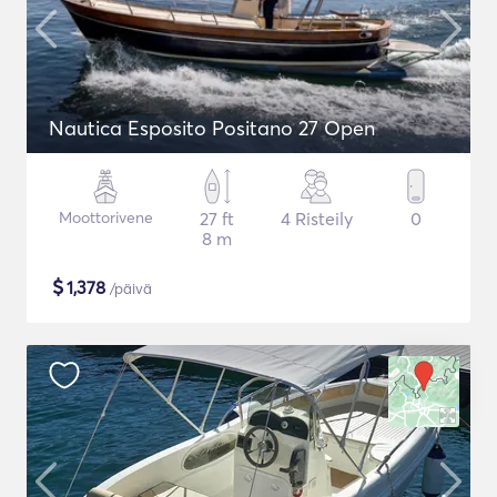
Nautica Esposito Positano 27 Open
Moottorivene
27 ft
4 Risteily
0
8 m
$
1,378
/päivä