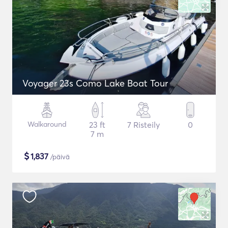
Voyager 23s Como Lake Boat Tour
Walkaround
23 ft
7 Risteily
0
7 m
$
1,837
/päivä