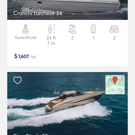
Cranchi turchese 24
Speedboat
24 ft
2
1
2
7 m
$
1,607
/yö