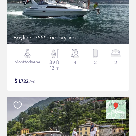
Bayliner 3555 motoryacht
Moottorivene
39 ft
4
2
2
12 m
$
1,722
/yö