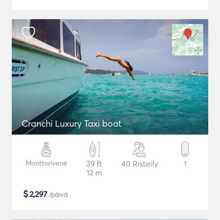
Cranchi Luxury Taxi boat
Moottorivene
39 ft
40 Risteily
1
12 m
$
2,297
/päivä