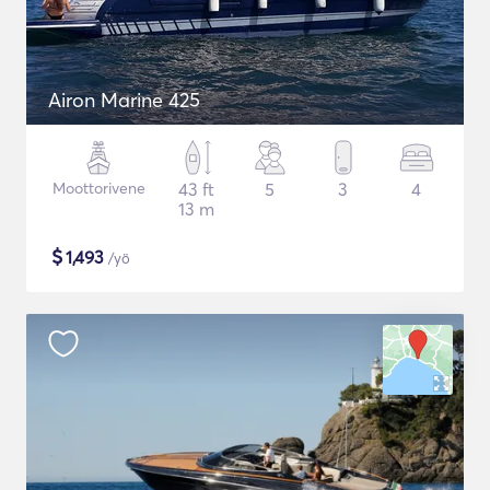
Airon Marine 425
Moottorivene
43 ft
5
3
4
13 m
$
1,493
/yö