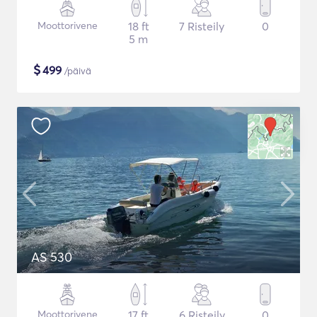
Moottorivene
18 ft
7 Risteily
0
5 m
$
499
/päivä
AS 530
Moottorivene
17 ft
6 Risteily
0