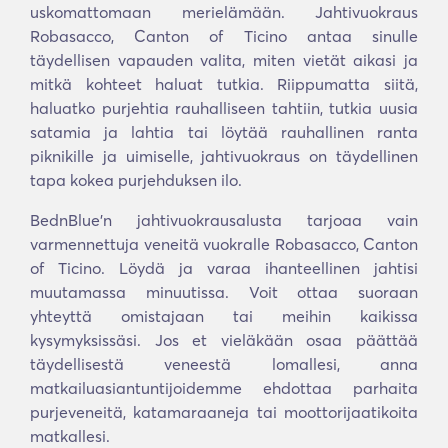
uskomattomaan merielämään. Jahtivuokraus
Robasacco, Canton of Ticino antaa sinulle
täydellisen vapauden valita, miten vietät aikasi ja
mitkä kohteet haluat tutkia. Riippumatta siitä,
haluatko purjehtia rauhalliseen tahtiin, tutkia uusia
satamia ja lahtia tai löytää rauhallinen ranta
piknikille ja uimiselle, jahtivuokraus on täydellinen
tapa kokea purjehduksen ilo.
BednBlue'n jahtivuokrausalusta tarjoaa vain
varmennettuja veneitä vuokralle Robasacco, Canton
of Ticino. Löydä ja varaa ihanteellinen jahtisi
muutamassa minuutissa. Voit ottaa suoraan
yhteyttä omistajaan tai meihin kaikissa
kysymyksissäsi. Jos et vieläkään osaa päättää
täydellisestä veneestä lomallesi, anna
matkailuasiantuntijoidemme ehdottaa parhaita
purjeveneitä, katamaraaneja tai moottorijaatikoita
matkallesi.