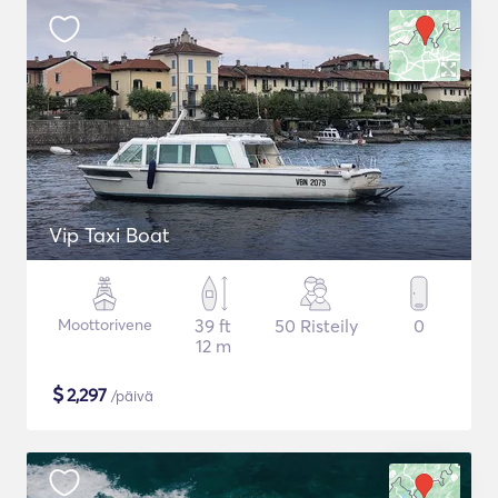
Vip Taxi Boat
Moottorivene
39 ft
50 Risteily
0
12 m
$
2,297
/päivä