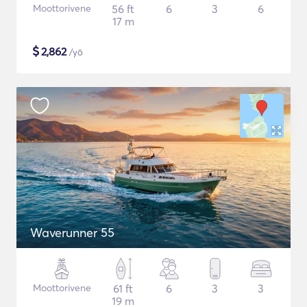
Moottorivene
56 ft
6
3
6
17 m
$
2,862
/yö
Waverunner 55
Moottorivene
61 ft
6
3
3
19 m