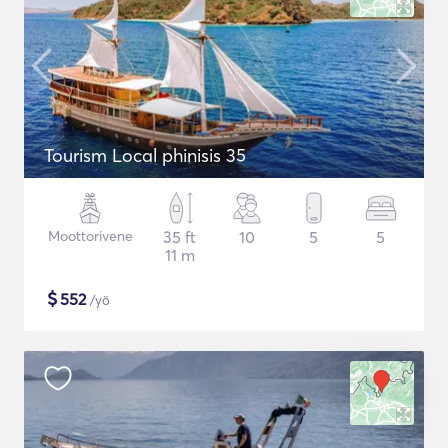
Tourism Local phinisis 35
Moottorivene
35 ft
10
5
5
11 m
$
552
/yö