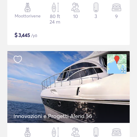
Moottorivene
80 ft
10
3
9
24 m
$
3,445
/yö
Innovazioni e Progetti Alena 56