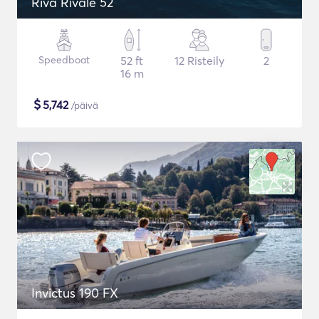
Riva Rivale 52
Speedboat
52 ft
12 Risteily
2
16 m
$
5,742
/päivä
Invictus 190 FX