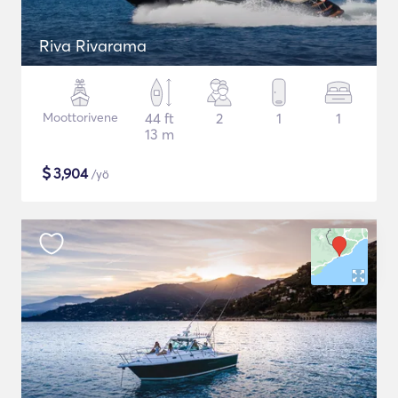
Riva Rivarama
Moottorivene
44 ft
2
1
1
13 m
$
3,904
/yö