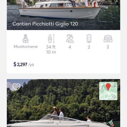
Cantieri Picchiotti Giglio 120
Moottorivene
34 ft
4
2
3
10 m
$
2,297
/yö