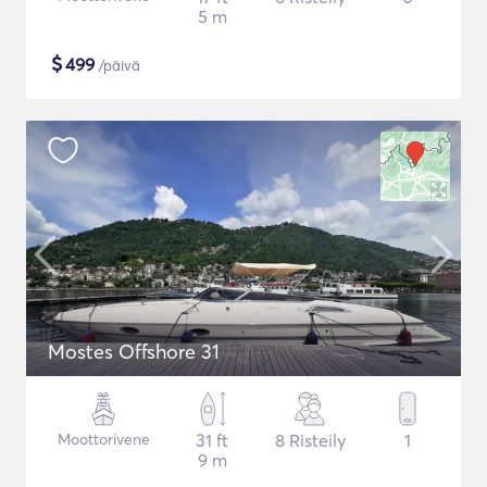
5 m
$
499
/päivä
Mostes Offshore 31
Moottorivene
31 ft
8 Risteily
1
9 m