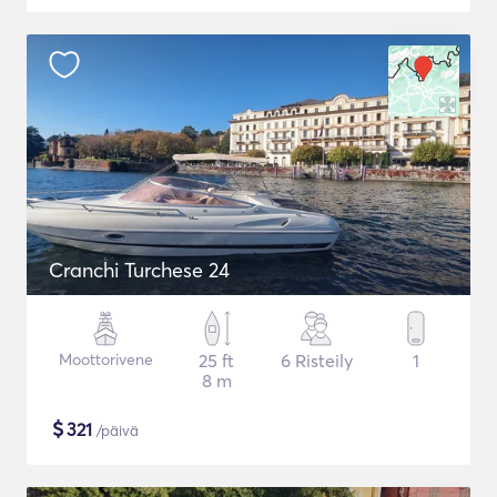
Cranchi Turchese 24
Moottorivene
25 ft
6 Risteily
1
8 m
$
321
/päivä