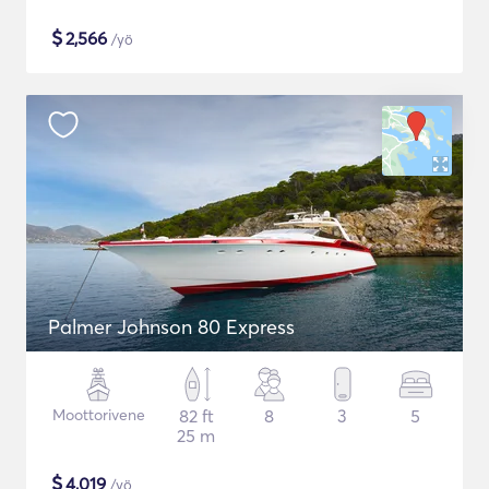
$
2,566
/yö
Palmer Johnson 80 Express
Moottorivene
82 ft
8
3
5
25 m
$
4,019
/yö