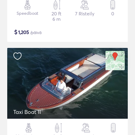
Speedboat
20 ft
7 Risteily
0
6 m
$
1,205
/päivä
Taxi Boat II