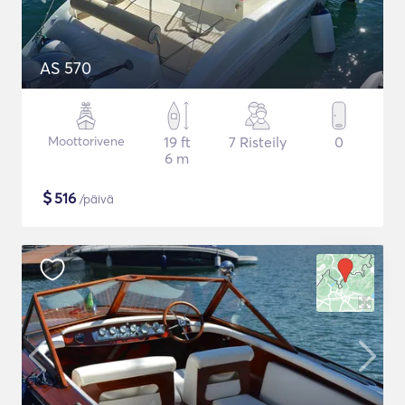
AS 570
Moottorivene
19 ft
7 Risteily
0
6 m
$
516
/päivä