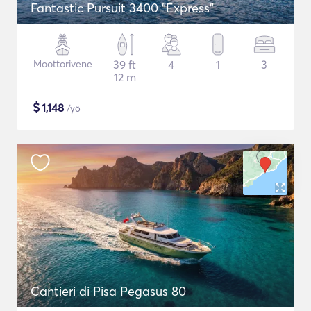
Fantastic Pursuit 3400 "Express"
Moottorivene
39 ft
4
1
3
12 m
$
1,148
/yö
Cantieri di Pisa Pegasus 80