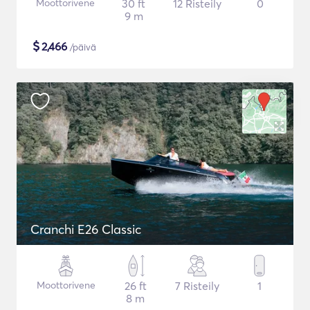
Moottorivene
30 ft
12 Risteily
0
9 m
$
2,466
/päivä
Cranchi E26 Classic
Moottorivene
26 ft
7 Risteily
1
8 m