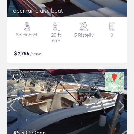
open-air cruise boat
Speedboat
20 ft
5 Risteily
0
6 m
$
2,756
/päivä
AS 590 Open