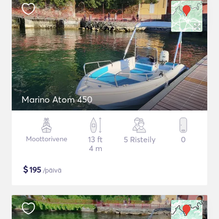
Marino Atom 450
Moottorivene
13 ft
5 Risteily
0
4 m
$
195
/päivä