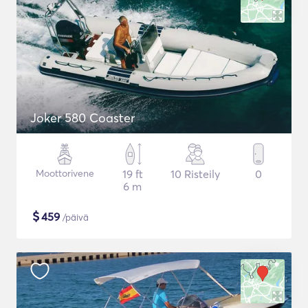
Joker 580 Coaster
Moottorivene
19 ft
10 Risteily
0
6 m
$
459
/päivä