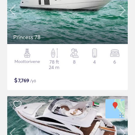
Princess 78
Moottorivene
78 ft
8
4
6
24 m
$
7,769
/yö