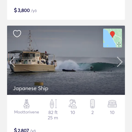
$
3,800
/yö
Japanese Ship
Moottorivene
82 ft
10
2
10
25 m
$
2,807
/yö