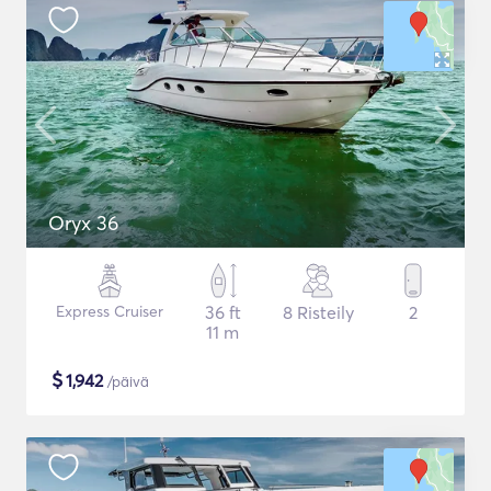
Oryx 36
Express Cruiser
36 ft
8 Risteily
2
11 m
$
1,942
/päivä