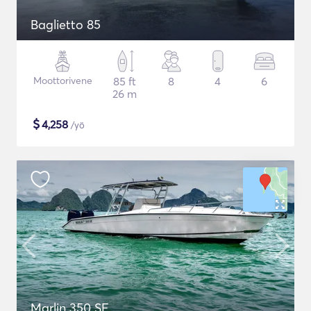
Baglietto 85
Moottorivene
85 ft
8
4
6
26 m
$
4,258
/yö
Marlin 350 SF