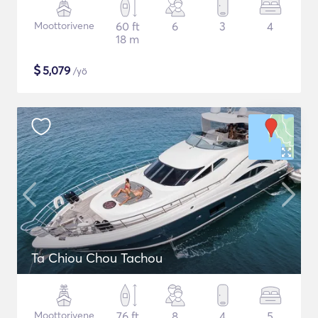
Moottorivene
60 ft
6
3
4
18 m
$
5,079
/yö
Ta Chiou Chou Tachou
Moottorivene
76 ft
8
4
5