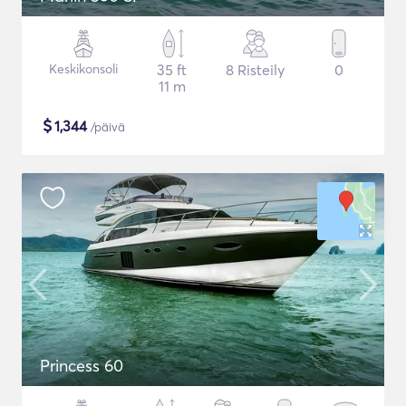
Keskikonsoli
35 ft
8 Risteily
0
11 m
$
1,344
/päivä
Princess 60