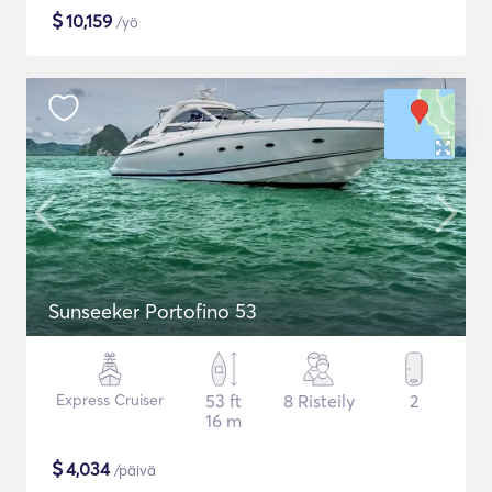
$
10,159
/yö
Sunseeker Portofino 53
Express Cruiser
53 ft
8 Risteily
2
16 m
$
4,034
/päivä