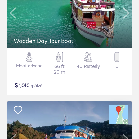
Wooden Day Tour Boat
Moottorivene
66 ft
40 Risteily
0
20 m
$
1,010
/päivä