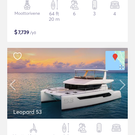
Moottorivene
64 ft
6
3
4
20 m
$
7,739
/yö
Leopard 53