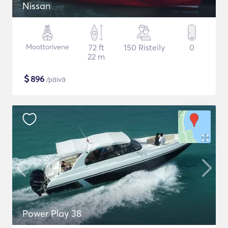
Nissan
Moottorivene
72 ft
150 Risteily
0
22 m
$
896
/päivä
Power Play 38