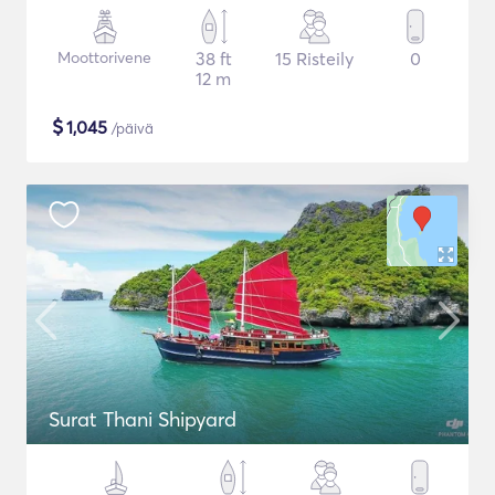
Moottorivene
38 ft
15 Risteily
0
12 m
$
1,045
/päivä
Surat Thani Shipyard