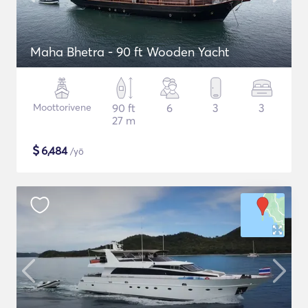
Maha Bhetra - 90 ft Wooden Yacht
Moottorivene
90 ft
6
3
3
27 m
$
6,484
/yö