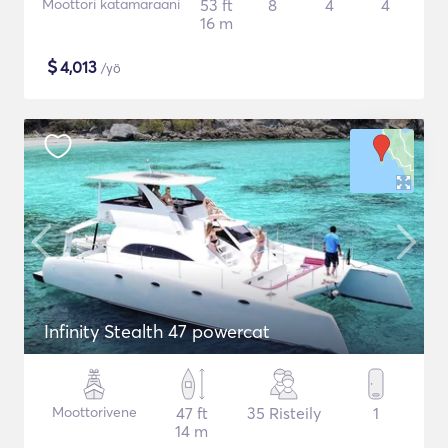
Moottori katamaraani
53 ft
8
4
4
16 m
$
4,013
/yö
Infinity Stealth 47 powercat
Moottorivene
47 ft
35 Risteily
1
14 m