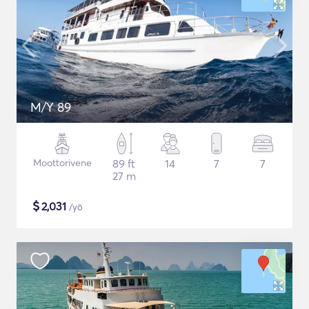
M/Y 89
Moottorivene
89 ft
14
7
7
27 m
$
2,031
/yö