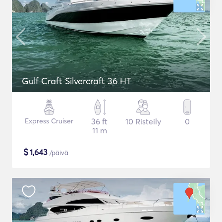
Gulf Craft Silvercraft 36 HT
Express Cruiser
36 ft
10 Risteily
0
11 m
$
1,643
/päivä