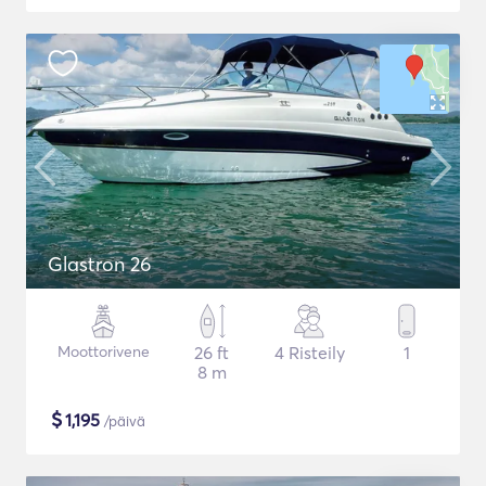
Glastron 26
Moottorivene
26 ft
4 Risteily
1
8 m
$
1,195
/päivä