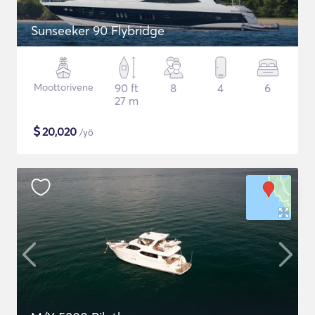
Sunseeker 90 Flybridge
Moottorivene
90 ft
8
4
6
27 m
$
20,020
/yö