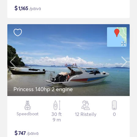
$
1,165
/päivä
Princess 140hp 2 engine
Speedboat
30 ft
12 Risteily
0
9 m
$
747
/päivä