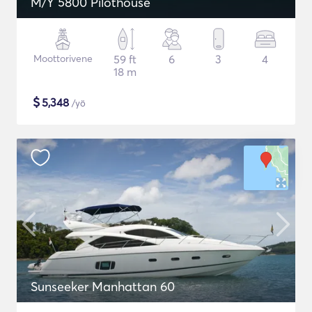
M/Y 5800 Pilothouse
Moottorivene
59 ft
6
3
4
18 m
$
5,348
/yö
Sunseeker Manhattan 60