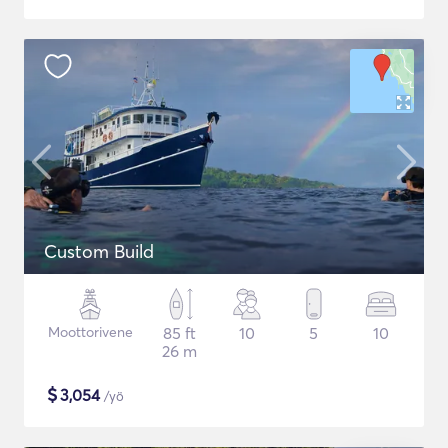
Custom Build
Moottorivene
85 ft
10
5
10
26 m
$
3,054
/yö