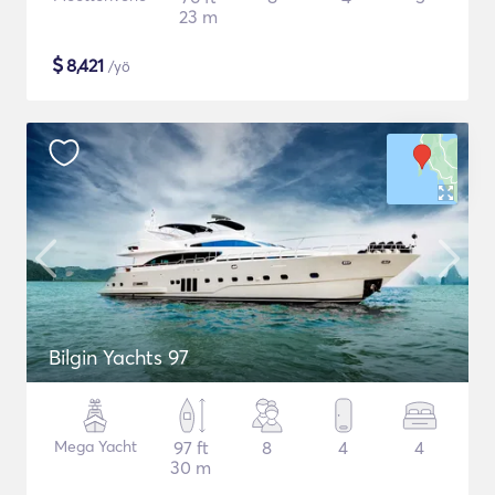
23 m
$
8,421
/yö
Bilgin Yachts 97
Mega Yacht
97 ft
8
4
4
30 m