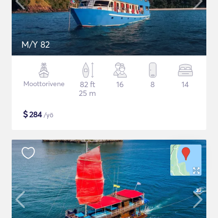
M/Y 82
Moottorivene
82 ft
16
8
14
25 m
$
284
/yö