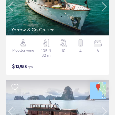
Yarrow & Co Cruiser
Moottorivene
105 ft
10
4
6
32 m
$
13,958
/yö