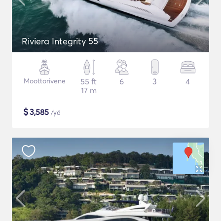
Riviera Integrity 55
Moottorivene
55 ft
6
3
4
17 m
$
3,585
/yö