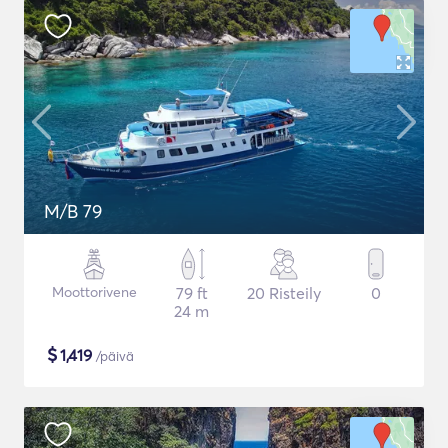
M/B 79
Moottorivene
79 ft
20 Risteily
0
24 m
$
1,419
/päivä