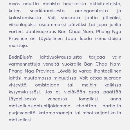
myös nauttia monista hauskoista aktiviteeteista,
kuten snorklaamisesta, auringonotosta ja
kalastamisesta. Voit vuokrata jahtia päiväksi,
viikonlopuksi, useammaksi päiväksi tai jopa juhlia
varten. Jahtivuokraus Ban Chao Nam, Phang Nga
Province on täydellinen tapa luoda ikimuistoisia
muistoja.
BednBlue'n jahtivuokrausalusta tarjoaa vain
varmennettuja veneitä vuokralle Ban Chao Nam,
Phang Nga Province. Löydä ja varaa ihanteellinen
jahtisi muutamassa minuutissa. Voit ottaa suoraan
yhteyttä omistajaan tai meihin kaikissa
kysymyksissäsi. Jos et vieläkään osaa päättää
täydellisestä veneestä lomallesi, anna
matkailuasiantuntijoidemme ehdottaa parhaita
purjeveneitä, katamaraaneja tai moottorijaatikoita
matkallesi.