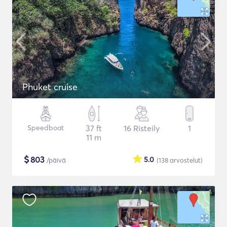
Phuket cruise
Speedboat
37 ft
16 Risteily
1
11 m
$
803
5.0
/päivä
(138
arvostelut
)