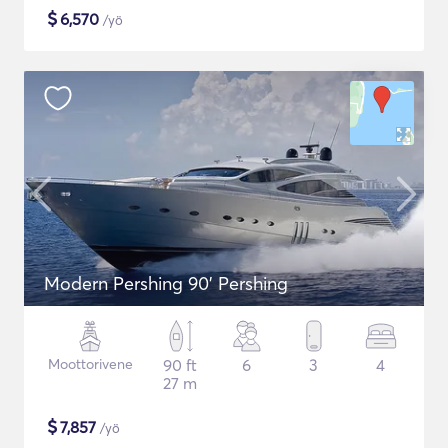
$
6,570
/yö
Modern Pershing 90' Pershing
Moottorivene
90 ft
6
3
4
27 m
$
7,857
/yö