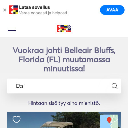
Lataa sovellus
×
AVAA
Varaa nopeasti ja helposti
Vuokraa jahti Belleair Bluffs,
Florida (FL) muutamassa
minuutissa!
Etsi
Hintaan sisältyy aina miehistö.