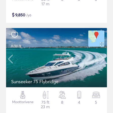
17 m
$
9,850
/yö
Sunseeker 75 Flybridge
Moottorivene
75 ft
8
4
5
23 m