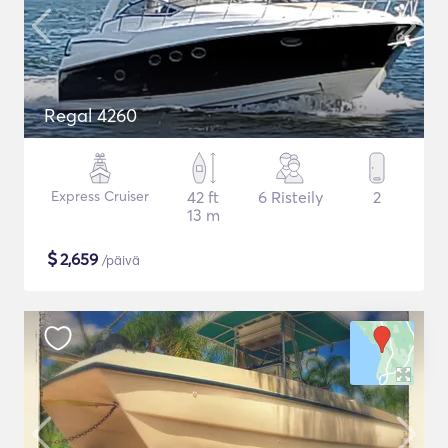
Regal 4260
Express Cruiser
42 ft
6 Risteily
2
13 m
$
2,659
/päivä