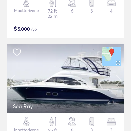
Moottorivene
72 ft
6
3
4
22 m
$
5,000
/yö
Sea Ray
Moottorivene
55 ft
6
3
3