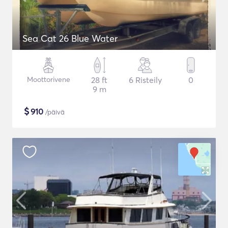
Sea Cat 26 Blue Water
Moottorivene
28 ft
6 Risteily
0
9 m
$
910
/päivä