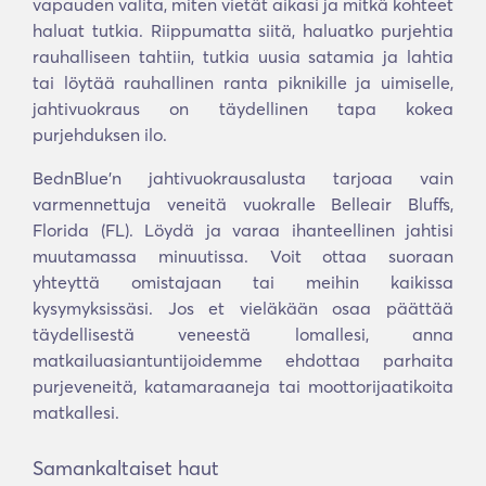
vapauden valita, miten vietät aikasi ja mitkä kohteet
haluat tutkia. Riippumatta siitä, haluatko purjehtia
rauhalliseen tahtiin, tutkia uusia satamia ja lahtia
tai löytää rauhallinen ranta piknikille ja uimiselle,
jahtivuokraus on täydellinen tapa kokea
purjehduksen ilo.
BednBlue'n jahtivuokrausalusta tarjoaa vain
varmennettuja veneitä vuokralle Belleair Bluffs,
Florida (FL). Löydä ja varaa ihanteellinen jahtisi
muutamassa minuutissa. Voit ottaa suoraan
yhteyttä omistajaan tai meihin kaikissa
kysymyksissäsi. Jos et vieläkään osaa päättää
täydellisestä veneestä lomallesi, anna
matkailuasiantuntijoidemme ehdottaa parhaita
purjeveneitä, katamaraaneja tai moottorijaatikoita
matkallesi.
Samankaltaiset haut