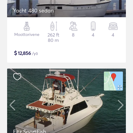
Yacht 480 sedan
Moottorivene
262 ft
8
4
4
80 m
$
12,856
/yö
Fitz SportFish