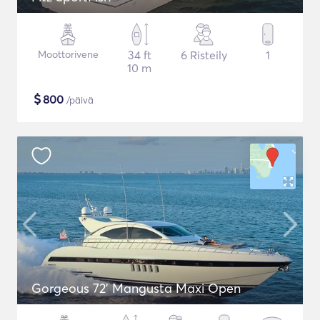
Moottorivene
34 ft
6 Risteily
1
10 m
$
800
/päivä
Gorgeous 72' Mangusta Maxi Open