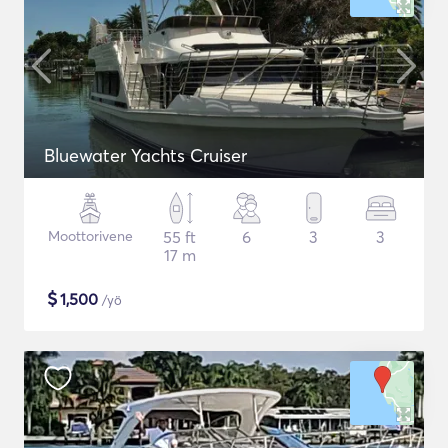
Bluewater Yachts Cruiser
Moottorivene
55 ft
6
3
3
17 m
$
1,500
/yö