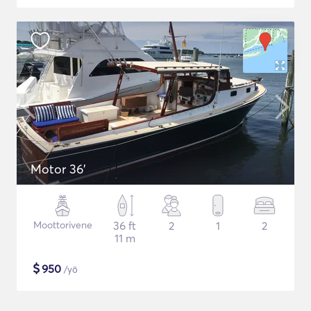
Motor 36'
Moottorivene
36 ft
2
1
2
11 m
$
950
/yö