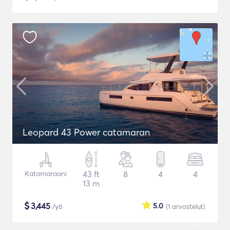
Leopard 43 Power catamaran
Katamaraani
43 ft
8
4
4
13 m
$
3,445
5.0
/yö
(1
arvostelut
)