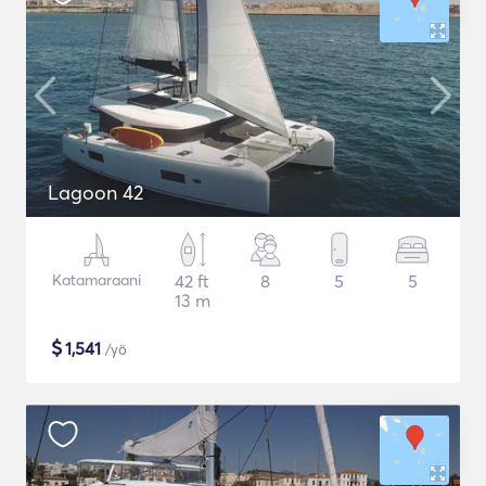
Lagoon 42
Katamaraani
42 ft
8
5
5
13 m
$
1,541
/yö