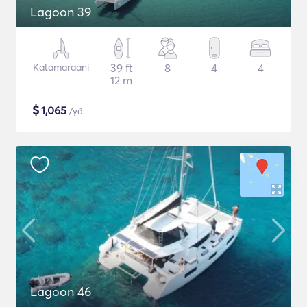
Lagoon 39
Katamaraani
39 ft
8
4
4
12 m
$
1,065
/yö
Lagoon 46