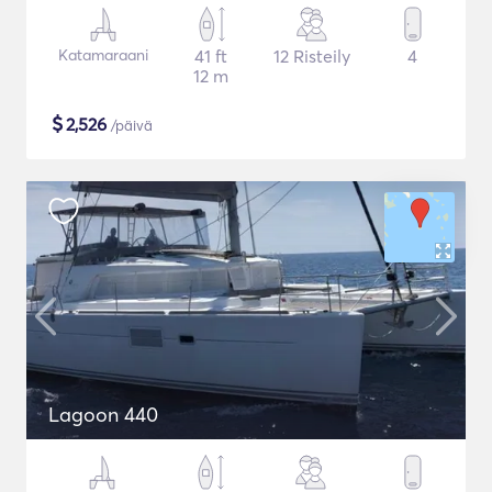
Katamaraani
41 ft
12 Risteily
4
12 m
$
2,526
/päivä
Lagoon 440