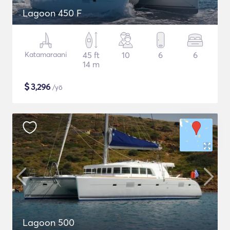
Lagoon 450 F
Katamaraani
45 ft
10
6
6
14 m
$
3,296
/yö
Lagoon 500