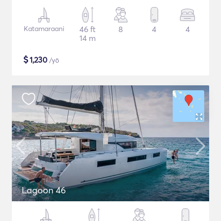
Katamaraani
46 ft
8
4
4
14 m
$
1,230
/yö
Lagoon 46