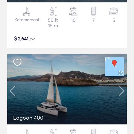
Katamaraani
50 ft
10
7
5
15 m
$
2,641
/yö
Lagoon 400