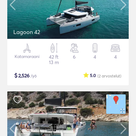
Lagoon 42
Katamaraani
42 ft
6
4
4
13 m
$
2,526
5.0
/yö
(2
arvostelut
)