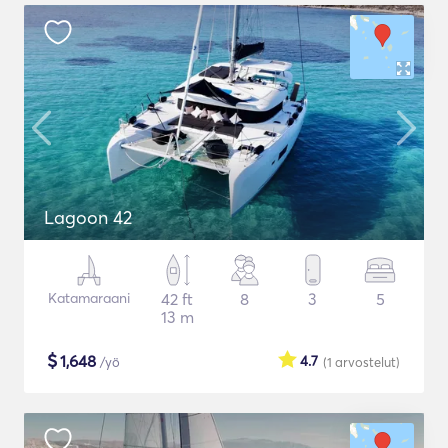
Lagoon 42
Katamaraani
42 ft
8
3
5
13 m
$
1,648
4.7
/yö
(1
arvostelut
)