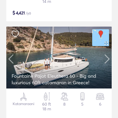
14 m
$
4,421
/yö
Fountaine Pajot Eleuthera 60 - Big and
luxurious 60ft catamaran in Greece!
Katamaraani
60 ft
8
5
6
18 m