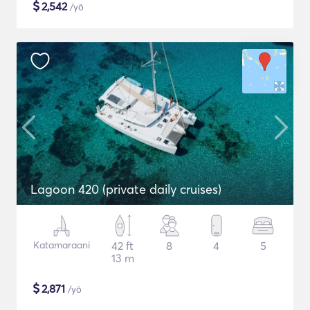
$
2,542
/yö
Lagoon 420 (private daily cruises)
Katamaraani
42 ft
8
4
5
13 m
$
2,871
/yö