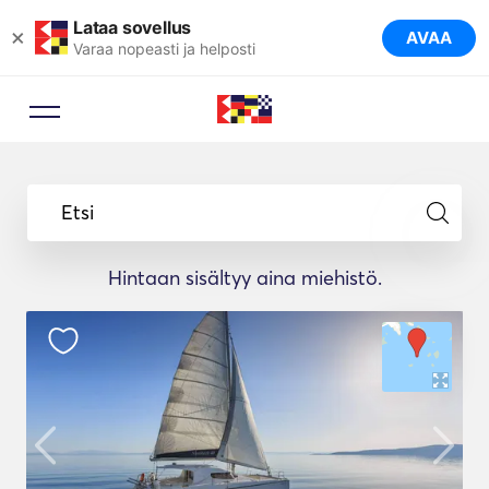
Lataa sovellus
×
AVAA
Varaa nopeasti ja helposti
Etsi
Hintaan sisältyy aina miehistö.