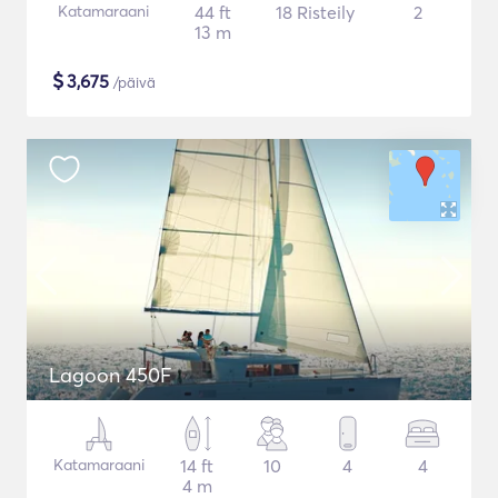
Katamaraani
44 ft
18 Risteily
2
13 m
$
3,675
/päivä
Lagoon 450F
Katamaraani
14 ft
10
4
4
4 m