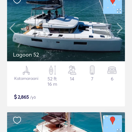
Lagoon 52
Katamaraani
52 ft
14
7
6
16 m
$
2,865
/yö