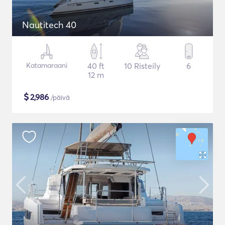
Nautitech 40
Katamaraani
40 ft
10 Risteily
6
12 m
$
2,986
/päivä