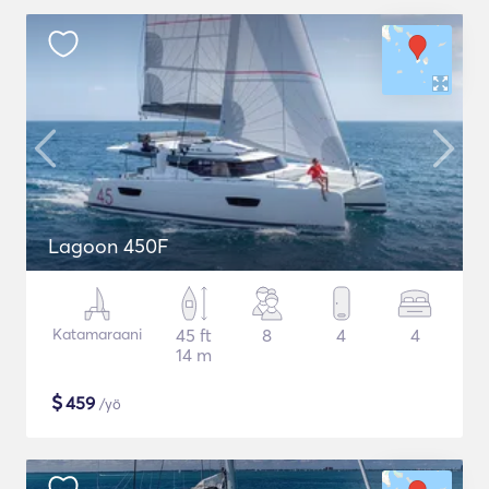
Lagoon 450F
Katamaraani
45 ft
8
4
4
14 m
$
459
/yö