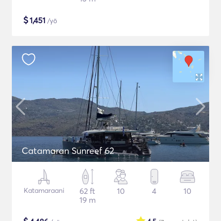
$
1,451
/yö
Catamaran Sunreef 62
Katamaraani
62 ft
10
4
10
19 m