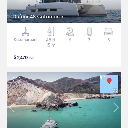
Dufour 48 Catamaran
Katamaraani
48 ft
6
3
3
15 m
$
2,470
/yö