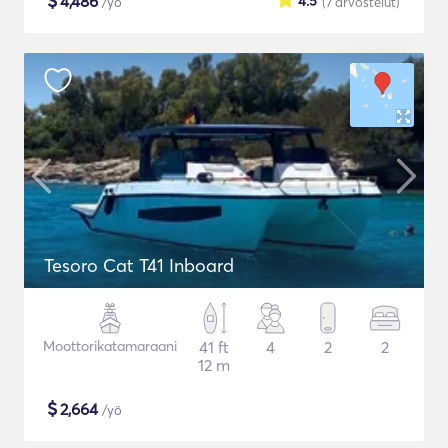
$
4,486
4.5
/yö
(7
arvostelut
)
Tesoro Cat T41 Inboard
Moottorikatamaraani
41 ft
4
2
2
12 m
$
2,664
/yö