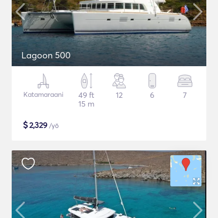
Lagoon 500
Katamaraani
49 ft
12
6
7
15 m
$
2,329
/yö