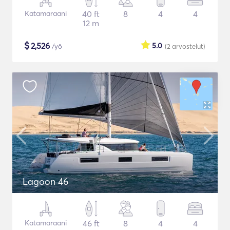
Katamaraani
40 ft
8
4
4
12 m
$
2,526
5.0
/yö
(2
arvostelut
)
Lagoon 46
Katamaraani
46 ft
8
4
4