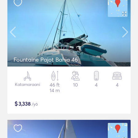
Fountaine Pajot Bahia 46
Katamaraani
46 ft
10
4
4
14 m
$
3,338
/yö