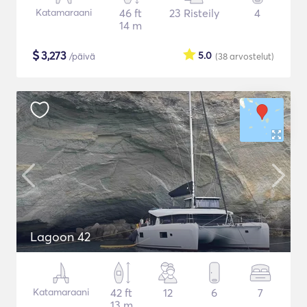
Katamaraani
46 ft
23 Risteily
4
14 m
$
3,273
5.0
/päivä
(38
arvostelut
)
Lagoon 42
Katamaraani
42 ft
12
6
7
13 m