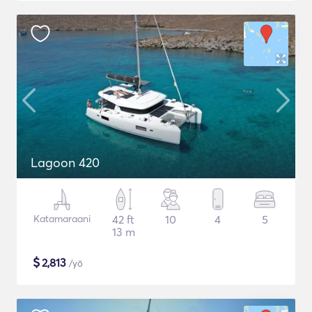
Lagoon 420
Katamaraani
42 ft
10
4
5
13 m
$
2,813
/yö