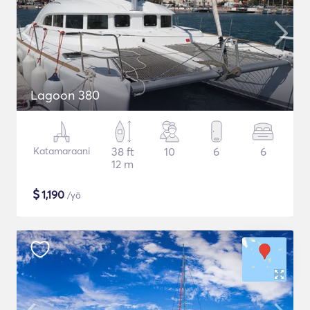
Lagoon 380
Katamaraani
38 ft
10
6
6
12 m
$
1,190
/yö