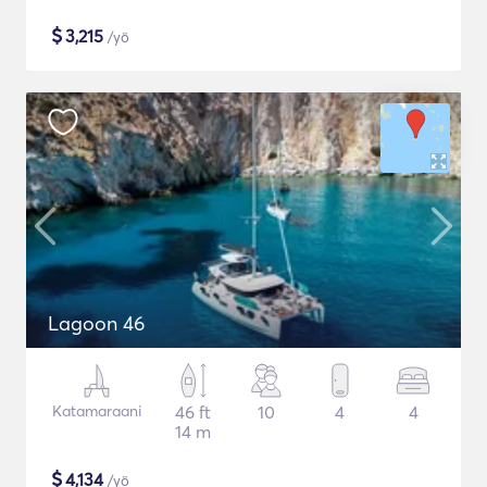
$
3,215
/yö
Lagoon 46
Katamaraani
46 ft
10
4
4
14 m
$
4,134
/yö