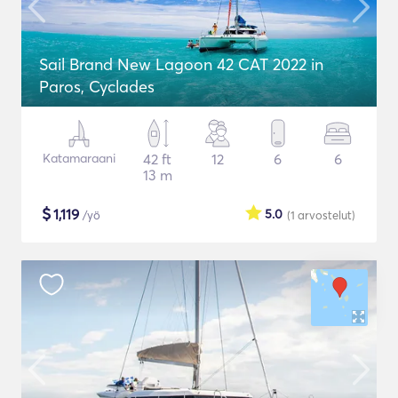
Sail Brand New Lagoon 42 CAT 2022 in
Paros, Cyclades
Katamaraani
42 ft
12
6
6
13 m
$
1,119
5.0
/yö
(1
arvostelut
)