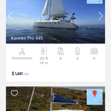
Kennex Pro 445
Katamaraani
45 ft
8
4
6
14 m
$
1,481
/yö