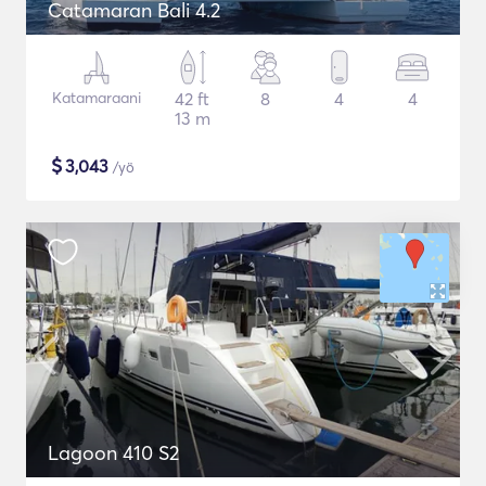
Catamaran Bali 4.2
Katamaraani
42 ft
8
4
4
13 m
$
3,043
/yö
Lagoon 410 S2