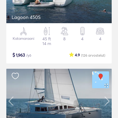
Lagoon 450S
Katamaraani
45 ft
8
4
4
14 m
$
1,963
4.9
/yö
(126
arvostelut
)