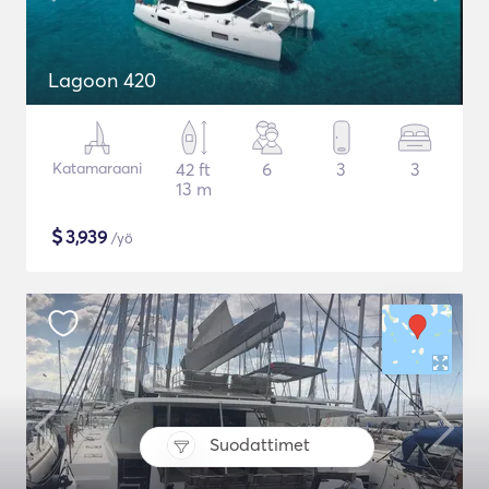
Lagoon 420
Katamaraani
42 ft
6
3
3
13 m
$
3,939
/yö
Suodattimet