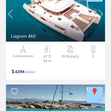
Lagoon 460
Katamaraani
47 ft
18 Risteily
3
14 m
$
4,594
/päivä