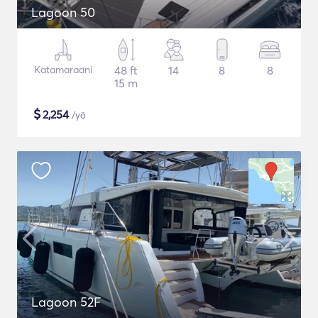
Lagoon 50
Katamaraani
48 ft
14
8
8
15 m
$
2,254
/yö
Lagoon 52F