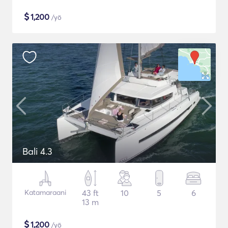
$
1,200
/yö
Bali 4.3
Katamaraani
43 ft
10
5
6
13 m
$
1,200
/yö