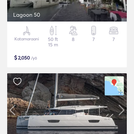
Lagoon 50
Katamaraani
50 ft
8
7
7
15 m
$
2,050
/yö