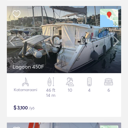
Lagoon 450F
Katamaraani
46 ft
10
4
6
14 m
$
3,100
/yö