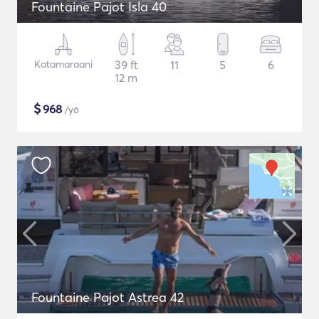
Fountaine Pajot Isla 40
Katamaraani
39 ft
11
5
6
12 m
$
968
/yö
Fountaine Pajot Astrea 42