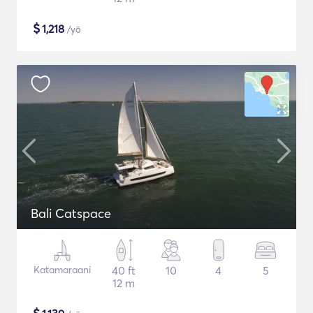
$
1,218
/yö
Bali Catspace
Katamaraani
40 ft
10
4
5
12 m