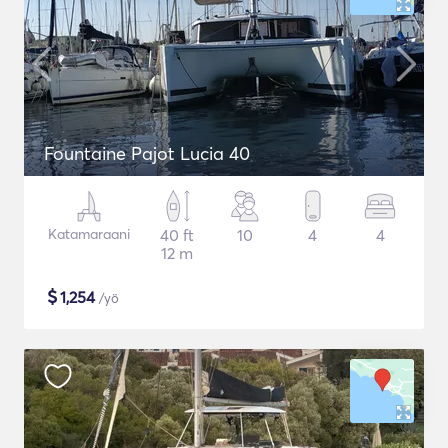
Fountaine Pajot Lucia 40
Katamaraani
40 ft
10
4
4
12 m
$
1,254
/yö