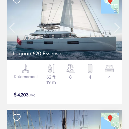
Lagoon 620 Essense
Katamaraani
62 ft
8
4
4
19 m
$
4,203
/yö