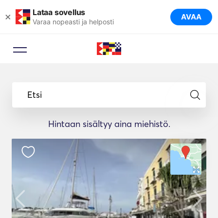
Lataa sovellus
×
AVAA
Varaa nopeasti ja helposti
Etsi
Hintaan sisältyy aina miehistö.