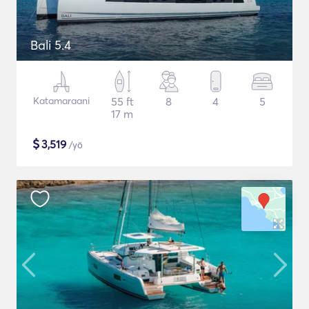
Bali 5.4
Katamaraani
55 ft
8
4
5
17 m
$
3,519
/yö