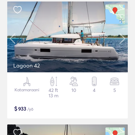
Lagoon 42
Katamaraani
42 ft
10
4
5
13 m
$
933
/yö