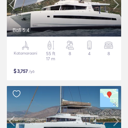
Bali 5.4
Katamaraani
55 ft
8
4
8
17 m
$
3,757
/yö