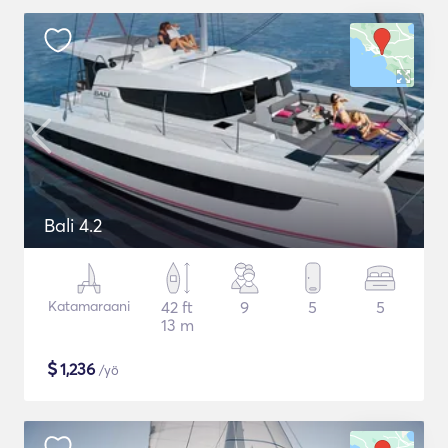
Bali 4.2
Katamaraani
42 ft
9
5
5
13 m
$
1,236
/yö