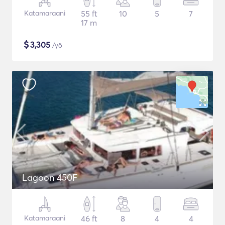
Katamaraani
55 ft
10
5
7
17 m
$
3,305
/yö
Lagoon 450F
Katamaraani
46 ft
8
4
4