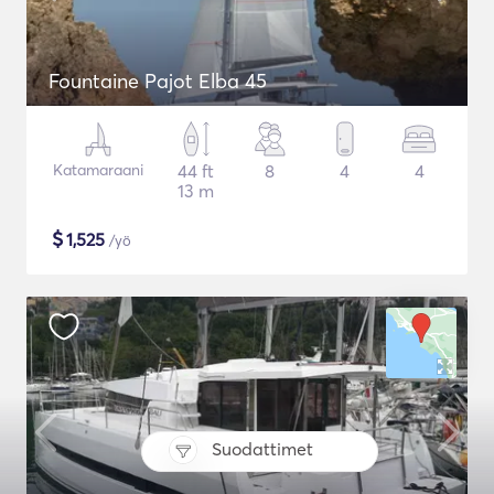
Fountaine Pajot Elba 45
Katamaraani
44 ft
8
4
4
13 m
$
1,525
/yö
Suodattimet