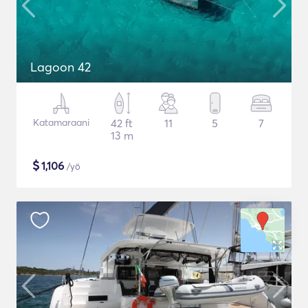
Lagoon 42
Katamaraani
42 ft
11
5
7
13 m
$
1,106
/yö