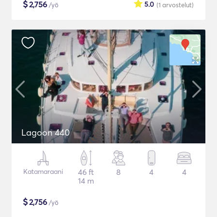
$
2,756
5.0
/yö
(1
arvostelut
)
Lagoon 440
Katamaraani
46 ft
8
4
4
14 m
$
2,756
/yö