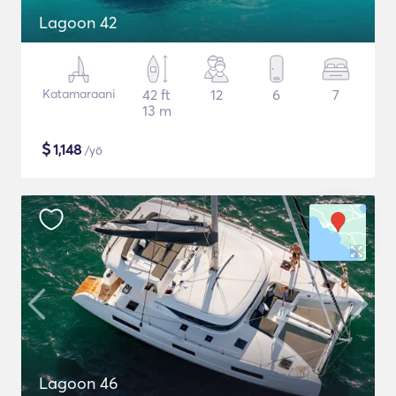
Lagoon 42
Katamaraani
42 ft
12
6
7
13 m
$
1,148
/yö
Lagoon 46