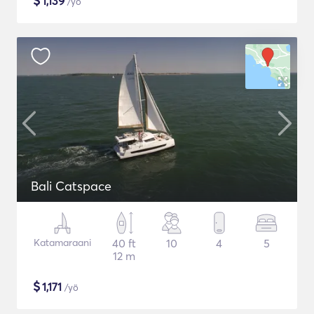
$
1,139
/yö
Bali Catspace
Katamaraani
40 ft
10
4
5
12 m
$
1,171
/yö