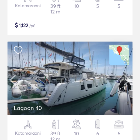
Katamaraani
39 ft
10
5
5
12 m
$
1,122
/yö
Lagoon 40
Katamaraani
39 ft
10
6
6
12 m