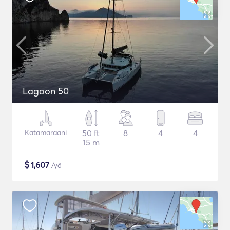
Lagoon 50
Katamaraani
50 ft
8
4
4
15 m
$
1,607
/yö