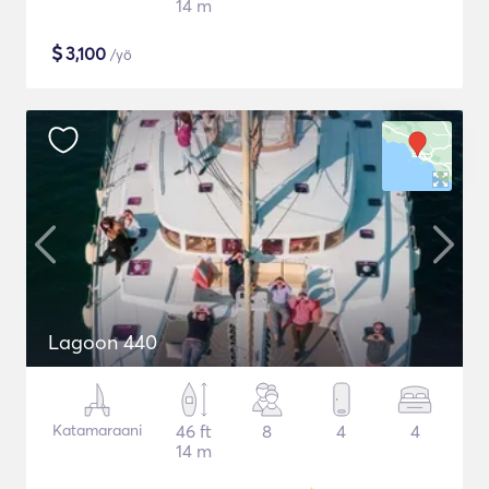
14 m
$
3,100
/yö
Lagoon 440
Katamaraani
46 ft
8
4
4
14 m