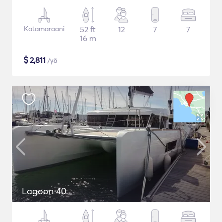
Katamaraani
52 ft
12
7
7
16 m
$
2,811
/yö
Lagoon 40