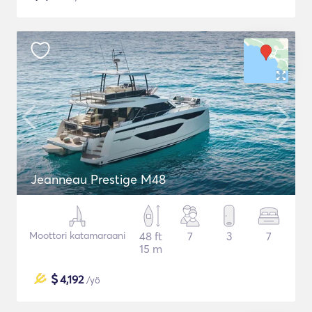
Jeanneau Prestige M48
Moottori katamaraani
48 ft
7
3
7
15 m
$
4,192
/yö