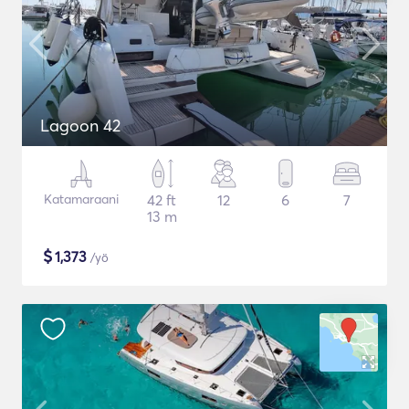
Lagoon 42
Katamaraani
42 ft
12
6
7
13 m
$
1,373
/yö