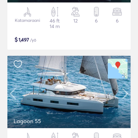
Katamaraani
46 ft
12
6
6
14 m
$
1,497
/yö
Lagoon 55