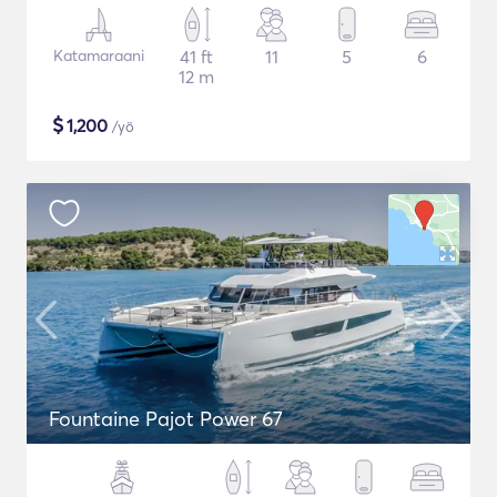
Katamaraani
41 ft
11
5
6
12 m
$
1,200
/yö
Fountaine Pajot Power 67