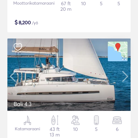
Moottorikatamaraani
67 ft
10
5
5
20 m
$
8,200
/yö
Bali 4.3
Katamaraani
43 ft
10
5
6
13 m