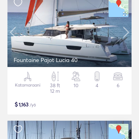
Fountaine Pajot Lucia 40
Katamaraani
38 ft
10
4
6
12 m
$
1,163
/yö