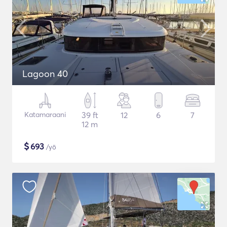
Lagoon 40
Katamaraani
39 ft
12
6
7
12 m
$
693
/yö