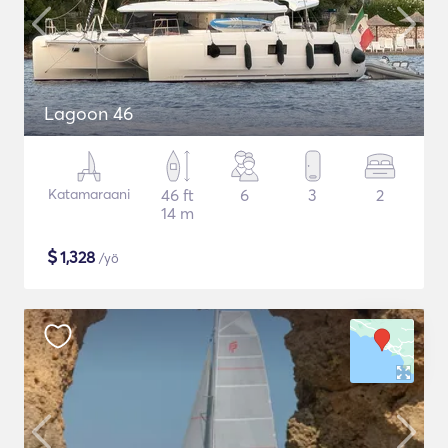
Lagoon 46
Katamaraani
46 ft
6
3
2
14 m
$
1,328
/yö