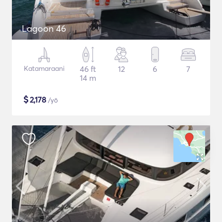
Lagoon 46
Katamaraani
46 ft
12
6
7
14 m
$
2,178
/yö