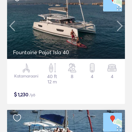
Fountaine Pajot Isla 40
Katamaraani
40 ft
8
4
4
12 m
$
1,230
/yö