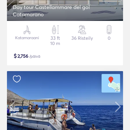
Day tour Castellammare del gol
Catamarano
Katamaraani
33 ft
36 Risteily
0
10 m
$
2,756
/päivä