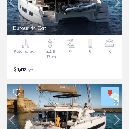
Dufour 44 Cat
Katamaraani
44 ft
9
5
5
13 m
$
1,412
/yö