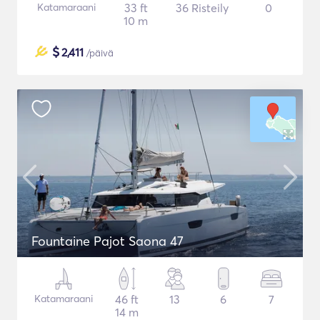
Katamaraani
33 ft
36 Risteily
0
10 m
$
2,411
/päivä
Fountaine Pajot Saona 47
Katamaraani
46 ft
13
6
7
14 m