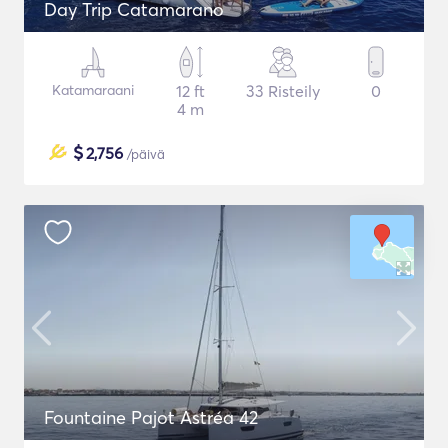
Day Trip Catamarano
Katamaraani
12 ft
33 Risteily
0
4 m
$
2,756
/päivä
Fountaine Pajot Astréa 42