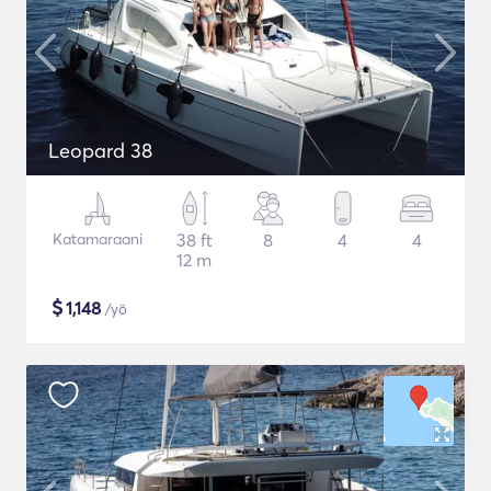
Leopard 38
Katamaraani
38 ft
8
4
4
12 m
$
1,148
/yö