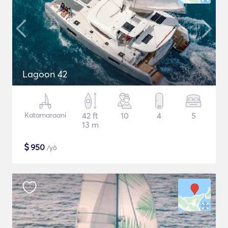
Lagoon 42
Katamaraani
42 ft
10
4
5
13 m
$
950
/yö