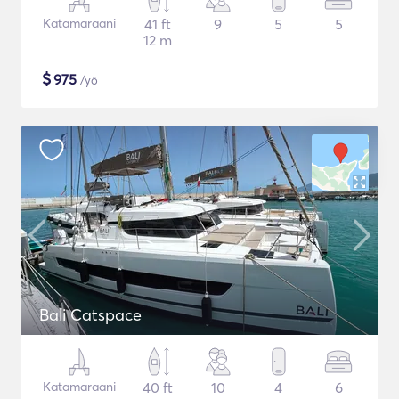
Katamaraani
41 ft
9
5
5
12 m
$
975
/yö
Bali Catspace
Katamaraani
40 ft
10
4
6