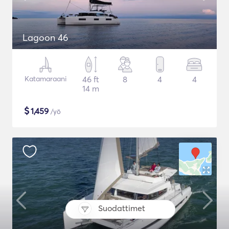
Lagoon 46
Katamaraani
46 ft
8
4
4
14 m
$
1,459
/yö
Suodattimet