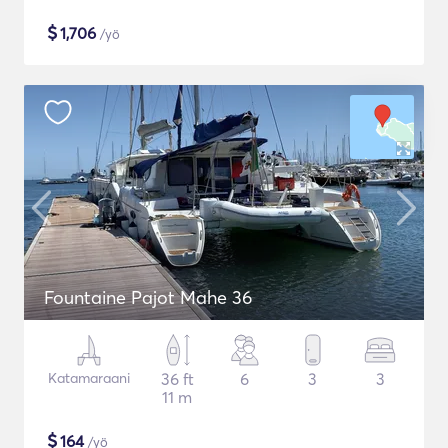
$
1,706
/yö
Fountaine Pajot Mahe 36
Katamaraani
36 ft
6
3
3
11 m
$
164
/yö