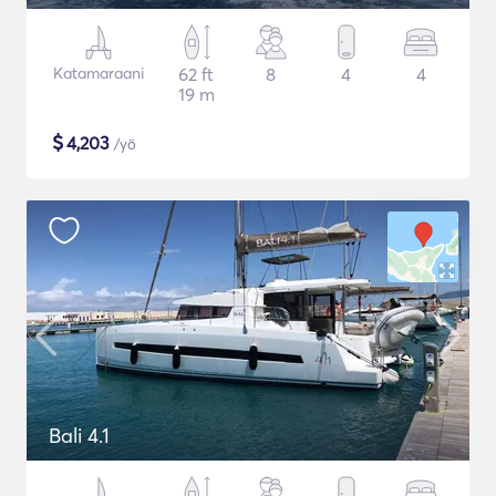
Katamaraani
62 ft
8
4
4
19 m
$
4,203
/yö
Bali 4.1