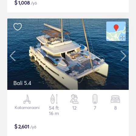
$
1,008
/yö
Bali 5.4
Katamaraani
54 ft
12
7
8
16 m
$
2,601
/yö