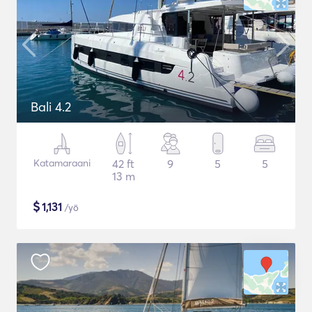
Bali 4.2
Katamaraani
42 ft
9
5
5
13 m
$
1,131
/yö