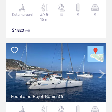
Katamaraani
49 ft
10
5
5
15 m
$
1,820
/yö
Fountaine Pajot Bahia 46