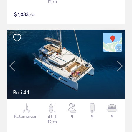
12 m
$
1,033
/yö
Bali 4.1
Katamaraani
41 ft
9
5
5
12 m