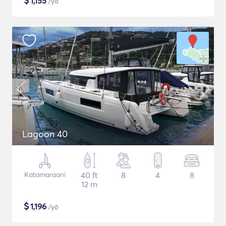
$
1,155
/yö
Lagoon 40
Katamaraani
40 ft
8
4
8
12 m
$
1,196
/yö