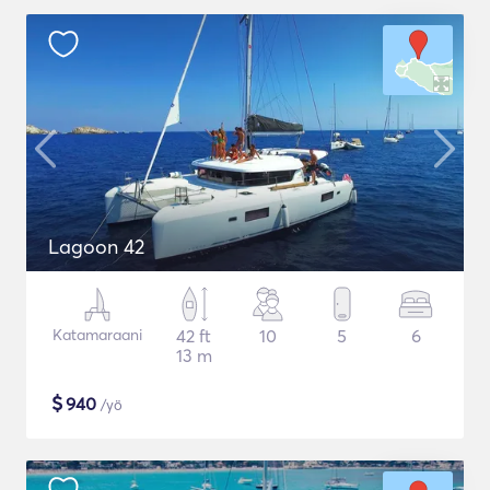
Lagoon 42
Katamaraani
42 ft
10
5
6
13 m
$
940
/yö