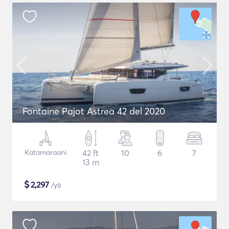
Fontaine Pajot Astrea 42 del 2020
Katamaraani
42 ft
10
6
7
13 m
$
2,297
/yö