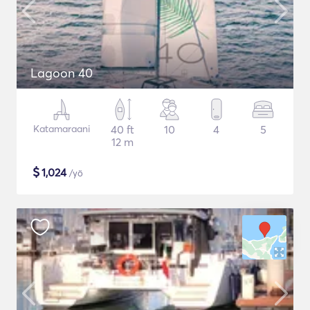
Lagoon 40
Katamaraani
40 ft
10
4
5
12 m
$
1,024
/yö