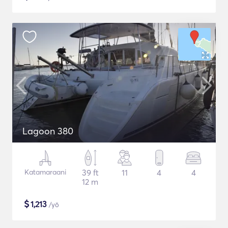
Lagoon 380
Katamaraani
39 ft
11
4
4
12 m
$
1,213
/yö