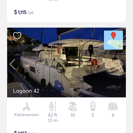
$
1,115
/yö
Lagoon 42
Katamaraani
42 ft
10
5
6
13 m