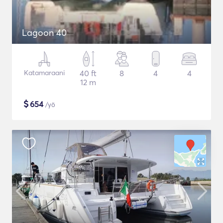
Lagoon 40
Katamaraani
40 ft
8
4
4
12 m
$
654
/yö