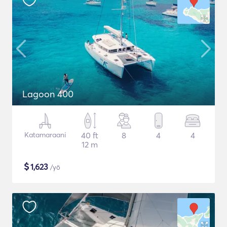
Lagoon 400
Katamaraani
40 ft
8
4
4
12 m
$
1,623
/yö