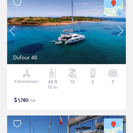
Dufour 48
Katamaraani
48 ft
10
5
5
15 m
$
1,780
/yö