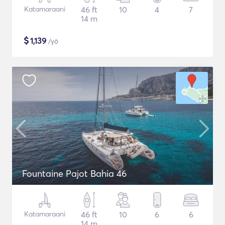
Katamaraani
46 ft
10
4
7
14 m
$
1,139
/yö
Fountaine Pajot Bahia 46
Katamaraani
46 ft
10
6
6
14 m