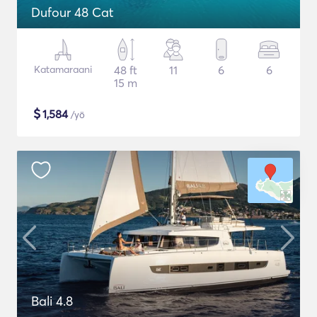
Dufour 48 Cat
Katamaraani
48 ft
11
6
6
15 m
$
1,584
/yö
Bali 4.8