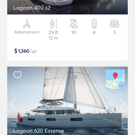
Lagoon 400 s2
Katamaraani
39 ft
10
4
5
12 m
$
1,360
/yö
Lagoon 620 Essense