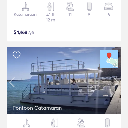
Katamaraani
41 ft
11
5
6
12 m
$
1,468
/yö
Pontoon Catamaran