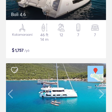
Bali 4.6
Katamaraani
46 ft
12
7
7
14 m
$
1,757
/yö