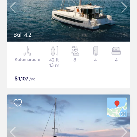
Bali 4.2
Katamaraani
42 ft
8
4
4
13 m
$
1,107
/yö