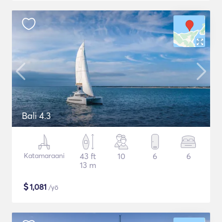
Bali 4.3
Katamaraani
43 ft
10
6
6
13 m
$
1,081
/yö