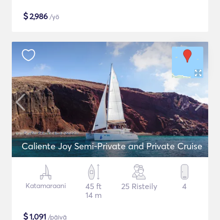
$
2,986
/yö
Caliente Joy Semi-Private and Private Cruise
Katamaraani
45 ft
25 Risteily
4
14 m
$
1,091
/päivä