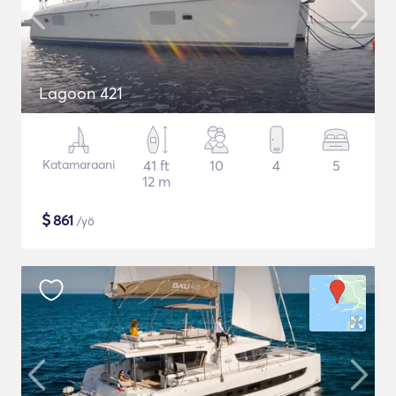
Lagoon 421
Katamaraani
41 ft
10
4
5
12 m
$
861
/yö