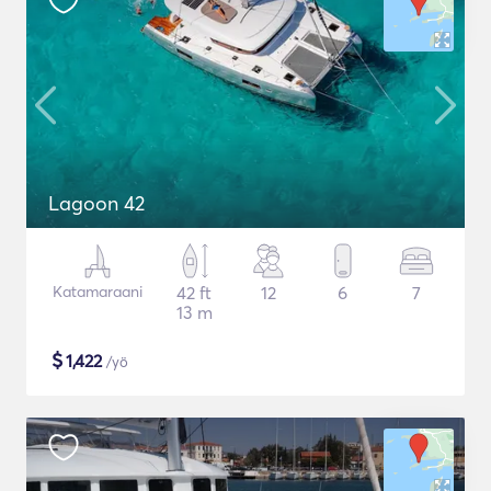
Lagoon 42
Katamaraani
42 ft
12
6
7
13 m
$
1,422
/yö