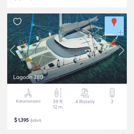
Lagoon 380
Katamaraani
39 ft
4 Risteily
3
12 m
$
1,395
/päivä