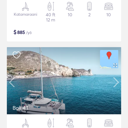
Katamaraani
40 ft
10
2
10
12 m
$
885
/yö
Bali 4.1