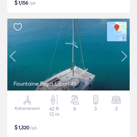
$
1,156
/yö
Fountaine Pajot Lipari 41
Katamaraani
42 ft
6
3
3
13 m
$
1,320
/yö