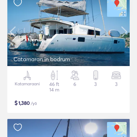
Catamaran in bodrum
Katamaraani
46 ft
6
3
3
14 m
$
1,380
/yö