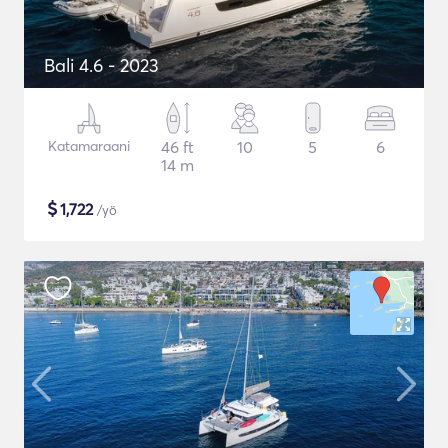
Bali 4.6 - 2023
Katamaraani
46 ft
10
5
6
14 m
$
1,722
/yö