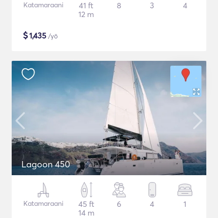
Katamaraani
41 ft
8
3
4
12 m
$
1,435
/yö
Lagoon 450
Katamaraani
45 ft
6
4
1
14 m