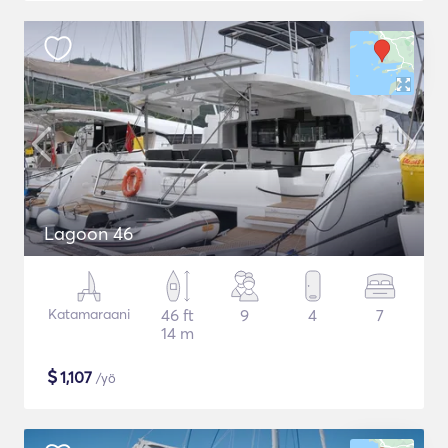
Lagoon 46
Katamaraani
46 ft
9
4
7
14 m
$
1,107
/yö