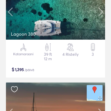
Lagoon 380
Katamaraani
39 ft
4 Risteily
3
12 m
$
1,395
/päivä