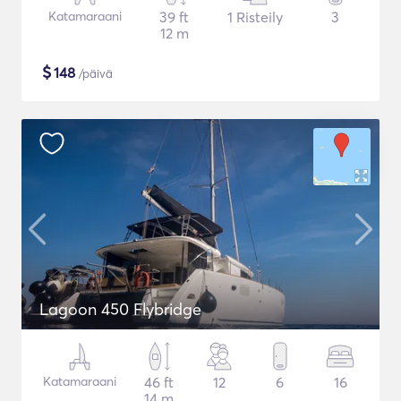
Katamaraani
39 ft
1 Risteily
3
12 m
$
148
/päivä
Lagoon 450 Flybridge
Katamaraani
46 ft
12
6
16
14 m