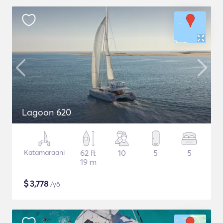
Lagoon 620
Katamaraani
62 ft
10
5
5
19 m
$
3,778
/yö