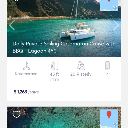
Daily Private Sailing Catamaran Cruise with
BBQ - Lagoon 450
Katamaraani
45 ft
20 Risteily
4
14 m
$
1,263
/päivä