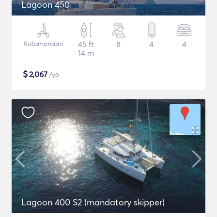
Lagoon 450
Katamaraani
45 ft
8
4
4
14 m
$
2,067
/yö
Lagoon 400 S2 (mandatory skipper)