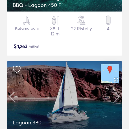
BBQ - Lagoon 450 F
Katamaraani
38 ft
22 Risteily
4
12 m
$
1,263
/päivä
Lagoon 380