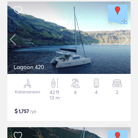
Lagoon 420
Katamaraani
42 ft
4
4
2
13 m
$
1,757
/yö