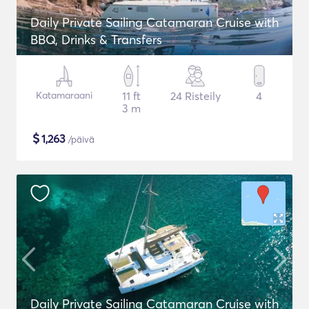
Daily Private Sailing Catamaran Cruise with
BBQ, Drinks & Transfers
Katamaraani
11 ft
24 Risteily
4
3 m
$
1,263
/päivä
Daily Private Sailing Catamaran Cruise with