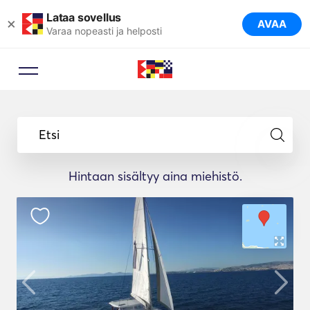
Lataa sovellus
×
AVAA
Varaa nopeasti ja helposti
Etsi
Hintaan sisältyy aina miehistö.