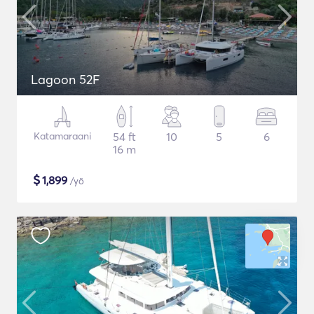
Lagoon 52F
Katamaraani
54 ft
10
5
6
16 m
$
1,899
/yö