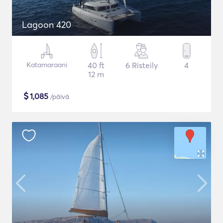
Lagoon 420
Katamaraani
40 ft
6 Risteily
4
12 m
$
1,085
/päivä