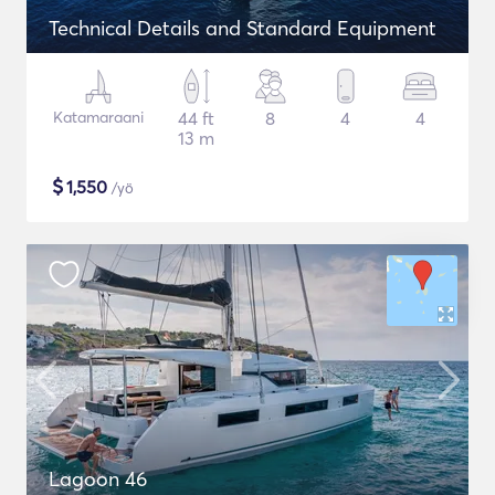
Technical Details and Standard Equipment
Katamaraani
44 ft
8
4
4
13 m
$
1,550
/yö
Lagoon 46