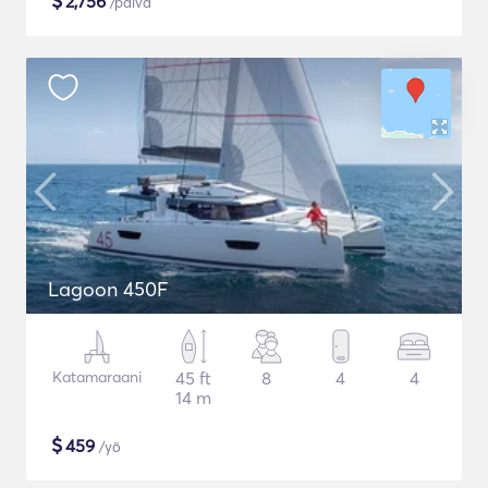
$
2,756
/päivä
Lagoon 450F
Katamaraani
45 ft
8
4
4
14 m
$
459
/yö