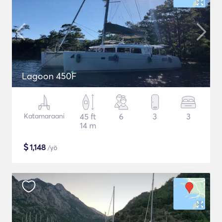
Lagoon 450F
Katamaraani
45 ft
6
3
3
14 m
$
1,148
/yö