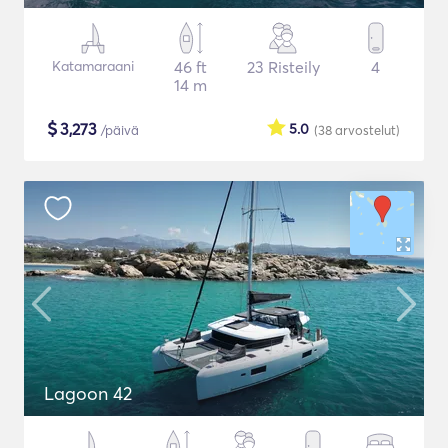
Katamaraani
46 ft
23 Risteily
4
14 m
$
3,273
5.0
/päivä
(38
arvostelut
)
Lagoon 42