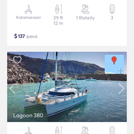
Katamaraani
39 ft
1 Risteily
3
12 m
$
137
/päivä
Lagoon 380