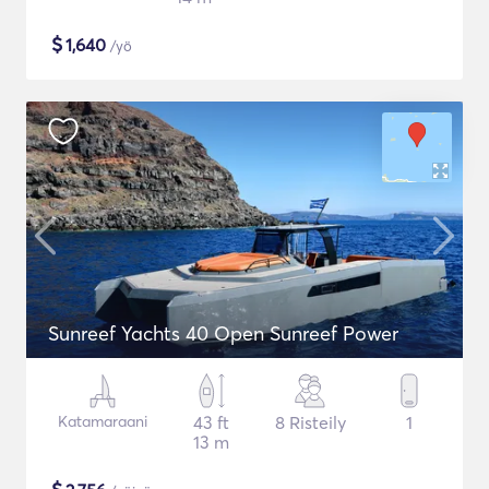
$
1,640
/yö
Sunreef Yachts 40 Open Sunreef Power
Katamaraani
43 ft
8 Risteily
1
13 m