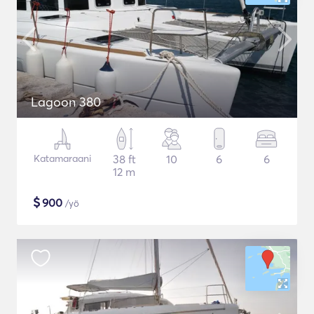
Lagoon 380
Katamaraani
38 ft
10
6
6
12 m
$
900
/yö