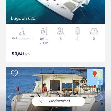
Lagoon 620
Katamaraani
66 ft
8
4
5
20 m
$
3,841
/yö
Suodattimet