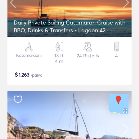
Daily Private Sailing Catamaran Cruise with
BBQ, Drinks & Transfers - Lagoon 42
Katamaraani
13 ft
24 Risteily
4
4 m
$
1,263
/päivä