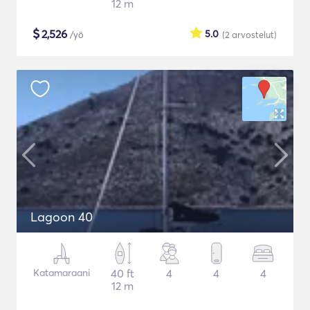
12 m
$
2,526
5.0
/yö
(2
arvostelut
)
Lagoon 40
Katamaraani
40 ft
4
4
4
12 m