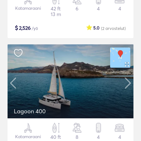
Katamaraani
42 ft
6
4
4
13 m
$
2,526
5.0
/yö
(2
arvostelut
)
Lagoon 400
Katamaraani
40 ft
8
4
4