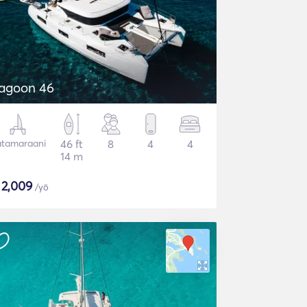
agoon 46
tamaraani
46 ft
8
4
4
14 m
$
2,009
/yö