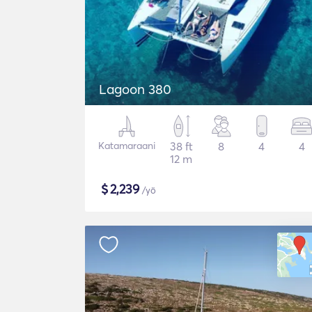
Lagoon 380
Katamaraani
38 ft
8
4
4
12 m
$
2,239
/yö