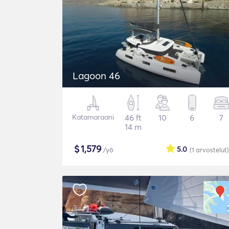
Lagoon 46
Katamaraani
46 ft
10
6
7
14 m
$
1,579
5.0
/yö
(1
arvostelut
)