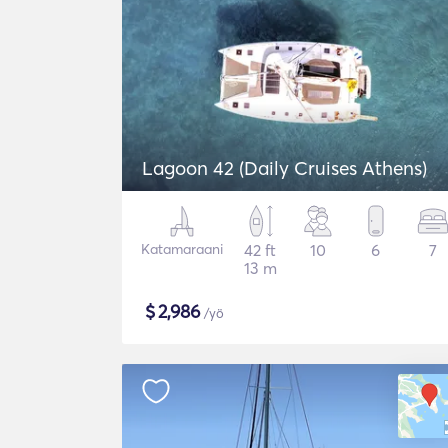
Lagoon 42 (Daily Cruises Athens)
Katamaraani
42 ft
10
6
7
13 m
$
2,986
/yö