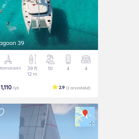
agoon 39
tamaraani
39 ft
10
4
4
12 m
$
1,110
2.9
/yö
(2
arvostelut
)