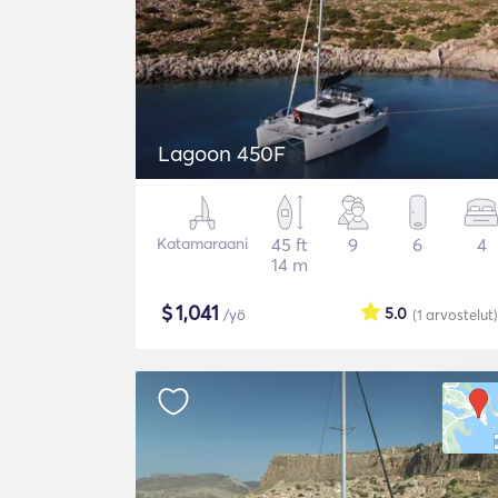
Lagoon 450F
Katamaraani
45 ft
9
6
4
14 m
$
1,041
5.0
/yö
(1
arvostelut
)