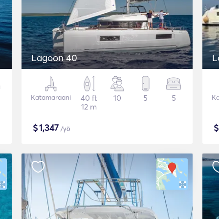
Lagoon 40
L
Katamaraani
40 ft
10
5
5
Ka
12 m
$
1,347
/yö