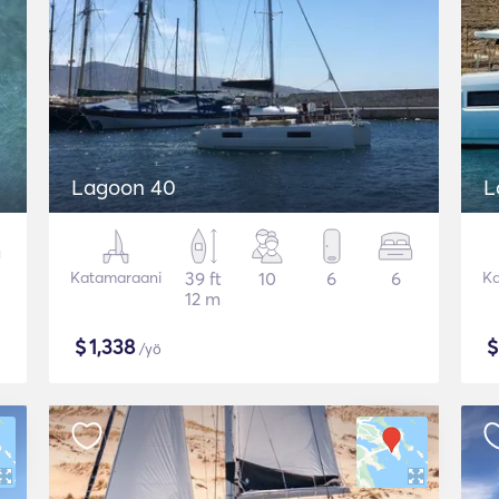
Lagoon 40
L
Katamaraani
39 ft
10
6
6
Ka
12 m
$
1,338
/yö