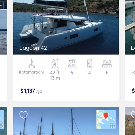
Lagoon 42
L
Katamaraani
42 ft
9
4
6
Ka
13 m
$
1,137
/yö