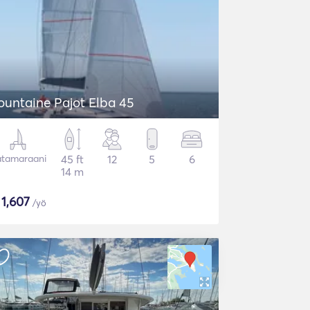
ountaine Pajot Elba 45
tamaraani
45 ft
12
5
6
14 m
$
1,607
/yö