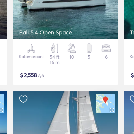
Bali 5.4 Open Space
T
Katamaraani
54 ft
10
5
6
Ka
16 m
$
2,558
/yö