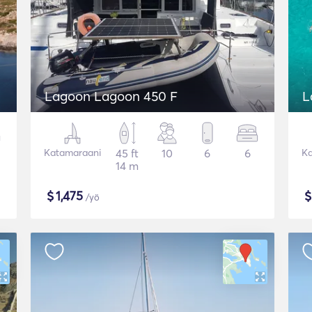
Lagoon Lagoon 450 F
L
Katamaraani
45 ft
10
6
6
Ka
14 m
$
1,475
/yö