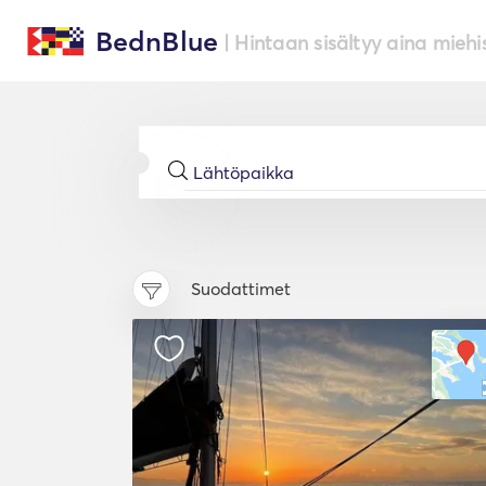
BednBlue
| Hintaan sisältyy aina miehi
Suodattimet