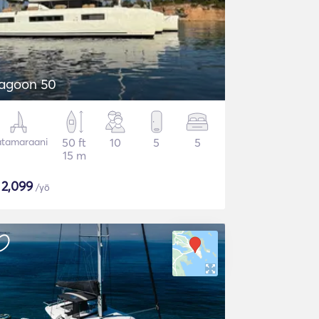
agoon 50
tamaraani
50 ft
10
5
5
15 m
$
2,099
/yö