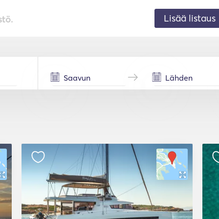
Lisää listaus
stö.