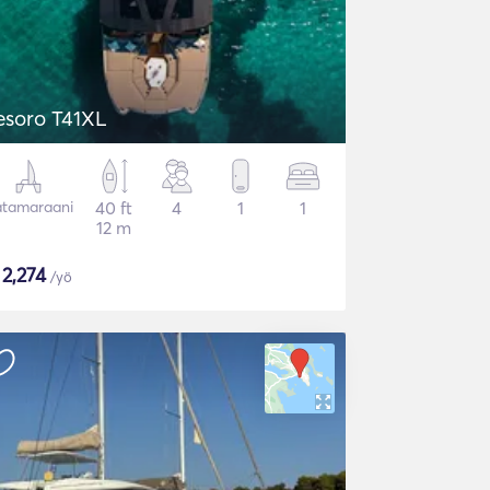
esoro T41XL
tamaraani
40 ft
4
1
1
12 m
$
2,274
/yö