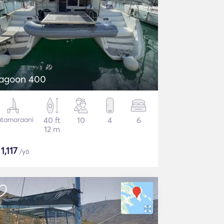
agoon 400
tamaraani
40 ft
10
4
6
12 m
$
1,117
/yö