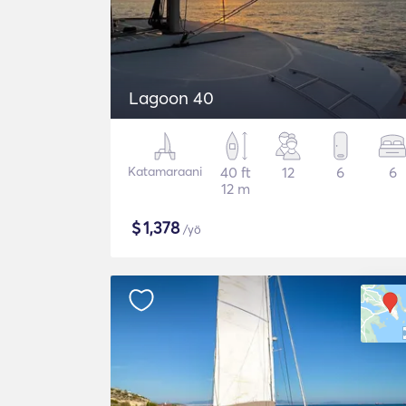
Lagoon 40
Katamaraani
40 ft
12
6
6
12 m
$
1,378
/yö