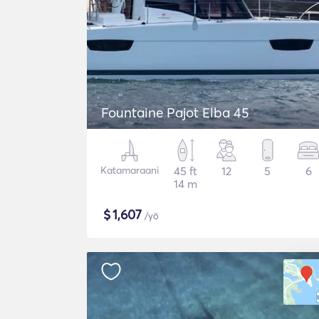
Fountaine Pajot Elba 45
Katamaraani
45 ft
12
5
6
14 m
$
1,607
/yö