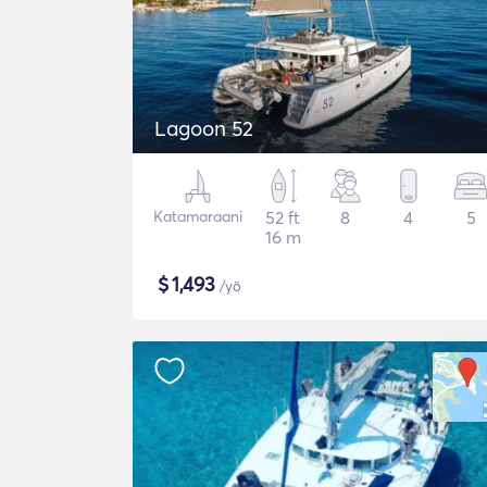
Lagoon 52
Katamaraani
52 ft
8
4
5
16 m
$
1,493
/yö