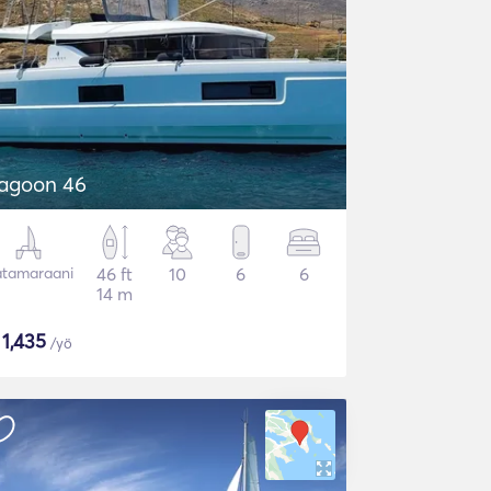
agoon 46
tamaraani
46 ft
10
6
6
14 m
$
1,435
/yö