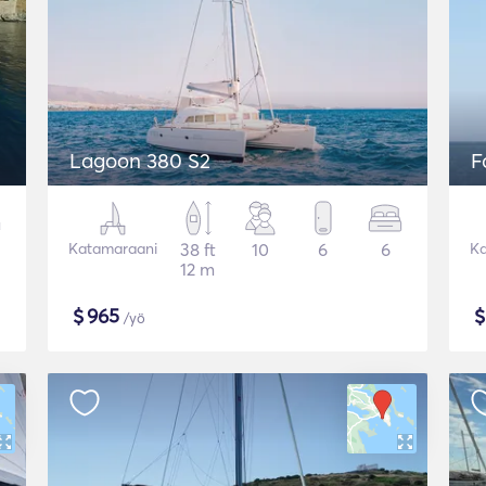
Lagoon 380 S2
F
Katamaraani
38 ft
10
6
6
Ka
12 m
$
965
/yö