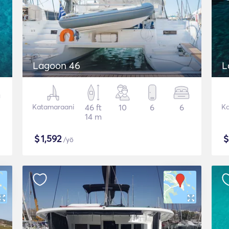
Lagoon 46
L
Katamaraani
46 ft
10
6
6
Ka
14 m
$
1,592
/yö