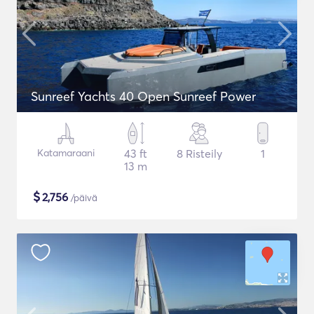
Sunreef Yachts 40 Open Sunreef Power
Katamaraani
43 ft
8 Risteily
1
13 m
$
2,756
/päivä