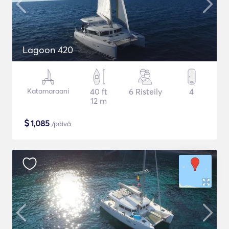
Lagoon 420
Katamaraani
40 ft
6 Risteily
4
12 m
$
1,085
/päivä