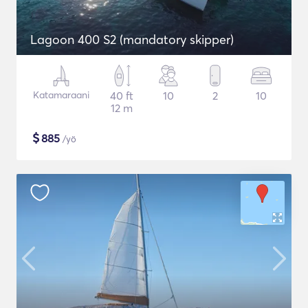
Lagoon 400 S2 (mandatory skipper)
Katamaraani
40 ft
10
2
10
12 m
$
885
/yö