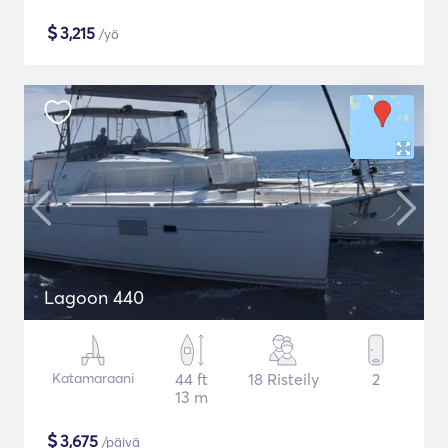
$
3,215
/yö
Lagoon 440
Katamaraani
44 ft
18 Risteily
2
13 m
$
3,675
/päivä