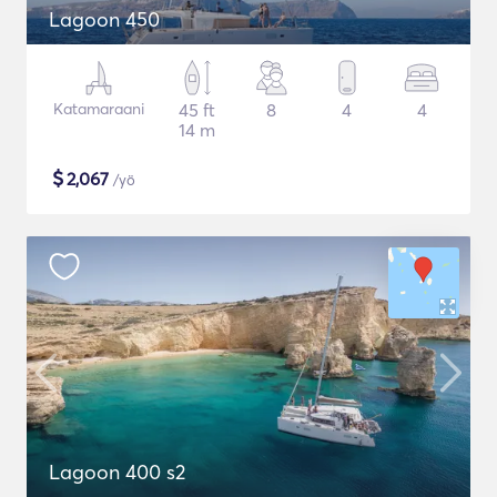
Lagoon 450
Katamaraani
45 ft
8
4
4
14 m
$
2,067
/yö
Lagoon 400 s2