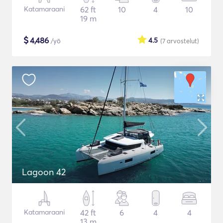
Katamaraani
62 ft
10
4
10
19 m
$
4,486
4.5
/yö
(7
arvostelut
)
Lagoon 42
Katamaraani
42 ft
6
4
4
13 m