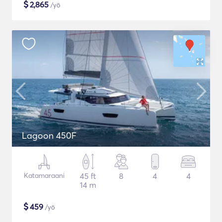
$
2,865
/yö
Lagoon 450F
Katamaraani
45 ft
8
4
4
14 m
$
459
/yö