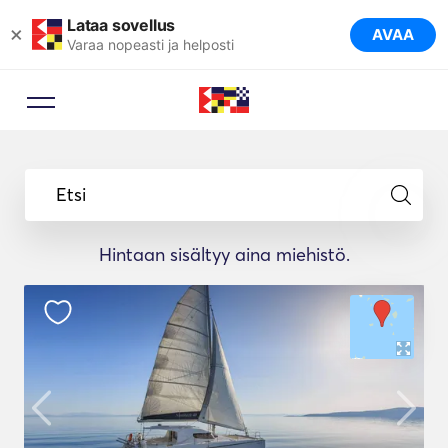
Lataa sovellus
×
AVAA
Varaa nopeasti ja helposti
Etsi
Hintaan sisältyy aina miehistö.