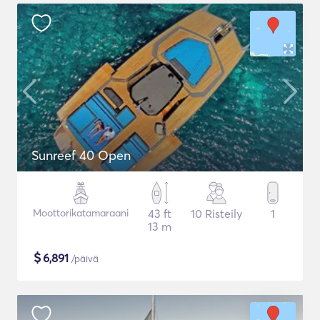
Sunreef 40 Open
Moottorikatamaraani
43 ft
10 Risteily
1
13 m
$
6,891
/päivä