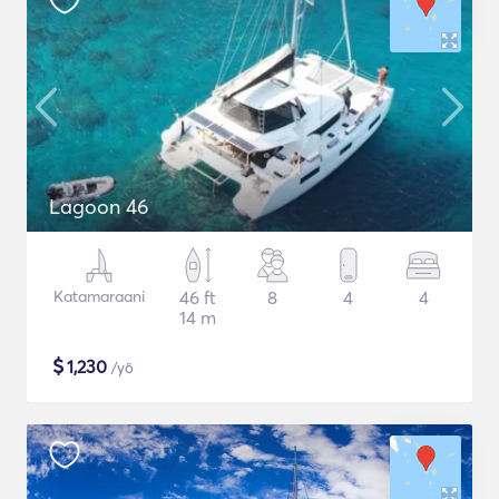
Lagoon 46
Katamaraani
46 ft
8
4
4
14 m
$
1,230
/yö