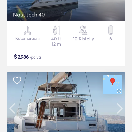
Nautitech 40
Katamaraani
40 ft
10 Risteily
6
12 m
$
2,986
/päivä