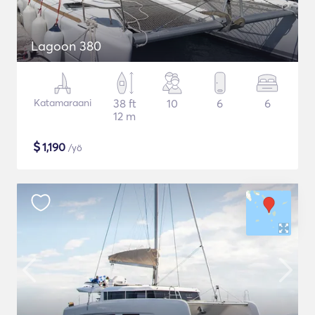
Lagoon 380
Katamaraani
38 ft
10
6
6
12 m
$
1,190
/yö