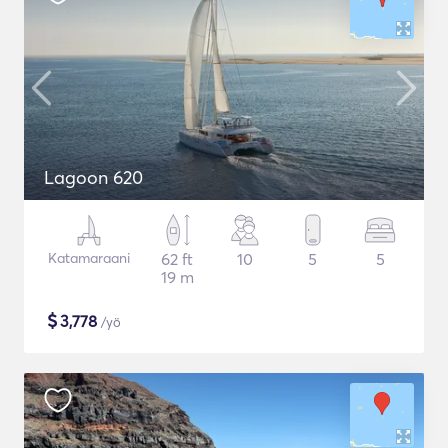
Lagoon 620
Katamaraani
62 ft
10
5
5
19 m
$
3,778
/yö