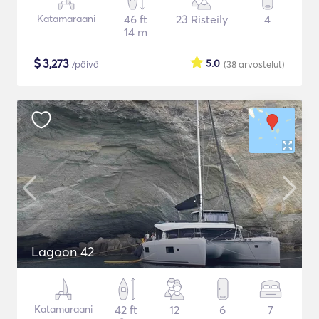
Katamaraani
46 ft
23 Risteily
4
14 m
$
3,273
5.0
/päivä
(38
arvostelut
)
Lagoon 42
Katamaraani
42 ft
12
6
7