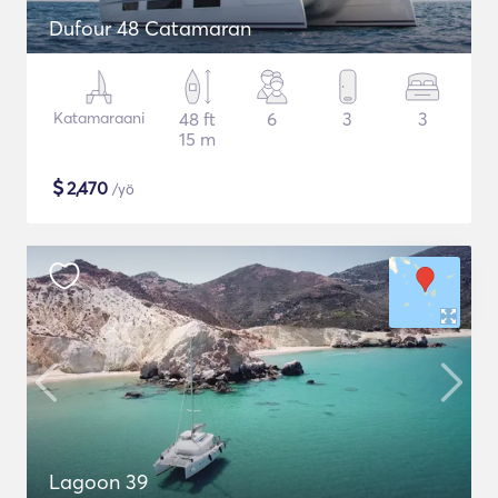
Dufour 48 Catamaran
Katamaraani
48 ft
6
3
3
15 m
$
2,470
/yö
Lagoon 39