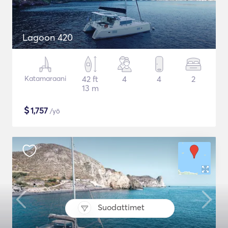
Lagoon 420
Katamaraani
42 ft
4
4
2
13 m
$
1,757
/yö
Suodattimet