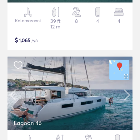
Katamaraani
39 ft
8
4
4
12 m
$
1,065
/yö
Lagoon 46