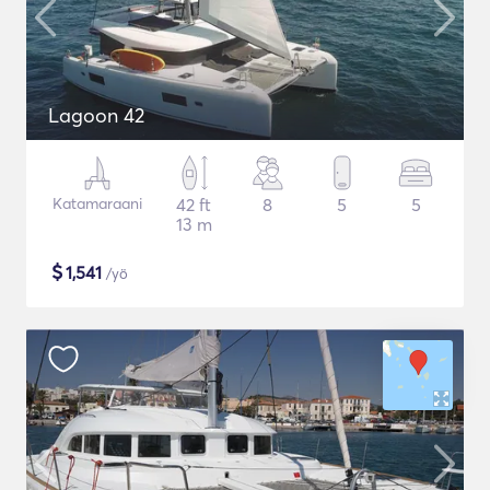
Lagoon 42
Katamaraani
42 ft
8
5
5
13 m
$
1,541
/yö