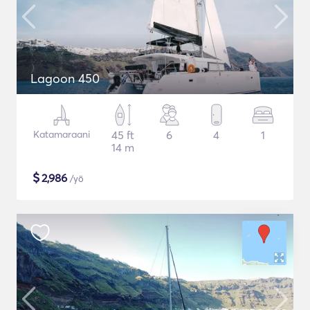
Lagoon 450
Katamaraani
45 ft
6
4
1
14 m
$
2,986
/yö