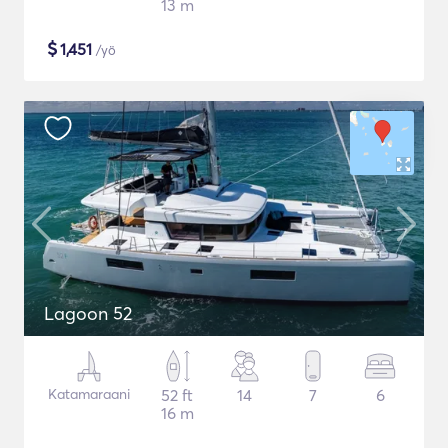
13 m
$
1,451
/yö
Lagoon 52
Katamaraani
52 ft
14
7
6
16 m