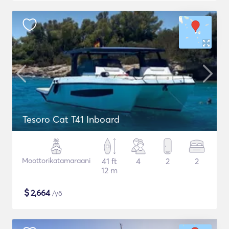
Tesoro Cat T41 Inboard
Moottorikatamaraani
41 ft
4
2
2
12 m
$
2,664
/yö