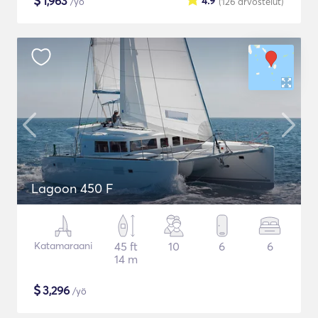
$
1,963
4.9
/yö
(126
arvostelut
)
Lagoon 450 F
Katamaraani
45 ft
10
6
6
14 m
$
3,296
/yö