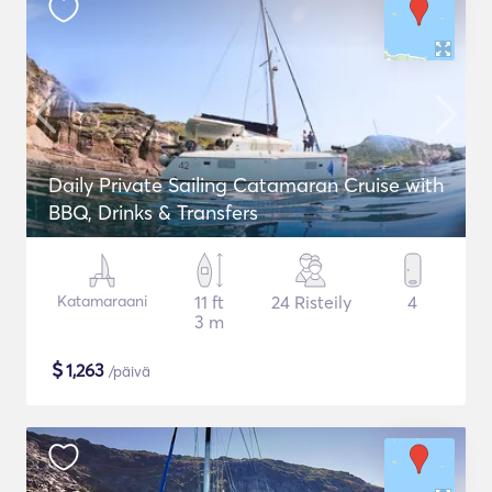
Daily Private Sailing Catamaran Cruise with
BBQ, Drinks & Transfers
Katamaraani
11 ft
24 Risteily
4
3 m
$
1,263
/päivä