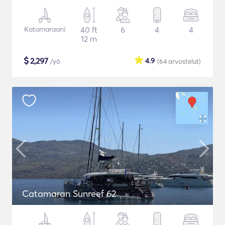
Katamaraani
40 ft
6
4
4
12 m
$
2,297
4.9
/yö
(64
arvostelut
)
Catamaran Sunreef 62