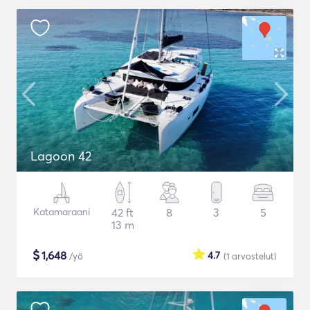
Lagoon 42
Katamaraani
42 ft
8
3
5
13 m
$
1,648
4.7
/yö
(1
arvostelut
)