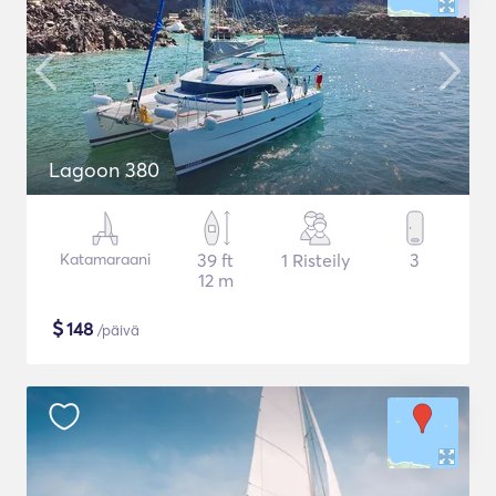
Lagoon 380
Katamaraani
39 ft
1 Risteily
3
12 m
$
148
/päivä