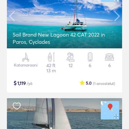
Sail Brand New Lagoon 42 CAT 2022 in
Paros, Cyclades
Katamaraani
42 ft
12
6
6
13 m
$
1,119
5.0
/yö
(1
arvostelut
)