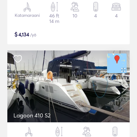
Katamaraani
46 ft
10
4
4
14 m
$
4,134
/yö
Lagoon 410 S2