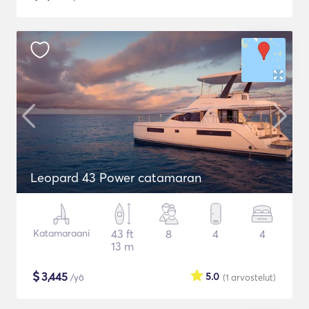
Leopard 43 Power catamaran
Katamaraani
43 ft
8
4
4
13 m
$
3,445
5.0
/yö
(1
arvostelut
)