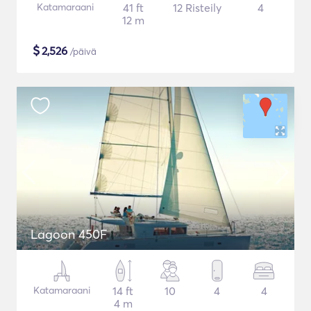
Katamaraani
41 ft
12 Risteily
4
12 m
$
2,526
/päivä
Lagoon 450F
Katamaraani
14 ft
10
4
4
4 m