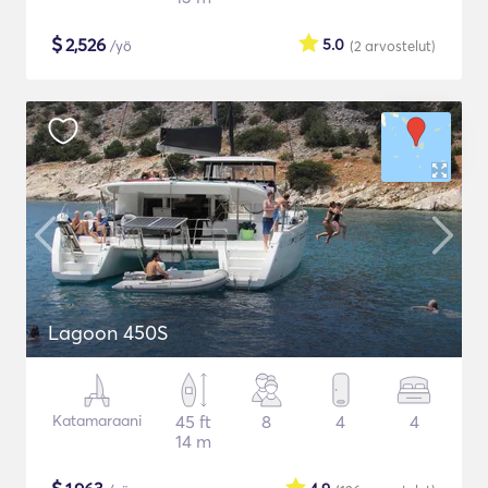
$
2,526
5.0
/yö
(2
arvostelut
)
Lagoon 450S
Katamaraani
45 ft
8
4
4
14 m