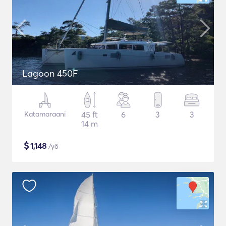
Lagoon 450F
Katamaraani
45 ft
6
3
3
14 m
$
1,148
/yö