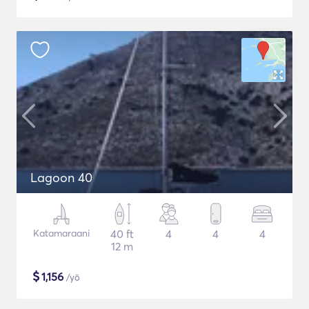
Lagoon 40
Katamaraani
40 ft
4
4
4
12 m
$
1,156
/yö