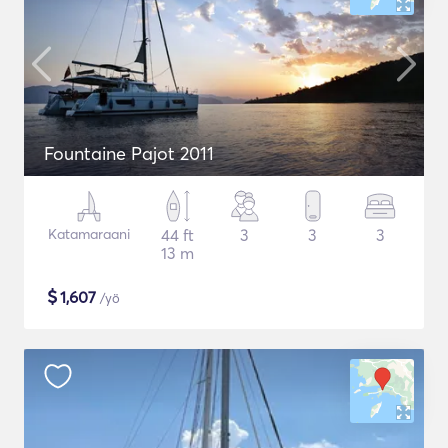
Fountaine Pajot 2011
Katamaraani
44 ft
3
3
3
13 m
$
1,607
/yö