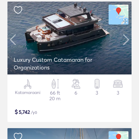
Luxury Custom Catamaran for
Organizations
Katamaraani
66 ft
6
3
3
20 m
$
5,742
/yö