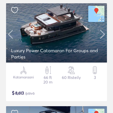
Luxury Power Catamaran For Groups and
Parties
Katamaraani
66 ft
60 Risteily
3
20 m
$
8,613
/päivä