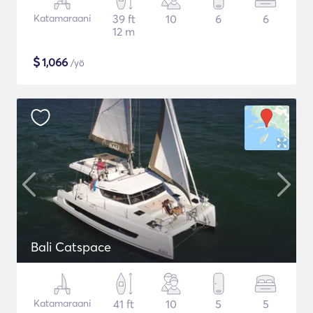
Katamaraani
39 ft
10
6
6
12 m
$
1,066
/yö
Bali Catspace
Katamaraani
41 ft
10
5
5