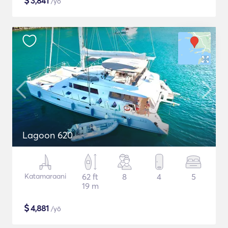
$
3,841
/yö
Lagoon 620
Katamaraani
62 ft
8
4
5
19 m
$
4,881
/yö