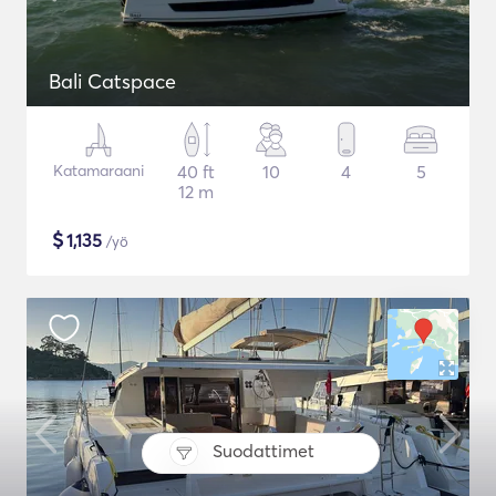
Bali Catspace
Katamaraani
40 ft
10
4
5
12 m
$
1,135
/yö
Suodattimet