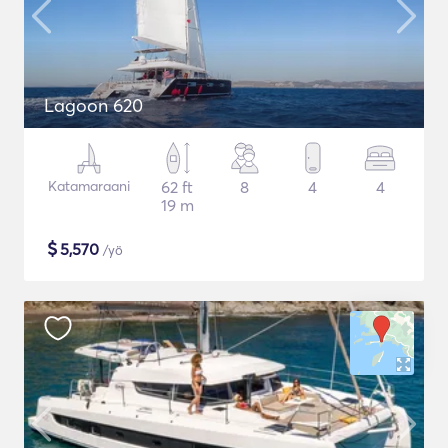
Lagoon 620
Katamaraani
62 ft
8
4
4
19 m
$
5,570
/yö