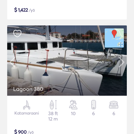
$
1,422
/yö
Lagoon 380
Katamaraani
38 ft
10
6
6
12 m
$
900
/yö