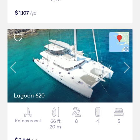
$
1,107
/yö
Lagoon 620
Katamaraani
66 ft
8
4
5
20 m