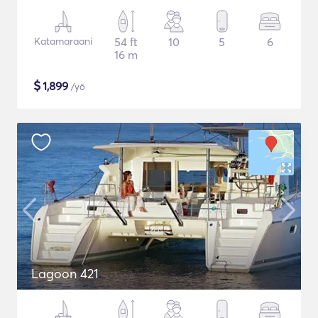
Katamaraani
54 ft
10
5
6
16 m
$
1,899
/yö
Lagoon 421