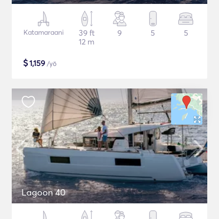
Katamaraani
39 ft
9
5
5
12 m
$
1,159
/yö
Lagoon 40