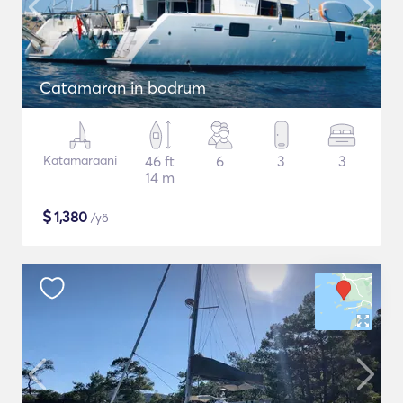
Catamaran in bodrum
Katamaraani
46 ft
6
3
3
14 m
$
1,380
/yö