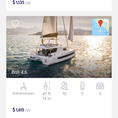
$
1,135
/yö
Bali 4.6
Katamaraani
47 ft
10
5
5
14 m
$
1,615
/yö