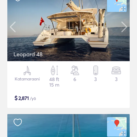
Leopard 48
Katamaraani
48 ft
6
3
3
15 m
$
2,871
/yö