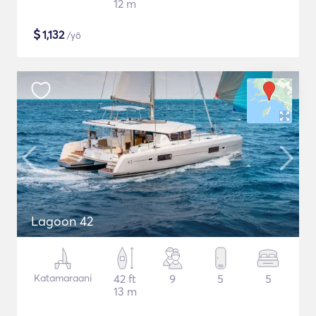
12 m
$
1,132
/yö
Lagoon 42
Katamaraani
42 ft
9
5
5
13 m