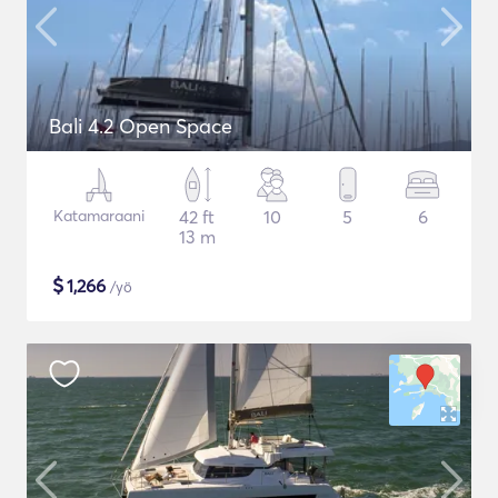
Bali 4.2 Open Space
Katamaraani
42 ft
10
5
6
13 m
$
1,266
/yö