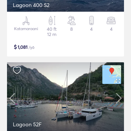
Lagoon 400 S2
Katamaraani
40 ft
8
4
4
12 m
$
1,081
/yö
Lagoon 52F