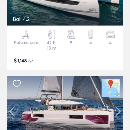
Bali 4.2
Katamaraani
42 ft
8
4
4
13 m
$
1,148
/yö