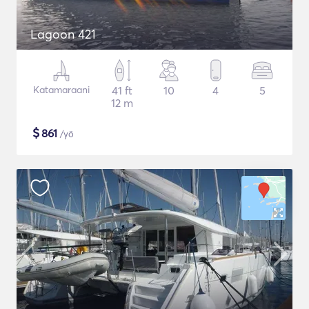
Lagoon 421
Katamaraani
41 ft
10
4
5
12 m
$
861
/yö