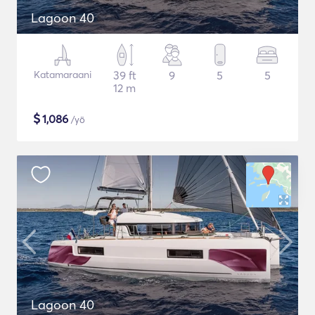
Lagoon 40
Katamaraani
39 ft
9
5
5
12 m
$
1,086
/yö
Lagoon 40