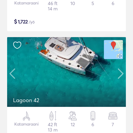
Katamaraani
46 ft
10
5
6
14 m
$
1,722
/yö
Lagoon 42
Katamaraani
42 ft
12
6
7
13 m