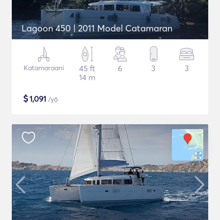
Lagoon 450 | 2011 Model Catamaran
Katamaraani
45 ft
6
3
3
14 m
$
1,091
/yö