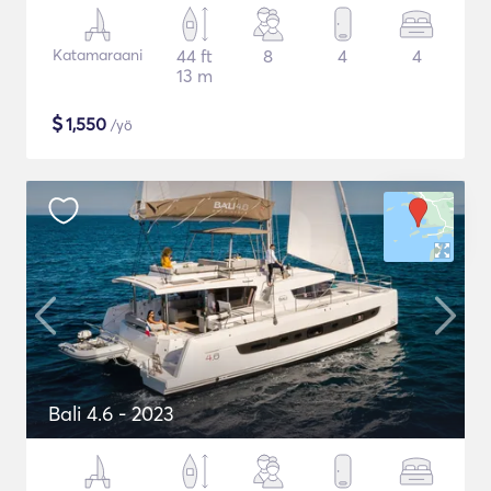
Katamaraani
44 ft
8
4
4
13 m
$
1,550
/yö
Bali 4.6 - 2023