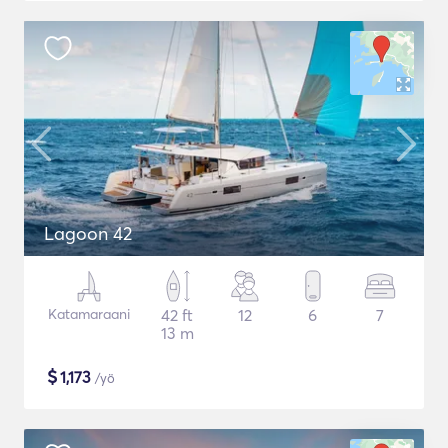
Lagoon 42
Katamaraani
42 ft
12
6
7
13 m
$
1,173
/yö