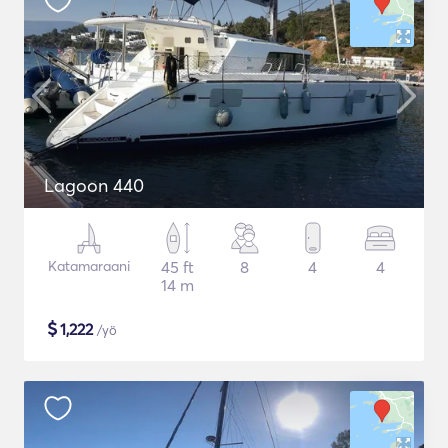
Lagoon 440
Katamaraani
45 ft
8
4
4
14 m
$
1,222
/yö