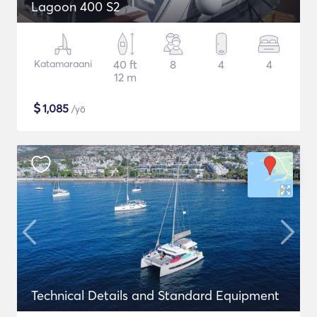
Lagoon 400 S2
Katamaraani
40 ft
8
4
4
12 m
$
1,085
/yö
Technical Details and Standard Equipment