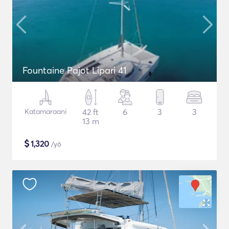
Fountaine Pajot Lipari 41
Katamaraani
42 ft
6
3
3
13 m
$
1,320
/yö