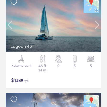
Lagoon 46
Katamaraani
46 ft
9
5
5
14 m
$
1,349
/yö