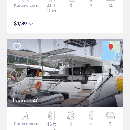
Katamaraani
41 ft
9
9
14
12 m
$
1,139
/yö
Lagoon 46
Katamaraani
46 ft
9
4
7
14 m