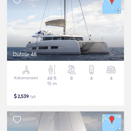
Dufour 48
Katamaraani
48 ft
8
4
4
15 m
$
2,539
/yö