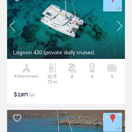
Lagoon 420 (private daily cruises)
Katamaraani
42 ft
8
4
5
13 m
$
2,871
/yö