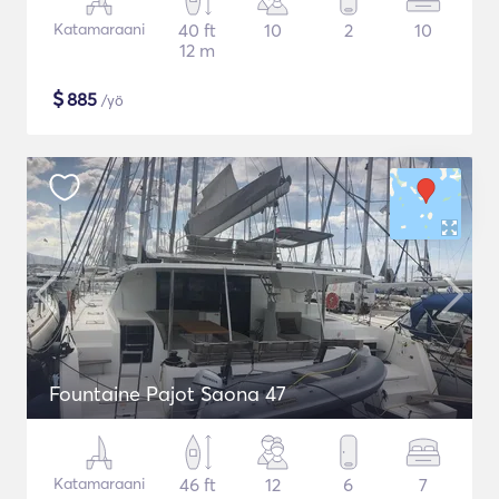
Katamaraani
40 ft
10
2
10
12 m
$
885
/yö
Fountaine Pajot Saona 47
Katamaraani
46 ft
12
6
7