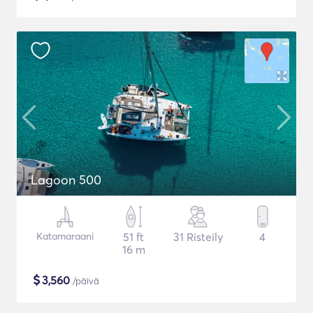
Lagoon 500
Katamaraani
51 ft
31 Risteily
4
16 m
$
3,560
/päivä