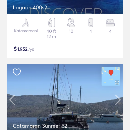
Lagoon 400s2
Katamaraani
40 ft
10
4
4
12 m
$
1,952
/yö
Catamaran Sunreef 62