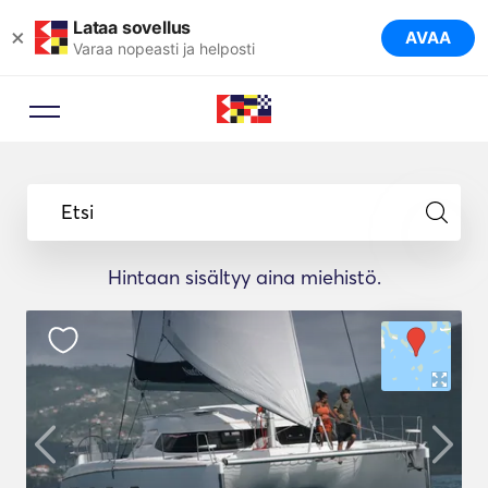
Lataa sovellus
×
AVAA
Varaa nopeasti ja helposti
Etsi
Hintaan sisältyy aina miehistö.