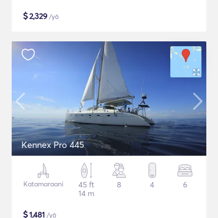
$
2,329
/yö
Kennex Pro 445
Katamaraani
45 ft
8
4
6
14 m
$
1,481
/yö