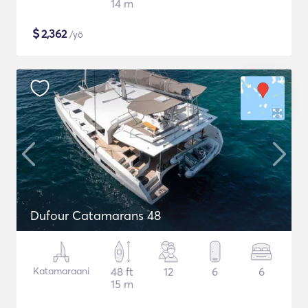
14 m
$
2,362
/yö
Dufour Catamarans 48
Katamaraani
48 ft
12
6
6
15 m