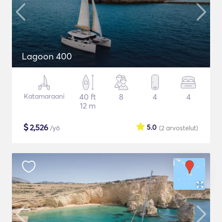
Lagoon 400
Katamaraani
40 ft
8
4
4
12 m
$
2,526
5.0
/yö
(2
arvostelut
)