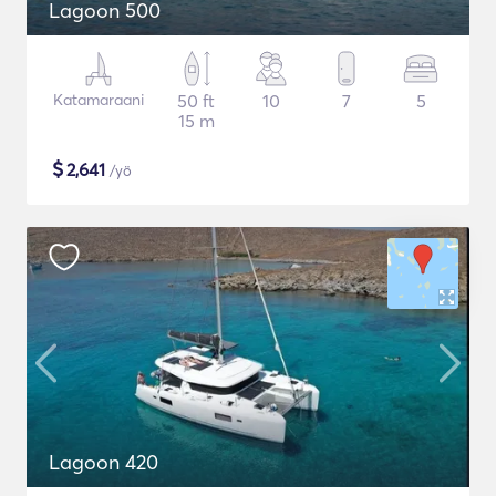
Lagoon 500
Katamaraani
50 ft
10
7
5
15 m
$
2,641
/yö
Lagoon 420