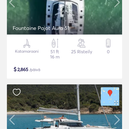
Fountaine Pajot Aura 51
Katamaraani
51 ft
25 Risteily
0
16 m
$
2,865
/päivä