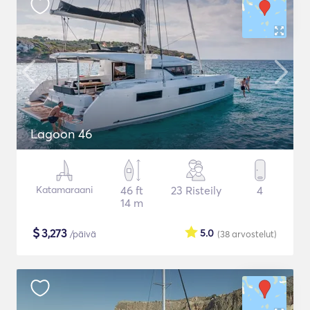
Lagoon 46
Katamaraani
46 ft
23 Risteily
4
14 m
$
3,273
5.0
/päivä
(38
arvostelut
)