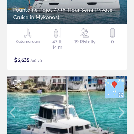
Fountaine Pajot 47 (5-Hour Semi-Private
Cruise in Mykonos)
Katamaraani
47 ft
19 Risteily
0
14 m
$
2,635
/päivä