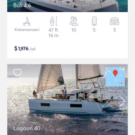
Bali 4.6
Katamaraani
47 ft
10
5
5
14 m
$
1,976
/yö
Lagoon 40