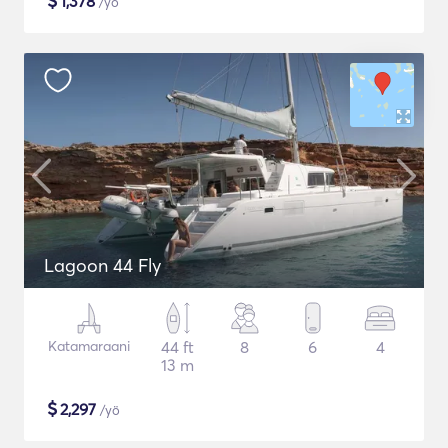
$
1,378
/yö
Lagoon 44 Fly
Katamaraani
44 ft
8
6
4
13 m
$
2,297
/yö