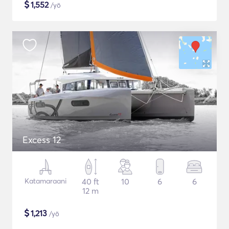
$
1,552
/yö
Excess 12
Katamaraani
40 ft
10
6
6
12 m
$
1,213
/yö