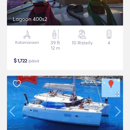
Lagoon 400s2
Katamaraani
39 ft
10 Risteily
4
12 m
$
1,722
/päivä