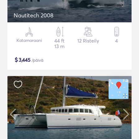
Nautitech 2008
Katamaraani
44 ft
12 Risteily
4
13 m
$
3,445
/päivä