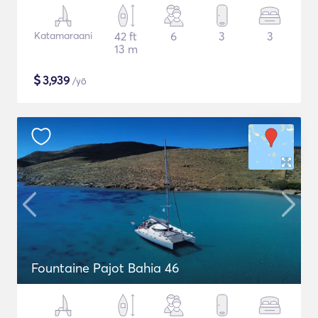
Katamaraani
42 ft
6
3
3
13 m
$
3,939
/yö
Fountaine Pajot Bahia 46