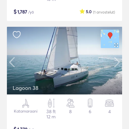
$
1,787
5.0
/yö
(1
arvostelut
)
Lagoon 38
Katamaraani
38 ft
8
6
4
12 m