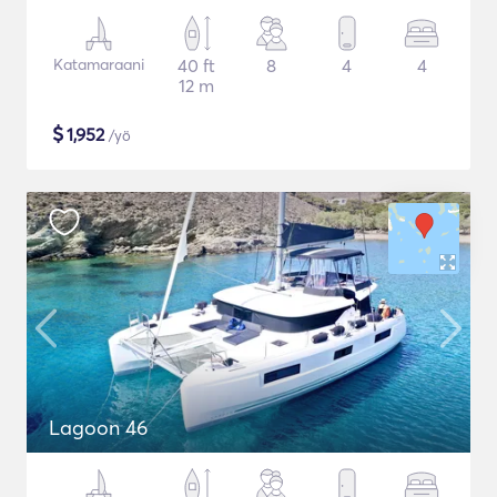
Katamaraani
40 ft
8
4
4
12 m
$
1,952
/yö
Lagoon 46