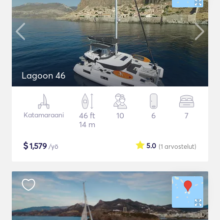
Lagoon 46
Katamaraani
46 ft
10
6
7
14 m
$
1,579
5.0
/yö
(1
arvostelut
)