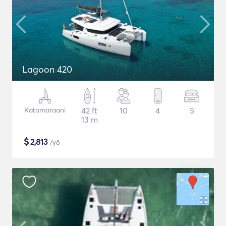
Lagoon 420
Katamaraani
42 ft
10
4
5
13 m
$
2,813
/yö