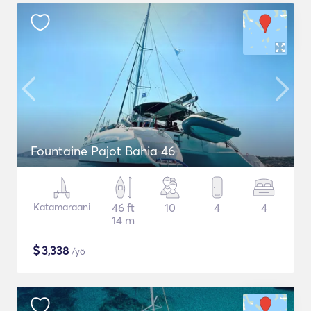
Fountaine Pajot Bahia 46
Katamaraani
46 ft
10
4
4
14 m
$
3,338
/yö