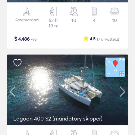
Katamaraani
62 ft
10
4
10
19 m
$
4,486
4.5
/yö
(7
arvostelut
)
Lagoon 400 S2 (mandatory skipper)