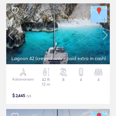
Lagoon 42 (crewed only - paid extra in cash)
Katamaraani
42 ft
8
4
4
13 m
$
2,445
/yö