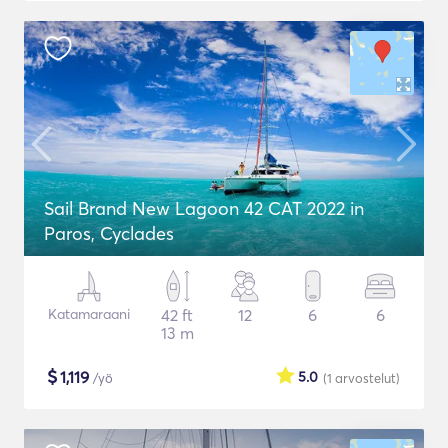
Sail Brand New Lagoon 42 CAT 2022 in
Paros, Cyclades
Katamaraani
42 ft
12
6
6
13 m
$
1,119
5.0
/yö
(1
arvostelut
)