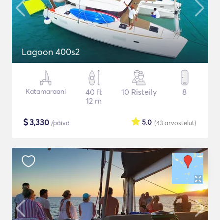
Lagoon 400s2
Katamaraani
40 ft
10 Risteily
8
12 m
$
3,330
5.0
/päivä
(43
arvostelut
)