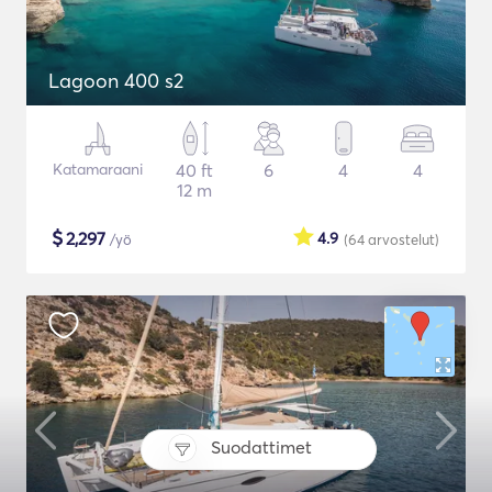
Lagoon 400 s2
Katamaraani
40 ft
6
4
4
12 m
$
2,297
4.9
/yö
(64
arvostelut
)
Suodattimet