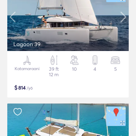
Lagoon 39
Katamaraani
39 ft
10
4
5
12 m
$
814
/yö