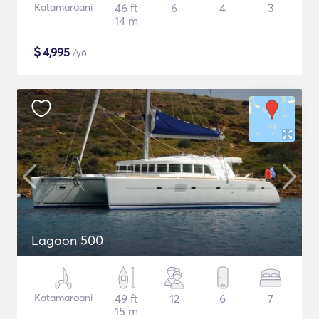
Katamaraani
46 ft
6
4
3
14 m
$
4,995
/yö
Lagoon 500
Katamaraani
49 ft
12
6
7
15 m