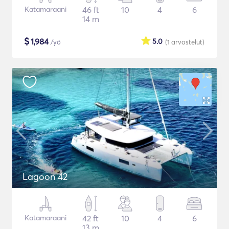
Katamaraani
46 ft
10
4
6
14 m
$
1,984
5.0
/yö
(1
arvostelut
)
Lagoon 42
Katamaraani
42 ft
10
4
6
13 m