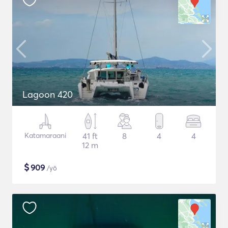
Lagoon 420
Katamaraani
41 ft
8
4
4
12 m
$
909
/yö