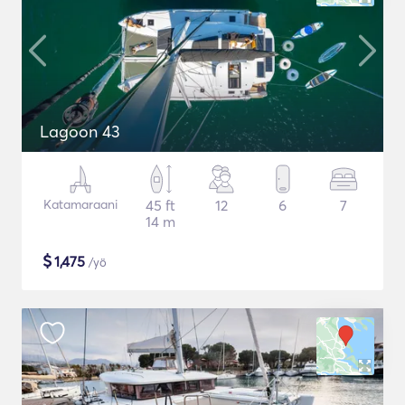
Lagoon 43
Katamaraani
45 ft
12
6
7
14 m
$
1,475
/yö