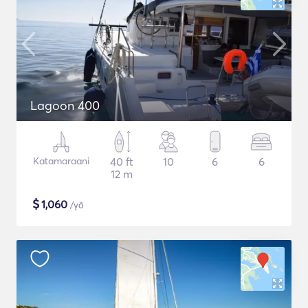
Lagoon 400
Katamaraani
40 ft
10
6
6
12 m
$
1,060
/yö