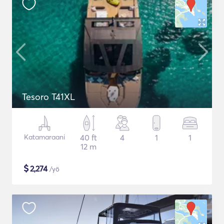
Tesoro T41XL
Katamaraani
40 ft
4
1
1
12 m
$
2,274
/yö