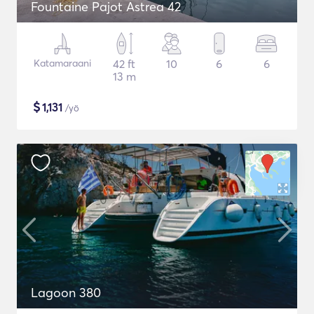
Fountaine Pajot Astrea 42
Katamaraani
42 ft
10
6
6
13 m
$
1,131
/yö
Lagoon 380