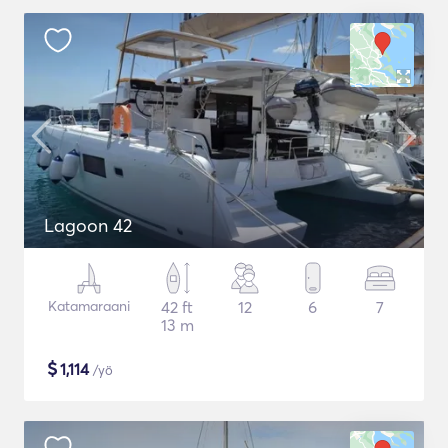
Lagoon 42
Katamaraani
42 ft
12
6
7
13 m
$
1,114
/yö