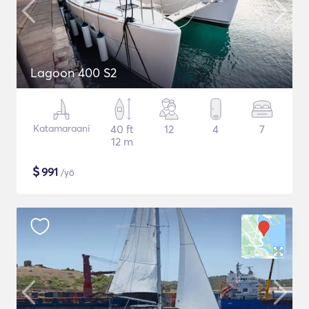
Lagoon 400 S2
Katamaraani
40 ft
12
4
7
12 m
$
991
/yö