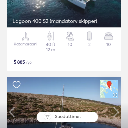
Lagoon 400 S2 (mandatory skipper)
Katamaraani
40 ft
10
2
10
12 m
$
885
/yö
Suodattimet