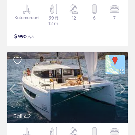
Katamaraani
39 ft
12
6
7
12 m
$
990
/yö
Bali 4.2