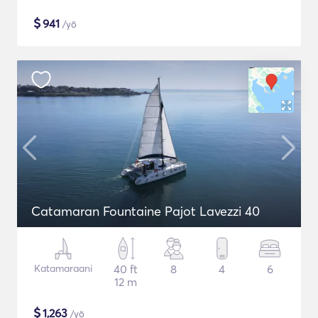
$
941
/yö
Catamaran Fountaine Pajot Lavezzi 40
Katamaraani
40 ft
8
4
6
12 m
$
1,263
/yö