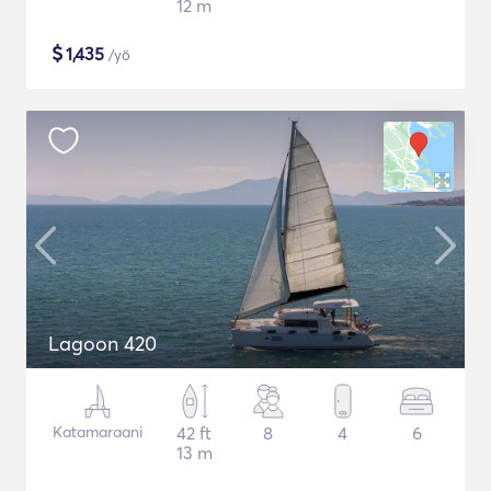
12 m
$
1,435
/yö
Lagoon 420
Katamaraani
42 ft
8
4
6
13 m