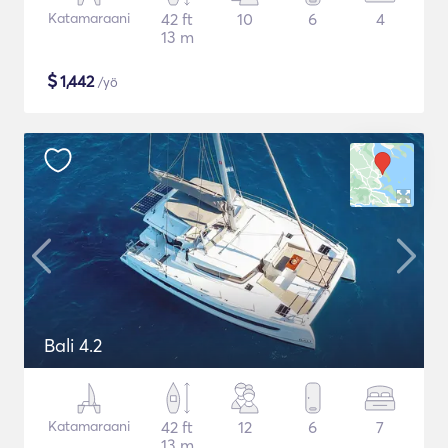
Katamaraani
42 ft
10
6
4
13 m
$
1,442
/yö
Bali 4.2
Katamaraani
42 ft
12
6
7
13 m