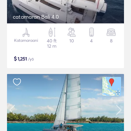
catamaran Bali 4.0
Katamaraani
40 ft
10
4
8
12 m
$
1,251
/yö