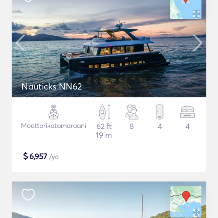
Nauticks NN62
Moottorikatamaraani
62 ft
8
4
4
19 m
$
6,957
/yö