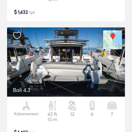
$
1,432
/yö
Bali 4.3
Katamaraani
43 ft
12
6
7
13 m