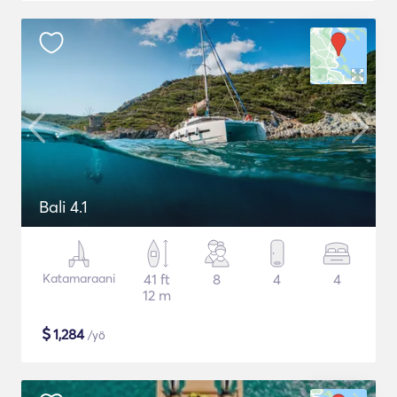
Bali 4.1
Katamaraani
41 ft
8
4
4
12 m
$
1,284
/yö