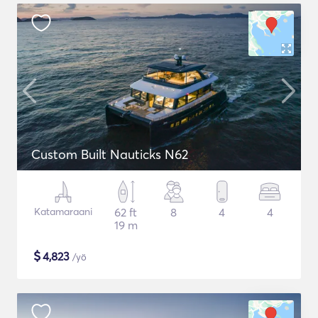
Custom Built Nauticks N62
Katamaraani
62 ft
8
4
4
19 m
$
4,823
/yö