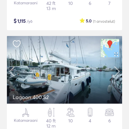
Katamaraani
42 ft
10
6
7
13 m
$
1,115
5.0
/yö
(1
arvostelut
)
Lagoon 400 S2
Katamaraani
40 ft
10
4
6
12 m