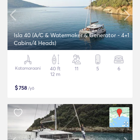
Isla 40 (A/C & Watermaker & Generator - 4+1
Cabins/4 Heads)
Katamaraani
40 ft
11
5
6
12 m
$
758
/yö