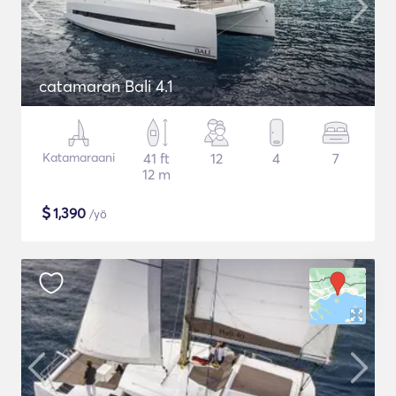
catamaran Bali 4.1
Katamaraani
41 ft
12
4
7
12 m
$
1,390
/yö