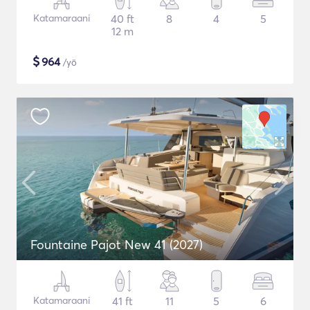
Katamaraani
40 ft
8
4
5
12 m
$
964
/yö
Fountaine Pajot New 41 (2027)
Katamaraani
41 ft
11
5
6