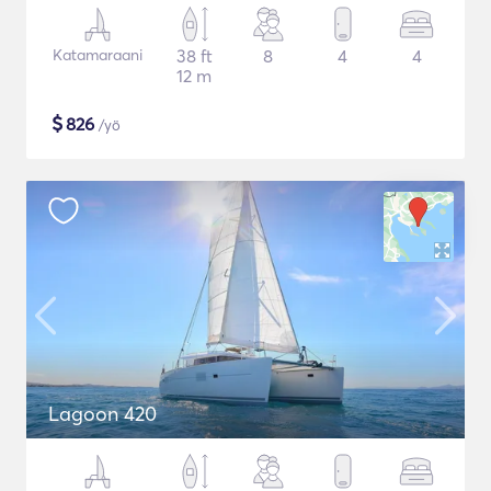
Katamaraani
38 ft
8
4
4
12 m
$
826
/yö
Lagoon 420