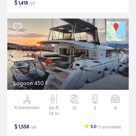
$
1,418
/yö
Lagoon 450 F
Katamaraani
46 ft
12
5
6
14 m
$
1,558
5.0
/yö
(1
arvostelut
)