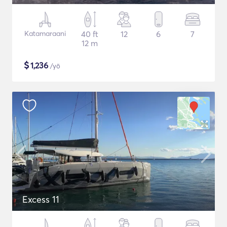
Katamaraani
40 ft
12
6
7
12 m
$
1,236
/yö
Excess 11