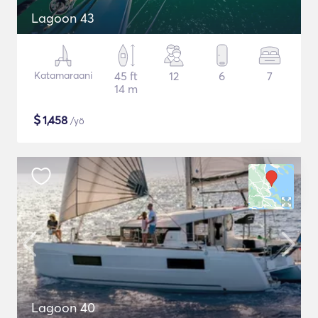
Lagoon 43
Katamaraani
45 ft
12
6
7
14 m
$
1,458
/yö
Lagoon 40