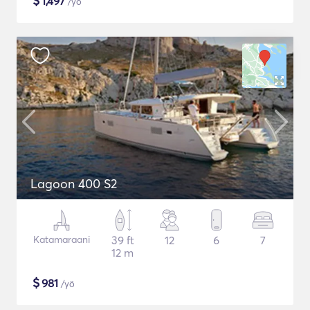
$
1,497
/yö
Lagoon 400 S2
Katamaraani
39 ft
12
6
7
12 m
$
981
/yö