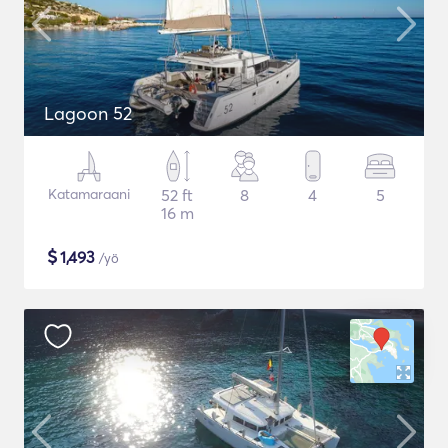
Lagoon 52
Katamaraani
52 ft
8
4
5
16 m
$
1,493
/yö