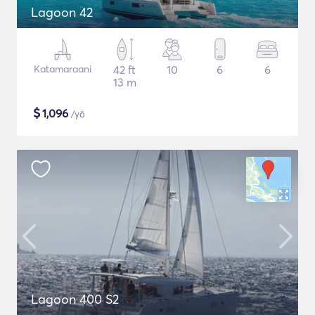
Lagoon 42
Katamaraani
42 ft
10
6
6
13 m
$
1,096
/yö
Lagoon 400 S2