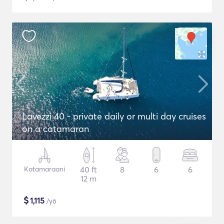
Lavezzi 40 - private daily or multi day cruises
on a catamaran
Katamaraani
40 ft
8
6
6
12 m
$
1,115
/yö