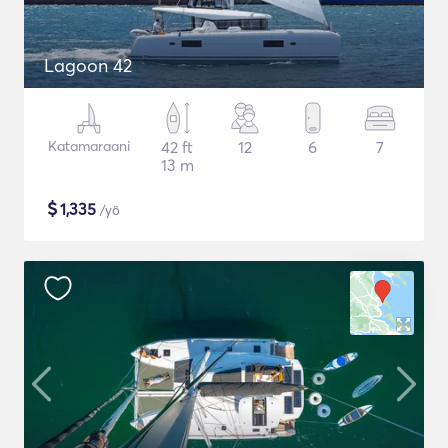
Lagoon 42
Katamaraani
42 ft
12
6
7
13 m
$
1,335
/yö