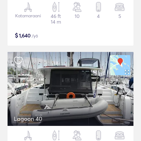
Katamaraani
46 ft
10
4
5
14 m
$
1,640
/yö
Lagoon 40