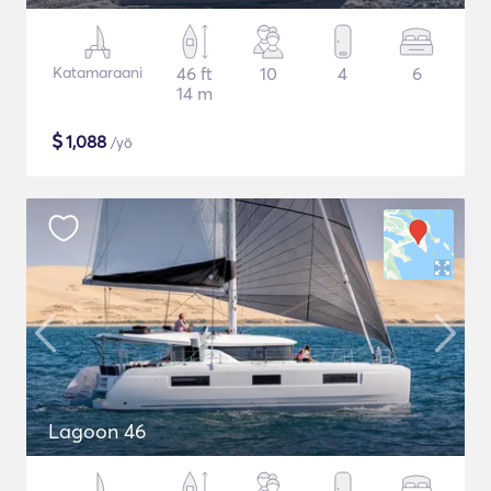
Katamaraani
46 ft
10
4
6
14 m
$
1,088
/yö
Lagoon 46