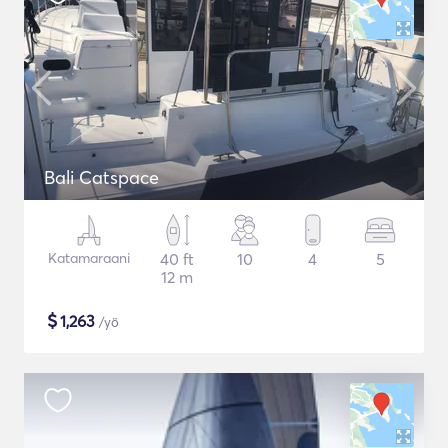
Bali Catspace
Katamaraani
40 ft
10
4
5
12 m
$
1,263
/yö