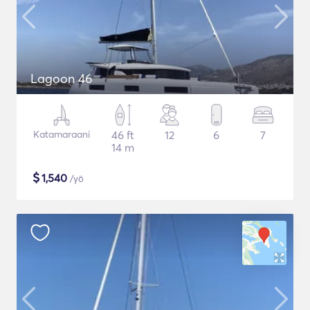
Lagoon 46
Katamaraani
46 ft
12
6
7
14 m
$
1,540
/yö