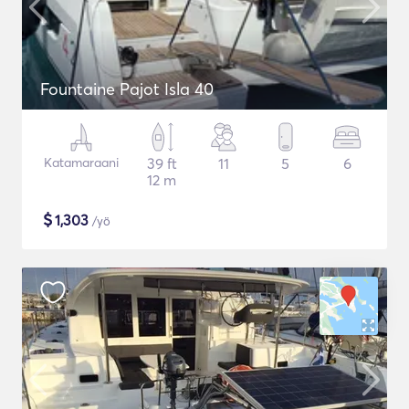
Fountaine Pajot Isla 40
Katamaraani
39 ft
11
5
6
12 m
$
1,303
/yö