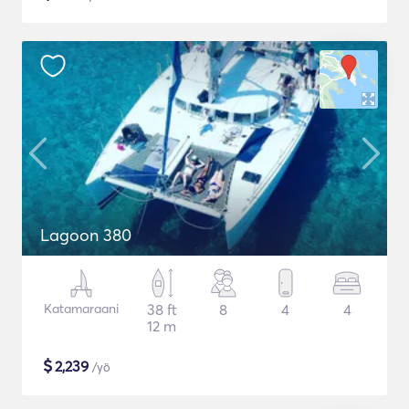
Lagoon 380
Katamaraani
38 ft
8
4
4
12 m
$
2,239
/yö