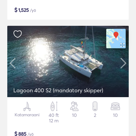
$
1,525
/yö
Lagoon 400 S2 (mandatory skipper)
Katamaraani
40 ft
10
2
10
12 m
$
885
/yö