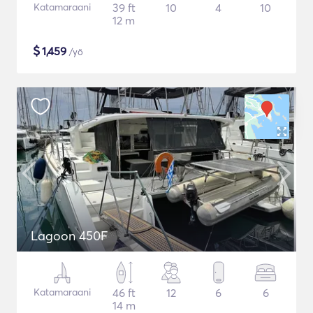
Katamaraani
39 ft
10
4
10
12 m
$
1,459
/yö
Lagoon 450F
Katamaraani
46 ft
12
6
6
14 m