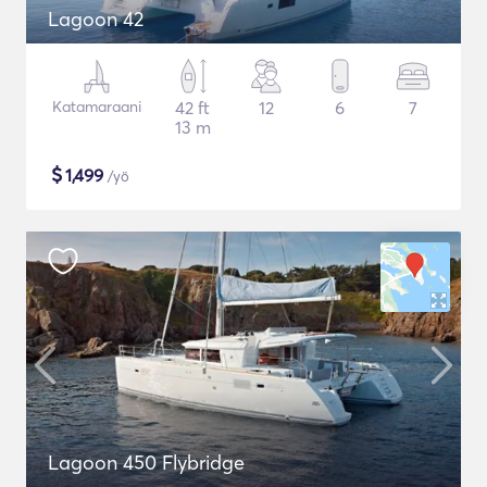
Lagoon 42
Katamaraani
42 ft
12
6
7
13 m
$
1,499
/yö
Lagoon 450 Flybridge