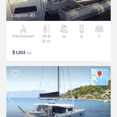
Lagoon 40
Katamaraani
39 ft
12
6
7
12 m
$
1,303
/yö