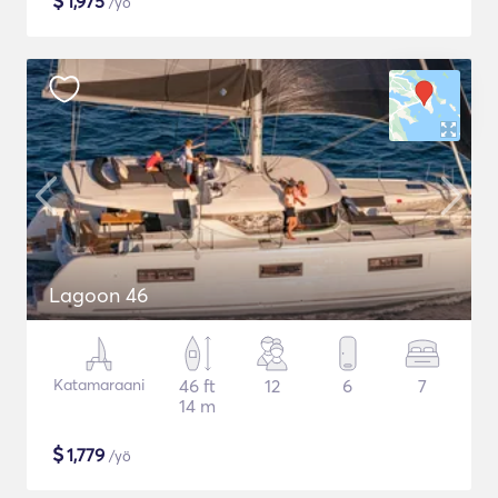
$
1,975
/yö
Lagoon 46
Katamaraani
46 ft
12
6
7
14 m
$
1,779
/yö