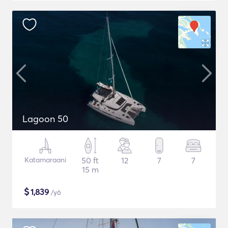
Lagoon 50
Katamaraani
50 ft
12
7
7
15 m
$
1,839
/yö