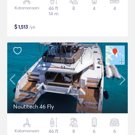
Katamaraani
46 ft
8
4
4
14 m
$
1,513
/yö
Nautitech 46 Fly
Katamaraani
46 ft
8
6
6