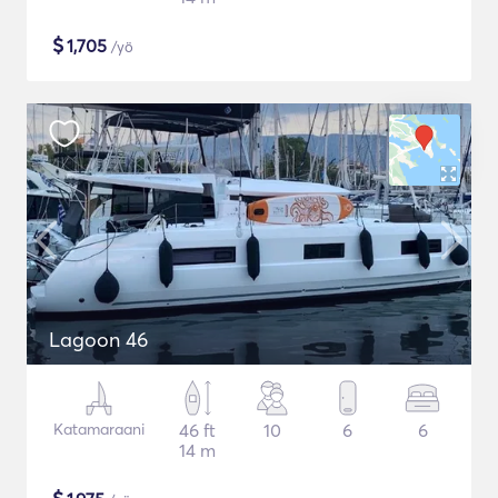
$
1,705
/yö
Lagoon 46
Katamaraani
46 ft
10
6
6
14 m