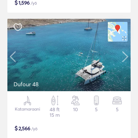
$
1,596
/yö
Dufour 48
Katamaraani
48 ft
10
5
5
15 m
$
2,566
/yö