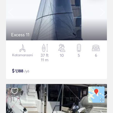
Excess 11
Katamaraani
37 ft
10
5
6
11 m
$
1,188
/yö