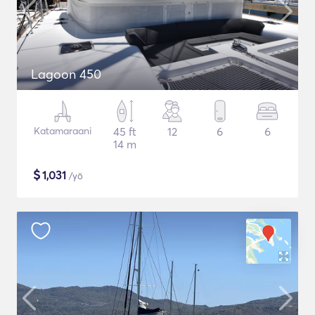
Lagoon 450
Katamaraani
45 ft
12
6
6
14 m
$
1,031
/yö