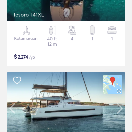
Tesoro T41XL
Katamaraani
40 ft
4
1
1
12 m
$
2,274
/yö