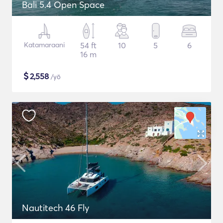
Bali 5.4 Open Space
Katamaraani
54 ft
10
5
6
16 m
$
2,558
/yö
Nautitech 46 Fly