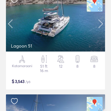
Lagoon 51
Katamaraani
51 ft
12
8
8
16 m
$
3,543
/yö