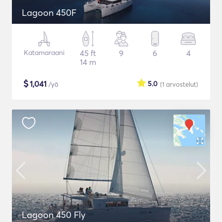
Lagoon 450F
Katamaraani
45 ft
9
6
4
14 m
$
1,041
5.0
/yö
(1
arvostelut
)
Lagoon 450 Fly