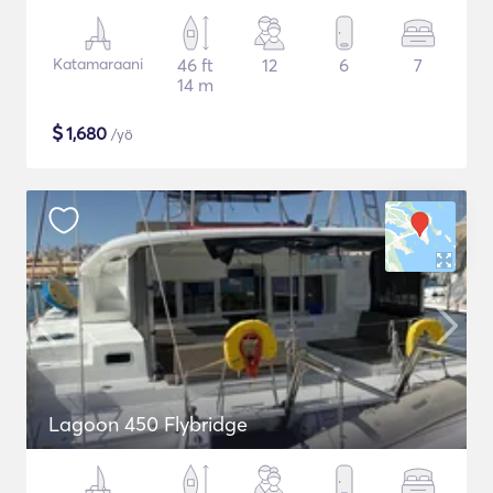
Katamaraani
46 ft
12
6
7
14 m
$
1,680
/yö
Lagoon 450 Flybridge