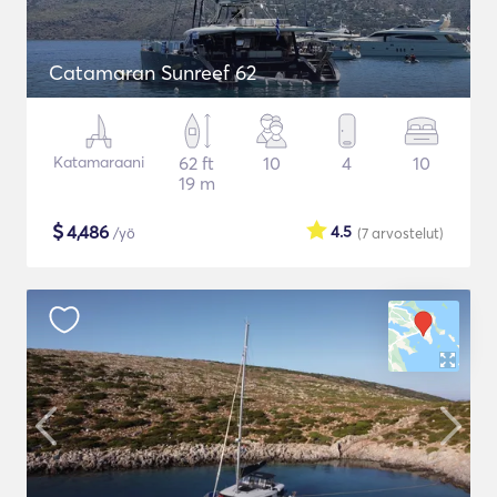
Catamaran Sunreef 62
Katamaraani
62 ft
10
4
10
19 m
$
4,486
4.5
/yö
(7
arvostelut
)