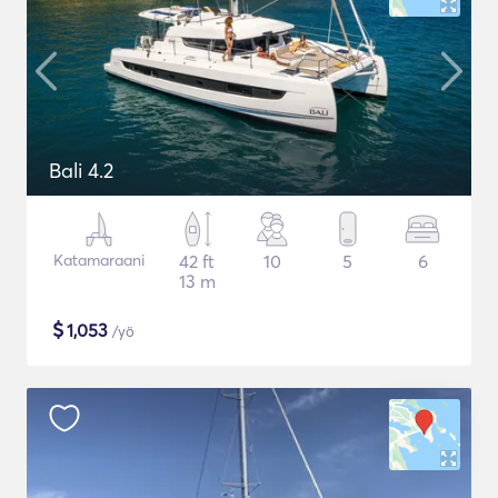
Bali 4.2
Katamaraani
42 ft
10
5
6
13 m
$
1,053
/yö