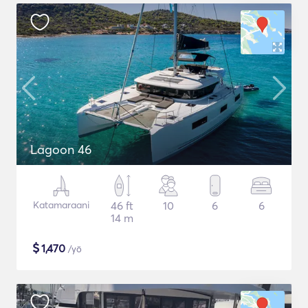
Lagoon 46
Katamaraani
46 ft
10
6
6
14 m
$
1,470
/yö