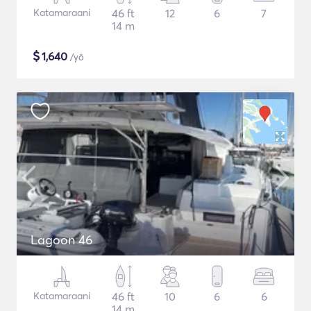
Katamaraani
46 ft
12
6
7
14 m
$
1,640
/yö
Lagoon 46
Katamaraani
46 ft
10
6
6
14 m