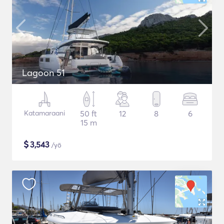
Lagoon 51
Katamaraani
50 ft
12
8
6
15 m
$
3,543
/yö