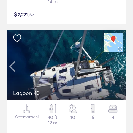
14 m
$
2,221
/yö
Lagoon 40
Katamaraani
40 ft
10
6
4
12 m