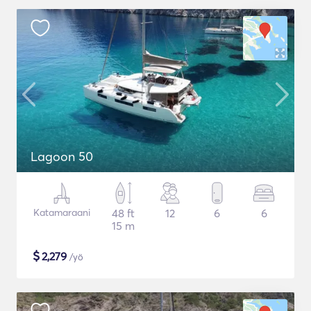
Lagoon 50
Katamaraani
48 ft
12
6
6
15 m
$
2,279
/yö