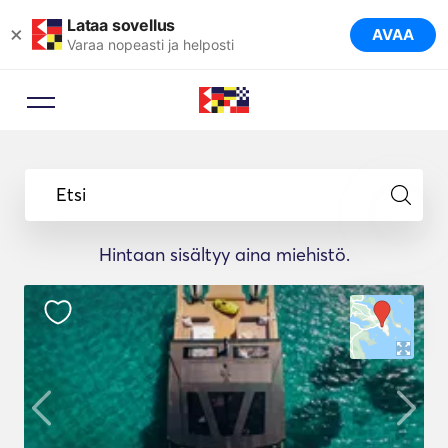
Lataa sovellus
×
AVAA
Varaa nopeasti ja helposti
Etsi
Hintaan sisältyy aina miehistö.