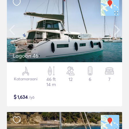
Lagoon 46
Katamaraani
46 ft
12
6
7
14 m
$
1,634
/yö