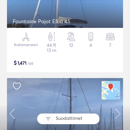
Fountaine Pajot Elba 45
Katamaraani
44 ft
12
4
7
13 m
$
1,471
/yö
Suodattimet