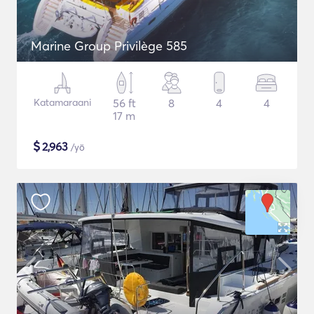
Marine Group Privilège 585
Katamaraani
56 ft
8
4
4
17 m
$
2,963
/yö