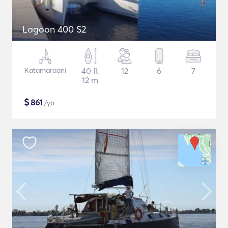
Lagoon 400 S2
Katamaraani
40 ft
12
6
7
12 m
$
861
/yö