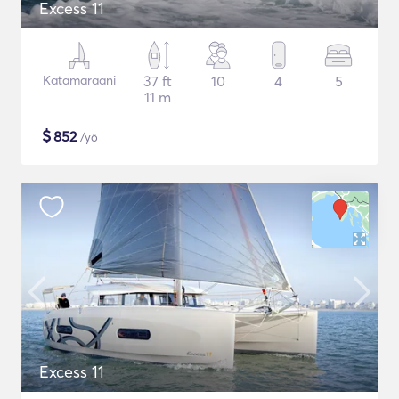
Excess 11
Katamaraani
37 ft
10
4
5
11 m
$
852
/yö
Excess 11