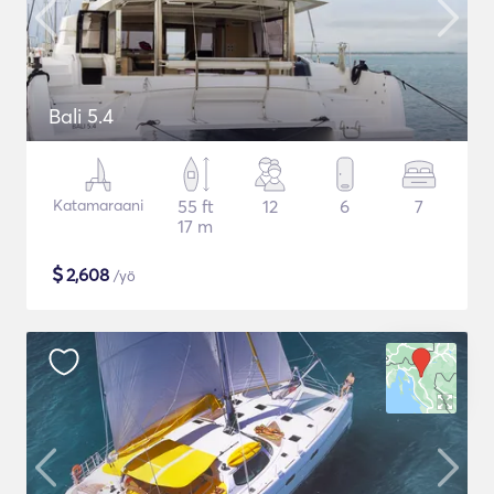
Bali 5.4
Katamaraani
55 ft
12
6
7
17 m
$
2,608
/yö