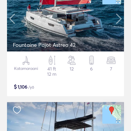
Fountaine Pajot Astrea 42
Katamaraani
41 ft
12
6
7
12 m
$
1,106
/yö