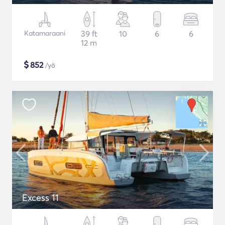
Katamaraani
39 ft
10
6
6
12 m
$
852
/yö
Excess 11