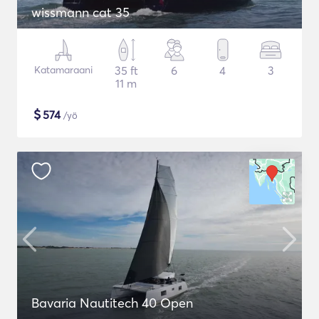
wissmann cat 35
Katamaraani
35 ft
6
4
3
11 m
$
574
/yö
Bavaria Nautitech 40 Open