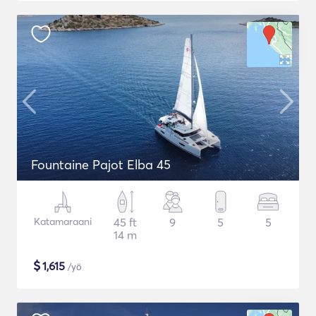
Fountaine Pajot Elba 45
Katamaraani
45 ft
9
5
5
14 m
$
1,615
/yö