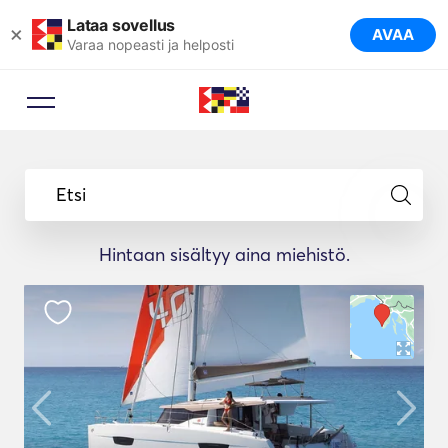
Lataa sovellus
×
AVAA
Varaa nopeasti ja helposti
Etsi
Hintaan sisältyy aina miehistö.