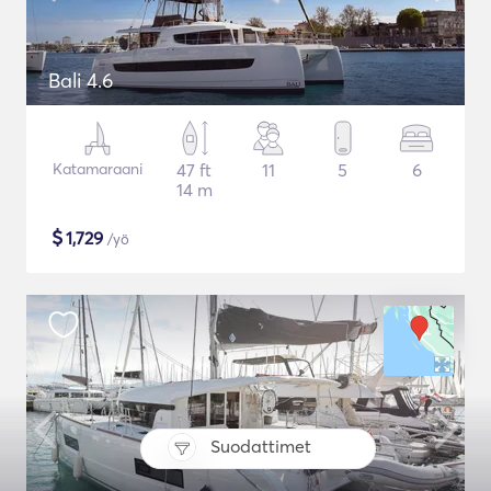
Bali 4.6
Katamaraani
47 ft
11
5
6
14 m
$
1,729
/yö
Suodattimet