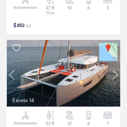
Katamaraani
37 ft
10
6
5
11 m
$
852
/yö
Excess 14
Katamaraani
52 ft
12
6
7