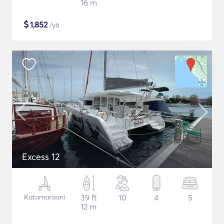
16 m
$
1,852
/yö
Excess 12
Katamaraani
39 ft
10
4
5
12 m