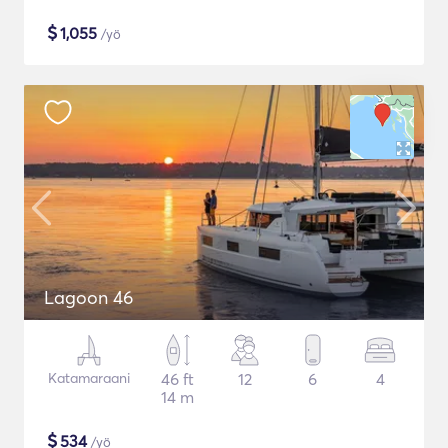
$
1,055
/yö
Lagoon 46
Katamaraani
46 ft
12
6
4
14 m
$
534
/yö