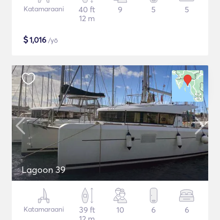
Katamaraani
40 ft
9
5
5
12 m
$
1,016
/yö
Lagoon 39
Katamaraani
39 ft
10
6
6
12 m