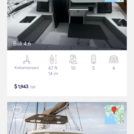
Bali 4.6
Katamaraani
47 ft
10
5
6
14 m
$
1,943
/yö