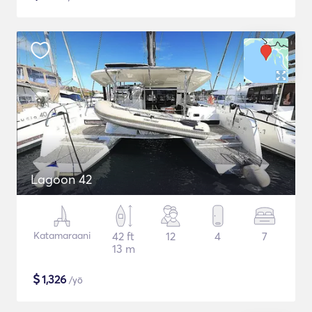
Lagoon 42
Katamaraani
42 ft
12
4
7
13 m
$
1,326
/yö