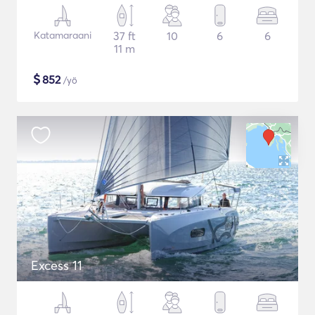
Katamaraani
37 ft
10
6
6
11 m
$
852
/yö
Excess 11