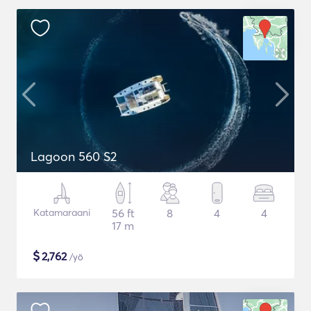
Lagoon 560 S2
Katamaraani
56 ft
8
4
4
17 m
$
2,762
/yö