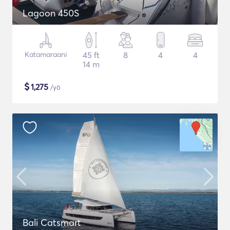
Lagoon 450S
Katamaraani
45 ft
8
4
4
14 m
$
1,275
/yö
Bali Catsmart