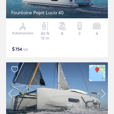
Fountaine Pajot Lucia 40
Katamaraani
40 ft
8
3
4
12 m
$
754
/yö