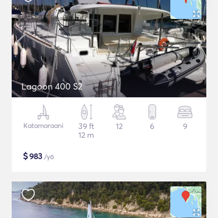
Lagoon 400 S2
Katamaraani
39 ft
12
6
9
12 m
$
983
/yö