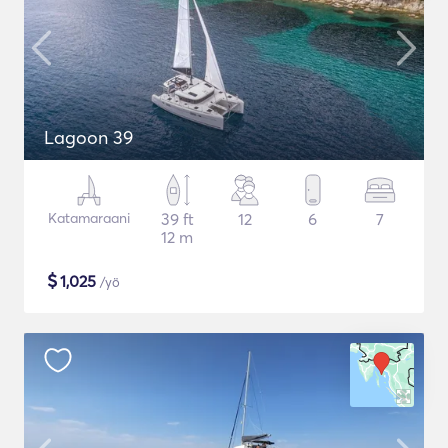
Lagoon 39
Katamaraani
39 ft
12
6
7
12 m
$
1,025
/yö