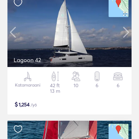
Lagoon 42
Katamaraani
42 ft
10
6
6
13 m
$
1,254
/yö