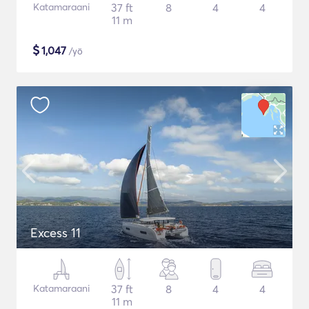
Katamaraani
37 ft
8
4
4
11 m
$
1,047
/yö
Excess 11
Katamaraani
37 ft
8
4
4
11 m