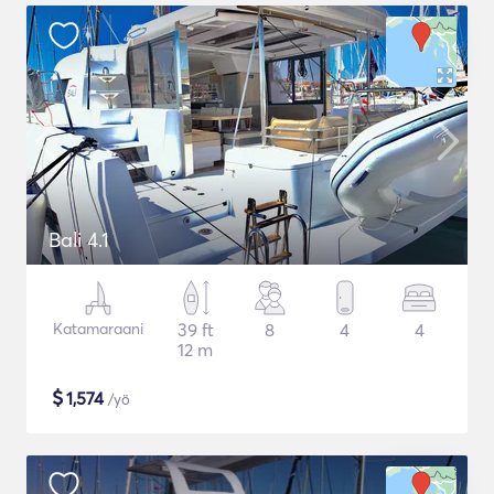
Bali 4.1
Katamaraani
39 ft
8
4
4
12 m
$
1,574
/yö