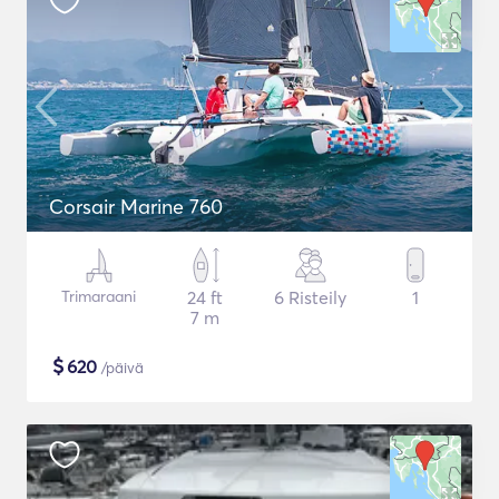
Corsair Marine 760
Trimaraani
24 ft
6 Risteily
1
7 m
$
620
/päivä