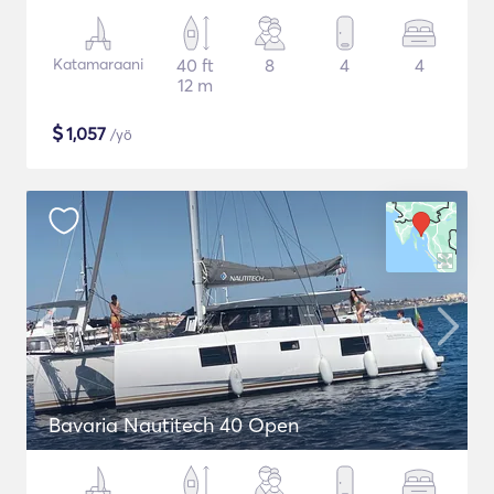
Katamaraani
40 ft
8
4
4
12 m
$
1,057
/yö
Bavaria Nautitech 40 Open