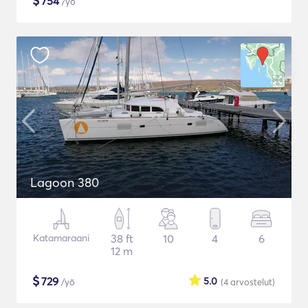
$
754
/yö
Lagoon 380
Katamaraani
38 ft
10
4
6
12 m
$
729
5.0
/yö
(4
arvostelut
)