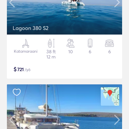
Lagoon 380 S2
Katamaraani
38 ft
10
6
6
12 m
$
721
/yö