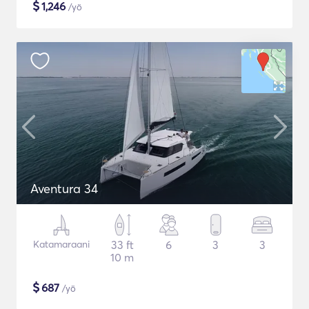
$
1,246
/yö
Aventura 34
Katamaraani
33 ft
6
3
3
10 m
$
687
/yö