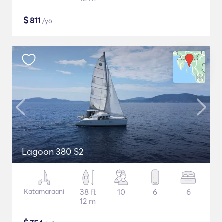
$
811
/yö
Lagoon 380 S2
Katamaraani
38 ft
10
6
6
12 m