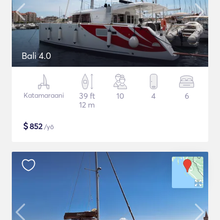
Bali 4.0
Katamaraani
39 ft
10
4
6
12 m
$
852
/yö