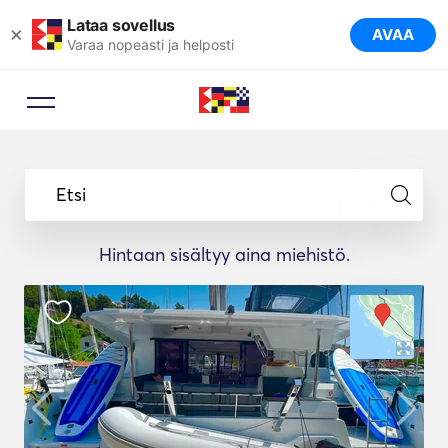
Lataa sovellus
×
AVAA
Varaa nopeasti ja helposti
Etsi
Hintaan sisältyy aina miehistö.