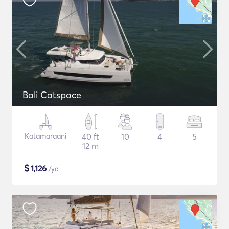
Bali Catspace
Katamaraani
40 ft
10
4
5
12 m
$
1,126
/yö