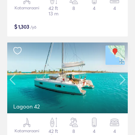
Katamaraani
42 ft
8
4
4
13 m
$
1,303
/yö
Lagoon 42
Katamaraani
42 ft
8
4
4