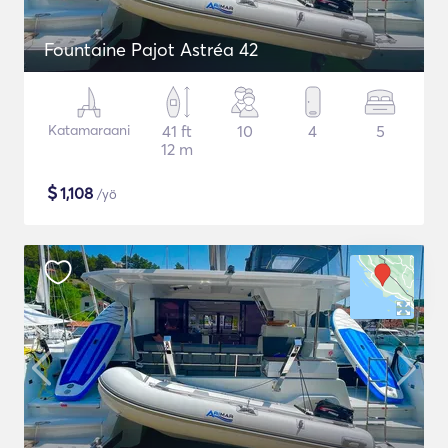
Fountaine Pajot Astréa 42
Katamaraani
41 ft
10
4
5
12 m
$
1,108
/yö