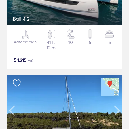
Bali 4.2
Katamaraani
41 ft
10
5
6
12 m
$
1,215
/yö