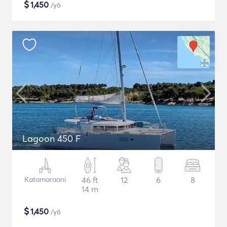
$
1,450
/yö
Lagoon 450 F
Katamaraani
46 ft
12
6
8
14 m
$
1,450
/yö