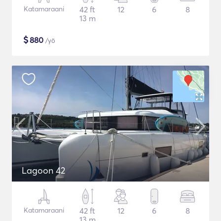
Katamaraani
42 ft
12
6
8
13 m
$
880
/yö
Lagoon 42
Katamaraani
42 ft
12
6
8
13 m