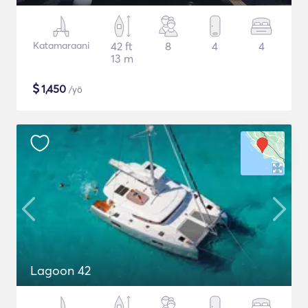
Katamaraani
42 ft
8
4
4
13 m
$
1,450
/yö
Lagoon 42