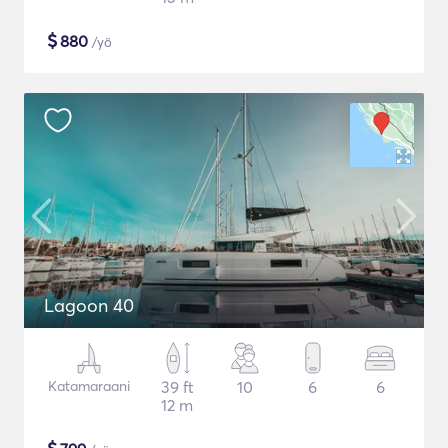
$
880
/yö
Lagoon 40
Katamaraani
39 ft
10
6
6
12 m