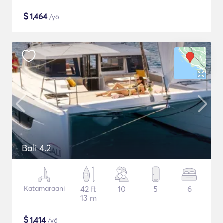
$
1,464
/yö
Bali 4.2
Katamaraani
42 ft
10
5
6
13 m
$
1,414
/yö