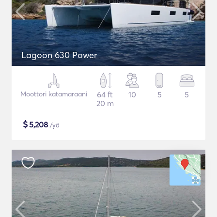
Lagoon 630 Power
Moottori katamaraani
64 ft
10
5
5
20 m
$
5,208
/yö