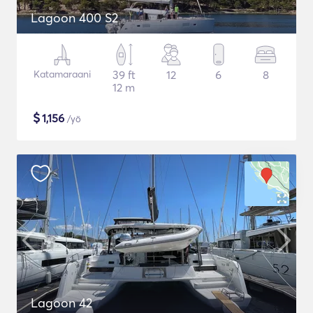
Lagoon 400 S2
Katamaraani
39 ft
12
6
8
12 m
$
1,156
/yö
Lagoon 42