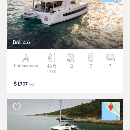
Bali 4.6
Katamaraani
46 ft
12
7
7
14 m
$
1,707
/yö