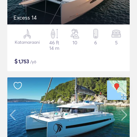
Excess 14
Katamaraani
46 ft
10
6
5
14 m
$
1,753
/yö