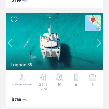
$
799
/yö
Lagoon 39
Katamaraani
39 ft
10
6
6
12 m
$
766
/yö