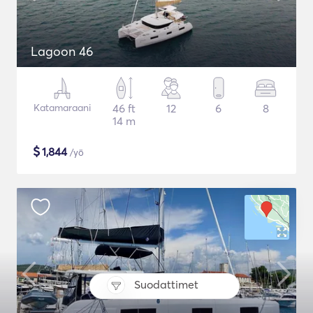
Lagoon 46
Katamaraani
46 ft
12
6
8
14 m
$
1,844
/yö
Suodattimet