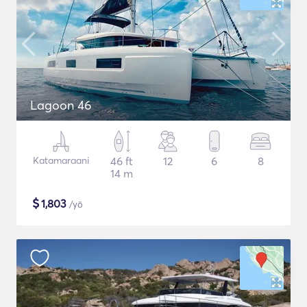
Lagoon 46
Katamaraani
46 ft
12
6
8
14 m
$
1,803
/yö