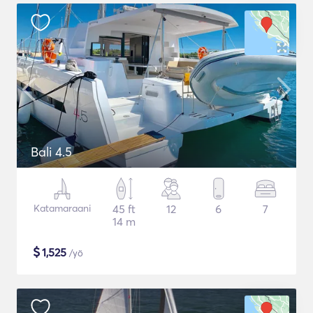
Bali 4.5
Katamaraani
45 ft
12
6
7
14 m
$
1,525
/yö