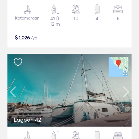
Katamaraani
41 ft
10
4
6
12 m
$
1,026
/yö
Lagoon 42