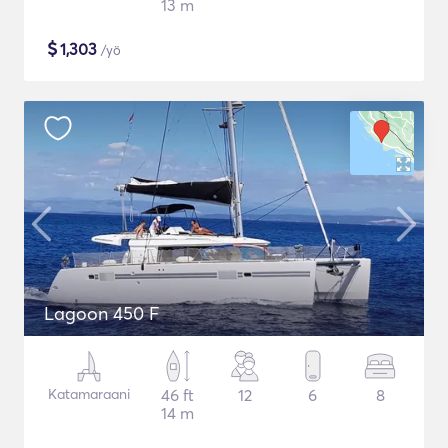
13 m
$
1,303
/yö
Lagoon 450 F
Katamaraani
46 ft
12
6
8
14 m