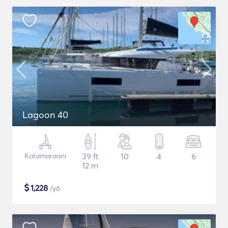
Lagoon 40
Katamaraani
39 ft
10
4
6
12 m
$
1,228
/yö