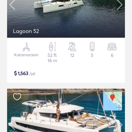
Lagoon 52
Katamaraani
52 ft
12
5
6
16 m
$
1,563
/yö