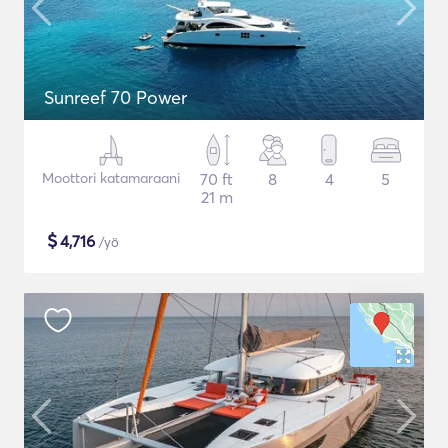
Sunreef 70 Power
Moottori katamaraani
70 ft
8
4
5
21 m
$
4,716
/yö