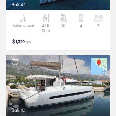
Bali 4.1
Katamaraani
41 ft
10
4
5
12 m
$
1,329
/yö
Bali 4.1