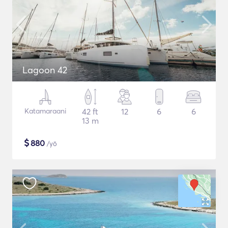
Lagoon 42
Katamaraani
42 ft
12
6
6
13 m
$
880
/yö