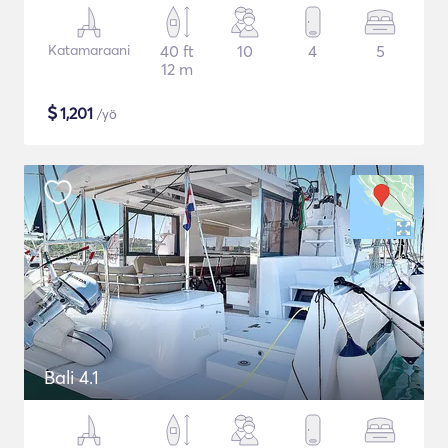
Katamaraani
40 ft
10
4
5
12 m
$
1,201
/yö
Bali 4.1