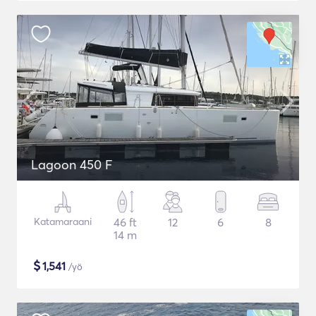
Lagoon 450 F
Katamaraani
46 ft
12
6
8
14 m
$
1,541
/yö