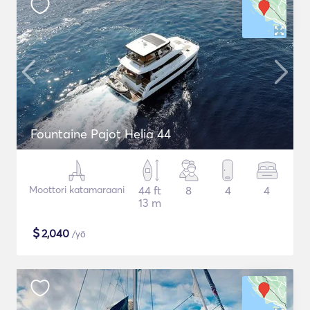
Fountaine Pajot Helia 44
Moottori katamaraani
44 ft
8
4
4
13 m
$
2,040
/yö