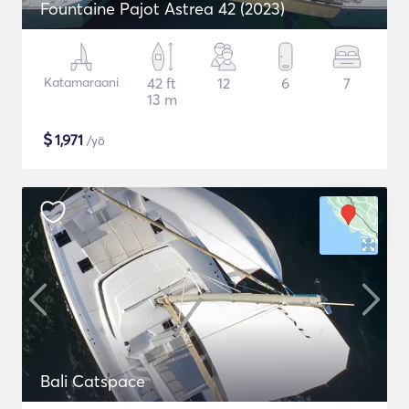
Fountaine Pajot Astrea 42 (2023)
Katamaraani
42 ft
12
6
7
13 m
$
1,971
/yö
Bali Catspace