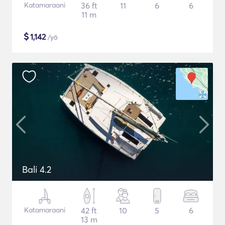
Katamaraani
36 ft
11
6
6
11 m
$
1,142
/yö
Bali 4.2
Katamaraani
42 ft
10
5
6
13 m