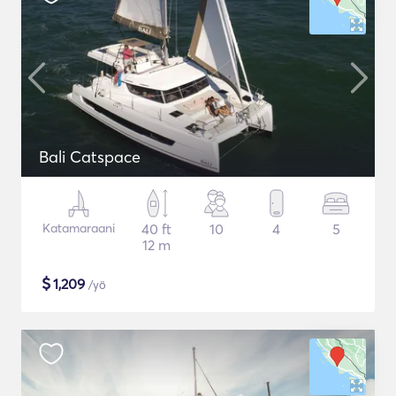
Bali Catspace
Katamaraani
40 ft
10
4
5
12 m
$
1,209
/yö