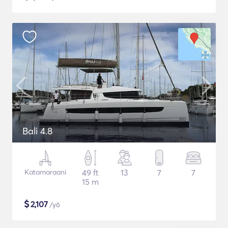
Bali 4.8
Katamaraani
49 ft
13
7
7
15 m
$
2,107
/yö