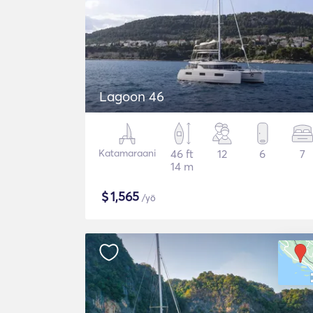
Lagoon 46
Katamaraani
46 ft
12
6
7
14 m
$
1,565
/yö