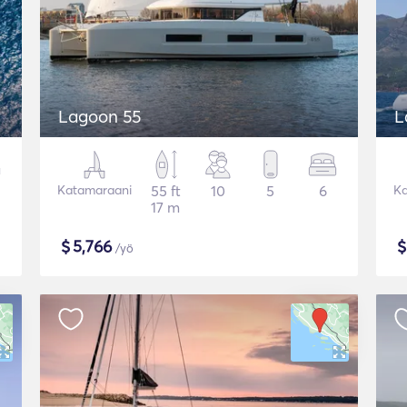
Lagoon 55
L
Katamaraani
55 ft
10
5
6
Ka
17 m
$
5,766
/yö