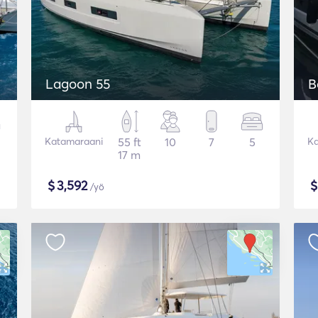
Lagoon 55
B
Katamaraani
55 ft
10
7
5
Ka
17 m
$
3,592
/yö