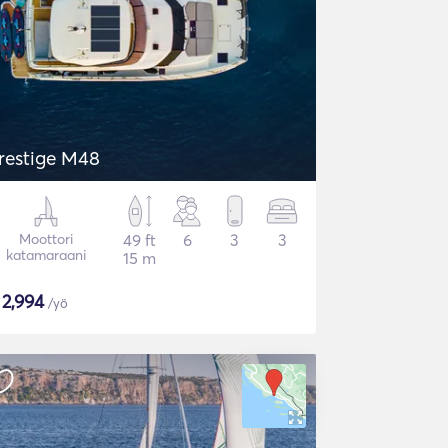
restige M48
Moottori
49 ft
6
3
3
katamaraani
15 m
$
2,994
/yö