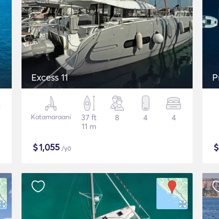
Excess 11
P
Katamaraani
37 ft
8
4
4
11 m
$
1,055
/yö