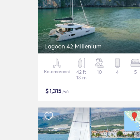
Lagoon 42 Millenium
Katamaraani
42 ft
10
4
5
13 m
$
1,315
/yö