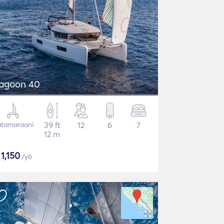
agoon 40
tamaraani
39 ft
12
6
7
12 m
$
1,150
/yö