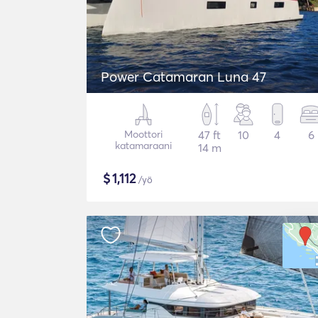
Power Catamaran Luna 47
Moottori
47 ft
10
4
6
katamaraani
14 m
$
1,112
/yö