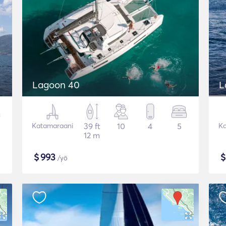
Lagoon 40
L
Katamaraani
39 ft
10
4
5
Ka
12 m
$
993
/yö