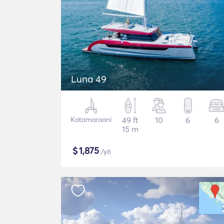
Luna 49
Katamaraani
49 ft
10
6
6
15 m
$
1,875
/yö