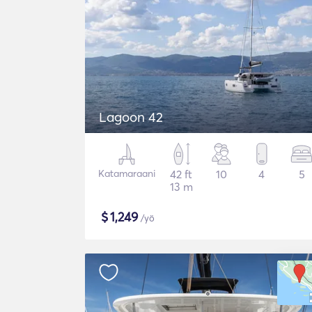
Lagoon 42
Katamaraani
42 ft
10
4
5
13 m
$
1,249
/yö