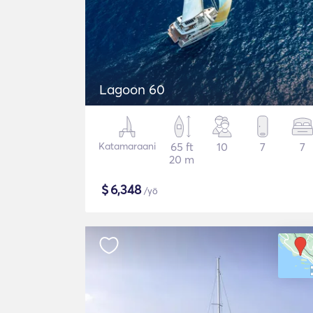
Lagoon 60
Katamaraani
65 ft
10
7
7
20 m
$
6,348
/yö