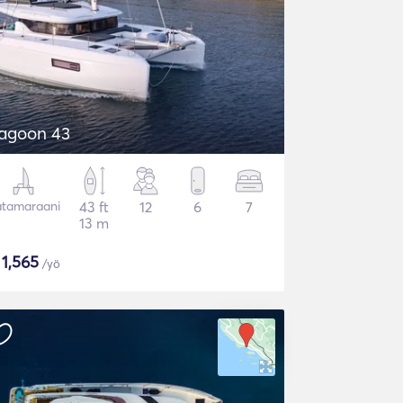
agoon 43
tamaraani
43 ft
12
6
7
13 m
$
1,565
/yö