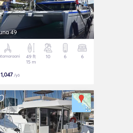
una 49
tamaraani
49 ft
10
6
6
15 m
$
1,047
/yö