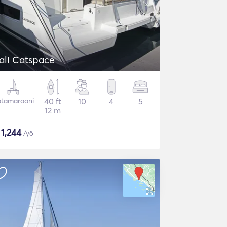
ali Catspace
tamaraani
40 ft
10
4
5
12 m
$
1,244
/yö