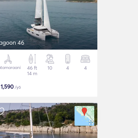
agoon 46
tamaraani
46 ft
10
4
4
14 m
$
1,590
/yö