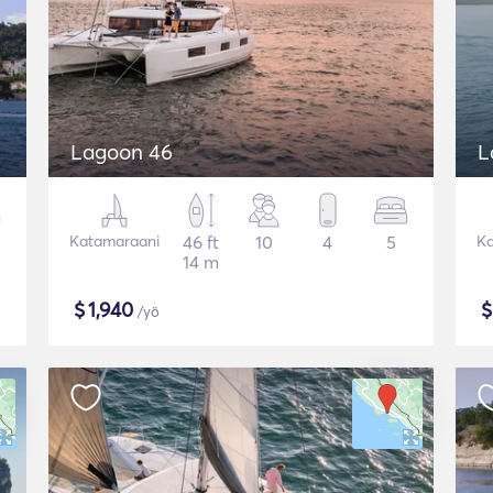
Lagoon 46
L
Katamaraani
46 ft
10
4
5
Ka
14 m
$
1,940
/yö