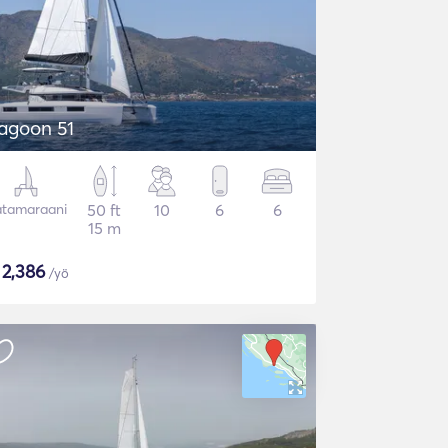
agoon 51
tamaraani
50 ft
10
6
6
15 m
$
2,386
/yö