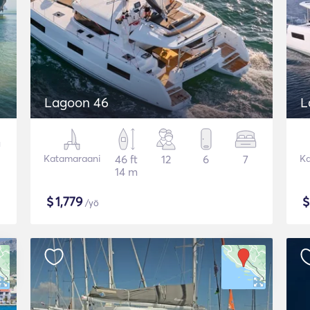
Lagoon 46
L
Katamaraani
46 ft
12
6
7
Ka
14 m
$
1,779
/yö