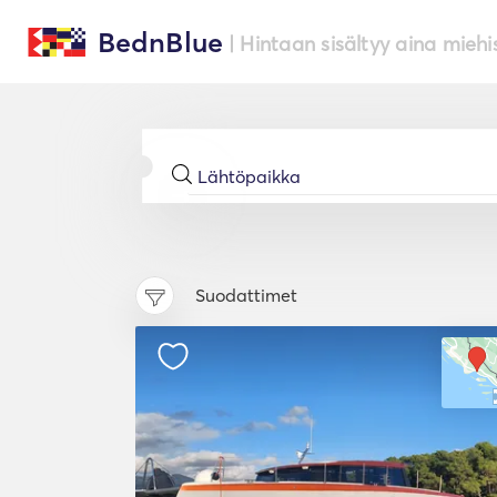
BednBlue
| Hintaan sisältyy aina miehi
Suodattimet