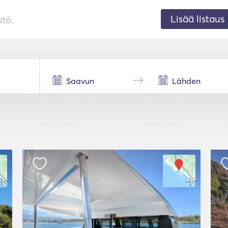
Lisää listaus
stö.