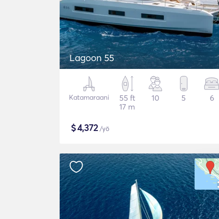
Lagoon 55
Katamaraani
55 ft
10
5
6
17 m
$
4,372
/yö