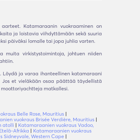
t aarteet. Katamaraanin vuokraaminen on
akaita ja loistavia viihdyttämään sekä suuria
si päiväksi lomalle tai jopa juhlia varten.
a muita virkistystoimintoja, johtuen niiden
ahtiin.
s. Löydä ja varaa ihanteellinen katamaraani
. Jos et vieläkään osaa päättää täydellistä
moottoriyachtteja matkallesi.
kraus Belle Rose, Mauritius
|
nien vuokraus Brisée Verdière, Mauritius
|
atolli
|
Katamaraanien vuokraus Vadoo,
Etelä-Afrikka
|
Katamaraanien vuokraus
s Sidneyvale, Western Cape
|