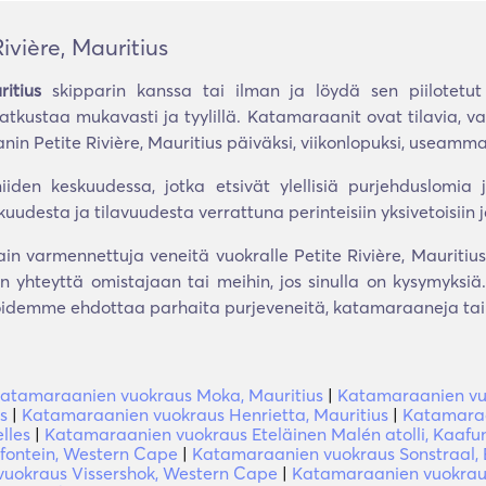
vière, Mauritius
itius
skipparin kanssa tai ilman ja löydä sen piilotetu
 matkustaa mukavasti ja tyylillä. Katamaraanit ovat tilavia, v
n Petite Rivière, Mauritius päiväksi, viikonlopuksi, useammak
niiden keskuudessa, jotka etsivät ylellisiä purjehduslomia j
desta ja tilavuudesta verrattuna perinteisiin yksivetoisiin j
ain varmennettuja veneitä vuokralle Petite Rivière, Mauritiu
yhteyttä omistajaan tai meihin, jos sinulla on kysymyksiä
joidemme ehdottaa parhaita purjeveneitä, katamaraaneja tai 
atamaraanien vuokraus Moka, Mauritius
|
Katamaraanien vuo
s
|
Katamaraanien vuokraus Henrietta, Mauritius
|
Katamaraa
lles
|
Katamaraanien vuokraus Eteläinen Malén atolli, Kaafun 
fontein, Western Cape
|
Katamaraanien vuokraus Sonstraal, 
uokraus Vissershok, Western Cape
|
Katamaraanien vuokrau