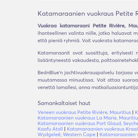
Katamaraanien vuokraus Petite Ri
Vuokraa katamaraani Petite Rivière, Maur
ihanteellinen valinta niille, jotka haluavat
että pieniä ryhmiä. Voit vuokrata katamaraani
Katamaraanit ovat suosittuja, erityisesti 
lisääntyneestä vakaudesta, polttoainetehokkuu
BednBlue'n jachtivuokrauspalvelu tarjoaa v
muutamassa minuutissa. Voit ottaa suoraan 
venettä lomallesi, anna matkailuasiantunti
Samankaltaiset haut
Veneen vuokraus Petite Rivière, Mauritius
|
K
Katamaraanien vuokraus La Marie, Mauritiu
Katamaraanien vuokraus Port Glaud, Seyche
Kaafu Atoll
|
Katamaraanien vuokraus Kraai
Wydgeleë, Western Cape
|
Katamaraanien v