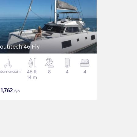
autitech 46 Fly
tamaraani
46 ft
8
4
4
14 m
$
1,762
/yö