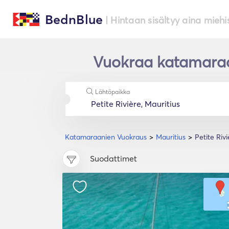
BednBlue
| Hintaan sisältyy aina miehi
Vuokraa katamaraan
Lähtöpaikka
Katamaraanien Vuokraus
Mauritius
Petite Rivi
Suodattimet