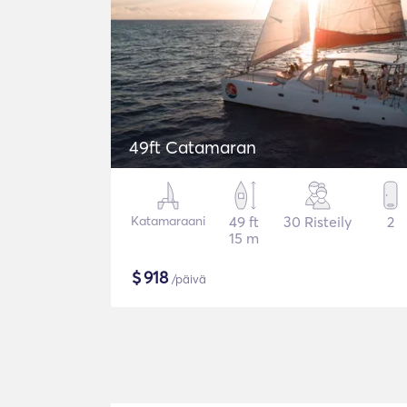
49ft Catamaran
Katamaraani
49 ft
30 Risteily
2
15 m
$
918
/päivä