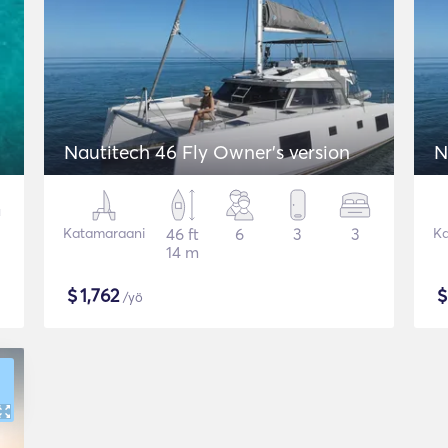
Nautitech 46 Fly Owner's version
N
Katamaraani
46 ft
6
3
3
Ka
14 m
$
1,762
/yö