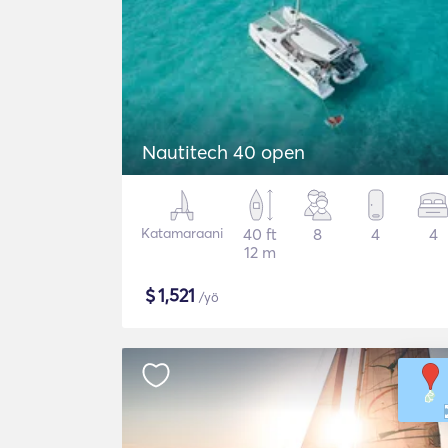
Nautitech 40 open
Katamaraani
40 ft
8
4
4
12 m
$
1,521
/yö