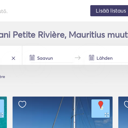
Lisää listaus
stö.
i Petite Rivière, Mauritius muu
ère