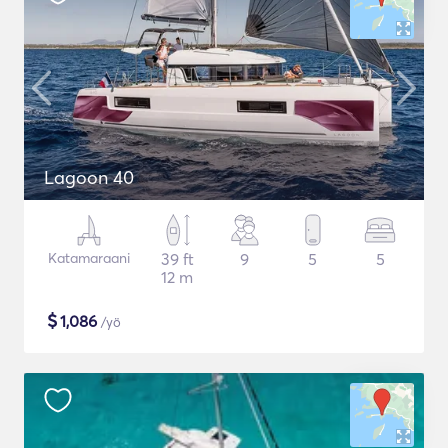
Lagoon 40
Katamaraani
39 ft
9
5
5
12 m
$
1,086
/yö