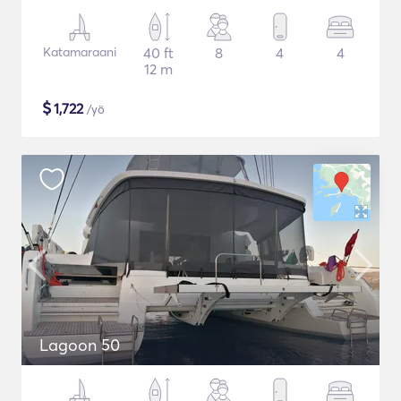
Katamaraani
40 ft
8
4
4
12 m
$
1,722
/yö
Lagoon 50