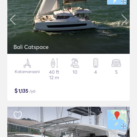
Bali Catspace
Katamaraani
40 ft
10
4
5
12 m
$
1,135
/yö