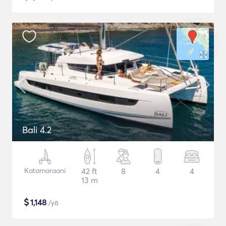
Bali 4.2
Katamaraani
42 ft
8
4
4
13 m
$
1,148
/yö