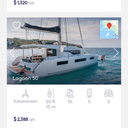
$
1,320
/yö
Lagoon 50
Katamaraani
50 ft
10
5
5
15 m
$
2,388
/yö