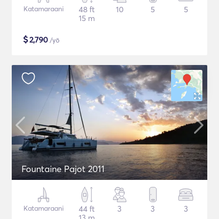
Katamaraani
48 ft
10
5
5
15 m
$
2,790
/yö
Fountaine Pajot 2011
Katamaraani
44 ft
3
3
3
13 m