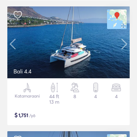
Bali 4.4
Katamaraani
44 ft
8
4
4
13 m
$
1,751
/yö