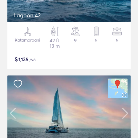
Lagoon 42
Katamaraani
42 ft
9
5
5
13 m
$
1,135
/yö