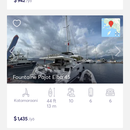
$
942
/yö
Fountaine Pajot Elba 45
Katamaraani
44 ft
10
6
6
13 m
$
1,435
/yö