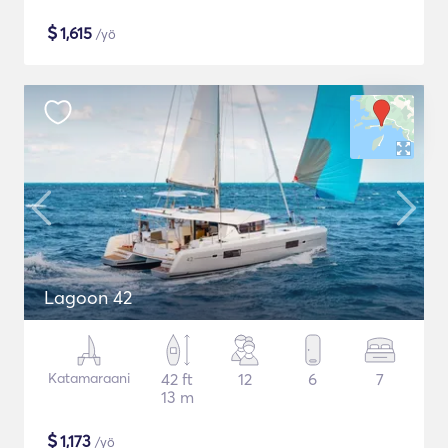
$
1,615
/yö
Lagoon 42
Katamaraani
42 ft
12
6
7
13 m
$
1,173
/yö