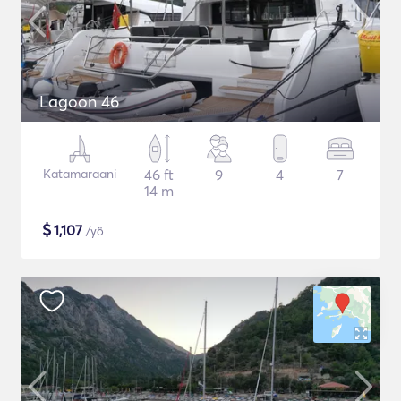
Lagoon 46
Katamaraani
46 ft
9
4
7
14 m
$
1,107
/yö