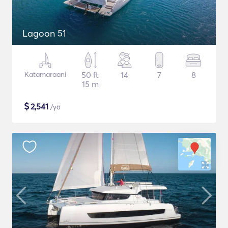
Lagoon 51
Katamaraani
50 ft
14
7
8
15 m
$
2,541
/yö