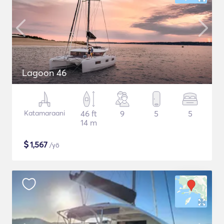
Lagoon 46
Katamaraani
46 ft
9
5
5
14 m
$
1,567
/yö