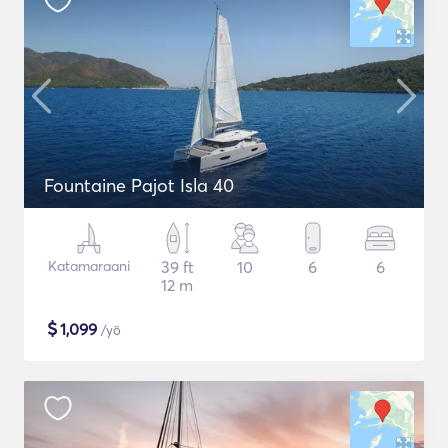
Fountaine Pajot Isla 40
Katamaraani
39 ft
10
6
6
12 m
$
1,099
/yö