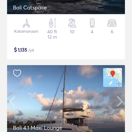
Bali Catspace
Katamaraani
40 ft
10
4
6
12 m
$
1,135
/yö
Bali 4.1 Maxi Lounge