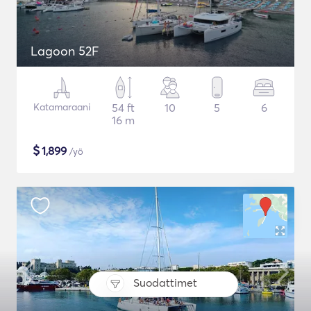
Lagoon 52F
Katamaraani
54 ft
10
5
6
16 m
$
1,899
/yö
Suodattimet