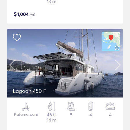
13 m
$
1,004
/yö
Lagoon 450 F
Katamaraani
46 ft
8
4
4
14 m