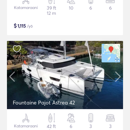
Katamaraani
39 ft
10
6
6
12 m
$
1,115
/yö
Fountaine Pajot Astrea 42
Katamaraani
42 ft
6
3
3