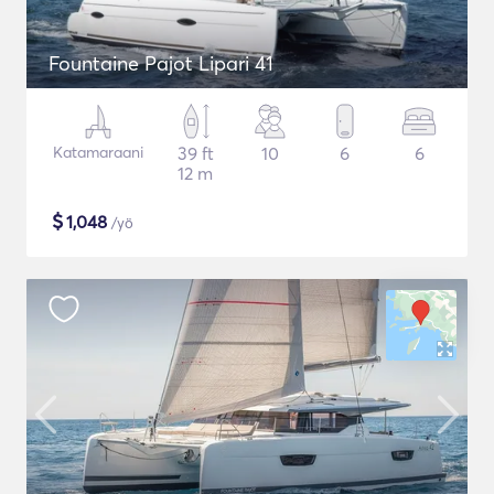
Fountaine Pajot Lipari 41
Katamaraani
39 ft
10
6
6
12 m
$
1,048
/yö