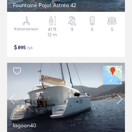
Fountaine Pajot Astréa 42
Katamaraani
41 ft
9
5
5
12 m
$
895
/yö
lagoon40