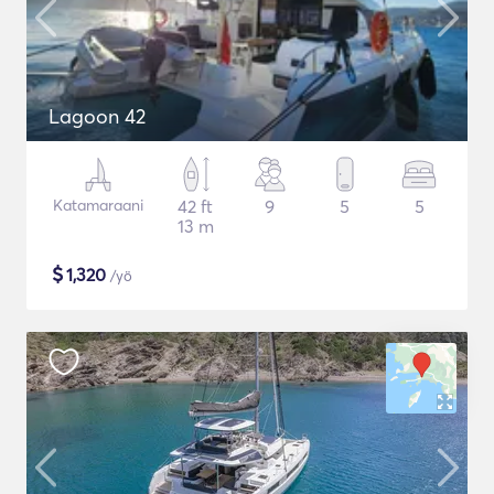
Lagoon 42
Katamaraani
42 ft
9
5
5
13 m
$
1,320
/yö