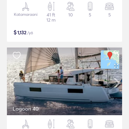
Katamaraani
41 ft
10
5
5
12 m
$
1,132
/yö
Lagoon 40