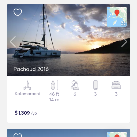
Pachoud 2016
Katamaraani
46 ft
6
3
3
14 m
$
1,309
/yö