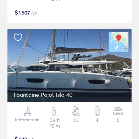
$
1,607
/yö
Fountaine Pajot Isla 40
Katamaraani
39 ft
10
4
6
12 m