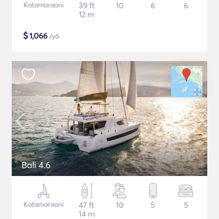
Katamaraani
39 ft
10
6
6
12 m
$
1,066
/yö
Bali 4.6
Katamaraani
47 ft
10
5
5
14 m