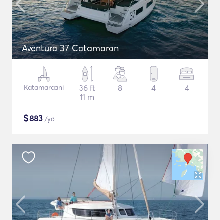
Aventura 37 Catamaran
Katamaraani
36 ft
8
4
4
11 m
$
883
/yö