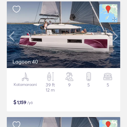
Lagoon 40
Katamaraani
39 ft
9
5
5
12 m
$
1,159
/yö