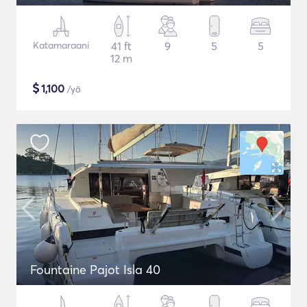
Katamaraani
41 ft
9
5
5
12 m
$
1,100
/yö
Fountaine Pajot Isla 40