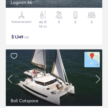
Lagoon 46
Katamaraani
46 ft
9
5
5
14 m
$
1,349
/yö
Bali Catspace