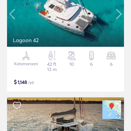
Lagoon 42
Katamaraani
42 ft
10
6
6
13 m
$
1,148
/yö