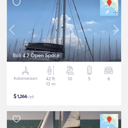
Bali 4.2 Open Space
Katamaraani
42 ft
10
5
6
13 m
$
1,266
/yö