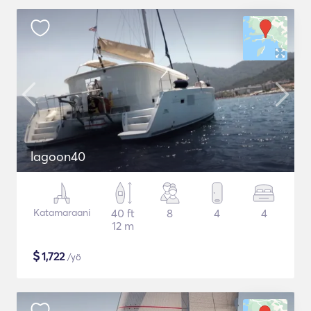
lagoon40
Katamaraani
40 ft
8
4
4
12 m
$
1,722
/yö