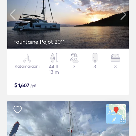
Fountaine Pajot 2011
Katamaraani
44 ft
3
3
3
13 m
$
1,607
/yö