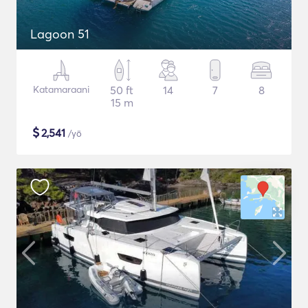
Lagoon 51
Katamaraani
50 ft
14
7
8
15 m
$
2,541
/yö