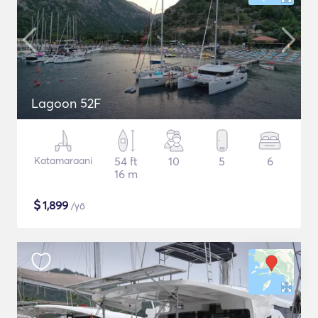
Lagoon 52F
Katamaraani
54 ft
10
5
6
16 m
$
1,899
/yö