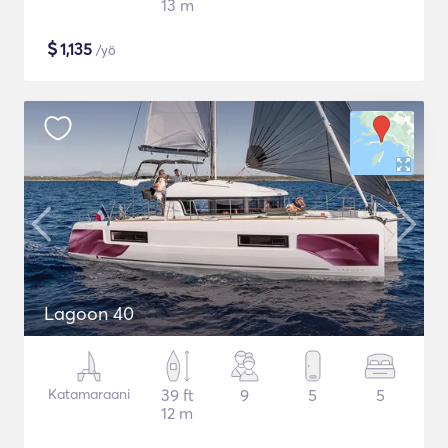
13 m
$
1,135
/yö
Lagoon 40
Katamaraani
39 ft
9
5
5
12 m