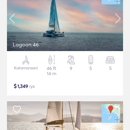
Lagoon 46
Katamaraani
46 ft
9
5
5
14 m
$
1,349
/yö