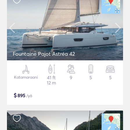
Fountaine Pajot Astréa 42
Katamaraani
41 ft
9
5
5
12 m
$
895
/yö