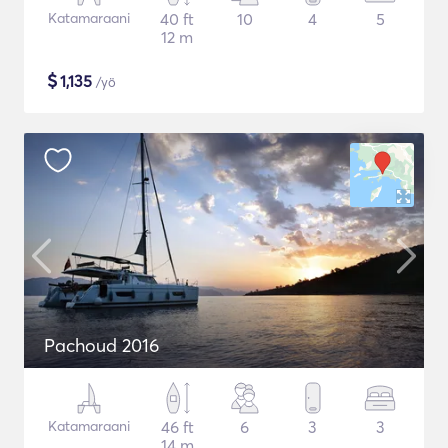
Katamaraani
40 ft
10
4
5
12 m
$
1,135
/yö
Pachoud 2016
Katamaraani
46 ft
6
3
3
14 m