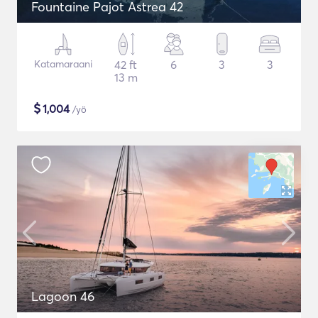
Fountaine Pajot Astrea 42
Katamaraani
42 ft
6
3
3
13 m
$
1,004
/yö
Lagoon 46