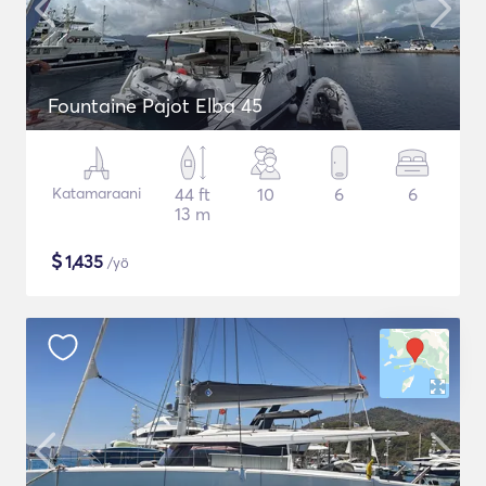
Fountaine Pajot Elba 45
Katamaraani
44 ft
10
6
6
13 m
$
1,435
/yö