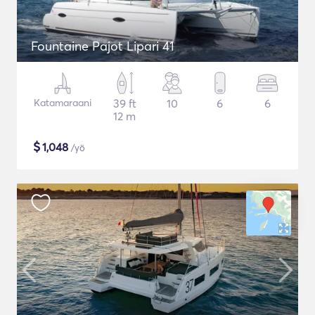
Fountaine Pajot Lipari 41
Katamaraani
39 ft
10
6
6
12 m
$
1,048
/yö