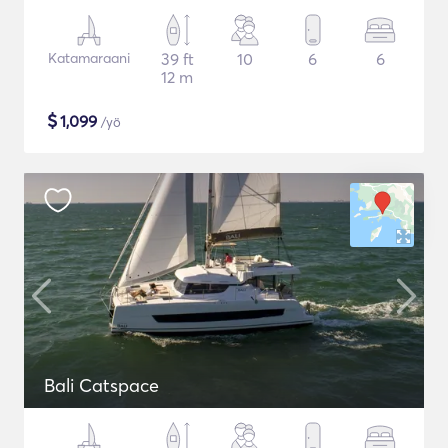
Katamaraani
39 ft
10
6
6
12 m
$
1,099
/yö
Bali Catspace