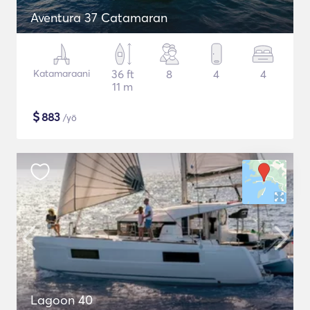
Aventura 37 Catamaran
Katamaraani
36 ft
8
4
4
11 m
$
883
/yö
Lagoon 40