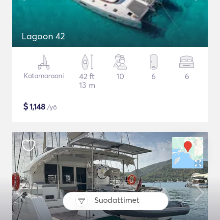
Lagoon 42
Katamaraani
42 ft
10
6
6
13 m
$
1,148
/yö
Suodattimet