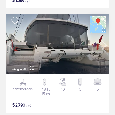
$
1,266
/yö
Lagoon 50
Katamaraani
48 ft
10
5
5
15 m
$
2,790
/yö