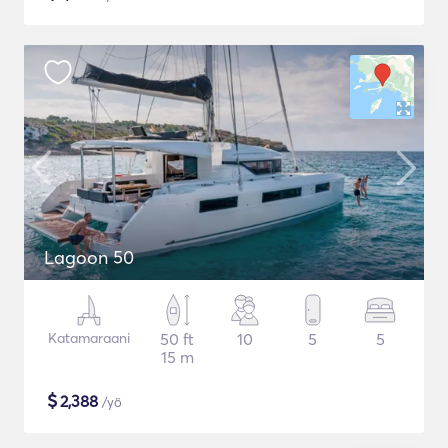
Lagoon 50
Katamaraani
50 ft
10
5
5
15 m
$
2,388
/yö