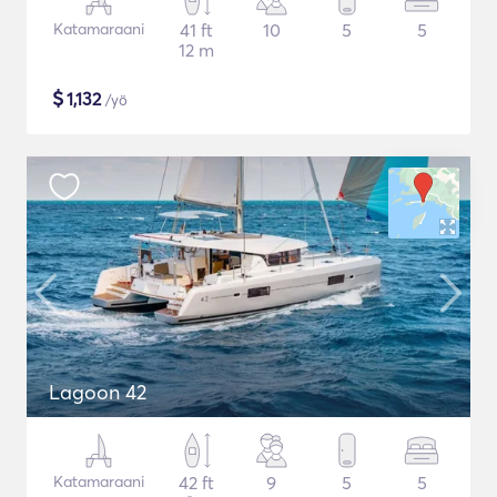
Katamaraani
41 ft
10
5
5
12 m
$
1,132
/yö
Lagoon 42
Katamaraani
42 ft
9
5
5