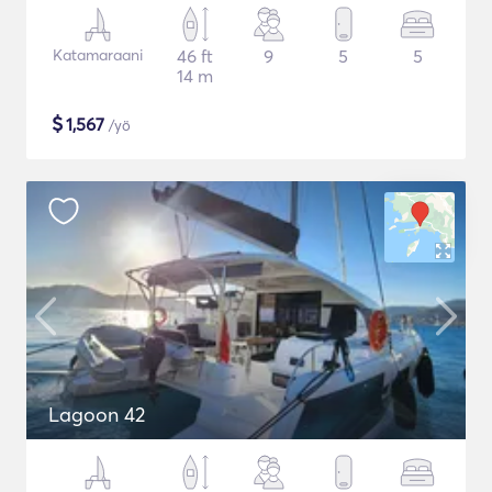
Katamaraani
46 ft
9
5
5
14 m
$
1,567
/yö
Lagoon 42