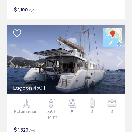
$
1,100
/yö
Lagoon 450 F
Katamaraani
46 ft
8
4
4
14 m
$
1,320
/yö