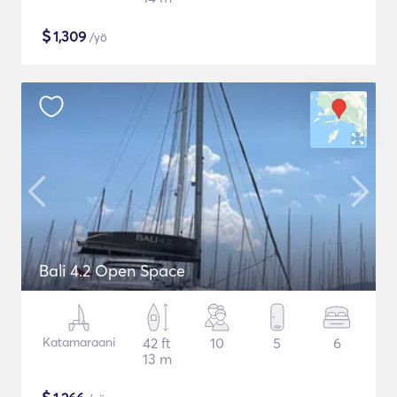
$
1,309
/yö
Bali 4.2 Open Space
Katamaraani
42 ft
10
5
6
13 m