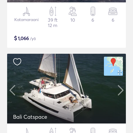
Katamaraani
39 ft
10
6
6
12 m
$
1,066
/yö
Bali Catspace