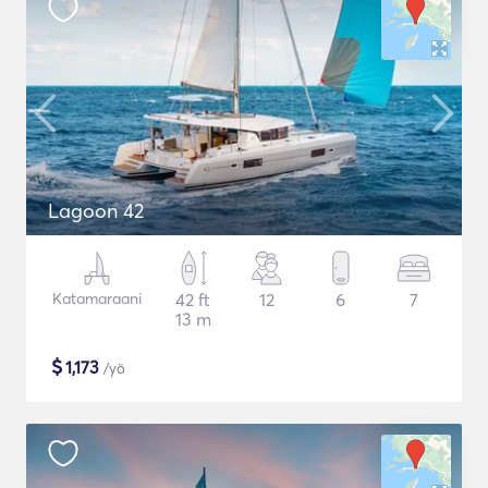
Lagoon 42
Katamaraani
42 ft
12
6
7
13 m
$
1,173
/yö