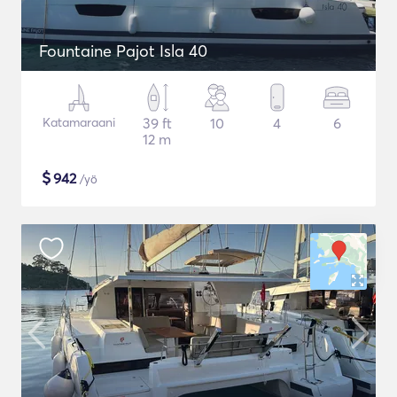
Fountaine Pajot Isla 40
Katamaraani
39 ft
10
4
6
12 m
$
942
/yö