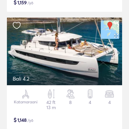
$
1,159
/yö
Bali 4.2
Katamaraani
42 ft
8
4
4
13 m
$
1,148
/yö