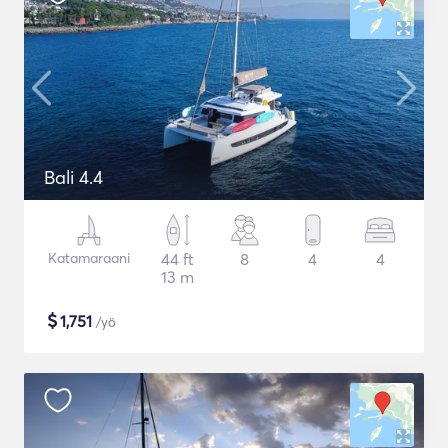
Bali 4.4
Katamaraani
44 ft
8
4
4
13 m
$
1,751
/yö