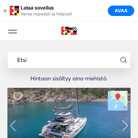
Lataa sovellus
×
AVAA
Varaa nopeasti ja helposti
Etsi
Hintaan sisältyy aina miehistö.