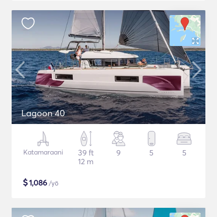
Lagoon 40
Katamaraani
39 ft
9
5
5
12 m
$
1,086
/yö