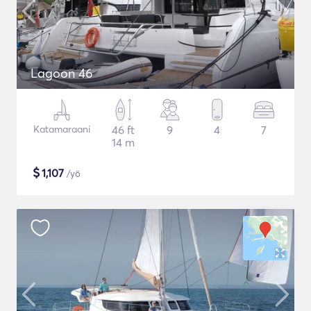
Lagoon 46
Katamaraani
46 ft
9
4
7
14 m
$
1,107
/yö