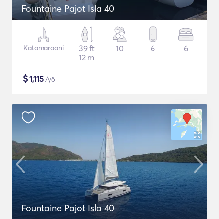
Fountaine Pajot Isla 40
Katamaraani
39 ft
10
6
6
12 m
$
1,115
/yö
Fountaine Pajot Isla 40