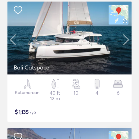
Bali Catspace
Katamaraani
40 ft
10
4
6
12 m
$
1,135
/yö