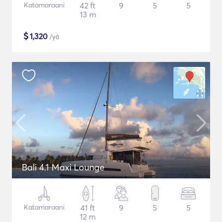
Katamaraani
42 ft
9
5
5
13 m
$
1,320
/yö
Bali 4.1 Maxi Lounge
Katamaraani
41 ft
9
5
5
12 m