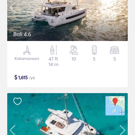
Bali 4.6
Katamaraani
47 ft
10
5
5
14 m
$
1,615
/yö