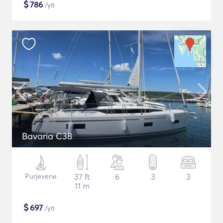
$
786
/yö
Bavaria C38
Purjevene
37 ft
6
3
3
11 m
$
697
/yö