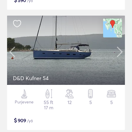
$
590
/yö
D&D Kufner 54
Purjevene
55 ft
12
5
5
17 m
$
909
/yö