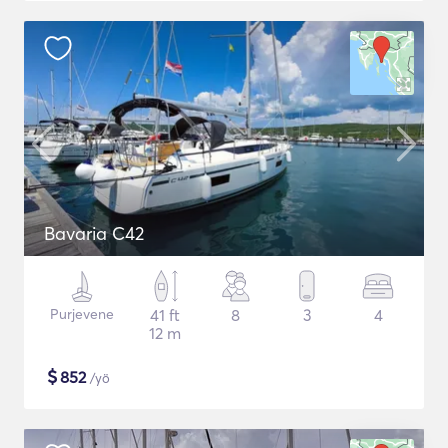
Bavaria C42
Purjevene
41 ft
8
3
4
12 m
$
852
/yö