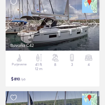
Bavaria C42
Purjevene
41 ft
8
3
4
12 m
$
810
/yö