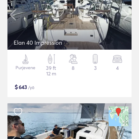
Elan 40 Impression
Purjevene
39 ft
8
3
4
12 m
$
643
/yö