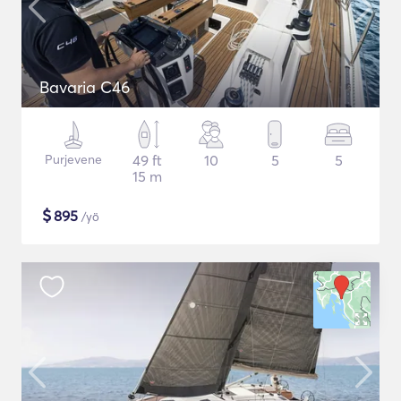
Bavaria C46
Purjevene
49 ft
10
5
5
15 m
$
895
/yö