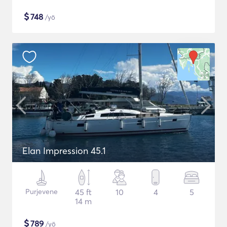
$
748
/yö
Elan Impression 45.1
Purjevene
45 ft
10
4
5
14 m
$
789
/yö