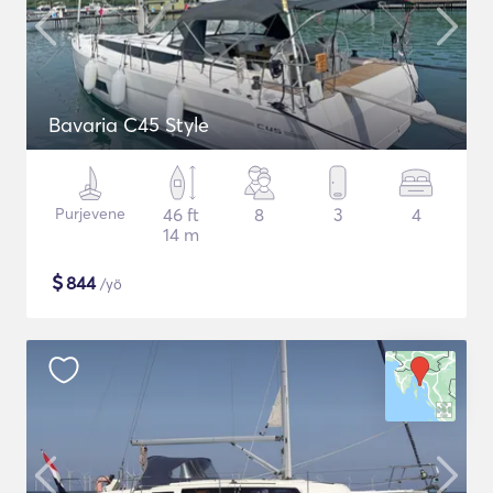
Bavaria C45 Style
Purjevene
46 ft
8
3
4
14 m
$
844
/yö