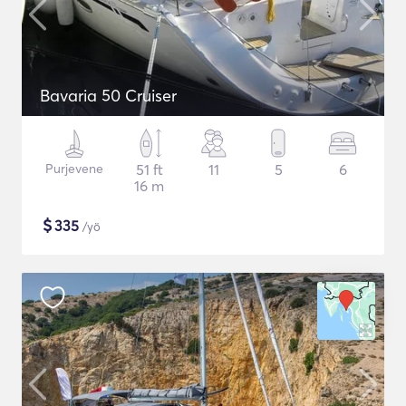
Bavaria 50 Cruiser
Purjevene
51 ft
11
5
6
16 m
$
335
/yö