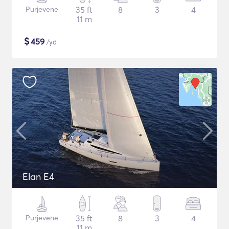
Purjevene
35 ft
8
3
4
11 m
$
459
/yö
Elan E4
Purjevene
35 ft
8
3
4
11 m