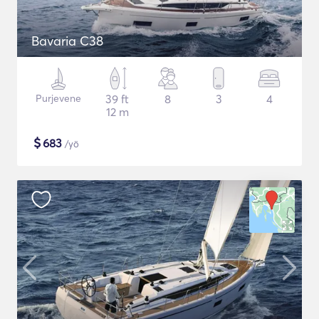
Bavaria C38
Purjevene
39 ft
8
3
4
12 m
$
683
/yö