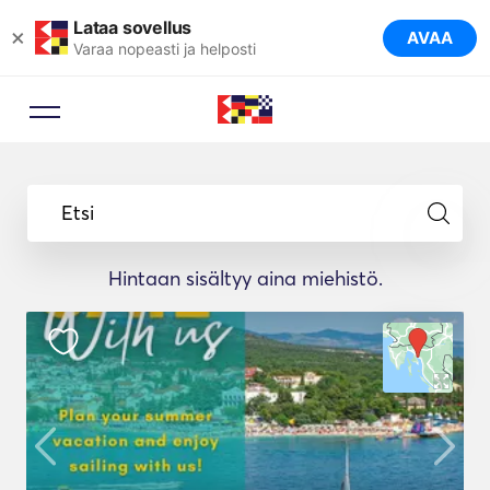
Lataa sovellus
×
AVAA
Varaa nopeasti ja helposti
Etsi
Hintaan sisältyy aina miehistö.