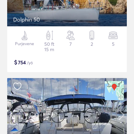
Dolphin 50
Purjevene
50 ft
7
2
5
15 m
$
754
/yö