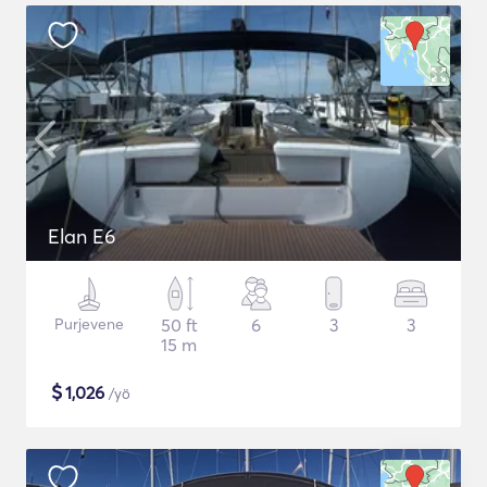
Elan E6
Purjevene
50 ft
6
3
3
15 m
$
1,026
/yö