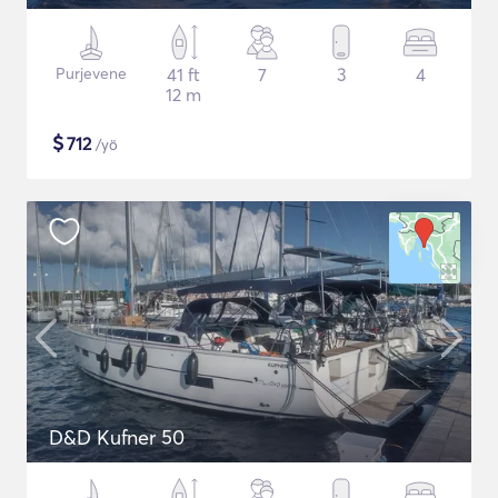
Purjevene
41 ft
7
3
4
12 m
$
712
/yö
D&D Kufner 50