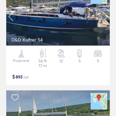
D&D Kufner 54
Purjevene
56 ft
12
5
5
17 m
$
893
/yö