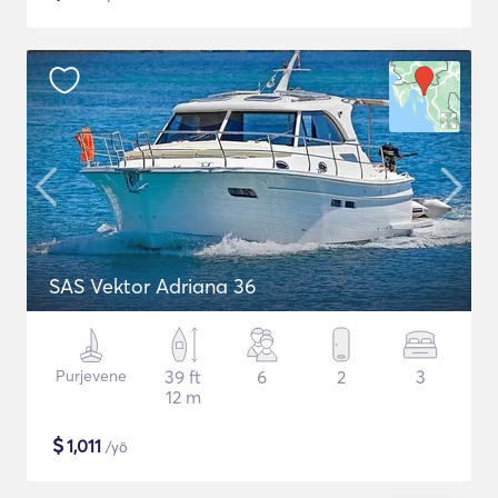
SAS Vektor Adriana 36
Purjevene
39 ft
6
2
3
12 m
$
1,011
/yö