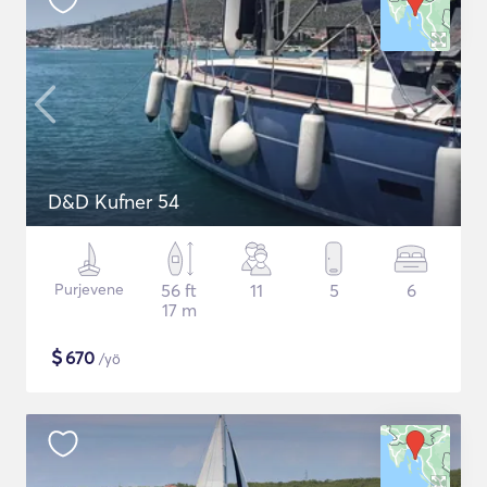
D&D Kufner 54
Purjevene
56 ft
11
5
6
17 m
$
670
/yö