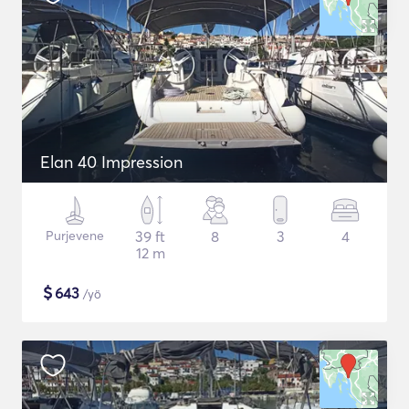
Elan 40 Impression
Purjevene
39 ft
8
3
4
12 m
$
643
/yö