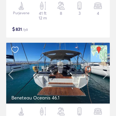
Purjevene
41 ft
8
3
4
12 m
$
831
/yö
Beneteau Oceanis 46.1