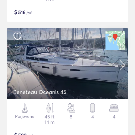
$
516
/yö
Beneteau Oceanis 45
Purjevene
45 ft
8
4
4
14 m