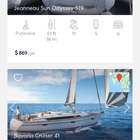
Jeanneau Sun Odyssey 519
Purjevene
51 ft
11
5
6
16 m
$
869
/yö
Bavaria Cruiser 41