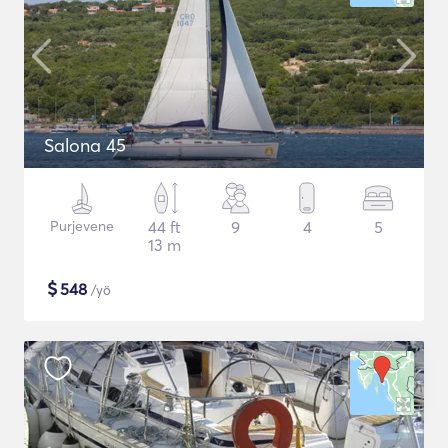
Salona 45
Purjevene
44 ft
9
4
5
13 m
$
548
/yö