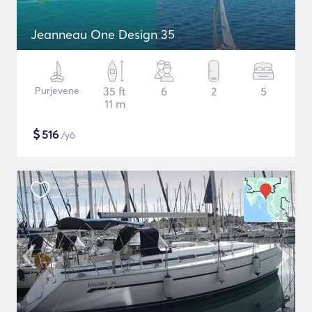
Jeanneau One Design 35
Purjevene
35 ft
6
2
5
11 m
$
516
/yö