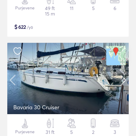
Purjevene
49 ft
11
5
6
15 m
$
622
/yö
Bavaria 30 Cruiser
Purjevene
31 ft
5
2
3