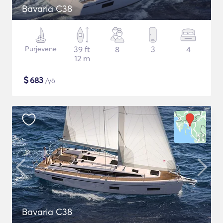
Bavaria C38
Purjevene
39 ft
8
3
4
12 m
$
683
/yö
Bavaria C38