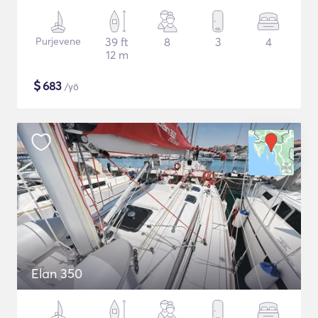
Purjevene
39 ft
8
3
4
12 m
$
683
/yö
Elan 350