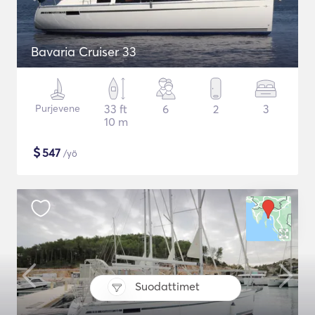
Bavaria Cruiser 33
Purjevene
33 ft
6
2
3
10 m
$
547
/yö
Suodattimet