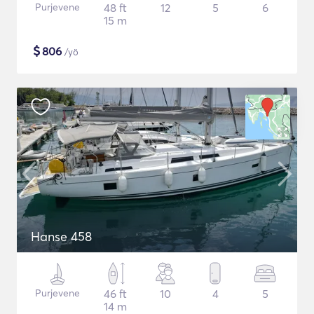
Purjevene
48 ft
12
5
6
15 m
$
806
/yö
Hanse 458
Purjevene
46 ft
10
4
5
14 m