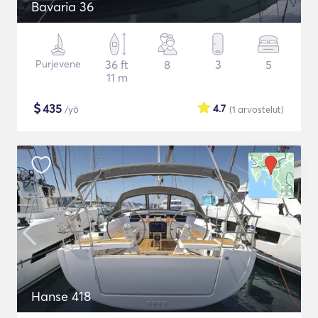
Bavaria 36
Purjevene
36 ft
8
3
5
11 m
$
435
4.7
/yö
(1
arvostelut
)
Hanse 418