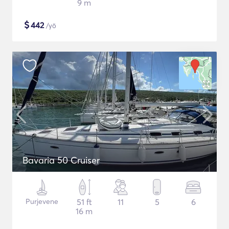
9 m
$
442
/yö
Bavaria 50 Cruiser
Purjevene
51 ft
11
5
6
16 m