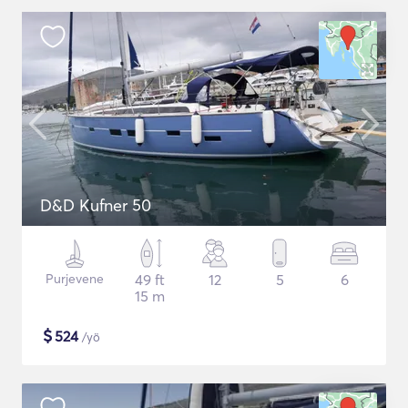
D&D Kufner 50
Purjevene
49 ft
12
5
6
15 m
$
524
/yö