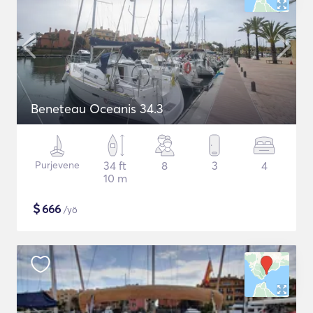
Beneteau Oceanis 34.3
Purjevene
34 ft
8
3
4
10 m
$
666
/yö