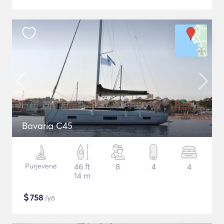
Bavaria C45
Purjevene
46 ft
8
4
4
14 m
$
758
/yö