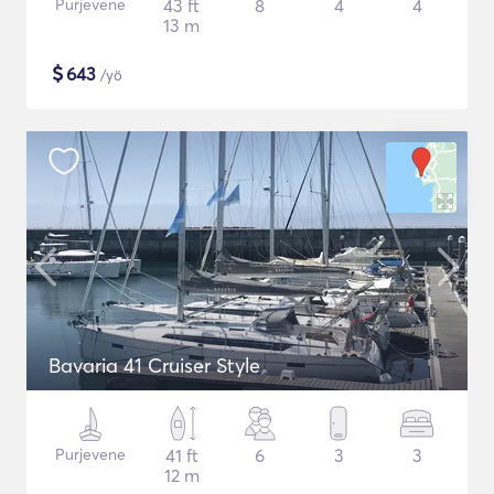
Purjevene
43 ft
8
4
4
13 m
$
643
/yö
Bavaria 41 Cruiser Style
Purjevene
41 ft
6
3
3
12 m