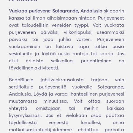
Vuokraa purjevene Sotogrande, Andalusia
skipparin
kanssa tai ilman alhaisimpaan hintaan. Purjeveneet
ovat taloudellisin veneiden tyyppi. Voit vuokrata
purjeveneen päiväksi, viikonlopuksi, useammaksi
päiväksi tai jopa juhlia varten. Purjeveneen
vuokraaminen on loistava tapa tutkia uusia
vesialueita ja löytää uusia rantoja tai saaria. Jos
etsit erilaista seikkailua, purjehtiminen on
täydellinen aktiviteetti.
BednBlue'n jahtivuokrausalusta tarjoaa vain
sertifioituja purjeveneitä vuokralle Sotogrande,
Andalusia. Löydä ja varaa ihanteellinen purjevenesi
muutamassa minuutissa. Voit ottaa suoraan
yhteyttä omistajaan tai meihin kaikissa
kysymyksissäsi. Jos et vieläkään osaa päättää
täydellisestä veneestä lomallesi, anna
matkailuasiantuntijoidemme ehdottaa parhaita