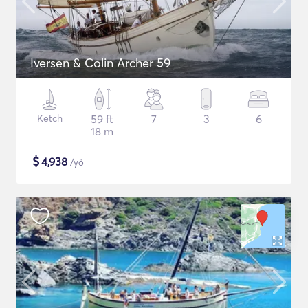
Iversen & Colin Archer 59
Ketch
59 ft
7
3
6
18 m
$
4,938
/yö