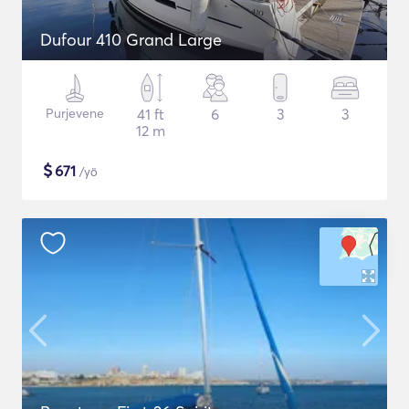
Dufour 410 Grand Large
Purjevene
41 ft
6
3
3
12 m
$
671
/yö