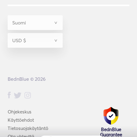
BednBlue © 2026
Ohjekeskus
Käyttöehdot
Tietosuojakäytäntö
BednBlue
Guarantee
Ota yhteyttä