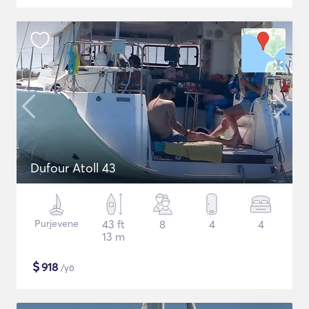
Dufour Atoll 43
Purjevene
43 ft
8
4
4
13 m
$
918
/yö