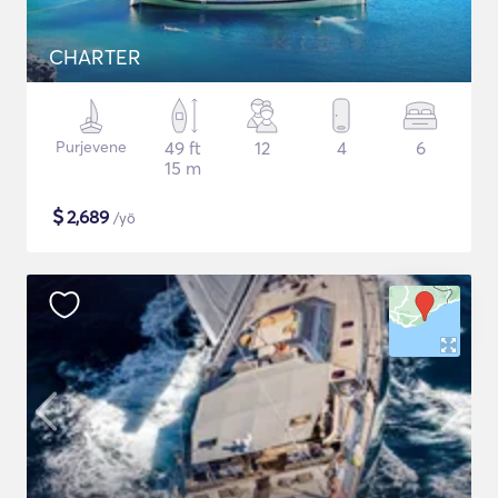
CHARTER
Purjevene
49 ft
12
4
6
15 m
$
2,689
/yö