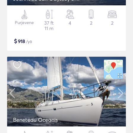
Purjevene
37 ft
4
2
2
11 m
$
918
/yö
Beneteau Oceanis