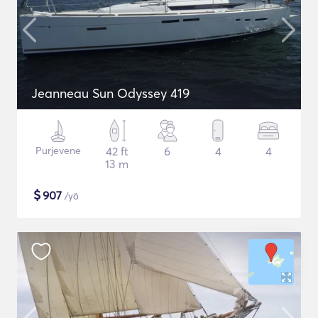
Jeanneau Sun Odyssey 419
Purjevene
42 ft
6
4
4
13 m
$
907
/yö