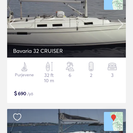
Bavaria 32 CRUISER
Purjevene
32 ft
6
2
3
10 m
$
690
/yö