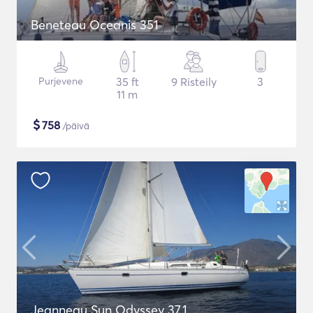
Beneteau Oceanis 351
Purjevene
35 ft
9 Risteily
3
11 m
$
758
/päivä
Jeanneau Sun Odyssey 37.1