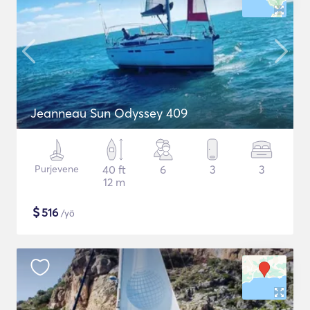
Jeanneau Sun Odyssey 409
Purjevene
40 ft
6
3
3
12 m
$
516
/yö