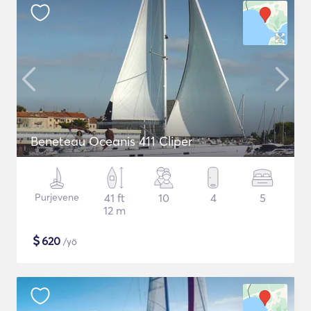
Beneteau Oceanis 411 Cliper
Purjevene
41 ft
10
4
5
12 m
$
620
/yö