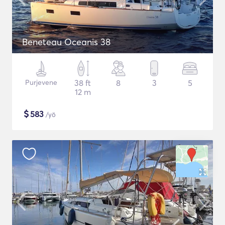
Beneteau Oceanis 38
Purjevene
38 ft
8
3
5
12 m
$
583
/yö