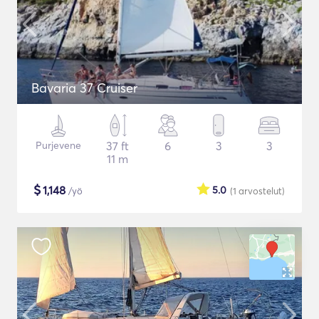
Bavaria 37 Cruiser
Purjevene
37 ft
6
3
3
11 m
$
1,148
5.0
/yö
(1
arvostelut
)