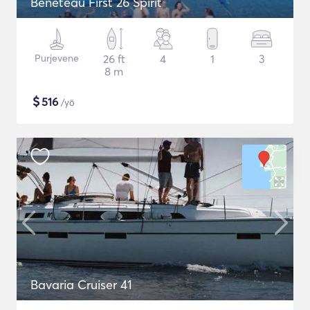
Beneteau First 26 Spirit
Purjevene
26 ft
4
1
3
8 m
$
516
/yö
Bavaria Cruiser 41