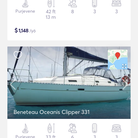
Purjevene
42 ft
8
3
3
13 m
$
1,148
/yö
Beneteau Oceanis Clipper 331
Purjevene
33 ft
6
3
3