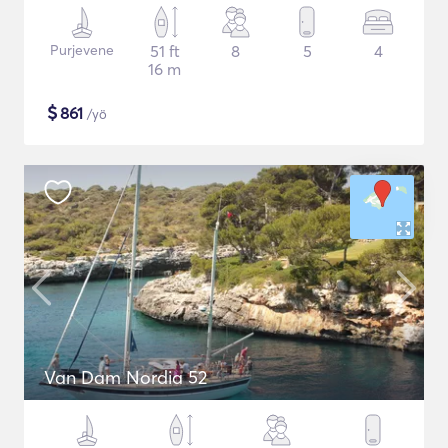
Purjevene
51 ft
8
5
4
16 m
$
861
/yö
Van Dam Nordia 52