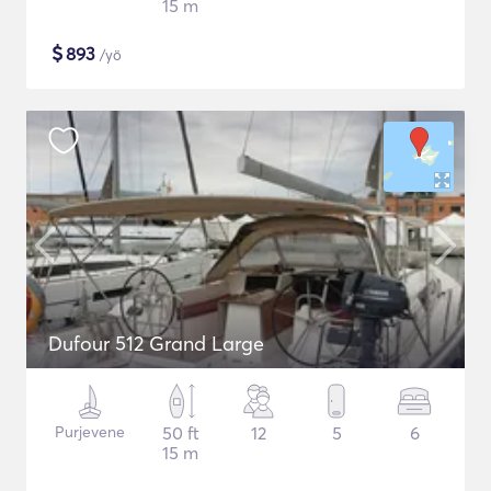
15 m
$
893
/yö
Dufour 512 Grand Large
Purjevene
50 ft
12
5
6
15 m