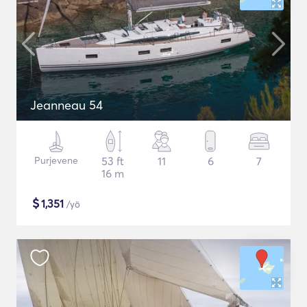
Jeanneau 54
Purjevene
53 ft
11
6
7
16 m
$
1,351
/yö