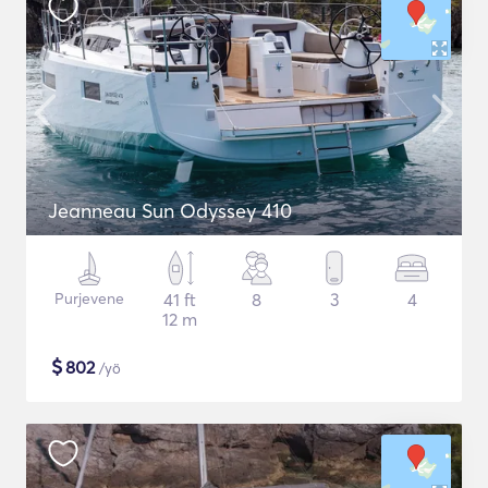
Jeanneau Sun Odyssey 410
Purjevene
41 ft
8
3
4
12 m
$
802
/yö