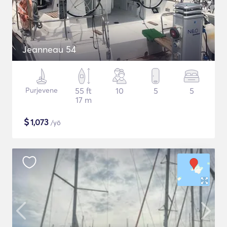
Jeanneau 54
Purjevene
55 ft
10
5
5
17 m
$
1,073
/yö