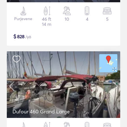
Purjevene
46 ft
10
4
5
14 m
$
828
/yö
Dufour 460 Grand Large