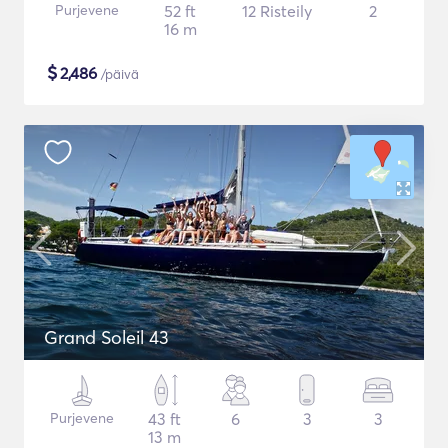
Purjevene
52 ft
12 Risteily
2
16 m
$
2,486
/päivä
Grand Soleil 43
Purjevene
43 ft
6
3
3
13 m