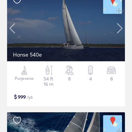
Hanse 540e
Purjevene
54 ft
8
4
8
16 m
$
999
/yö