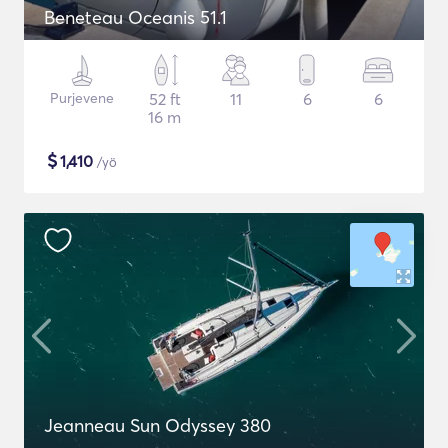
Beneteau Oceanis 51.1
Purjevene
52 ft
11
6
6
16 m
$
1,410
/yö
Jeanneau Sun Odyssey 380