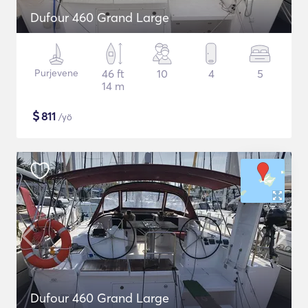
Dufour 460 Grand Large
Purjevene
46 ft
10
4
5
14 m
$
811
/yö
Dufour 460 Grand Large