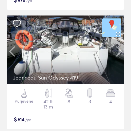
$
976
/yö
Jeanneau Sun Odyssey 419
Purjevene
42 ft
8
3
4
13 m
$
614
/yö