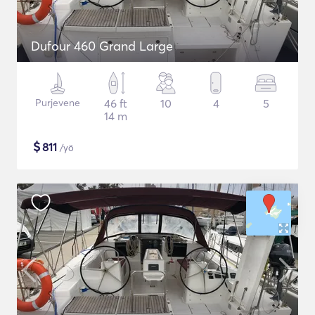
Dufour 460 Grand Large
Purjevene
46 ft
10
4
5
14 m
$
811
/yö