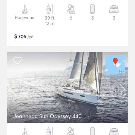
Purjevene
39 ft
6
3
3
12 m
$
705
/yö
Jeanneau Sun Odyssey 440