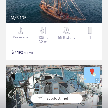
M/S 105
Purjevene
105 ft
65 Risteily
1
32 m
$
4,192
/päivä
Suodattimet