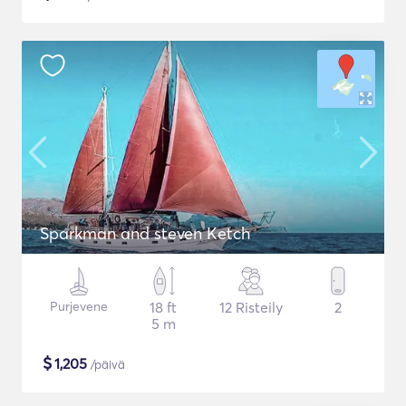
Sparkman and steven Ketch
Purjevene
18 ft
12 Risteily
2
5 m
$
1,205
/päivä