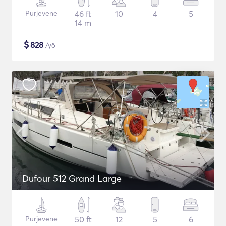
Purjevene
46 ft
10
4
5
14 m
$
828
/yö
Dufour 512 Grand Large
Purjevene
50 ft
12
5
6