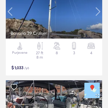
Bavaria 39 Cruiser
Purjevene
27 ft
8
3
4
8 m
$
1,033
/yö