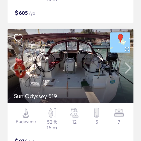
$
605
/yö
Sun Odyssey 519
Purjevene
52 ft
12
5
7
16 m