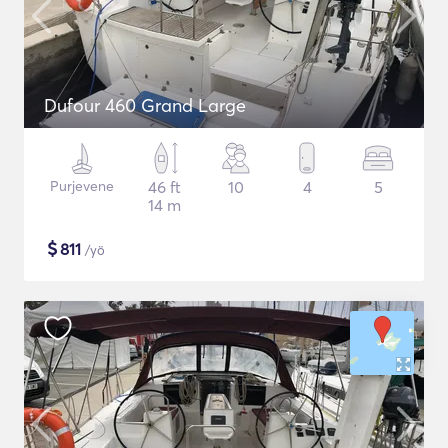
Dufour 460 Grand Large
Purjevene
46 ft
10
4
5
14 m
$
811
/yö