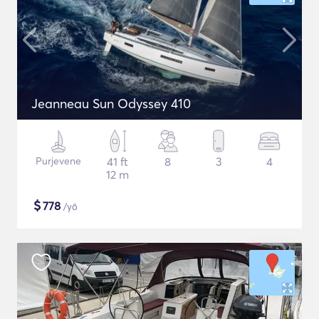
Jeanneau Sun Odyssey 410
Purjevene
41 ft
8
3
4
12 m
$
778
/yö