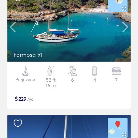
Formosa 51
Purjevene
52 ft
6
4
7
16 m
$
229
/yö