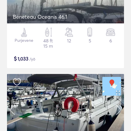
Beneteau Oceanis 46.1
Purjevene
48 ft
12
5
6
15 m
$
1,033
/yö