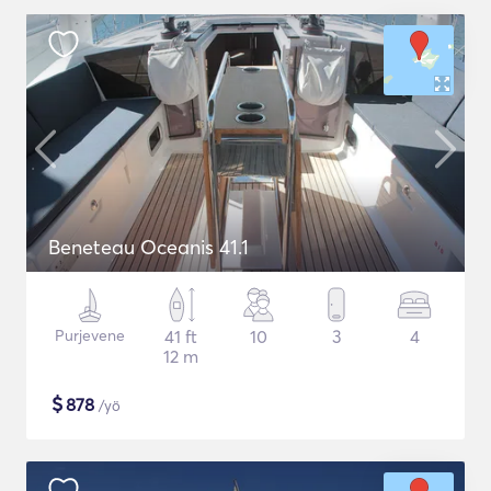
Beneteau Oceanis 41.1
Purjevene
41 ft
10
3
4
12 m
$
878
/yö