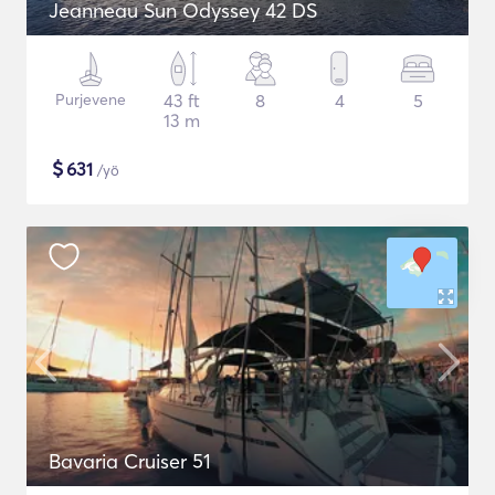
Jeanneau Sun Odyssey 42 DS
Purjevene
43 ft
8
4
5
13 m
$
631
/yö
Bavaria Cruiser 51