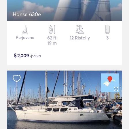
Hanse 630e
Purjevene
62 ft
12 Risteily
3
19 m
$
2,009
/päivä