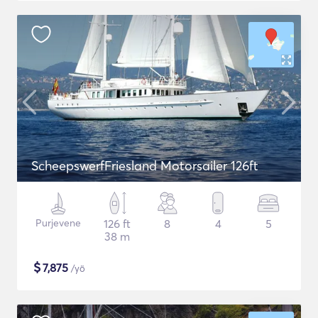
ScheepswerfFriesland Motorsailer 126ft
Purjevene
126 ft
8
4
5
38 m
$
7,875
/yö