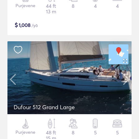
Purjevene
44 ft
8
4
4
13 m
$
1,008
/yö
Dufour 512 Grand Large
Purjevene
48 ft
8
5
5
15 m