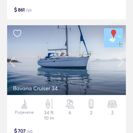
$
861
/yö
Bavaria Cruiser 34
Purjevene
34 ft
6
2
3
10 m
$
707
/yö