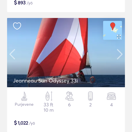
$
893
/yö
Jeanneau Sun Odyssey 33i
Purjevene
33 ft
6
2
4
10 m
$
1,022
/yö