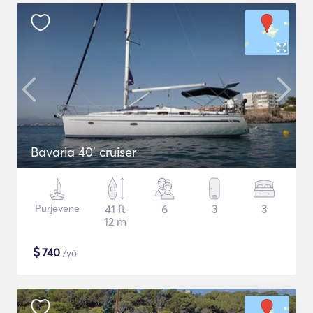
Bavaria 40' cruiser
Purjevene
41 ft
6
3
3
12 m
$
740
/yö