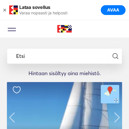
Lataa sovellus
×
AVAA
Varaa nopeasti ja helposti
Etsi
Hintaan sisältyy aina miehistö.