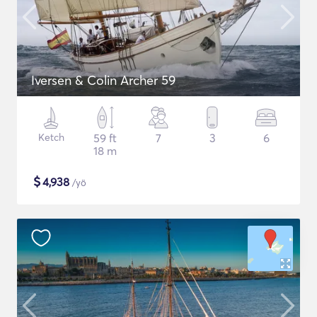
Iversen & Colin Archer 59
Ketch
59 ft
7
3
6
18 m
$
4,938
/yö