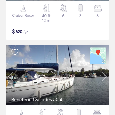
Cruiser Racer
40 ft
6
3
3
12 m
$
620
/yö
Beneteau Cyclades 50.4