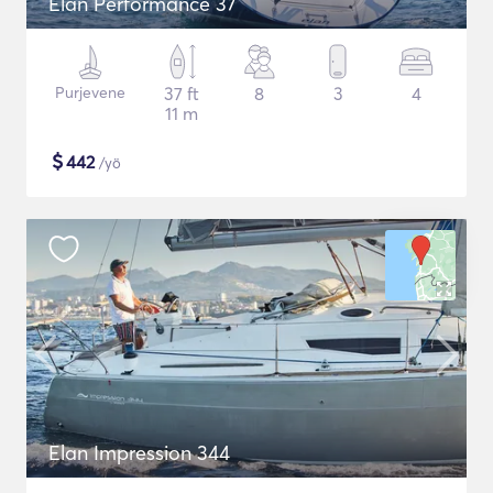
Elan Performance 37
Purjevene
37 ft
8
3
4
11 m
$
442
/yö
Elan Impression 344