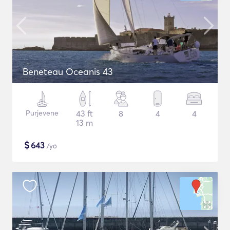
Beneteau Oceanis 43
Purjevene
43 ft
8
4
4
13 m
$
643
/yö