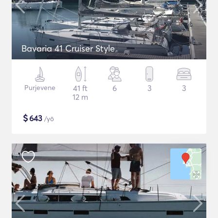
Bavaria 41 Cruiser Style
Purjevene
41 ft
6
3
3
12 m
$
643
/yö