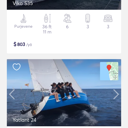
Viko S35
Purjevene
36 ft
6
3
3
11 m
$
803
/yö
Yatlant 24