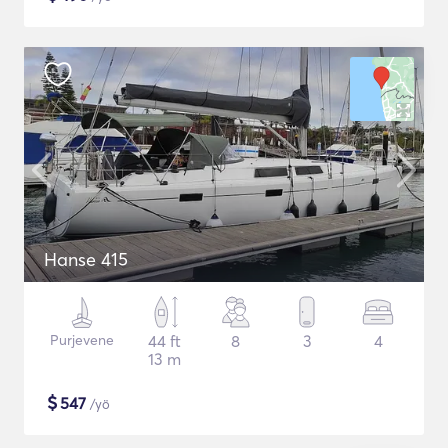
Hanse 415
Purjevene
44 ft
8
3
4
13 m
$
547
/yö