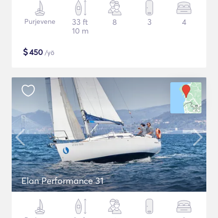
Purjevene
33 ft
8
3
4
10 m
$
450
/yö
Elan Performance 31