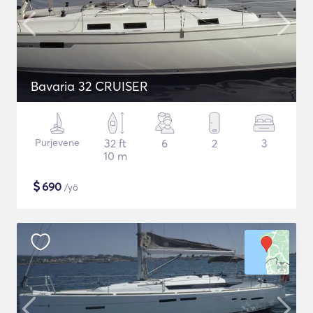
Bavaria 32 CRUISER
Purjevene
32 ft
6
2
3
10 m
$
690
/yö