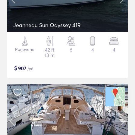
Jeanneau Sun Odyssey 419
Purjevene
42 ft
6
4
4
13 m
$
907
/yö