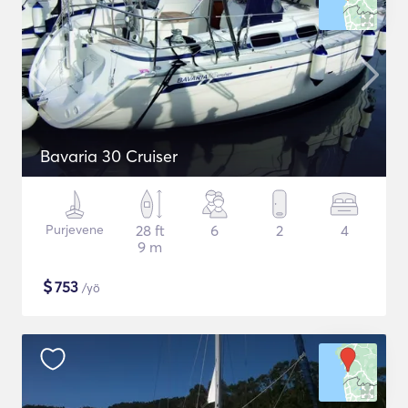
Bavaria 30 Cruiser
Purjevene
28 ft
6
2
4
9 m
$
753
/yö