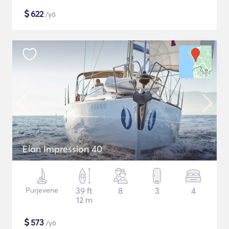
$
622
/yö
Elan Impression 40
Purjevene
39 ft
8
3
4
12 m
$
573
/yö