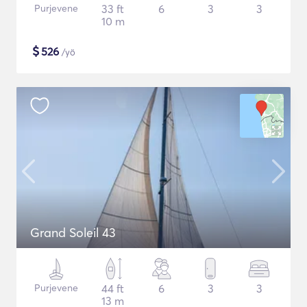
Purjevene
33 ft
6
3
3
10 m
$
526
/yö
Grand Soleil 43
Purjevene
44 ft
6
3
3
13 m