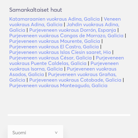
Samankaltaiset haut
Katamaraanien vuokraus Adina, Galicia
|
Veneen
vuokraus Adina, Galicia
|
Jahdin vuokraus Adina,
Galicia
|
Purjeveneen vuokraus Dorrón, Espanja
|
Purjeveneen vuokraus Cangas de Morrazo, Galicia
|
Purjeveneen vuokraus Mourente, Galicia
|
Purjeveneen vuokraus El Castro, Galicia
|
Purjeveneen vuokraus Islas Cíesin saaret, Hio
|
Purjeveneen vuokraus César, Galicia
|
Purjeveneen
vuokraus Puente Caldelas, Galicia
|
Purjeveneen
vuokraus Isorna, Galicia
|
Purjeveneen vuokraus
Asados, Galicia
|
Purjeveneen vuokraus Grañas,
Galicia
|
Purjeveneen vuokraus Cotobade, Galicia
|
Purjeveneen vuokraus Monteagudo, Galicia