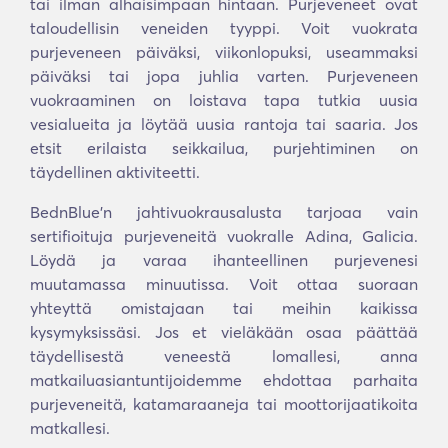
tai ilman alhaisimpaan hintaan. Purjeveneet ovat
taloudellisin veneiden tyyppi. Voit vuokrata
purjeveneen päiväksi, viikonlopuksi, useammaksi
päiväksi tai jopa juhlia varten. Purjeveneen
vuokraaminen on loistava tapa tutkia uusia
vesialueita ja löytää uusia rantoja tai saaria. Jos
etsit erilaista seikkailua, purjehtiminen on
täydellinen aktiviteetti.
BednBlue'n jahtivuokrausalusta tarjoaa vain
sertifioituja purjeveneitä vuokralle Adina, Galicia.
Löydä ja varaa ihanteellinen purjevenesi
muutamassa minuutissa. Voit ottaa suoraan
yhteyttä omistajaan tai meihin kaikissa
kysymyksissäsi. Jos et vieläkään osaa päättää
täydellisestä veneestä lomallesi, anna
matkailuasiantuntijoidemme ehdottaa parhaita
purjeveneitä, katamaraaneja tai moottorijaatikoita
matkallesi.