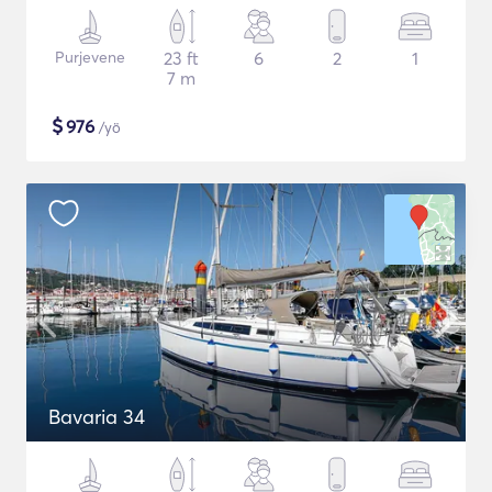
Purjevene
23 ft
6
2
1
7 m
$
976
/yö
Bavaria 34