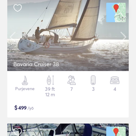
Bavaria Cruiser 38
Purjevene
39 ft
7
3
4
12 m
$
499
/yö