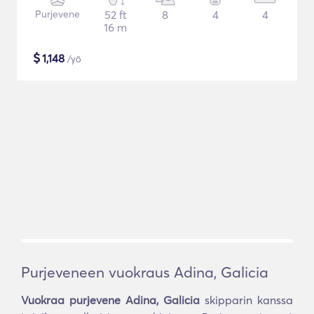
Purjevene
52 ft
8
4
4
16 m
$
1,148
/yö
Purjeveneen vuokraus Adina, Galicia
Vuokraa purjevene Adina, Galicia
skipparin kanssa