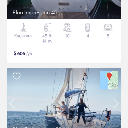
Elan Impression 45
Purjevene
45 ft
10
4
5
14 m
$
605
/yö