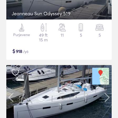
Jeanneau Sun Odyssey 519
Purjevene
49 ft
11
5
5
15 m
$
918
/yö