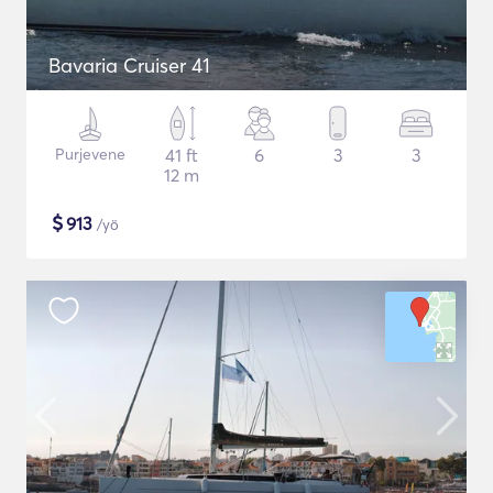
Bavaria Cruiser 41
Purjevene
41 ft
6
3
3
12 m
$
913
/yö