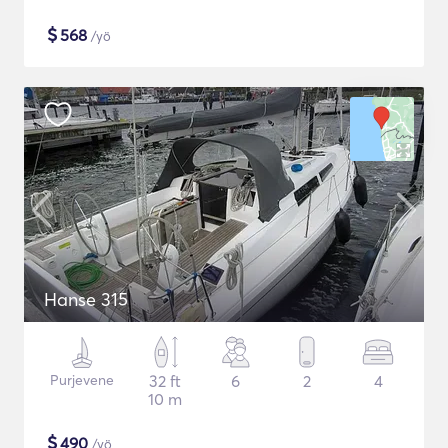
$
568
/yö
Hanse 315
Purjevene
32 ft
6
2
4
10 m
$
490
/yö