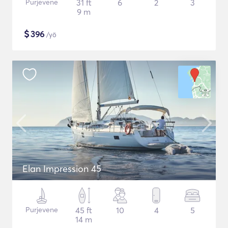
Purjevene
31 ft
6
2
3
9 m
$
396
/yö
Elan Impression 45
Purjevene
45 ft
10
4
5
14 m