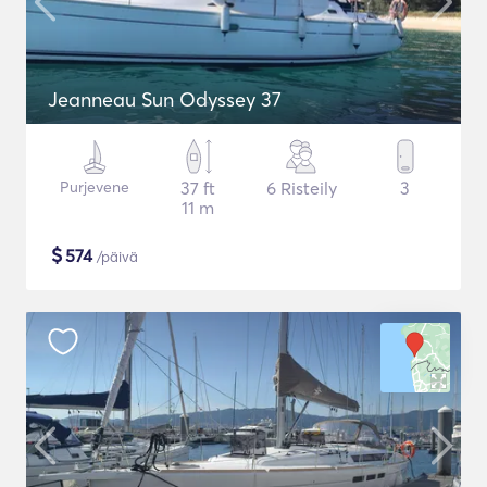
Jeanneau Sun Odyssey 37
Purjevene
37 ft
6 Risteily
3
11 m
$
574
/päivä