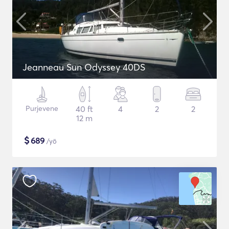
Jeanneau Sun Odyssey 40DS
Purjevene
40 ft
4
2
2
12 m
$
689
/yö