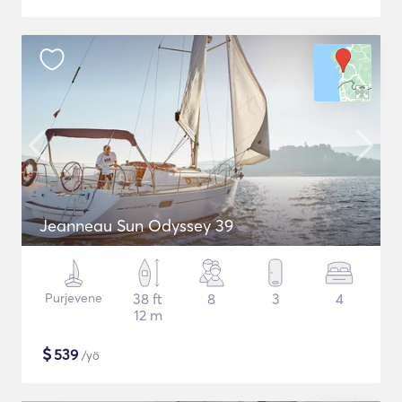
Jeanneau Sun Odyssey 39
Purjevene
38 ft
8
3
4
12 m
$
539
/yö