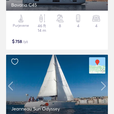
Bavaria C45
Purjevene
46 ft
8
4
4
14 m
$
758
/yö
Jeanneau Sun Odyssey