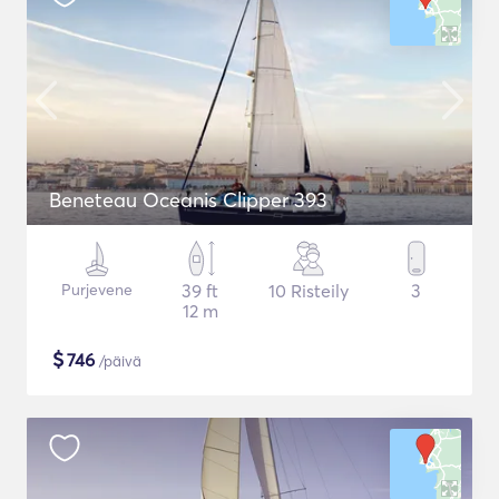
Beneteau Oceanis Clipper 393
Purjevene
39 ft
10 Risteily
3
12 m
$
746
/päivä