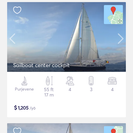
Sailboat center cockpit
Purjevene
55 ft
4
3
4
17 m
$
1,205
/yö