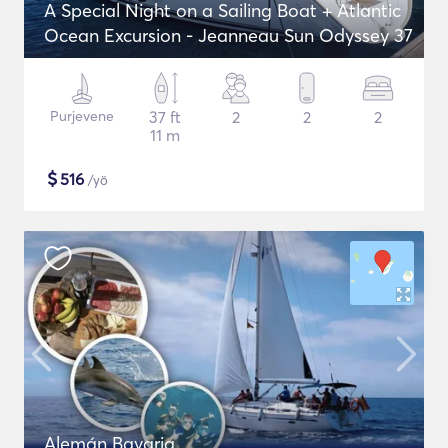
A Special Night on a Sailing Boat + Atlantic
Ocean Excursion - Jeanneau Sun Odyssey 37
Purjevene
37 ft
2
2
2
11 m
$
516
/yö
Alemán Bavaria