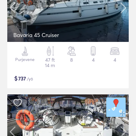
Bavaria 45 Cruiser
Purjevene
47 ft
8
4
4
14 m
$
737
/yö