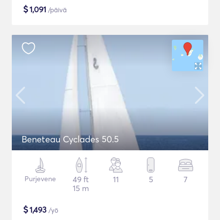
$
1,091
/päivä
Beneteau Cyclades 50.5
Purjevene
49 ft
11
5
7
15 m
$
1,493
/yö