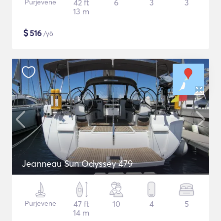
Purjevene
42 ft
6
3
3
13 m
$
516
/yö
Jeanneau Sun Odyssey 479
Purjevene
47 ft
10
4
5
14 m