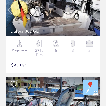
Dufour 382 GL
Purjevene
37 ft
6
3
3
11 m
$
450
/yö