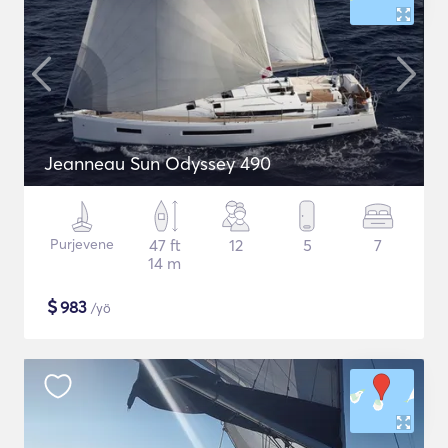
Jeanneau Sun Odyssey 490
Purjevene
47 ft
12
5
7
14 m
$
983
/yö