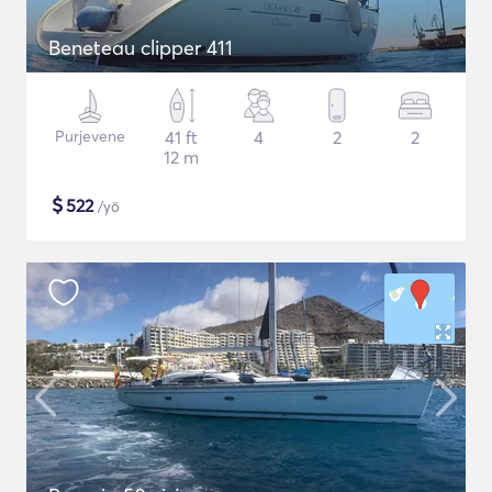
Beneteau clipper 411
Purjevene
41 ft
4
2
2
12 m
$
522
/yö