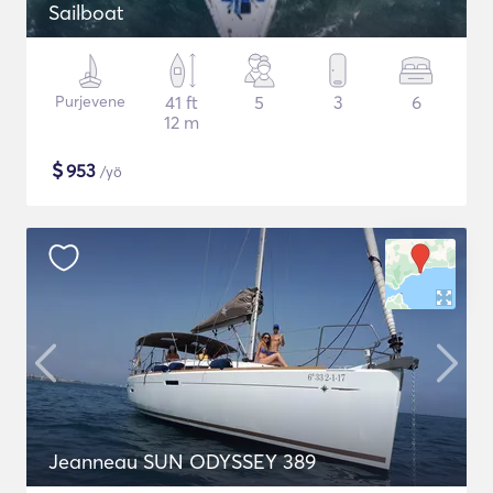
Sailboat
Purjevene
41 ft
5
3
6
12 m
$
953
/yö
Jeanneau SUN ODYSSEY 389