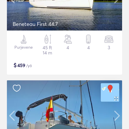
Beneteau First 44.7
Purjevene
45 ft
4
4
3
14 m
$
459
/yö