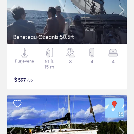
Beneteau Oceanis 50.5ft
Purjevene
51 ft
8
4
4
15 m
$
597
/yö