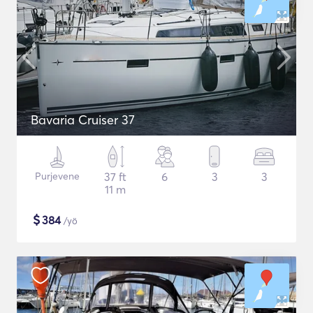
Bavaria Cruiser 37
Purjevene
37 ft
6
3
3
11 m
$
384
/yö