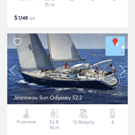
15 m
$
1,148
/yö
Jeanneau Sun Odyssey 52.2
Purjevene
52 ft
12 Risteily
4
16 m