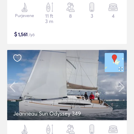
Purjevene
11 ft
8
3
4
3 m
$
1,561
/yö
Jeanneau Sun Odyssey 349