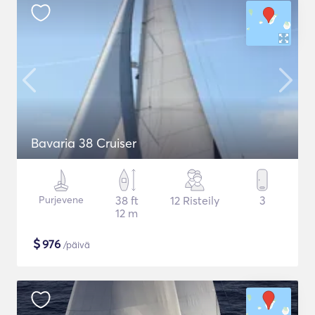
Bavaria 38 Cruiser
Purjevene
38 ft
12 Risteily
3
12 m
$
976
/päivä