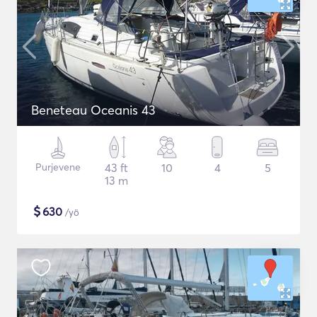
Beneteau Oceanis 43
Purjevene
43 ft
10
4
5
13 m
$
630
/yö