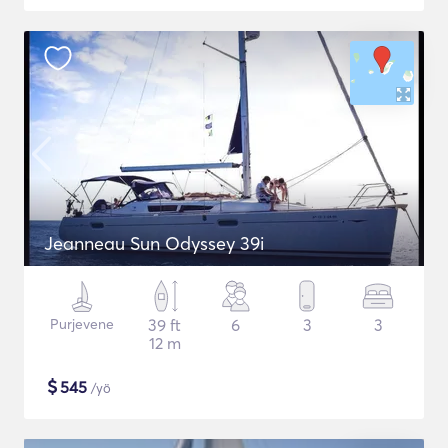
Jeanneau Sun Odyssey 39i
Purjevene
39 ft
6
3
3
12 m
$
545
/yö