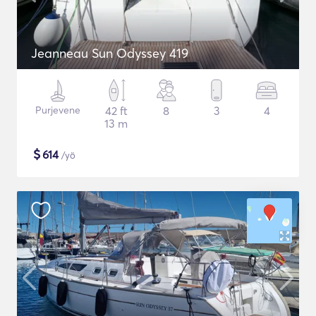
Jeanneau Sun Odyssey 419
Purjevene
42 ft
8
3
4
13 m
$
614
/yö