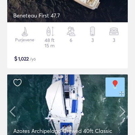
Beneteau First 47.7
Purjevene
48 ft
6
3
3
15 m
$
1,022
/yö
Azores Archipelago Crewed 40ft Classic