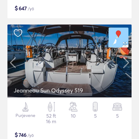
$
647
/yö
Jeanneau Sun Odyssey 519
Purjevene
52 ft
10
5
5
16 m
$
746
/yö