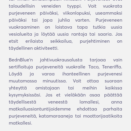
taloudellisin veneiden tyyppi. Voit vuokrata
purjeveneen päiväksi, viikonlopuksi, useammaksi
päiväksi tai jopa juhlia varten. Purjeveneen
vuokraaminen on loistava tapa tutkia uusia
vesialueita ja löytää uusia rantoja tai saaria. Jos
etsit erilaista seikkailua, purjehtiminen on
täydellinen aktiviteetti.
BednBlue'n jahtivuokrausalusta tarjoaa vain
sertifioituja purjeveneitä vuokralle Taco, Teneriffa.
Löydä ja varaa ihanteellinen purjevenesi
muutamassa minuutissa. Voit ottaa suoraan
yhteyttä omistajaan tai meihin kaikissa
kysymyksissäsi. Jos et vieläkään osaa päättää
täydellisestä veneestä lomallesi, anna
matkailuasiantuntijoidemme ehdottaa parhaita
purjeveneitä, katamaraaneja tai moottorijaatikoita
matkallesi.