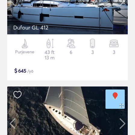
Dufour GL 412
Purjevene
43 ft
6
3
3
13 m
$
645
/yö