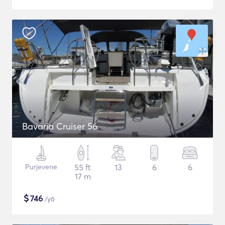
Bavaria Cruiser 56
Purjevene
55 ft
13
6
6
17 m
$
746
/yö