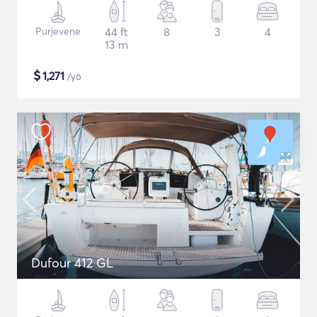
Purjevene
44 ft
8
3
4
13 m
$
1,271
/yö
Dufour 412 GL