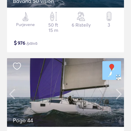
Bavaria 50 vision
Purjevene
50 ft
6 Risteily
3
15 m
$
976
/päivä
Pogo 44