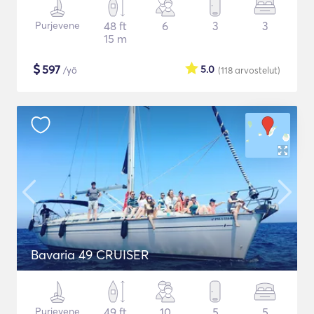
Purjevene
48 ft
6
3
3
15 m
$
597
5.0
/yö
(118
arvostelut
)
Bavaria 49 CRUISER
Purjevene
49 ft
10
5
5