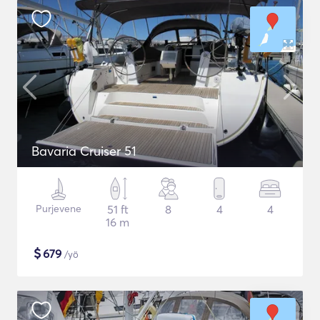
Bavaria Cruiser 51
Purjevene
51 ft
8
4
4
16 m
$
679
/yö