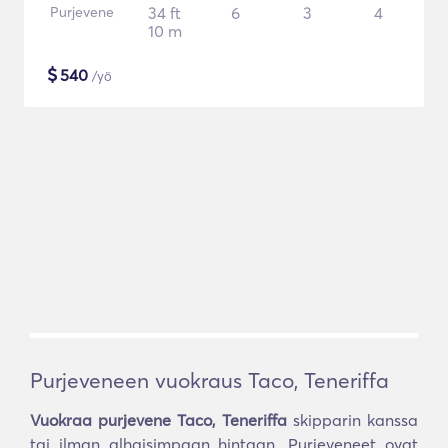
Purjevene
34 ft
6
3
4
10 m
$
540
/yö
Purjeveneen vuokraus Taco, Teneriffa
Vuokraa purjevene Taco, Teneriffa
skipparin kanssa
tai ilman alhaisimpaan hintaan. Purjeveneet ovat