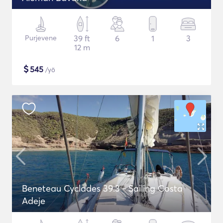
Purjevene
39 ft
6
1
3
12 m
$
545
/yö
Beneteau Cyclades 39.3 - Sailing Costa
Adeje