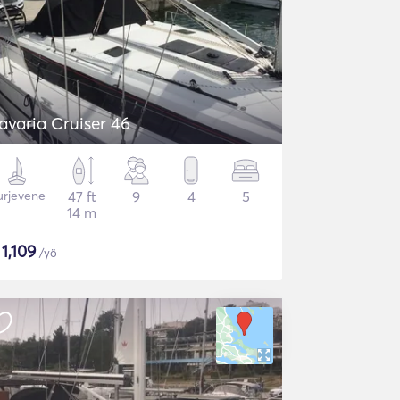
avaria Cruiser 46
urjevene
47 ft
9
4
5
14 m
$
1,109
/yö