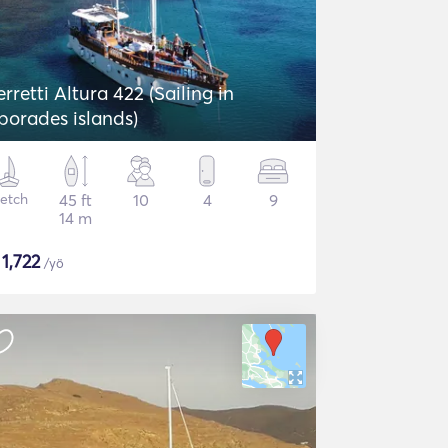
erretti Altura 422 (Sailing in
porades islands)
etch
45 ft
10
4
9
14 m
$
1,722
/yö