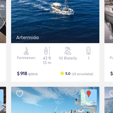
Artermida
B
Perinteinen
43 ft
10 Risteily
1
P
13 m
$
918
5.0
/päivä
(25
arvostelut
)