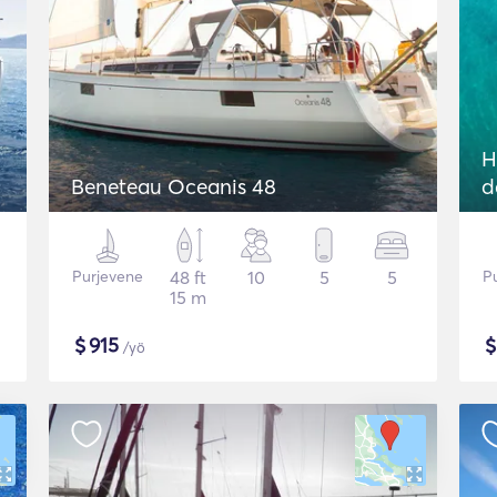
H
Beneteau Oceanis 48
d
Purjevene
48 ft
10
5
5
P
15 m
$
915
/yö