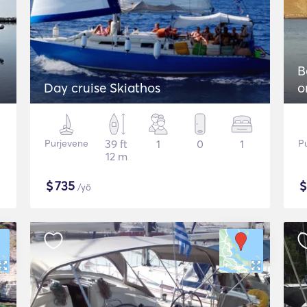
B
Day cruise Skiathos
o
Purjevene
39 ft
1
0
1
P
12 m
$
735
/yö