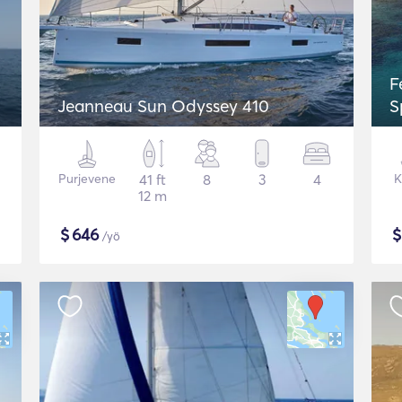
F
Jeanneau Sun Odyssey 410
S
Purjevene
41 ft
8
3
4
K
12 m
$
646
/yö