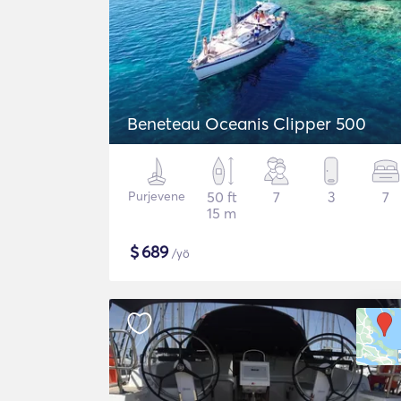
Beneteau Oceanis Clipper 500
Purjevene
50 ft
7
3
7
15 m
$
689
/yö