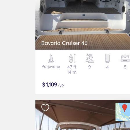
Bavaria Cruiser 46
Purjevene
47 ft
9
4
5
14 m
$
1,109
/yö