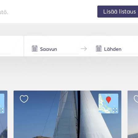
Lisää listaus
stö.