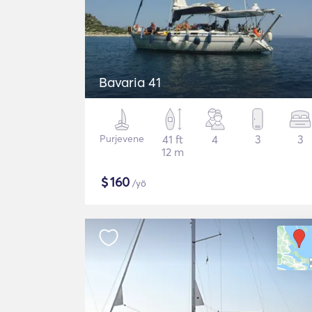
Bavaria 41
Purjevene
41 ft
4
3
3
12 m
$
160
/yö