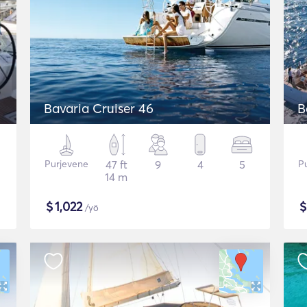
Bavaria Cruiser 46
B
Purjevene
47 ft
9
4
5
P
14 m
$
1,022
/yö