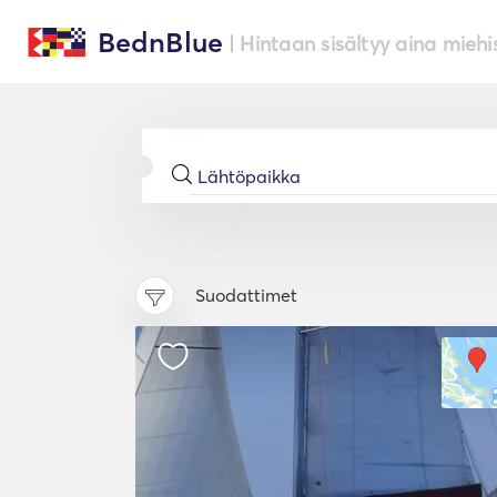
BednBlue
| Hintaan sisältyy aina miehi
Suodattimet