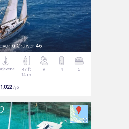
avaria Cruiser 46
urjevene
47 ft
9
4
5
14 m
$
1,022
/yö