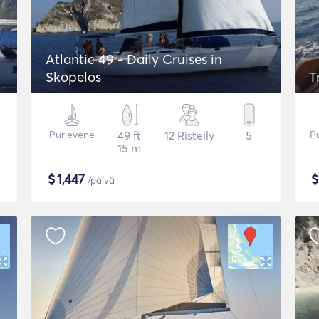
Atlantic 49 - Daily Cruises in
Skopelos
T
Purjevene
49 ft
12 Risteily
5
P
15 m
$
1,447
/päivä