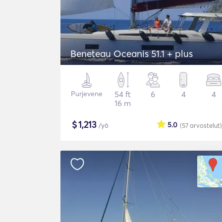
Beneteau Oceanis 51.1 + plus
Purjevene
54 ft
6
4
4
16 m
$
1,213
5.0
/yö
(57
arvostelut
)