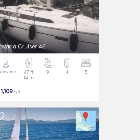
avaria Cruiser 46
urjevene
47 ft
9
4
5
14 m
$
1,109
/yö