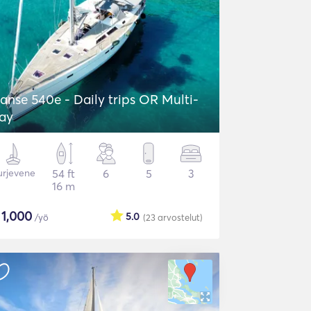
anse 540e - Daily trips OR Multi-
ay
urjevene
54 ft
6
5
3
16 m
$
1,000
5.0
/yö
(23
arvostelut
)