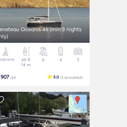
eneteau Oceanis 46 (min 3 nights
nly)
urjevene
46 ft
6
4
5
14 m
$
907
5.0
/yö
(2
arvostelut
)