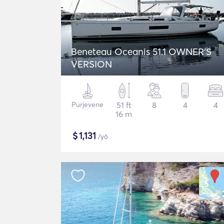
Beneteau Oceanis 51.1 OWNER'S
VERSION
Purjevene
51 ft
8
4
4
16 m
$
1,131
/yö