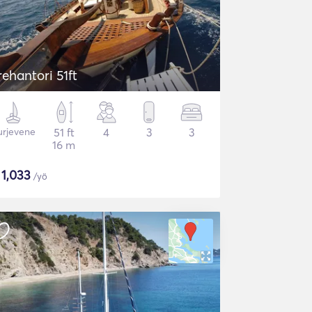
rehantori 51ft
urjevene
51 ft
4
3
3
16 m
$
1,033
/yö