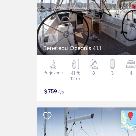
Beneteau Oceanis 41.1
Purjevene
41 ft
8
3
4
12 m
$
759
/yö