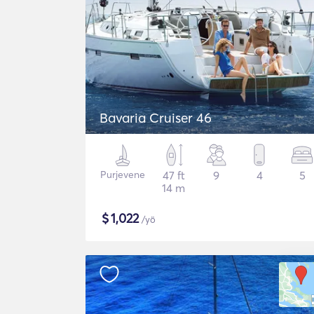
Bavaria Cruiser 46
Purjevene
47 ft
9
4
5
14 m
$
1,022
/yö