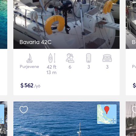
Bavaria 42C
B
Purjevene
42 ft
6
3
3
P
13 m
$
562
/yö