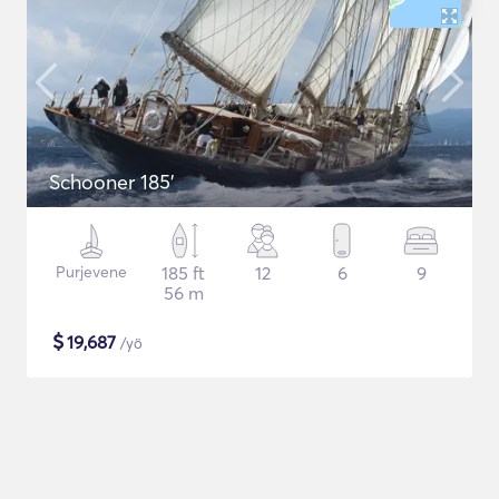
Schooner 185'
Purjevene
185 ft
12
6
9
56 m
$
19,687
/yö