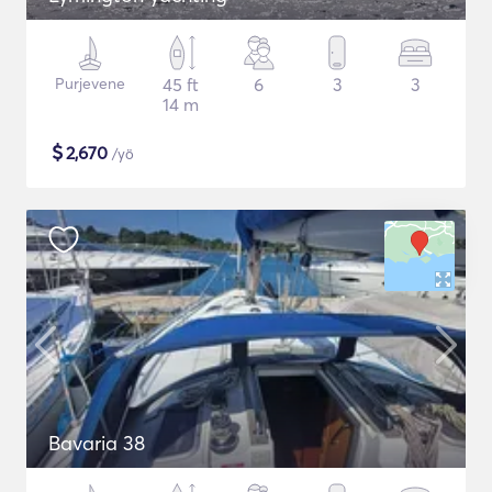
Purjevene
45 ft
6
3
3
14 m
$
2,670
/yö
Bavaria 38