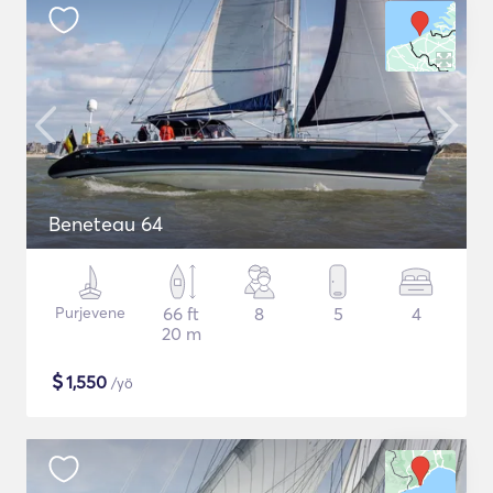
Beneteau 64
Purjevene
66 ft
8
5
4
20 m
$
1,550
/yö