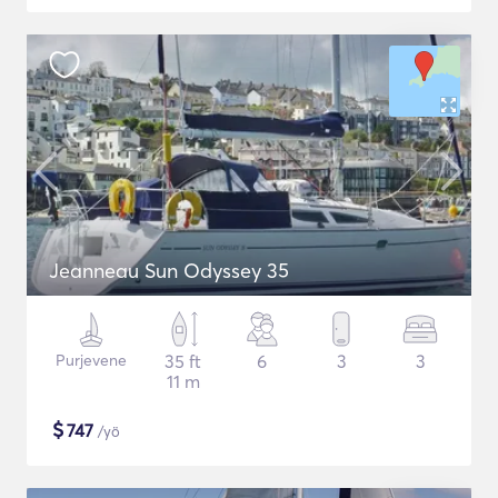
Jeanneau Sun Odyssey 35
Purjevene
35 ft
6
3
3
11 m
$
747
/yö