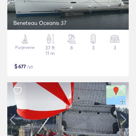
Beneteau Oceanis 37
Purjevene
37 ft
8
3
3
11 m
$
677
/yö