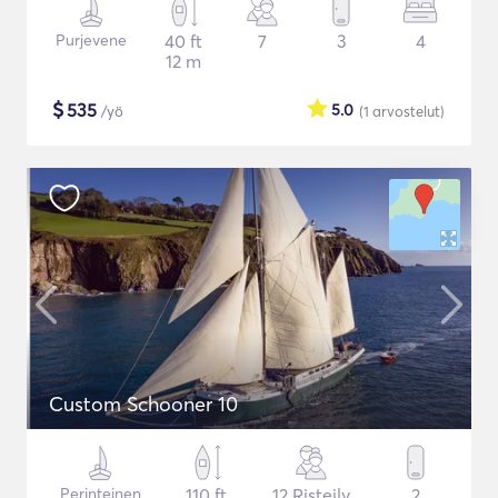
Purjevene
40 ft
7
3
4
12 m
$
535
5.0
/yö
(1
arvostelut
)
Custom Schooner 10
Perinteinen
110 ft
12 Risteily
2