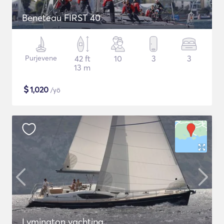
Beneteau FIRST 40
Purjevene
42 ft
10
3
3
13 m
$
1,020
/yö
Lymington yachting