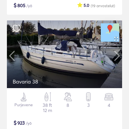
$
805
5.0
/yö
(19
arvostelut
)
Bavaria 38
Purjevene
38 ft
8
3
4
12 m
$
923
/yö