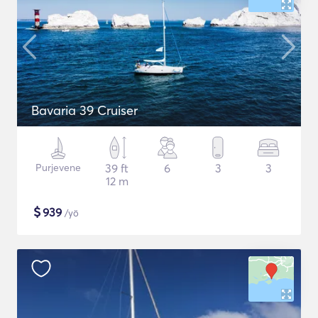
Bavaria 39 Cruiser
Purjevene
39 ft
6
3
3
12 m
$
939
/yö