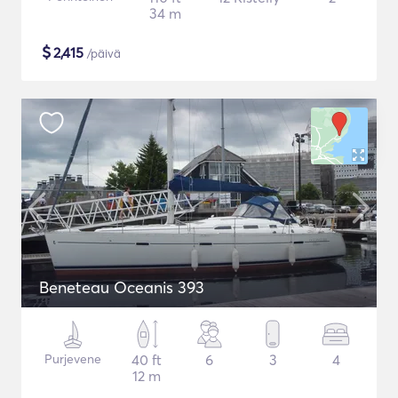
34 m
$
2,415
/päivä
Beneteau Oceanis 393
Purjevene
40 ft
6
3
4
12 m