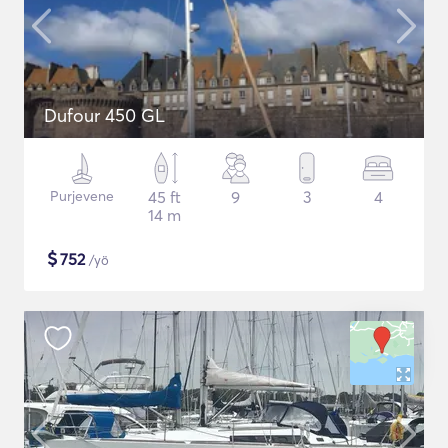
Dufour 450 GL
Purjevene
45 ft
9
3
4
14 m
$
752
/yö