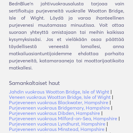
BednBlue'n jahtivuokrausalusta tarjoaa vain
sertifioituja purjeveneitä vuokralle Wootton Bridge,
Isle of Wight. Löydä ja varaa ihanteellinen
purjevenesi muutamassa minuutissa. Voit ottaa
suoraan yhteyttä omistajaan tai meihin kaikissa
kysymyksissäsi. Jos et vieläkään osaa päättää
täydellisestä veneestä lomallesi, anna
matkailuasiantuntijoidemme ehdottaa parhaita
purjeveneitä, katamaraaneja tai moottorijaatikoita
matkallesi.
Samankaltaiset haut
Jahdin vuokraus Wootton Bridge, Isle of Wight
|
Veneen vuokraus Wootton Bridge, Isle of Wight
|
Purjeveneen vuokraus Blackwater, Hampshire
|
Purjeveneen vuokraus Bridgemary, Hampshire
|
Purjeveneen vuokraus Dibden, Hampshire
|
Purjeveneen vuokraus Milford-on-Sea, Hampshire
|
Purjeveneen vuokraus Lyndhurst, Hampshire
|
Purjeveneen vuokraus Minstead, Hampshire
|