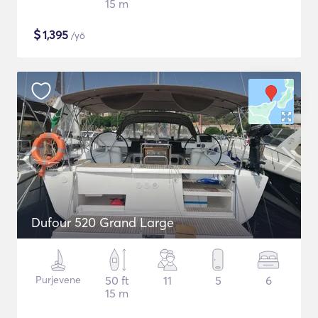
15 m
$
1,395
/yö
Dufour 520 Grand Large
Purjevene
50 ft
11
5
6
15 m