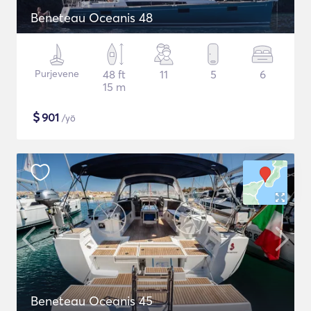
Beneteau Oceanis 48
Purjevene
48 ft
11
5
6
15 m
$
901
/yö
Beneteau Oceanis 45