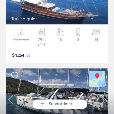
Turkish gulet
Purjevene
79 ft
16
8
14
24 m
$
1,254
/yö
Suodattimet