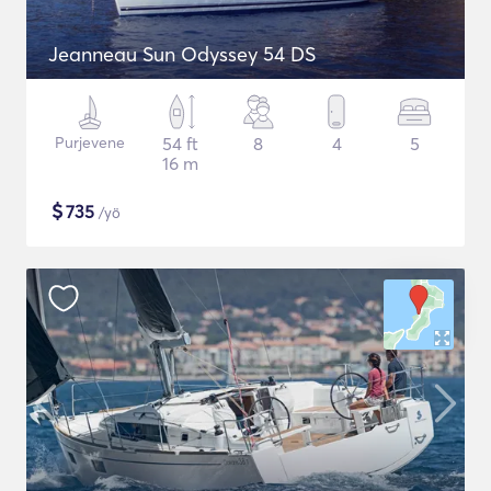
Jeanneau Sun Odyssey 54 DS
Purjevene
54 ft
8
4
5
16 m
$
735
/yö