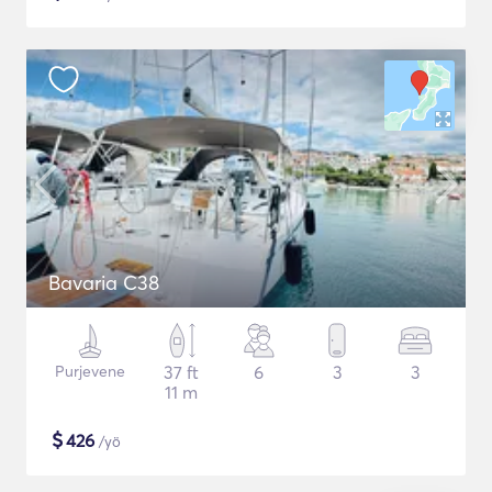
Bavaria C38
Purjevene
37 ft
6
3
3
11 m
$
426
/yö