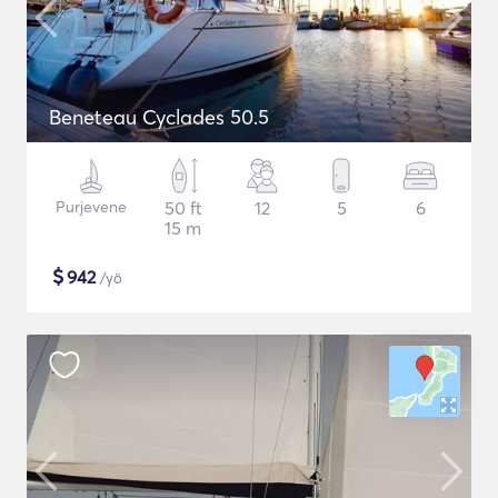
Beneteau Cyclades 50.5
Purjevene
50 ft
12
5
6
15 m
$
942
/yö