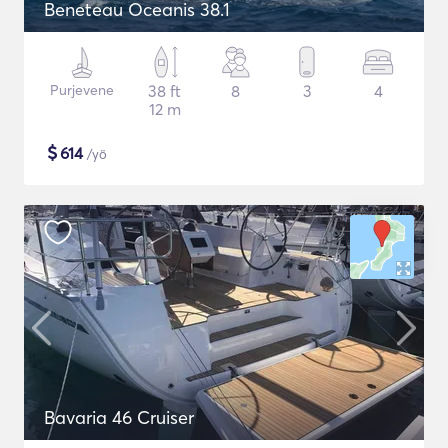
Beneteau Oceanis 38.1
Purjevene
38 ft
8
3
4
12 m
$
614
/yö
Bavaria 46 Cruiser