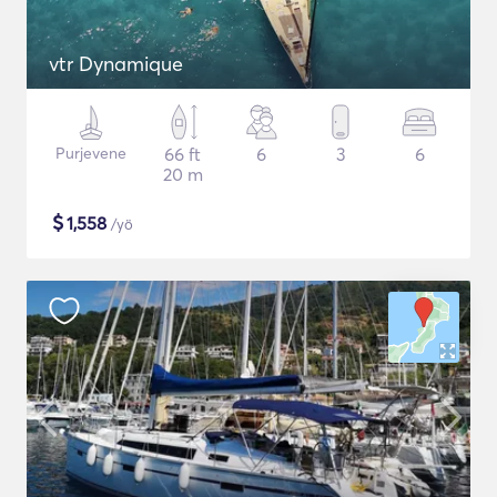
vtr Dynamique
Purjevene
66 ft
6
3
6
20 m
$
1,558
/yö