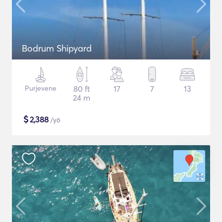
Bodrum Shipyard
Purjevene
80 ft
17
7
13
24 m
$
2,388
/yö