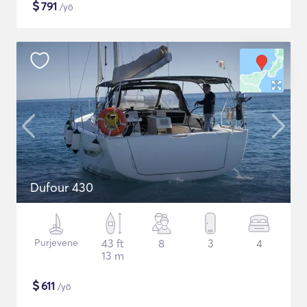
$
791
/yö
Dufour 430
Purjevene
43 ft
8
3
4
13 m
$
611
/yö