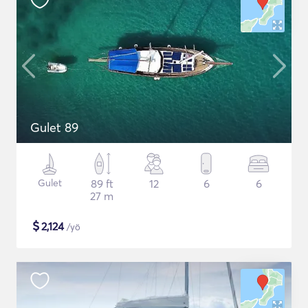
Gulet 89
Gulet
89 ft
12
6
6
27 m
$
2,124
/yö