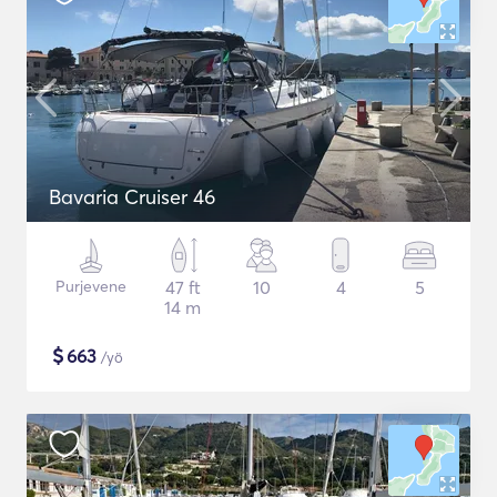
Bavaria Cruiser 46
Purjevene
47 ft
10
4
5
14 m
$
663
/yö