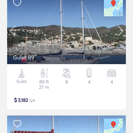
Gulet 89
Gulet
89 ft
8
4
4
27 m
$
3,182
/yö