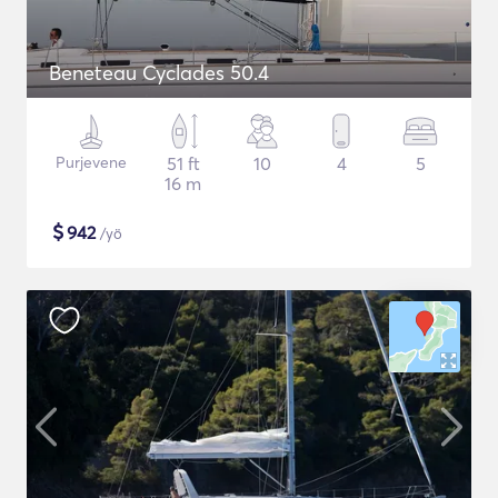
Beneteau Cyclades 50.4
Purjevene
51 ft
10
4
5
16 m
$
942
/yö