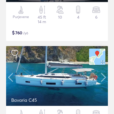
Purjevene
45 ft
10
4
6
14 m
$
760
/yö
Bavaria C45