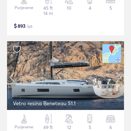
Purjevene
45 ft
10
4
5
14 m
$
893
/yö
Vetro resina Beneteau 51.1
Purjevene
49 ft
12
5
6