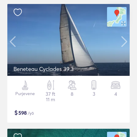
Beneteau Cyclades 39.3
Purjevene
37 ft
8
3
4
11 m
$
598
/yö