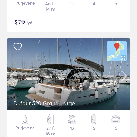
Purjevene
46 ft
10
4
5
14 m
$
712
/yö
Dufour 520 Grand Large
Purjevene
52 ft
12
5
6
16 m