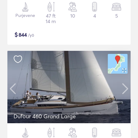
Purjevene
47 ft
10
4
5
14 m
$
844
/yö
Dufour 460 Grand Large