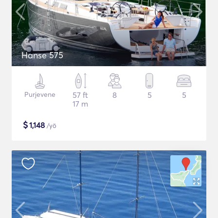
Hanse 575
Purjevene
57 ft
8
5
5
17 m
$
1,148
/yö