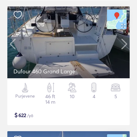
Dufour 460 Grand Large
Purjevene
46 ft
10
4
5
14 m
$
622
/yö