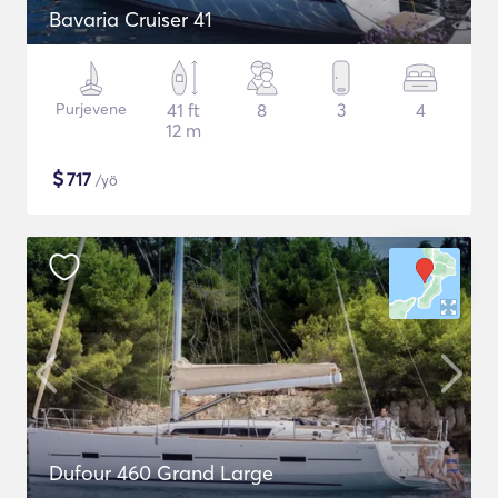
Bavaria Cruiser 41
Purjevene
41 ft
8
3
4
12 m
$
717
/yö
Dufour 460 Grand Large