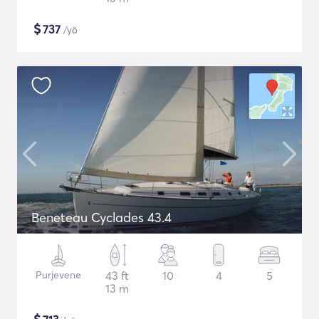
$
737
/yö
Beneteau Cyclades 43.4
Purjevene
43 ft
10
4
5
13 m