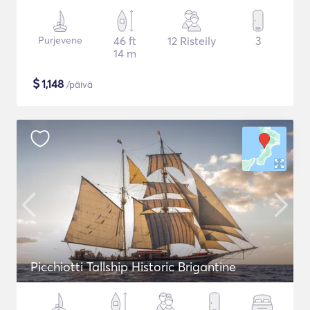
Purjevene
46 ft
12 Risteily
3
14 m
$
1,148
/päivä
Picchiotti Tallship Historic Brigantine