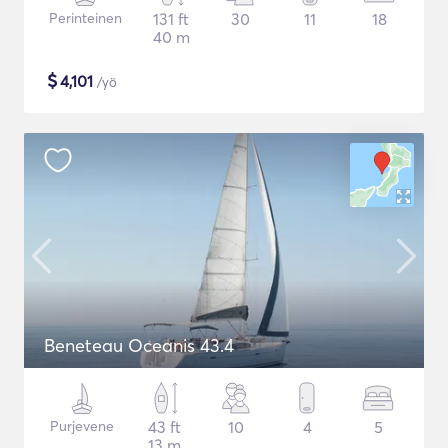
Perinteinen
131 ft
30
11
18
40 m
$
4,101
/yö
Beneteau Oceanis 43.4
Purjevene
43 ft
10
4
5
13 m