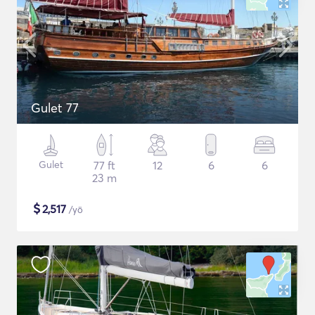
Gulet 77
Gulet
77 ft
12
6
6
23 m
$
2,517
/yö