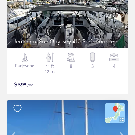
Jeanneau Sun Odyssey 410 Performance
Purjevene
41 ft
8
3
4
12 m
$
598
/yö