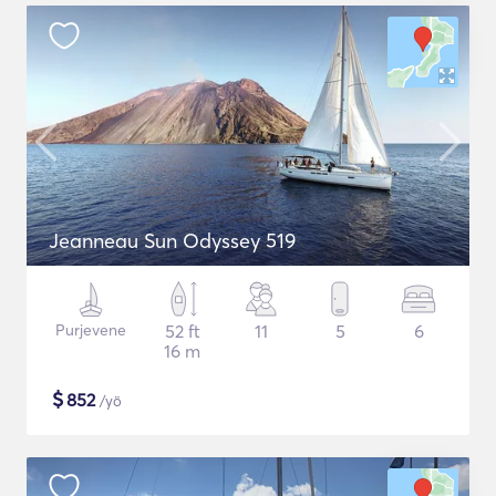
Jeanneau Sun Odyssey 519
Purjevene
52 ft
11
5
6
16 m
$
852
/yö