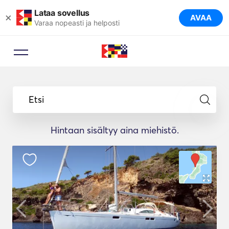
Lataa sovellus
×
AVAA
Varaa nopeasti ja helposti
Etsi
Hintaan sisältyy aina miehistö.