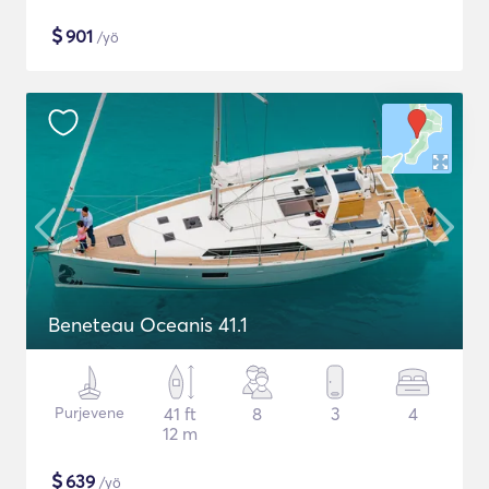
$
901
/yö
Beneteau Oceanis 41.1
Purjevene
41 ft
8
3
4
12 m
$
639
/yö