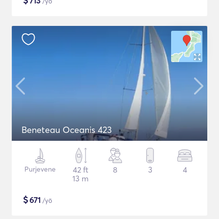
$
713
/yö
Beneteau Oceanis 423
Purjevene
42 ft
8
3
4
13 m
$
671
/yö